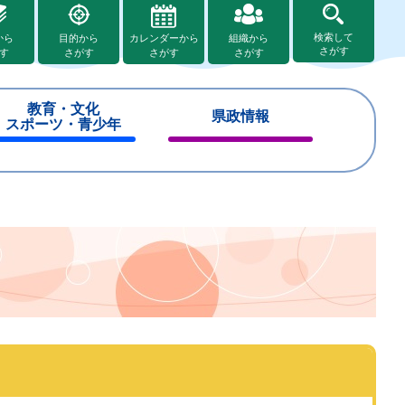
検索して
から
目的から
カレンダーから
組織から
さがす
す
さがす
さがす
さがす
教育・文化
県政情報
スポーツ・青少年
閉
閉
じ
じ
る
る