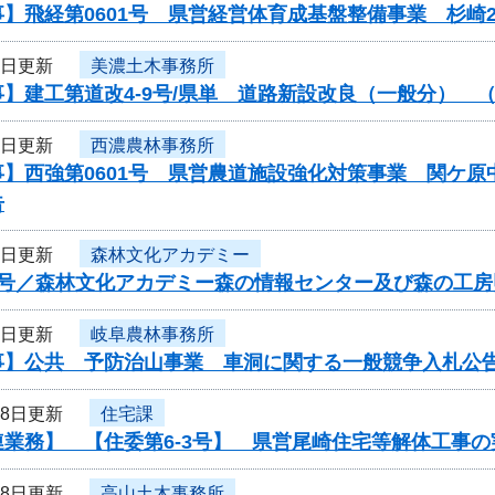
】飛経第0601号 県営経営体育成基盤整備事業 杉崎
1日更新
美濃土木事務所
】建工第道改4-9号/県単 道路新設改良（一般分） 
1日更新
西濃農林事務所
事】西強第0601号 県営農道施設強化対策事業 関ケ
告
1日更新
森林文化アカデミー
6号／森林文化アカデミー森の情報センター及び森の工
1日更新
岐阜農林事務所
事】公共 予防治山事業 車洞に関する一般競争入札公
28日更新
住宅課
連業務】 【住委第6-3号】 県営尾崎住宅等解体工事
28日更新
高山土木事務所