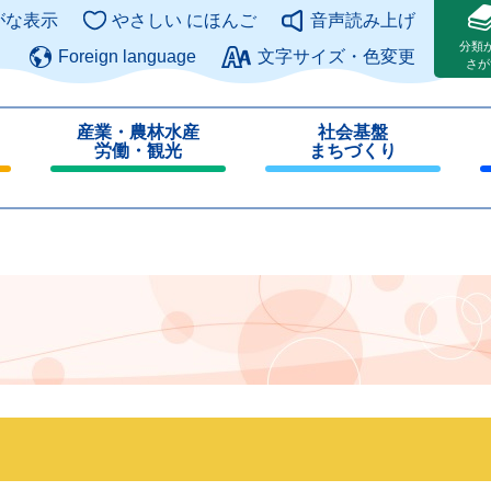
このページの本文へ
がな表示
やさしい にほんご
音声読み上げ
分類
Foreign language
文字サイズ・色変更
さが
産業・農林水産
社会基盤
労働・観光
まちづくり
閉
閉
じ
じ
る
る