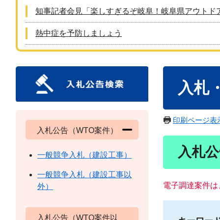
知事記者会見「楽しすぎるぞ岐阜！岐阜県アウトド
熱中症を予防しましょう
本
入札
文
印刷ページ表
入札公告（WTO案件）
入札公
一般競争入札（建設工事）
一般競争入札（建設工事以
電子調達案件は
外）
入札公告（WTO案件以