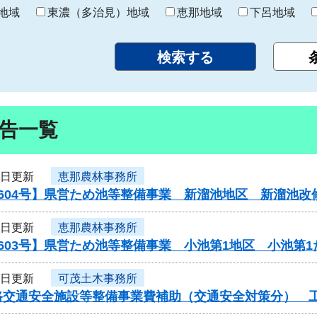
り
地域
東濃（多治見）地域
恵那地域
下呂地域
告一覧
2日更新
恵那農林事務所
604号】県営ため池等整備事業 新溜池地区 新溜池改
2日更新
恵那農林事務所
603号】県営ため池等整備事業 小池第1地区 小池第
2日更新
可茂土木事務所
交通安全施設等整備事業費補助（交通安全対策分） 工事