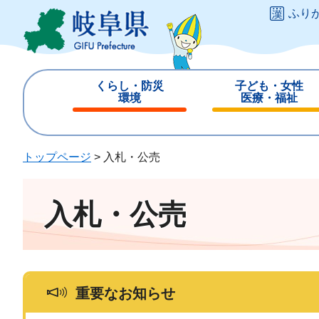
ペ
メ
ふり
ー
ニ
ジ
ュ
の
ー
先
を
くらし・防災
子ども・女性
頭
飛
環境
医療・福祉
で
ば
閉
閉
す
し
じ
じ
。
て
る
る
トップページ
>
入札・公売
本
文
へ
入札・公売
重要なお知らせ