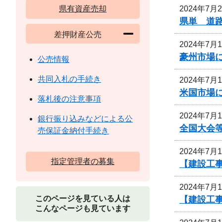
2024年7月
県有資産売却
県単 道路
差押財産公売
2024年7月
豪州市場
公売情報
共同入札の手続き
2024年7月
米国市場
落札後の注意事項
2024年7月
銀行振り込みなどによる公
全国大会等
売保証金納付手続き
2024年7月
指定管理者の募集
【建設工事
2024年7月
このページを見ている人は
【建設工事
こんなページも見ています