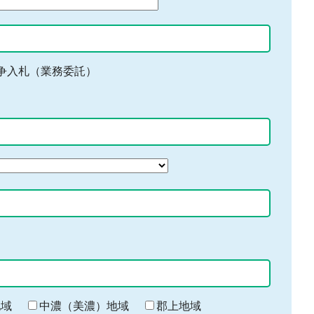
争入札（業務委託）
地域
中濃（美濃）地域
郡上地域