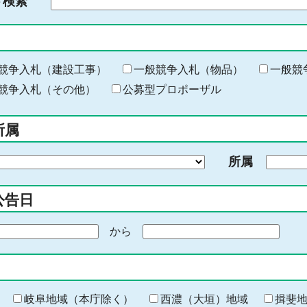
ド検索
検
索
す
る
キ
競争入札（建設工事）
一般競争入札（物品）
一般競
ー
競争入札（その他）
公募型プロポーザル
ワ
ー
所属
ド
を
所属
入
力
公告日
から
期
間
の
終
わ
岐阜地域（本庁除く）
西濃（大垣）地域
揖斐