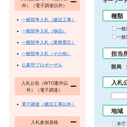
キーワー
外）（電子調達以外）
種類
一般競争入札（建設工事）
一般
一般競争入札（物品）
一般
一般競争入札（業務委託）
担当
一般競争入札（その他）
公募型プロポーザル
部局
入札
入札公告（WTO案件以
外）（電子調達）
期
間
電子調達（建設工事以外）
の
地域
始
入札参加資格
ま
本庁