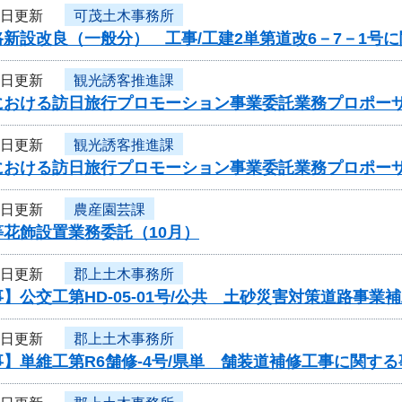
2日更新
可茂土木事務所
新設改良（一般分） 工事/工建2単第道改6－7－1号
1日更新
観光誘客推進課
における訪日旅行プロモーション事業委託業務プロポー
1日更新
観光誘客推進課
における訪日旅行プロモーション事業委託業務プロポー
1日更新
農産園芸課
花飾設置業務委託（10月）
1日更新
郡上土木事務所
】公交工第HD-05-01号/公共 土砂災害対策道路事
1日更新
郡上土木事務所
】単維工第R6舗修-4号/県単 舗装道補修工事に関す