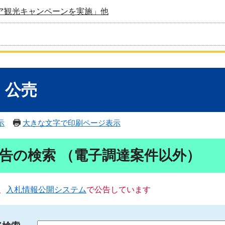
ア観光キャンペーンを実施」他
・公売
示
大きな文字で印刷ページ表示
告の検索 （電子調達案件以外）
、
入札情報公開システム
で公告しています