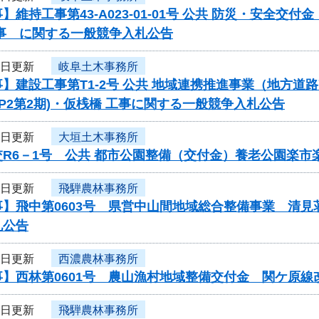
】維持工事第43-A023-01-01号 公共 防災・安全
工事 に関する一般競争入札公告
1日更新
岐阜土木事務所
】建設工事第T1-2号 公共 地域連携推進事業（地方道路
(P2第2期)・仮桟橋 工事に関する一般競争入札公告
1日更新
大垣土木事務所
交R6－1号 公共 都市公園整備（交付金）養老公園楽
1日更新
飛騨農林事務所
事】飛中第0603号 県営中山間地域総合整備事業 清
札公告
1日更新
西濃農林事務所
事】西林第0601号 農山漁村地域整備交付金 関ケ原
1日更新
飛騨農林事務所