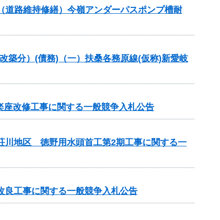
交付金（道路維持修繕）今嶺アンダーパスポンプ槽耐
改築分）(債務)（一）扶桑各務原線(仮称)新愛岐
市楽座改修工事に関する一般競争入札公告
見荘川地区 徳野用水頭首工第2期工事に関する一
線改良工事に関する一般競争入札公告