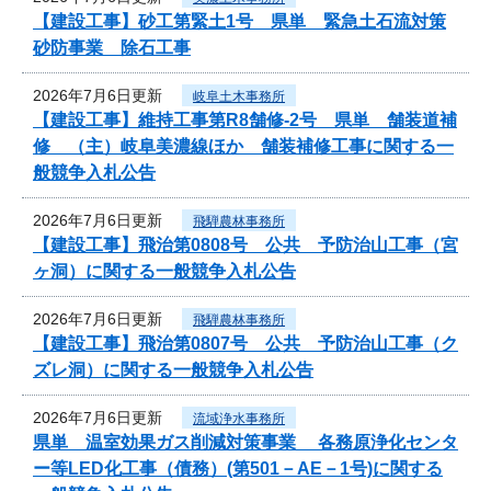
【建設工事】砂工第緊土1号 県単 緊急土石流対策
砂防事業 除石工事
2026年7月6日更新
岐阜土木事務所
【建設工事】維持工事第R8舗修-2号 県単 舗装道補
修 （主）岐阜美濃線ほか 舗装補修工事に関する一
般競争入札公告
2026年7月6日更新
飛騨農林事務所
【建設工事】飛治第0808号 公共 予防治山工事（宮
ヶ洞）に関する一般競争入札公告
2026年7月6日更新
飛騨農林事務所
【建設工事】飛治第0807号 公共 予防治山工事（ク
ズレ洞）に関する一般競争入札公告
2026年7月6日更新
流域浄水事務所
県単 温室効果ガス削減対策事業 各務原浄化センタ
ー等LED化工事（債務）(第501－AE－1号)に関する