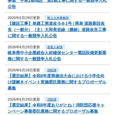
事業 平尾1期地区 第2期工事に関する一般競争入札
公告
2026年6月29日更新
郡上土木事務所
【建設工事】単建工第道改-5-8-1号 / 県単 道路新設改
良（一般分）（主）大和美並線（腰細）道路改良工事
に関する一般競争入札公告
2026年6月29日更新
産業人材課
岐阜県中小企業総合人材確保センター電話設備更新業
務に関する一般競争入札公告
2026年6月29日更新
消防課
【選定結果】令和8年度県操法大会における小学生向
け謎解きイベント実施委託業務に関するプロポーザル
募集
2026年6月29日更新
消防課
【選定結果】令和8年度ありがとね！消防団応援キャ
ンペーン事業委託業務に関するプロポーザル募集