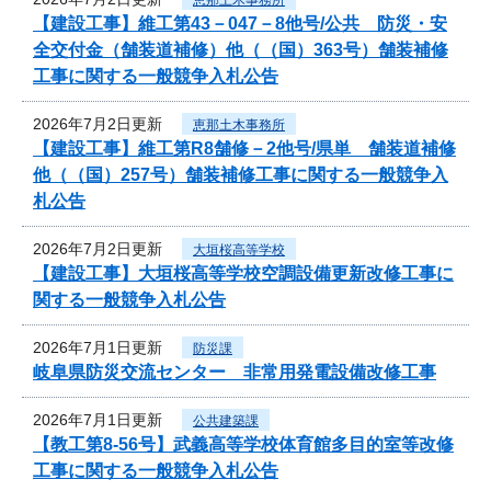
【建設工事】維工第43－047－8他号/公共 防災・安
全交付金（舗装道補修）他（（国）363号）舗装補修
工事に関する一般競争入札公告
2026年7月2日更新
恵那土木事務所
【建設工事】維工第R8舗修－2他号/県単 舗装道補修
他（（国）257号）舗装補修工事に関する一般競争入
札公告
2026年7月2日更新
大垣桜高等学校
【建設工事】大垣桜高等学校空調設備更新改修工事に
関する一般競争入札公告
2026年7月1日更新
防災課
岐阜県防災交流センター 非常用発電設備改修工事
2026年7月1日更新
公共建築課
【教工第8-56号】武義高等学校体育館多目的室等改修
工事に関する一般競争入札公告