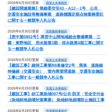
2026年6月30日更新
揖斐土木事務所
【建設関連業務】第維委交安43－A12－1号 公共
交通安全施設等整備事業 道路標識定期点検業務委託
に関する一般競争入札公告
2026年6月30日更新
恵那農林事務所
【恵中第0802号】県営中山間地域総合整備事業 三
郷・東野地区 用水路第3期・排水路第4期工事に関す
る一般競争入札公告
2026年6月29日更新
岐阜土木事務所
【建設工事】維持工事第R8単修交2号 県単 道路維
持修繕（交通安全） 管内県管理道路 交通安全施設
工事に関する一般競争入札公告
2026年6月29日更新
美濃土木事務所
【建設工事】砂工第急傾007号/公共 防災・安全交付金
（急傾斜地崩壊対策事業） 急傾斜地崩壊防止施設工事
2026年6月29日更新
西濃農林事務所