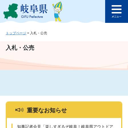
ペ
メ
このページの本文へ
ー
ニ
メ
ジ
ュ
ニ
の
ー
ュ
先
を
ー
頭
飛
トップページ
>
入札・公売
で
ば
す
し
入札・公売
。
て
本
文
へ
重要なお知らせ
知事記者会見「楽しすぎるぞ岐阜！岐阜県アウトドア