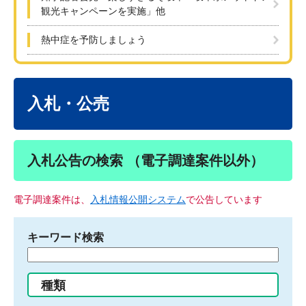
観光キャンペーンを実施」他
熱中症を予防しましょう
本
文
入札・公売
入札公告の検索 （電子調達案件以外）
電子調達案件は、
入札情報公開システム
で公告しています
キーワード検索
検
索
す
種類
る