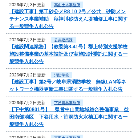
2026年7月3日更新
高山土木事務所
【建設工事】第工砂公メR8-10-2号／公共 砂防メン
テナンス事業補助 秋神川砂防えん堤補修工事に関す
る一般競争入札公告
2026年7月3日更新
公共建築課
【建設関連業務】【教委第8-41号】郡上特別支援学校
施設整備事業の基本設計及び実施設計委託に関する一
般競争入札公告
2026年7月2日更新
消防学校
【建設工事】第2号／岐阜県消防学校 無線LAN等ネ
ットワーク機器更新工事に関する一般競争入札公告
2026年7月2日更新
下呂農林事務所
【下中第0801号】 県営中山間地域総合整備事業 益
田南部地区 下谷用水・笹洞防火水槽工事に関する一
般競争入札公告
2026年7月2日更新
恵那土木事務所