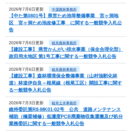
2026年7月6日更新
中濃農林事務所
【中た第0801号】県営ため池等整備事業 宮ヶ洞地
区 宮ヶ洞ため池改修工事 に関する一般競争入札公
告
2026年7月6日更新
岐阜農林事務所
【建設工事】 県営かんがい排水事業（保全合理化型）
政田用水地区 第1号工事に関する一般競争入札公告
2026年7月6日更新
岐阜農林事務所
【建設工事】森林環境保全整備事業（山村強靭化林
道）林道伊自良～根尾線（根尾工区）開設工事に関す
る一般競争入札公告
2026年7月3日更新
岐阜土木事務所
維持委託第R8-MK01-02号 公共 道路メンテナンス
補助（橋梁補修）低濃度PCB廃棄物収集運搬及び処分
業務委託に関する一般競争入札公告