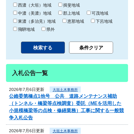
り
西濃（大垣）地域
揖斐地域
中濃（美濃）地域
郡上地域
可茂地域
東濃（多治見）地域
恵那地域
下呂地域
飛騨地域
県外
入札公告一覧
2026年7月6日更新
大垣土木事務所
公維委第橋点1他号 公共 道路メンテナンス補助
（トンネル・橋梁等点検調査）委託（MEを活用した
小規模橋梁等の点検・修繕業務）工事に関する一般競
争入札公告
2026年7月6日更新
大垣土木事務所