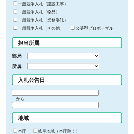
キ
一般競争入札（建設工事）
ー
一般競争入札（物品）
ワ
一般競争入札（業務委託）
ー
ド
一般競争入札（その他）
公募型プロポーザル
を
入
担当所属
力
部局
所属
入札公告日
期
から
間
期
の
間
始
地域
の
ま
終
り
わ
本庁
岐阜地域（本庁除く）