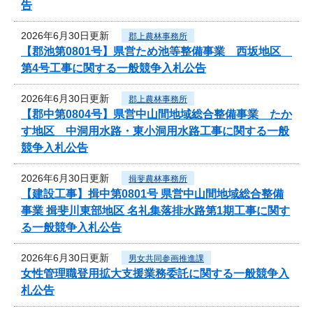
告
2026年6月30日更新
郡上農林事務所
【郡池第0801号】県営ため池等整備事業 西坂地区
第4号工事に関する一般競争入札公告
2026年6月30日更新
郡上農林事務所
【郡中第0804号】県営中山間地域総合整備事業 たか
す地区 中洞用水路・東小洞用水路工事に関する一般
競争入札公告
2026年6月30日更新
揖斐農林事務所
【建設工事】揖中第0801号 県営中山間地域総合整備
事業 揖斐川東部地区 名礼集落排水路第1期工事に関す
る一般競争入札公告
2026年6月30日更新
男女共同参画推進課
女性管理職登用拡大支援業務委託に関する一般競争入
札公告