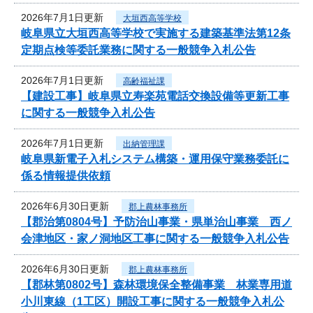
2026年7月1日更新
大垣西高等学校
岐阜県立大垣西高等学校で実施する建築基準法第12条
定期点検等委託業務に関する一般競争入札公告
2026年7月1日更新
高齢福祉課
【建設工事】岐阜県立寿楽苑電話交換設備等更新工事
に関する一般競争入札公告
2026年7月1日更新
出納管理課
岐阜県新電子入札システム構築・運用保守業務委託に
係る情報提供依頼
2026年6月30日更新
郡上農林事務所
【郡治第0804号】予防治山事業・県単治山事業 西ノ
会津地区・家ノ洞地区工事に関する一般競争入札公告
2026年6月30日更新
郡上農林事務所
【郡林第0802号】森林環境保全整備事業 林業専用道
小川東線（1工区）開設工事に関する一般競争入札公