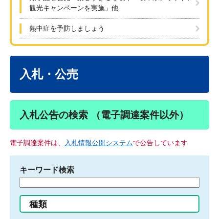
観光キャンペーンを実施」他
熱中症を予防しましょう
本
文
入札・公売
入札公告の検索 （電子調達案件以外）
電子調達案件は、
入札情報公開システム
で公告しています
キーワード検索
検
索
す
種類
る