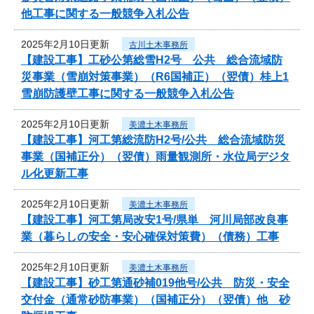
他工事に関する一般競争入札公告
2025年2月10日更新
古川土木事務所
【建設工事】工砂公第総雪H2号 公共 総合流域防
災事業（雪崩対策事業）（R6国補正）（翌債）桂上1
雪崩防護壁工事に関する一般競争入札公告
2025年2月10日更新
美濃土木事務所
【建設工事】河工第総流防H2号/公共 総合流域防災
事業（国補正分）（翌債）雨量観測所・水位局デジタ
ル化更新工事
2025年2月10日更新
美濃土木事務所
【建設工事】河工第局改安1号/県単 河川局部改良事
業（暮らしの安全・安心確保対策費）（債務）工事
2025年2月10日更新
美濃土木事務所
【建設工事】砂工第通砂補019他号/公共 防災・安全
交付金（通常砂防事業）（国補正分）（翌債）他 砂