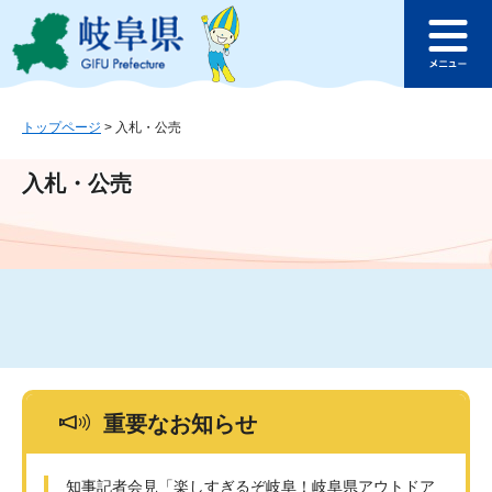
ペ
メ
このページの本文へ
ー
ニ
メ
ジ
ュ
ニ
の
ー
ュ
先
を
ー
頭
飛
トップページ
>
入札・公売
で
ば
す
し
入札・公売
。
て
本
文
へ
重要なお知らせ
知事記者会見「楽しすぎるぞ岐阜！岐阜県アウトドア