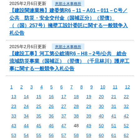
2025年2月6日更新
恵那土木事務所
【建設関連業務】建委第R6－11－A01－011－C号／
公共 防災・安全交付金（国補正分）（翌債）
（（国）257号）擁壁工設計委託に関する一般競争入
札公告
2025年2月6日更新
恵那土木事務所
【建設工事】河工第公総清R6－H8－2号/公共 総合
流域防災事業（国補正）（翌債）（千旦林川）護岸工
事に関する一般競争入札公告
1
2
3
4
5
6
7
8
9
10
11
12
13
14
15
16
17
18
19
20
21
22
23
24
25
26
27
28
29
30
31
32
33
34
35
36
37
38
39
40
41
42
43
44
45
46
47
48
49
50
51
52
53
54
55
56
57
58
59
60
61
62