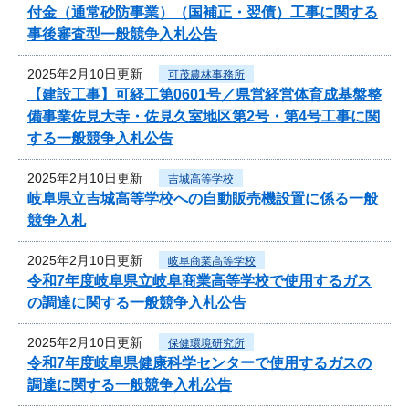
付金（通常砂防事業）（国補正・翌債）工事に関する
事後審査型一般競争入札公告
2025年2月10日更新
可茂農林事務所
【建設工事】可経工第0601号／県営経営体育成基盤整
備事業佐見大寺・佐見久室地区第2号・第4号工事に関
する一般競争入札公告
2025年2月10日更新
吉城高等学校
岐阜県立吉城高等学校への自動販売機設置に係る一般
競争入札
2025年2月10日更新
岐阜商業高等学校
令和7年度岐阜県立岐阜商業高等学校で使用するガス
の調達に関する一般競争入札公告
2025年2月10日更新
保健環境研究所
令和7年度岐阜県健康科学センターで使用するガスの
調達に関する一般競争入札公告