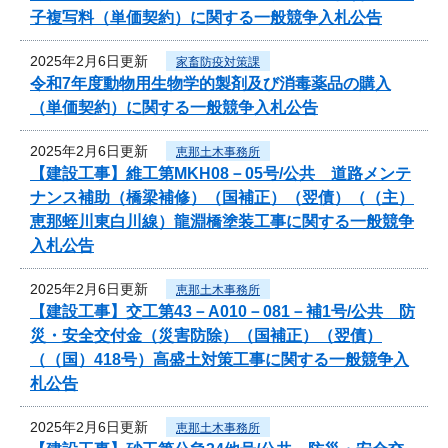
子複写料（単価契約）に関する一般競争入札公告
2025年2月6日更新
家畜防疫対策課
令和7年度動物用生物学的製剤及び消毒薬品の購入
（単価契約）に関する一般競争入札公告
2025年2月6日更新
恵那土木事務所
【建設工事】維工第MKH08－05号/公共 道路メンテ
ナンス補助（橋梁補修）（国補正）（翌債）（（主）
恵那蛭川東白川線）龍淵橋塗装工事に関する一般競争
入札公告
2025年2月6日更新
恵那土木事務所
【建設工事】交工第43－A010－081－補1号/公共 防
災・安全交付金（災害防除）（国補正）（翌債）
（（国）418号）高盛土対策工事に関する一般競争入
札公告
2025年2月6日更新
恵那土木事務所