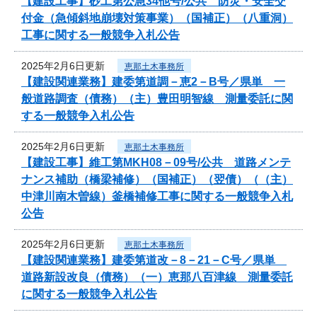
【建設工事】砂工第公急34他号/公共 防災・安全交
付金（急傾斜地崩壊対策事業）（国補正）（八重洞）
工事に関する一般競争入札公告
2025年2月6日更新
恵那土木事務所
【建設関連業務】建委第道調－恵2－B号／県単 一
般道路調査（債務）（主）豊田明智線 測量委託に関
する一般競争入札公告
2025年2月6日更新
恵那土木事務所
【建設工事】維工第MKH08－09号/公共 道路メンテ
ナンス補助（橋梁補修）（国補正）（翌債）（（主）
中津川南木曽線）釜橋補修工事に関する一般競争入札
公告
2025年2月6日更新
恵那土木事務所
【建設関連業務】建委第道改－8－21－C号／県単
道路新設改良（債務）（一）恵那八百津線 測量委託
に関する一般競争入札公告