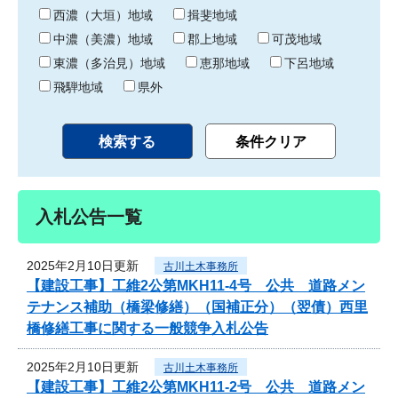
り
西濃（大垣）地域
揖斐地域
中濃（美濃）地域
郡上地域
可茂地域
東濃（多治見）地域
恵那地域
下呂地域
飛騨地域
県外
入札公告一覧
2025年2月10日更新
古川土木事務所
【建設工事】工維2公第MKH11-4号 公共 道路メン
テナンス補助（橋梁修繕）（国補正分）（翌債）西里
橋修繕工事に関する一般競争入札公告
2025年2月10日更新
古川土木事務所
【建設工事】工維2公第MKH11-2号 公共 道路メン