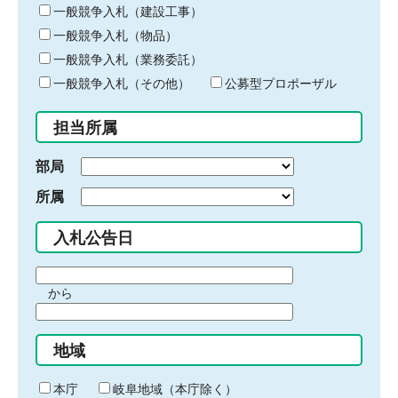
キ
一般競争入札（建設工事）
ー
一般競争入札（物品）
ワ
一般競争入札（業務委託）
ー
ド
一般競争入札（その他）
公募型プロポーザル
を
入
担当所属
力
部局
所属
入札公告日
期
から
間
期
の
間
始
地域
の
ま
終
り
わ
本庁
岐阜地域（本庁除く）