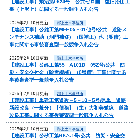
【建設工事】飛治第0624号 公共ゼロ国 復旧治山工
事（上沢上）に関する一般競争入札公告
2025年2月10日更新
郡上土木事務所
【建設工事】公維工第MFH05－01他号/公共 道路メ
ンテナンス補助（洞門補修）（国補正）他（翌債）工
事に関する事後審査型一般競争入札公告
2025年2月10日更新
郡上土木事務所
【建設工事】公維工第55－A101B－05Z号/公共 防
災・安全交付金（除雪機械）（0県債）工事に関する
事後審査型一般競争入札公告
2025年2月10日更新
郡上土木事務所
【建設工事】単建工第道改－5－10－5号/県単 道路
新設改良（一般分）【債務】（主）大和美並線 道路
改良工事に関する事後審査型一般競争入札公告
2025年2月10日更新
郡上土木事務所
【建設工事】公砂工第R6-3-1号/公共 防災・安全交