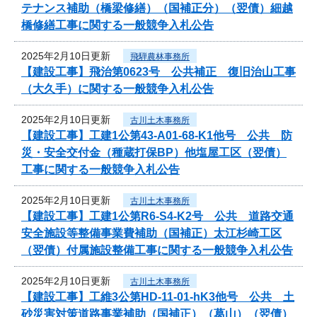
テナンス補助（橋梁修繕）（国補正分）（翌債）細越
橋修繕工事に関する一般競争入札公告
2025年2月10日更新
飛騨農林事務所
【建設工事】飛治第0623号 公共補正 復旧治山工事
（大久手）に関する一般競争入札公告
2025年2月10日更新
古川土木事務所
【建設工事】工建1公第43-A01-68-K1他号 公共 防
災・安全交付金（種蔵打保BP）他塩屋工区（翌債）
工事に関する一般競争入札公告
2025年2月10日更新
古川土木事務所
【建設工事】工建1公第R6-S4-K2号 公共 道路交通
安全施設等整備事業費補助（国補正）太江杉崎工区
（翌債）付属施設整備工事に関する一般競争入札公告
2025年2月10日更新
古川土木事務所
【建設工事】工維3公第HD-11-01-hK3他号 公共 土
砂災害対策道路事業補助（国補正）（葛山）（翌債）