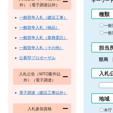
キーワー
外）（電子調達以外）
種類
一般競争入札（建設工事）
一般
一般競争入札（物品）
一般
一般競争入札（業務委託）
担当
一般競争入札（その他）
公募型プロポーザル
部局
入札
入札公告（WTO案件以
外）（電子調達）
期
間
電子調達（建設工事以外）
の
地域
始
入札参加資格
ま
本庁