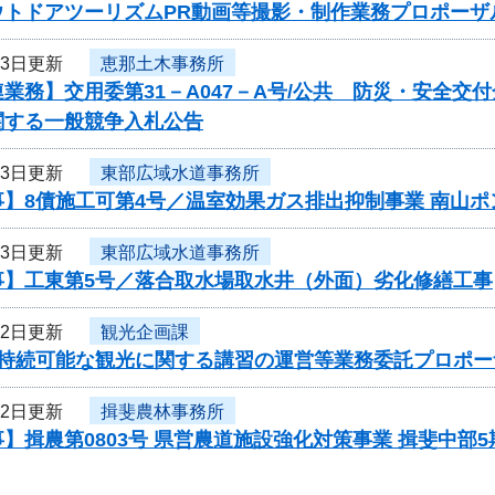
ウトドアツーリズムPR動画等撮影・制作業務プロポーザ
23日更新
恵那土木事務所
業務】交用委第31－A047－A号/公共 防災・安全交
関する一般競争入札公告
23日更新
東部広域水道事務所
事】8債施工可第4号／温室効果ガス排出抑制事業 南山
23日更新
東部広域水道事務所
事】工東第5号／落合取水場取水井（外面）劣化修繕工事
22日更新
観光企画課
度持続可能な観光に関する講習の運営等業務委託プロポー
22日更新
揖斐農林事務所
】揖農第0803号 県営農道施設強化対策事業 揖斐中部