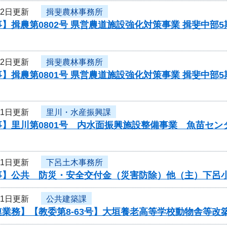
22日更新
揖斐農林事務所
】揖農第0802号 県営農道施設強化対策事業 揖斐中部
22日更新
揖斐農林事務所
】揖農第0801号 県営農道施設強化対策事業 揖斐中部
21日更新
里川・水産振興課
事】里川第0801号 内水面振興施設整備事業 魚苗セ
21日更新
下呂土木事務所
事】公共 防災・安全交付金（災害防除）他（主）下呂
21日更新
公共建築課
連業務】【教委第8-63号】大垣養老高等学校動物舎等