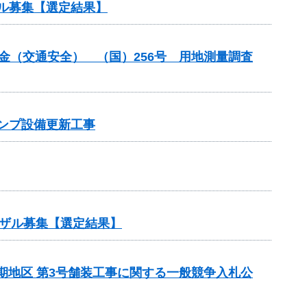
ル募集【選定結果】
付金（交通安全） （国）256号 用地測量調査
ポンプ設備更新工事
ザル募集【選定結果】
5期地区 第3号舗装工事に関する一般競争入札公