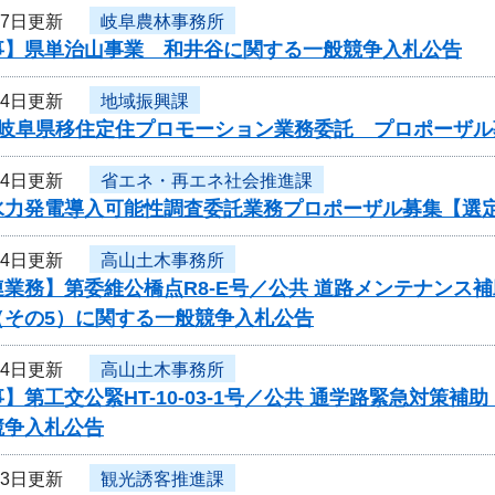
27日更新
岐阜農林事務所
事】県単治山事業 和井谷に関する一般競争入札公告
24日更新
地域振興課
度岐阜県移住定住プロモーション業務委託 プロポーザル
24日更新
省エネ・再エネ社会推進課
水力発電導入可能性調査委託業務プロポーザル募集【選
24日更新
高山土木事務所
業務】第委維公橋点R8-E号／公共 道路メンテナンス
（その5）に関する一般競争入札公告
24日更新
高山土木事務所
】第工交公緊HT-10-03-1号／公共 通学路緊急対策補
競争入札公告
23日更新
観光誘客推進課