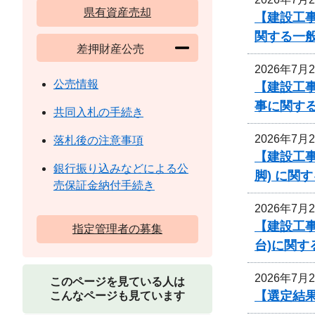
県有資産売却
【建設工
関する一
差押財産公売
2026年7月
公売情報
【建設工事
事に関す
共同入札の手続き
2026年7月
落札後の注意事項
【建設工事
銀行振り込みなどによる公
脚) に関
売保証金納付手続き
2026年7月
【建設工事
指定管理者の募集
台)に関す
2026年7月
このページを見ている人は
【選定結
こんなページも見ています