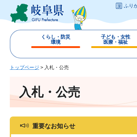
ペ
メ
ふり
ー
ニ
ジ
ュ
の
ー
先
を
くらし・防災
子ども・女性
頭
飛
環境
医療・福祉
で
ば
閉
閉
す
し
じ
じ
。
て
る
る
トップページ
>
入札・公売
本
文
へ
入札・公売
重要なお知らせ