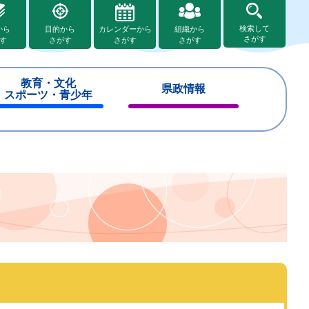
検索して
から
目的から
カレンダーから
組織から
さがす
す
さがす
さがす
さがす
教育・文化
県政情報
スポーツ・青少年
閉
閉
じ
じ
る
る