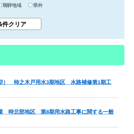
飛騨地域
県外
型） 柿之木戸用水3期地区 水路補修第1期工
事業 時北部地区 第8期用水路工事に関する一般