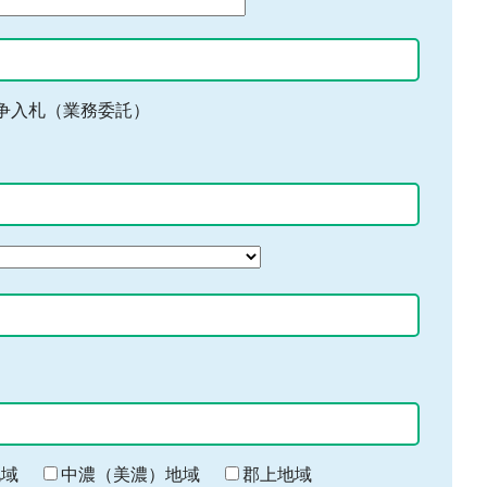
争入札（業務委託）
地域
中濃（美濃）地域
郡上地域