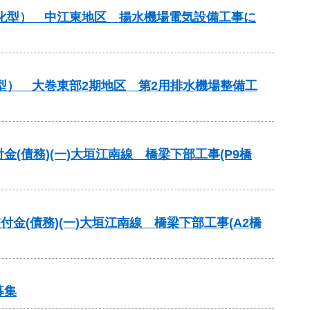
理化型） 中江東地区 揚水機場電気設備工事に
型） 大巻東部2期地区 第2用排水機場整備工
交付金(債務)(一)大垣江南線 橋梁下部工事(P9橋
交付金(債務)(一)大垣江南線 橋梁下部工事(A2橋
募集