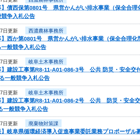
事】債西保第0801号 県営かんがい排水事業（保全合
般競争入札公告
27日更新
西濃農林事務所
】西か第0801号 県営かんがい排水事業（保全合理化
る一般競争入札公告
27日更新
岐阜土木事務所
】建設工事第R8-11-A01-086-3号 公共 防災・安全
する一般競争入札公告
27日更新
岐阜土木事務所
】建設工事第R8-11-A01-086-2号 公共 防災・安全
る一般競争入札公告
27日更新
廃棄物対策課
果】岐阜県循環経済導入促進事業委託業務プロポーザル