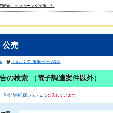
ア観光キャンペーンを実施」他
・公売
示
大きな文字で印刷ページ表示
告の検索 （電子調達案件以外）
、
入札情報公開システム
で公告しています