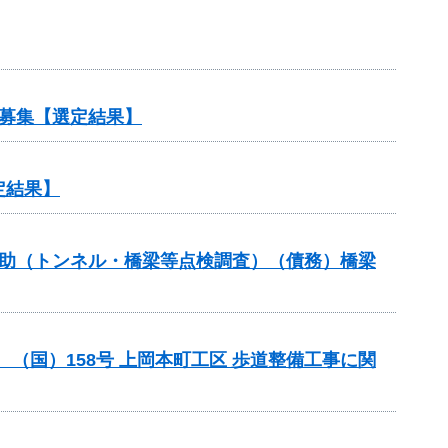
募集【選定結果】
定結果】
補助（トンネル・橋梁等点検調査）（債務）橋梁
助 （国）158号 上岡本町工区 歩道整備工事に関