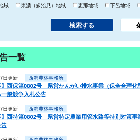
り
地域
東濃（多治見）地域
恵那地域
下呂地域
告一覧
27日更新
西濃農林事務所
】西保第0802号 県営かんがい排水事業（保全合理化
る一般競争入札公告
27日更新
西濃農林事務所
事】西特第0802号 県営特定農業用管水路等特別対策
公告
27日更新
西濃農林事務所