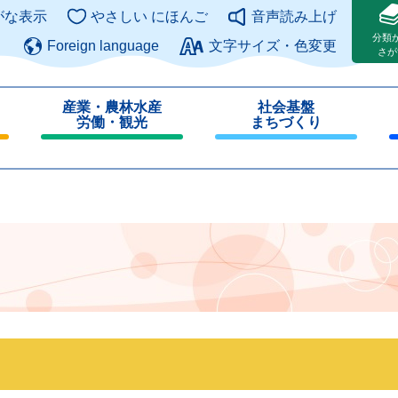
このページの本文へ
がな表示
やさしい にほんご
音声読み上げ
分類
Foreign language
文字サイズ・色変更
さが
産業・農林水産
社会基盤
労働・観光
まちづくり
閉
閉
じ
じ
る
る