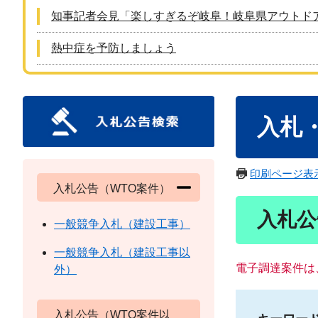
知事記者会見「楽しすぎるぞ岐阜！岐阜県アウトド
熱中症を予防しましょう
本
入札
文
印刷ページ表
入札公告（WTO案件）
入札公
一般競争入札（建設工事）
一般競争入札（建設工事以
電子調達案件は
外）
入札公告（WTO案件以