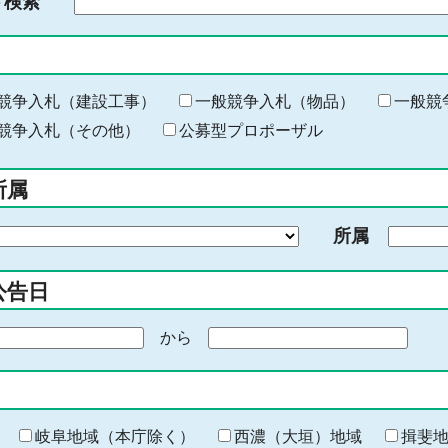
ド検索
検
索
す
る
キ
競争入札（建設工事）
一般競争入札（物品）
一般競
ー
競争入札（その他）
公募型プロポーザル
ワ
ー
所属
ド
を
所属
入
力
公告日
から
期
間
の
終
わ
岐阜地域（本庁除く）
西濃（大垣）地域
揖斐