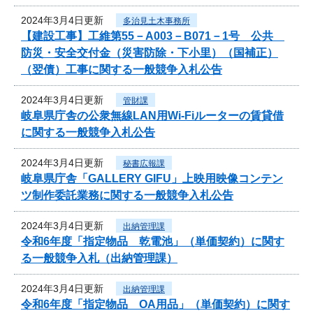
2024年3月4日更新
多治見土木事務所
【建設工事】工維第55－A003－B071－1号 公共
防災・安全交付金（災害防除・下小里）（国補正）
（翌債）工事に関する一般競争入札公告
2024年3月4日更新
管財課
岐阜県庁舎の公衆無線LAN用Wi-Fiルーターの賃貸借
に関する一般競争入札公告
2024年3月4日更新
秘書広報課
岐阜県庁舎「GALLERY GIFU」上映用映像コンテン
ツ制作委託業務に関する一般競争入札公告
2024年3月4日更新
出納管理課
令和6年度「指定物品 乾電池」（単価契約）に関す
る一般競争入札（出納管理課）
2024年3月4日更新
出納管理課
令和6年度「指定物品 OA用品」（単価契約）に関す