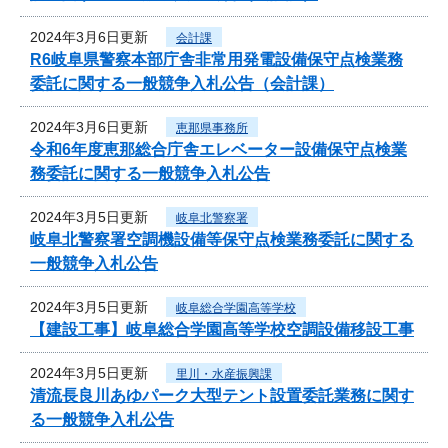
2024年3月6日更新
会計課
R6岐阜県警察本部庁舎非常用発電設備保守点検業務
委託に関する一般競争入札公告（会計課）
2024年3月6日更新
恵那県事務所
令和6年度恵那総合庁舎エレベーター設備保守点検業
務委託に関する一般競争入札公告
2024年3月5日更新
岐阜北警察署
岐阜北警察署空調機設備等保守点検業務委託に関する
一般競争入札公告
2024年3月5日更新
岐阜総合学園高等学校
【建設工事】岐阜総合学園高等学校空調設備移設工事
2024年3月5日更新
里川・水産振興課
清流長良川あゆパーク大型テント設置委託業務に関す
る一般競争入札公告