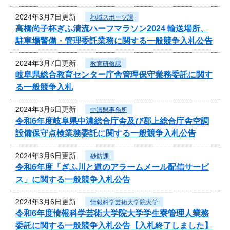
2024年3月7日更新
地域スポーツ課
高橋尚子杯ぎふ清流ハーフマラソン2024 輸送場所、
駐車場警備・管理委託業務に関する一般競争入札公告
2024年3月7日更新
教育研修課
岐阜県総合教育センター庁舎管理保守業務委託に関す
る一般競争入札
2024年3月6日更新
中濃県事務所
令和6年度岐阜県中濃総合庁舎及び郡上総合庁舎空調
設備保守点検業務委託に関する一般競争入札公告
2024年3月6日更新
砂防課
令和6年度「ぎふ川と道のアラームメール配信サービ
ス」に関する一般競争入札公告
2024年3月6日更新
情報科学芸術大学院大学
令和6年度情報科学芸術大学院大学学生寮管理人業務
委託に関する一般競争入札公告【入札終了しました】