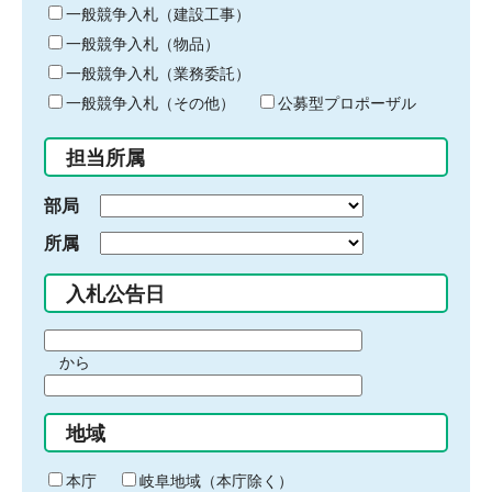
キ
一般競争入札（建設工事）
ー
一般競争入札（物品）
ワ
一般競争入札（業務委託）
ー
ド
一般競争入札（その他）
公募型プロポーザル
を
入
担当所属
力
部局
所属
入札公告日
期
から
間
期
の
間
始
地域
の
ま
終
り
わ
本庁
岐阜地域（本庁除く）