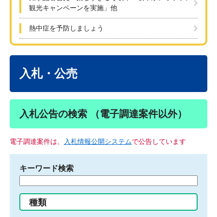
観光キャンペーンを実施」他
熱中症を予防しましょう
本
文
入札・公売
入札公告の検索 （電子調達案件以外）
電子調達案件は、
入札情報公開システム
で公告しています
キーワード検索
検
索
す
種類
る