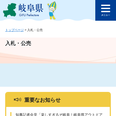
ペ
メ
このページの本文へ
ー
ニ
メ
ジ
ュ
ニ
の
ー
ュ
先
を
ー
頭
飛
トップページ
>
入札・公売
で
ば
す
し
入札・公売
。
て
本
文
へ
重要なお知らせ
知事記者会見「楽しすぎるぞ岐阜！岐阜県アウトドア