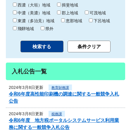
り
西濃（大垣）地域
揖斐地域
中濃（美濃）地域
郡上地域
可茂地域
東濃（多治見）地域
恵那地域
下呂地域
飛騨地域
県外
入札公告一覧
2024年3月8日更新
教育財務課
令和6年度高性能印刷機の調達に関する一般競争入札
公告
2024年3月8日更新
税務課
令和6年度 地方税ポータルシステムサービス利用業
務に関する一般競争入札公告