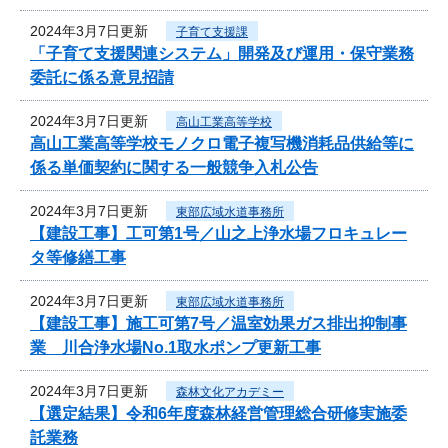
2024年3月7日更新
子育て支援課
「子育て支援関連システム」開発及び運用・保守業務
委託に係る意見招請
2024年3月7日更新
高山工業高等学校
高山工業高等学校モノクロ電子複写機消耗品供給等に
係る単価契約に関する一般競争入札公告
2024年3月7日更新
東部広域水道事務所
【建設工事】工可第1号／山之上浄水場フロキュレー
タ等修繕工事
2024年3月7日更新
東部広域水道事務所
【建設工事】施工可第7号／温室効果ガス排出抑制事
業 川合浄水場No.1取水ポンプ更新工事
2024年3月7日更新
森林文化アカデミー
【選定結果】令和6年度森林経営管理総合研修実施委
託業務