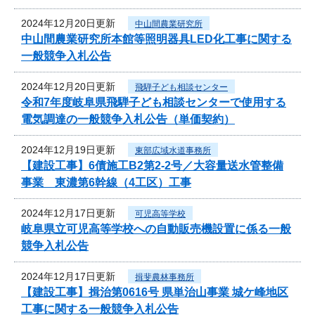
2024年12月20日更新
中山間農業研究所
中山間農業研究所本館等照明器具LED化工事に関する
一般競争入札公告
2024年12月20日更新
飛騨子ども相談センター
令和7年度岐阜県飛騨子ども相談センターで使用する
電気調達の一般競争入札公告（単価契約）
2024年12月19日更新
東部広域水道事務所
【建設工事】6債施工B2第2-2号／大容量送水管整備
事業 東濃第6幹線（4工区）工事
2024年12月17日更新
可児高等学校
岐阜県立可児高等学校への自動販売機設置に係る一般
競争入札公告
2024年12月17日更新
揖斐農林事務所
【建設工事】揖治第0616号 県単治山事業 城ケ峰地区
工事に関する一般競争入札公告