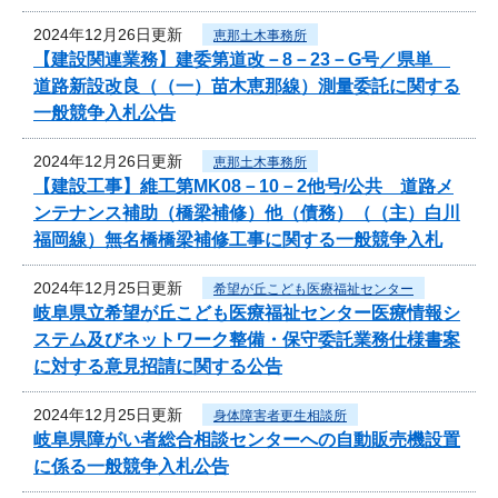
2024年12月26日更新
恵那土木事務所
【建設関連業務】建委第道改－8－23－G号／県単
道路新設改良（（一）苗木恵那線）測量委託に関する
一般競争入札公告
2024年12月26日更新
恵那土木事務所
【建設工事】維工第MK08－10－2他号/公共 道路メ
ンテナンス補助（橋梁補修）他（債務）（（主）白川
福岡線）無名橋橋梁補修工事に関する一般競争入札
2024年12月25日更新
希望が丘こども医療福祉センター
岐阜県立希望が丘こども医療福祉センター医療情報シ
ステム及びネットワーク整備・保守委託業務仕様書案
に対する意見招請に関する公告
2024年12月25日更新
身体障害者更生相談所
岐阜県障がい者総合相談センターへの自動販売機設置
に係る一般競争入札公告