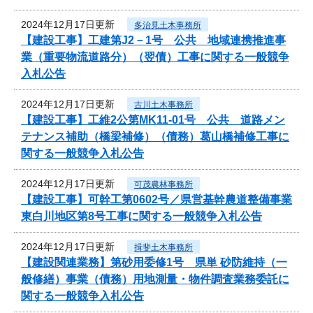
2024年12月17日更新
多治見土木事務所
【建設工事】工建第J2－1号 公共 地域連携推進事
業（重要物流道路分）（翌債）工事に関する一般競争
入札公告
2024年12月17日更新
古川土木事務所
【建設工事】工維2公第MK11-01号 公共 道路メン
テナンス補助（橋梁補修）（債務）葛山橋補修工事に
関する一般競争入札公告
2024年12月17日更新
可茂農林事務所
【建設工事】可幹工第0602号／県営基幹農道整備事業
東白川地区第8号工事に関する一般競争入札公告
2024年12月17日更新
揖斐土木事務所
【建設関連業務】第砂用委修1号 県単 砂防維持（一
般修繕）事業（債務）用地測量・物件調査業務委託に
関する一般競争入札公告