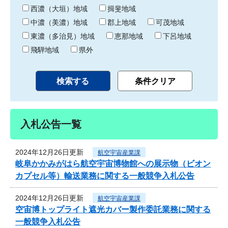
り
西濃（大垣）地域
揖斐地域
中濃（美濃）地域
郡上地域
可茂地域
東濃（多治見）地域
恵那地域
下呂地域
飛騨地域
県外
入札公告一覧
2024年12月26日更新
航空宇宙産業課
岐阜かかみがはら航空宇宙博物館への展示物（ビオン
カプセル等）輸送業務に関する一般競争入札公告
2024年12月26日更新
航空宇宙産業課
空宙博トップライト遮光カバー製作委託業務に関する
一般競争入札公告