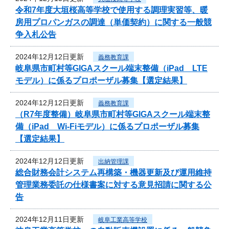
令和7年度大垣桜高等学校で使用する調理実習等、暖
房用プロパンガスの調達（単価契約）に関する一般競
争入札公告
2024年12月12日更新
義務教育課
岐阜県市町村等GIGAスクール端末整備（iPad LTE
モデル）に係るプロポーザル募集【選定結果】
2024年12月12日更新
義務教育課
（R7年度整備）岐阜県市町村等GIGAスクール端末整
備（iPad Wi-Fiモデル）に係るプロポーザル募集
【選定結果】
2024年12月12日更新
出納管理課
総合財務会計システム再構築・機器更新及び運用維持
管理業務委託の仕様書案に対する意見招請に関する公
告
2024年12月11日更新
岐阜工業高等学校