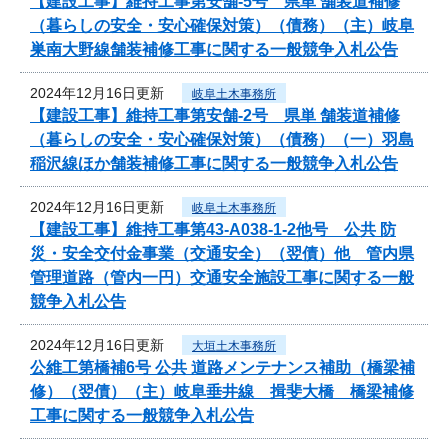
【建設工事】維持工事第安舗-5号 県単 舗装道補修
（暮らしの安全・安心確保対策）（債務）（主）岐阜
巣南大野線舗装補修工事に関する一般競争入札公告
2024年12月16日更新
岐阜土木事務所
【建設工事】維持工事第安舗-2号 県単 舗装道補修
（暮らしの安全・安心確保対策）（債務）（一）羽島
稲沢線ほか舗装補修工事に関する一般競争入札公告
2024年12月16日更新
岐阜土木事務所
【建設工事】維持工事第43-A038-1-2他号 公共 防
災・安全交付金事業（交通安全）（翌債）他 管内県
管理道路（管内一円）交通安全施設工事に関する一般
競争入札公告
2024年12月16日更新
大垣土木事務所
公維工第橋補6号 公共 道路メンテナンス補助（橋梁補
修）（翌債）（主）岐阜垂井線 揖斐大橋 橋梁補修
工事に関する一般競争入札公告