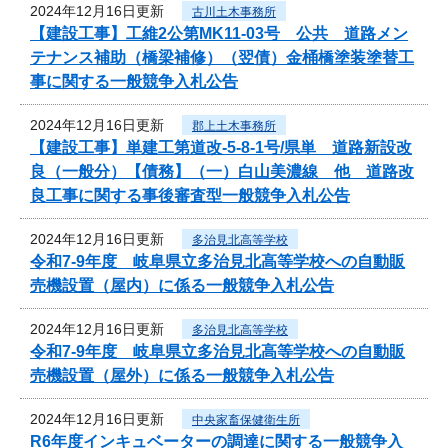
2024年12月16日更新
古川土木事務所
【建設工事】工維2公第MK11-03号 公共 道路メン
テナンス補助（橋梁補修）（翌債）金桶橋塗装塗替工
事に関する一般競争入札公告
2024年12月16日更新
郡上土木事務所
【建設工事】単建工第道改-5-8-1号/県単 道路新設改
良（一般分）【債務】（一）白山美濃線 他 道路改
良工事に関する事後審査型一般競争入札公告
2024年12月16日更新
多治見北高等学校
令和7‐9年度 岐阜県立多治見北高等学校への自動販
売機設置（屋内）に係る一般競争入札公告
2024年12月16日更新
多治見北高等学校
令和7‐9年度 岐阜県立多治見北高等学校への自動販
売機設置（屋外）に係る一般競争入札公告
2024年12月16日更新
中央家畜保健衛生所
R6年度インキュベーターの調達に関する一般競争入