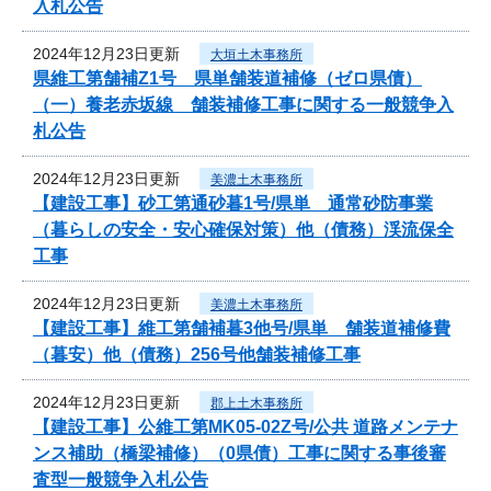
入札公告
2024年12月23日更新
大垣土木事務所
県維工第舗補Z1号 県単舗装道補修（ゼロ県債）
（一）養老赤坂線 舗装補修工事に関する一般競争入
札公告
2024年12月23日更新
美濃土木事務所
【建設工事】砂工第通砂暮1号/県単 通常砂防事業
（暮らしの安全・安心確保対策）他（債務）渓流保全
工事
2024年12月23日更新
美濃土木事務所
【建設工事】維工第舗補暮3他号/県単 舗装道補修費
（暮安）他（債務）256号他舗装補修工事
2024年12月23日更新
郡上土木事務所
【建設工事】公維工第MK05-02Z号/公共 道路メンテナ
ンス補助（橋梁補修）（0県債）工事に関する事後審
査型一般競争入札公告