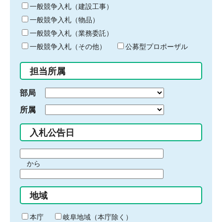
キ
一般競争入札（建設工事）
ー
一般競争入札（物品）
ワ
一般競争入札（業務委託）
ー
ド
一般競争入札（その他）
公募型プロポーザル
を
入
担当所属
力
部局
所属
入札公告日
期
から
間
期
の
間
始
地域
の
ま
終
り
わ
本庁
岐阜地域（本庁除く）