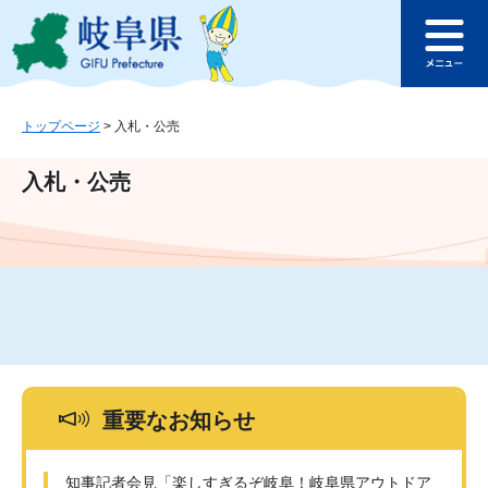
ペ
メ
このページの本文へ
ー
ニ
メ
ジ
ュ
ニ
の
ー
ュ
先
を
ー
頭
飛
トップページ
>
入札・公売
で
ば
す
し
入札・公売
。
て
本
文
へ
重要なお知らせ
知事記者会見「楽しすぎるぞ岐阜！岐阜県アウトドア