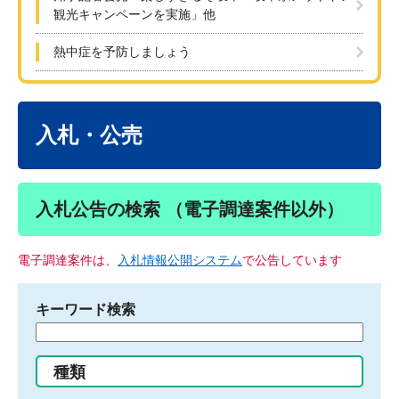
観光キャンペーンを実施」他
熱中症を予防しましょう
本
文
入札・公売
入札公告の検索 （電子調達案件以外）
電子調達案件は、
入札情報公開システム
で公告しています
キーワード検索
検
索
す
種類
る