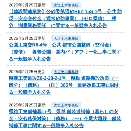
2025年2月25日更新
大垣土木事務所
【建設関連業務】公砂委第通砂R6Z-15S-1号 公共 防
災・安全交付金（通常砂防事業）（ゼロ県債） 樟
谷 測量業務委託 に関する一般競争入札公告
2025年2月25日更新
大垣土木事務所
公園工第交R6-4号 公共 都市公園整備（交付金）
（翌債） 養老公園 園内バリアフリー化工事に関す
る一般競争入札公告
2025年2月25日更新
大垣土木事務所
県建工第道改Z6-2-28-2-1号 県単 道路新設改良（一
般分）（債務） （国）365号 道路改良工事に関す
る一般競争入札公告
2025年2月25日更新
大垣土木事務所
県維工第舗補暮17号 県単 舗装道補修（暮らしの安
全・安心確保対策）（債務）（一）今尾大垣線 舗装
補修工事に関する一般競争入札公告