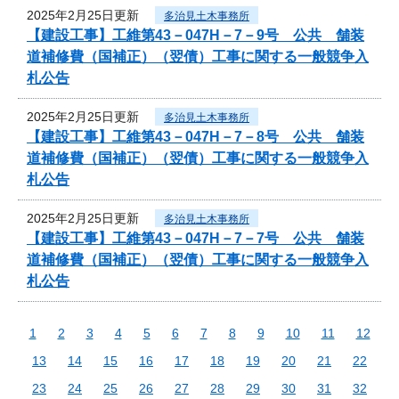
2025年2月25日更新
多治見土木事務所
【建設工事】工維第43－047H－7－9号 公共 舗装
道補修費（国補正）（翌債）工事に関する一般競争入
札公告
2025年2月25日更新
多治見土木事務所
【建設工事】工維第43－047H－7－8号 公共 舗装
道補修費（国補正）（翌債）工事に関する一般競争入
札公告
2025年2月25日更新
多治見土木事務所
【建設工事】工維第43－047H－7－7号 公共 舗装
道補修費（国補正）（翌債）工事に関する一般競争入
札公告
1
2
3
4
5
6
7
8
9
10
11
12
13
14
15
16
17
18
19
20
21
22
23
24
25
26
27
28
29
30
31
32