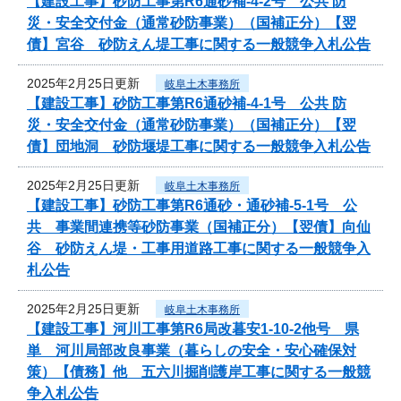
【建設工事】砂防工事第R6通砂補-4-2号 公共 防
災・安全交付金（通常砂防事業）（国補正分）【翌
債】宮谷 砂防えん堤工事に関する一般競争入札公告
2025年2月25日更新
岐阜土木事務所
【建設工事】砂防工事第R6通砂補-4-1号 公共 防
災・安全交付金（通常砂防事業）（国補正分）【翌
債】団地洞 砂防堰堤工事に関する一般競争入札公告
2025年2月25日更新
岐阜土木事務所
【建設工事】砂防工事第R6通砂・通砂補-5-1号 公
共 事業間連携等砂防事業（国補正分）【翌債】向仙
谷 砂防えん堤・工事用道路工事に関する一般競争入
札公告
2025年2月25日更新
岐阜土木事務所
【建設工事】河川工事第R6局改暮安1-10-2他号 県
単 河川局部改良事業（暮らしの安全・安心確保対
策）【債務】他 五六川掘削護岸工事に関する一般競
争入札公告