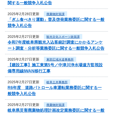
関する一般競争入札公告
2025年2月28日更新
廃棄物対策課
「ぎふ食べきり運動」普及啓発業務委託に関する一般
競争入札公告
2025年2月27日更新
観光文化スポーツ政策課
令和7年度岐阜県観光入込客統計調査にかかるアンケ
ート調査・分析等業務委託に関する一般競争入札公告
2025年2月27日更新
東部広域水道事務所
【建設工事】施工東第5号／中津川浄水場遠方監視設
備専用線IWAN移行工事
2025年2月27日更新
岐阜土木事務所
R6年度 道路パトロール車運転業務委託に関する一
般競争入札公告
2025年2月27日更新
廃棄物対策課
岐阜県災害廃棄物処理計画改定業務委託に関する一般