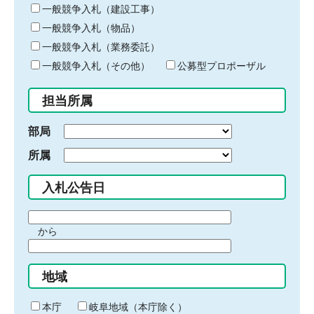
キ
一般競争入札（建設工事）
ー
一般競争入札（物品）
ワ
一般競争入札（業務委託）
ー
ド
一般競争入札（その他）
公募型プロポーザル
を
入
担当所属
力
部局
所属
入札公告日
期
から
間
期
の
間
始
地域
の
ま
終
り
わ
本庁
岐阜地域（本庁除く）