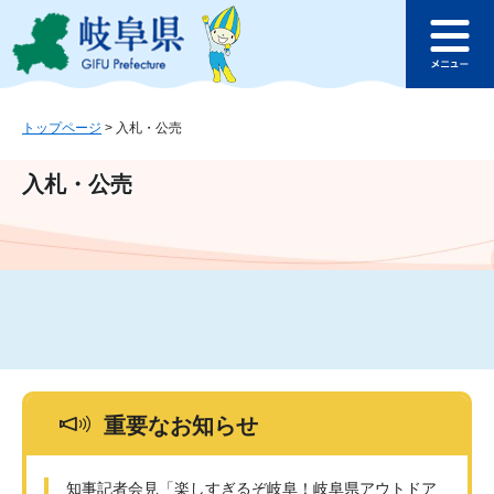
ペ
メ
このページの本文へ
ー
ニ
メ
ジ
ュ
ニ
の
ー
ュ
先
を
ー
頭
飛
トップページ
>
入札・公売
で
ば
す
し
入札・公売
。
て
本
文
へ
重要なお知らせ
知事記者会見「楽しすぎるぞ岐阜！岐阜県アウトドア