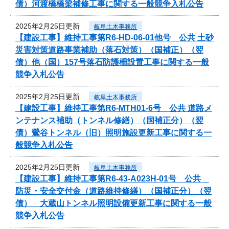
債）河渡橋橋梁補修工事に関する一般競争入札公告
2025年2月25日更新
岐阜土木事務所
【建設工事】維持工事第R6-HD-06-01他号 公共 土砂
災害対策道路事業補助（落石対策）（国補正）（翌
債）他（国）157号落石防護柵設置工事に関する一般
競争入札公告
2025年2月25日更新
岐阜土木事務所
【建設工事】維持工事第R6-MTH01-6号 公共 道路メ
ンテナンス補助（トンネル修繕）（国補正分）（翌
債）鶯谷トンネル（旧）照明施設更新工事に関する一
般競争入札公告
2025年2月25日更新
岐阜土木事務所
【建設工事】維持工事第R6-43-A023H-01号 公共
防災・安全交付金（道路維持修繕）（国補正分）（翌
債） 大蔵山トンネル照明設備更新工事に関する一般
競争入札公告