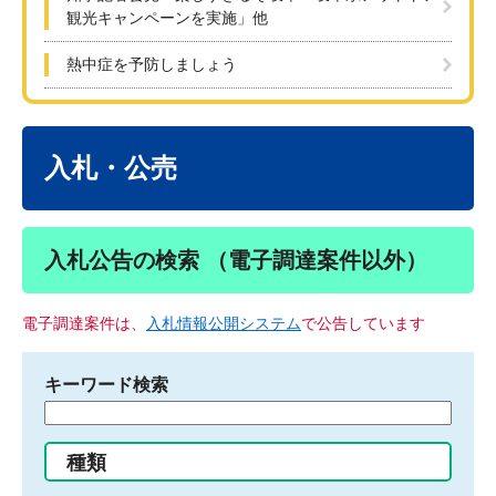
観光キャンペーンを実施」他
熱中症を予防しましょう
本
文
入札・公売
入札公告の検索 （電子調達案件以外）
電子調達案件は、
入札情報公開システム
で公告しています
キーワード検索
検
索
す
種類
る