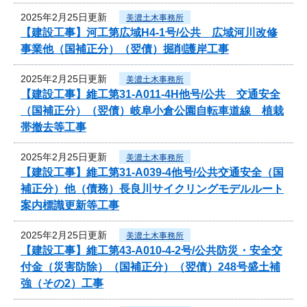
2025年2月25日更新
美濃土木事務所
【建設工事】河工第広域H4-1号/公共 広域河川改修
事業他（国補正分）（翌債）掘削護岸工事
2025年2月25日更新
美濃土木事務所
【建設工事】維工第31-A011-4H他号/公共 交通安全
（国補正分）（翌債）岐阜小倉公園自転車道線 植栽
帯撤去等工事
2025年2月25日更新
美濃土木事務所
【建設工事】維工第31-A039-4他号/公共交通安全（国
補正分）他（債務）長良川サイクリングモデルルート
案内標識更新等工事
2025年2月25日更新
美濃土木事務所
【建設工事】維工第43-A010-4-2号/公共防災・安全交
付金（災害防除）（国補正分）（翌債）248号盛土補
強（その2）工事