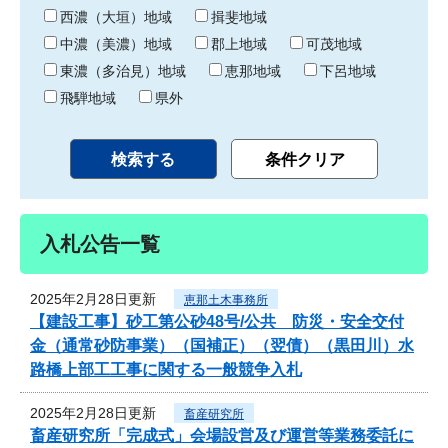
り
西濃（大垣）地域
揖斐地域
中濃（美濃）地域
郡上地域
可茂地域
東濃（多治見）地域
恵那地域
下呂地域
飛騨地域
県外
入札公告一覧
2025年2月28日更新
恵那土木事務所
【建設工事】砂工第公砂48号/公共 防災・安全交付
金（通常砂防事業）（国補正）（翌債）（黒田川）水
路橋上部工工事に関する一般競争入札
2025年2月28日更新
畜産研究所
畜産研究所「完成式」会場設営及び運営等業務委託に