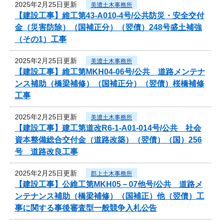
2025年2月25日更新
美濃土木事務所
【建設工事】維工第43-A010-4号/公共防災・安全交付
金（災害防除）（国補正分）（翌債）248号盛土補強
（その1）工事
2025年2月25日更新
美濃土木事務所
【建設工事】維工第MKH04-06号/公共 道路メンテナ
ンス補助（橋梁補修）（国補正分）（翌債）桜橋補修
工事
2025年2月25日更新
美濃土木事務所
【建設工事】建工第道改R6-1-A01-014号/公共 社会
資本整備総合交付金（道路改築）（翌債）（国）256
号 道路改良工事
2025年2月25日更新
郡上土木事務所
【建設工事】公維工第MKH05－07他号/公共 道路メ
ンテナンス補助（橋梁補修）（国補正）他（翌債）工
事に関する事後審査型一般競争入札公告