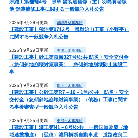
県維工第舗補4号 県単 舗装道補修（主）羽島養老線
他 舗装補修工事に関する一般競争入札公告
2025年9月29日更新
飛騨農林事務所
【建設工事】飛治第0712号 県単治山工事（小野平）
に関する一般競争入札公告
2025年9月29日更新
美濃土木事務所
【建設工事】砂工第急傾027号/公共 防災・安全交付金
（急傾斜地崩壊対策事業） 急傾斜地崩壊防止施設工
事
2025年9月29日更新
郡上土木事務所
【建設工事】公砂工第R7－10－1号/公共 防災・安全
交付金（急傾斜地崩壊対策事業）（債務）工事に関す
る事後審査型一般競争入札公告
2025年9月25日更新
恵那土木事務所
【建設工事】濃工第N1－6号/公共 一般国道改築（地
域連携推進）（翌債）濃飛横断自動車道 道路改良工