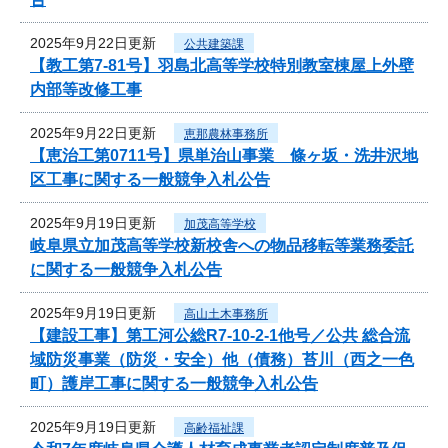
2025年9月22日更新
公共建築課
【教工第7-81号】羽島北高等学校特別教室棟屋上外壁
内部等改修工事
2025年9月22日更新
恵那農林事務所
【恵治工第0711号】県単治山事業 條ヶ坂・洗井沢地
区工事に関する一般競争入札公告
2025年9月19日更新
加茂高等学校
岐阜県立加茂高等学校新校舎への物品移転等業務委託
に関する一般競争入札公告
2025年9月19日更新
高山土木事務所
【建設工事】第工河公総R7-10-2-1他号／公共 総合流
域防災事業（防災・安全）他（債務）苔川（西之一色
町）護岸工事に関する一般競争入札公告
2025年9月19日更新
高齢福祉課