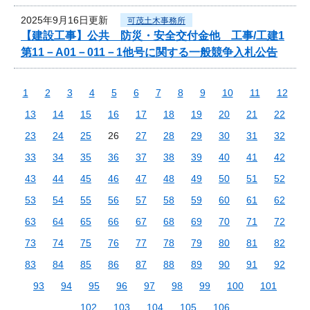
2025年9月16日更新
可茂土木事務所
【建設工事】公共 防災・安全交付金他 工事/工建1
第11－A01－011－1他号に関する一般競争入札公告
1
2
3
4
5
6
7
8
9
10
11
12
13
14
15
16
17
18
19
20
21
22
23
24
25
26
27
28
29
30
31
32
33
34
35
36
37
38
39
40
41
42
43
44
45
46
47
48
49
50
51
52
53
54
55
56
57
58
59
60
61
62
63
64
65
66
67
68
69
70
71
72
73
74
75
76
77
78
79
80
81
82
83
84
85
86
87
88
89
90
91
92
93
94
95
96
97
98
99
100
101
102
103
104
105
106