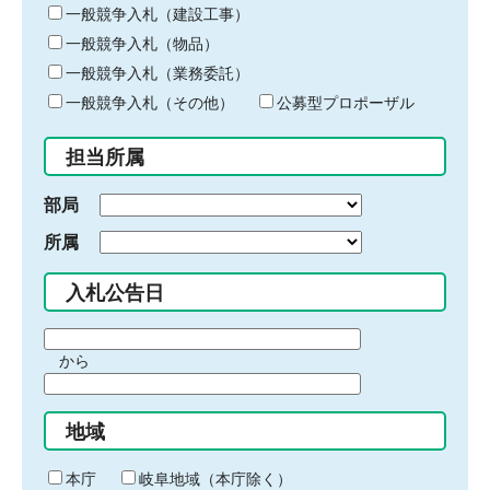
キ
一般競争入札（建設工事）
ー
一般競争入札（物品）
ワ
一般競争入札（業務委託）
ー
ド
一般競争入札（その他）
公募型プロポーザル
を
入
担当所属
力
部局
所属
入札公告日
期
から
間
期
の
間
始
地域
の
ま
終
り
わ
本庁
岐阜地域（本庁除く）