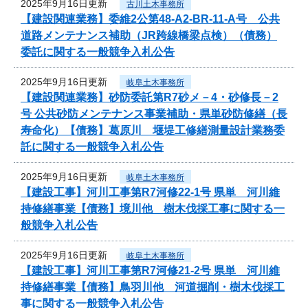
2025年9月16日更新
古川土木事務所
【建設関連業務】委維2公第48-A2-BR-11-A号 公共
道路メンテナンス補助（JR跨線橋梁点検）（債務）
委託に関する一般競争入札公告
2025年9月16日更新
岐阜土木事務所
【建設関連業務】砂防委託第R7砂メ－4・砂修長－2
号 公共砂防メンテナンス事業補助・県単砂防修繕（長
寿命化）【債務】葛原川 堰堤工修繕測量設計業務委
託に関する一般競争入札公告
2025年9月16日更新
岐阜土木事務所
【建設工事】河川工事第R7河修22-1号 県単 河川維
持修繕事業【債務】境川他 樹木伐採工事に関する一
般競争入札公告
2025年9月16日更新
岐阜土木事務所
【建設工事】河川工事第R7河修21-2号 県単 河川維
持修繕事業【債務】鳥羽川他 河道掘削・樹木伐採工
事に関する一般競争入札公告