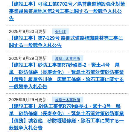
【建設工事】可強工第0702号／県営農道施設強化対策
事業越原笹屋地区第2号工事に関する一般競争入札公
告
2025年9月30日更新
会計課
【建設工事】第7-129号 路側式道路標識建替等工事に
関する一般競争入札公告
2025年9月29日更新
岐阜土木事務所
【建設工事】砂防工事第R7砂修長-2・緊土-4号 県
単 砂防修繕（長寿命化）・緊急土石流対策砂防事業
【債務】板屋谷川他 床固工修繕・除石工事に関する
一般競争入札公告
2025年9月29日更新
岐阜土木事務所
【建設工事】.砂防工事第R7砂修長-1・緊土-3号 県
単 砂防修繕（長寿命化）・緊急土石流対策砂防事業
【債務】城谷他 砂防堰堤修繕・除石工事に関する一
般競争入札公告