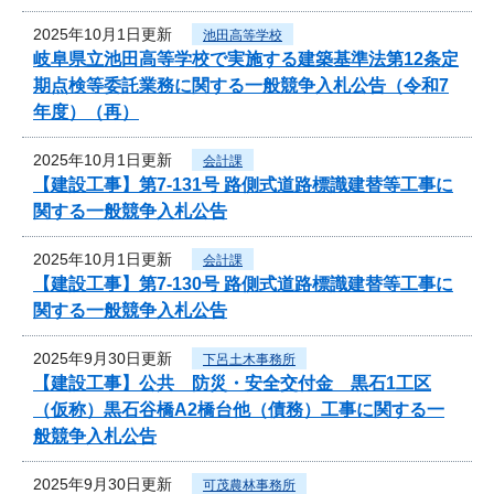
2025年10月1日更新
池田高等学校
岐阜県立池田高等学校で実施する建築基準法第12条定
期点検等委託業務に関する一般競争入札公告（令和7
年度）（再）
2025年10月1日更新
会計課
【建設工事】第7-131号 路側式道路標識建替等工事に
関する一般競争入札公告
2025年10月1日更新
会計課
【建設工事】第7-130号 路側式道路標識建替等工事に
関する一般競争入札公告
2025年9月30日更新
下呂土木事務所
【建設工事】公共 防災・安全交付金 黒石1工区
（仮称）黒石谷橋A2橋台他（債務）工事に関する一
般競争入札公告
2025年9月30日更新
可茂農林事務所