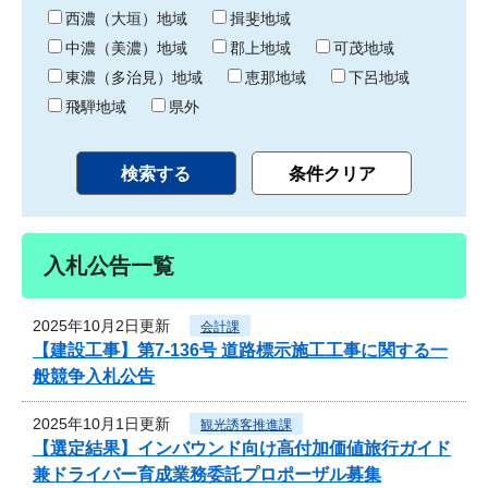
り
西濃（大垣）地域
揖斐地域
中濃（美濃）地域
郡上地域
可茂地域
東濃（多治見）地域
恵那地域
下呂地域
飛騨地域
県外
入札公告一覧
2025年10月2日更新
会計課
【建設工事】第7-136号 道路標示施工工事に関する一
般競争入札公告
2025年10月1日更新
観光誘客推進課
【選定結果】インバウンド向け高付加価値旅行ガイド
兼ドライバー育成業務委託プロポーザル募集