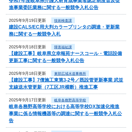
令和7年度岐阜県介護人材育成事業者認定制度普及促
進事業委託業務に関する一般競争入札公告
2025年9月19日更新
技術検査課
建設CALS/EC用大判カラープリンタの調達・更新業
務に関する一般競争入札
2025年9月18日更新
障害福祉課
【建設工事】岐阜県立幸報苑ナースコール・電話設備
更新工事に関する一般競争入札公告
2025年9月18日更新
東部広域水道事務所
【建設工事】7債施工東第3-2号／既設管更新事業 武並
支線送水管更新（7工区JR横断）推進工事
2025年9月17日更新
岐阜各務野高等学校
岐阜各務野高等学校における高等学校DX加速化推進
事業に係る情報機器等の調達に関する一般競争入札公
告