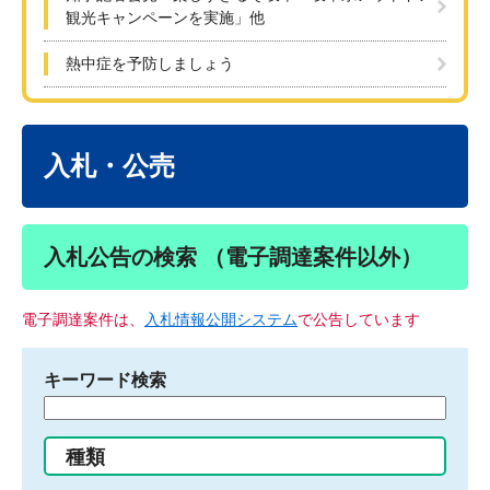
観光キャンペーンを実施」他
熱中症を予防しましょう
本
文
入札・公売
入札公告の検索 （電子調達案件以外）
電子調達案件は、
入札情報公開システム
で公告しています
キーワード検索
検
索
す
種類
る