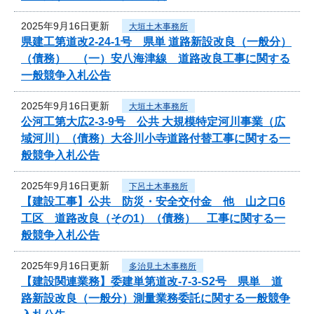
2025年9月16日更新
大垣土木事務所
県建工第道改2-24-1号 県単 道路新設改良（一般分）
（債務） （一）安八海津線 道路改良工事に関する
一般競争入札公告
2025年9月16日更新
大垣土木事務所
公河工第大広2-3-9号 公共 大規模特定河川事業（広
域河川）（債務）大谷川小寺道路付替工事に関する一
般競争入札公告
2025年9月16日更新
下呂土木事務所
【建設工事】公共 防災・安全交付金 他 山之口6
工区 道路改良（その1）（債務） 工事に関する一
般競争入札公告
2025年9月16日更新
多治見土木事務所
【建設関連業務】委建単第道改-7-3-S2号 県単 道
路新設改良（一般分）測量業務委託に関する一般競争