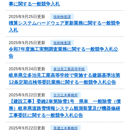
事に関する一般競争入札
2025年9月25日更新
技術検査課
積算システムハードウェア更新業務に関する一般競争
入札
2025年9月25日更新
技術検査課
令和7年度施工実態調査業務に関する一般競争入札公
告
2025年9月24日更新
多治見工業高等学校
岐阜県立多治見工業高等学校で実施する建築基準法第
12条定期点検等委託業務に関する一般競争入札公告
2025年9月22日更新
古川土木事務所
【建設工事】委維2単第除雪1号 県単 一般除雪（債
務）岐阜県道路雪情報システム観測装置及び機器修繕
工事委託に関する一般競争入札公告
2025年9月22日更新
美濃土木事務所