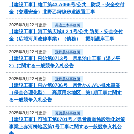
【建設工事】維工第43-A066号/公共 防災・安全交付
金（交通安全）北野乙狩線歩道設置工事
2025年9月22日更新
美濃土木事務所
【建設工事】河工第広域4-2-1号/公共 防災・安全交付
金（広域河川改修事業）（債務） 掘削護岸工事
2025年9月22日更新
飛騨農林事務所
【建設工事】飛治第0713号 県単治山工事（湯ノ平
2）に関する一般競争入札公告
2025年9月22日更新
飛騨農林事務所
【建設工事】飛か第0706号 県営かんがい排水事業
（保全合理化型） 高原用水地区 第1期工事に関す
る一般競争入札公告
2025年9月22日更新
可茂農林事務所
【建設工事】可強工第0701号／県営農道施設強化対策
事業上赤河橋地区第1号工事に関する一般競争入札公
告