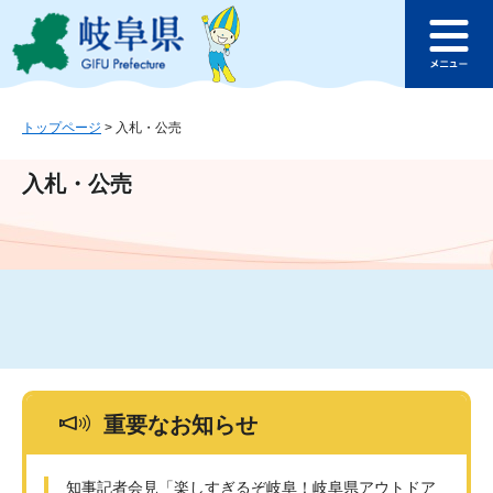
ペ
メ
このページの本文へ
ー
ニ
メ
ジ
ュ
ニ
の
ー
ュ
先
を
ー
頭
飛
トップページ
>
入札・公売
で
ば
す
し
入札・公売
。
て
本
文
へ
重要なお知らせ
知事記者会見「楽しすぎるぞ岐阜！岐阜県アウトドア