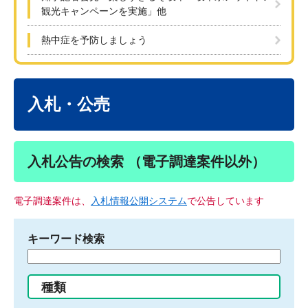
観光キャンペーンを実施」他
熱中症を予防しましょう
本
文
入札・公売
入札公告の検索 （電子調達案件以外）
電子調達案件は、
入札情報公開システム
で公告しています
キーワード検索
検
索
す
種類
る