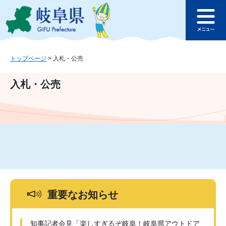
ペ
メ
このページの本文へ
ー
ニ
メ
ジ
ュ
ニ
の
ー
ュ
先
を
ー
頭
飛
トップページ
>
入札・公売
で
ば
す
し
入札・公売
。
て
本
文
へ
重要なお知らせ
知事記者会見「楽しすぎるぞ岐阜！岐阜県アウトドア