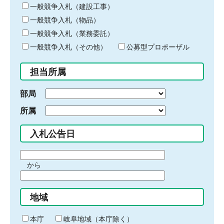
キ
一般競争入札（建設工事）
ー
一般競争入札（物品）
ワ
一般競争入札（業務委託）
ー
ド
一般競争入札（その他）
公募型プロポーザル
を
入
担当所属
力
部局
所属
入札公告日
期
から
間
期
の
間
始
地域
の
ま
終
り
わ
本庁
岐阜地域（本庁除く）