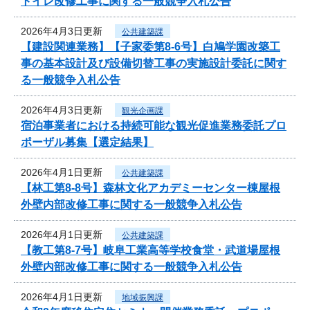
トイレ改修工事に関する一般競争入札公告
2026年4月3日更新
公共建築課
【建設関連業務】【子家委第8-6号】白鳩学園改築工
事の基本設計及び設備切替工事の実施設計委託に関す
る一般競争入札公告
2026年4月3日更新
観光企画課
宿泊事業者における持続可能な観光促進業務委託プロ
ポーザル募集【選定結果】
2026年4月1日更新
公共建築課
【林工第8-8号】森林文化アカデミーセンター棟屋根
外壁内部改修工事に関する一般競争入札公告
2026年4月1日更新
公共建築課
【教工第8-7号】岐阜工業高等学校食堂・武道場屋根
外壁内部改修工事に関する一般競争入札公告
2026年4月1日更新
地域振興課