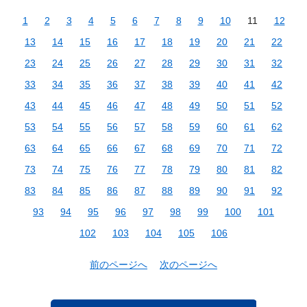
1
2
3
4
5
6
7
8
9
10
11
12
13
14
15
16
17
18
19
20
21
22
23
24
25
26
27
28
29
30
31
32
33
34
35
36
37
38
39
40
41
42
43
44
45
46
47
48
49
50
51
52
53
54
55
56
57
58
59
60
61
62
63
64
65
66
67
68
69
70
71
72
73
74
75
76
77
78
79
80
81
82
83
84
85
86
87
88
89
90
91
92
93
94
95
96
97
98
99
100
101
102
103
104
105
106
前のページへ
次のページへ