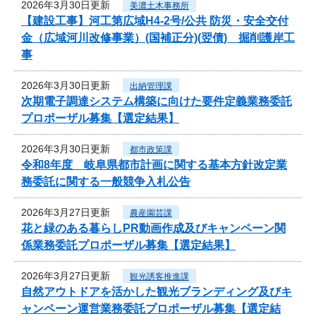
2026年3月30日更新
美濃土木事務所
【建設工事】河工第広域H4-2号/公共 防災・安全交付
金（広域河川改修事業）(国補正分)(翌債) 掘削護岸工
事
2026年3月30日更新
出納管理課
次期電子調達システム構築に向けた要件定義業務委託
プロポーザル募集【選定結果】
2026年3月30日更新
都市政策課
令和8年度 岐阜県都市計画に関する基本方針改定業
務委託に関する一般競争入札公告
2026年3月27日更新
農産園芸課
花と緑のある暮らしPR動画作成及びキャンペーン関
係業務委託プロポーザル募集【選定結果】
2026年3月27日更新
観光誘客推進課
自然アウトドアを活かした観光ブランディング及びキ
ャンペーン運営業務委託プロポーザル募集【選定結