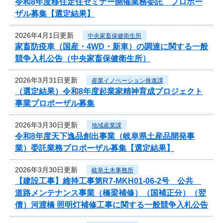
令和8年度移住定住セミナー開催業務委託 プロポー
ザル募集【選定結果】
2026年4月1日更新
中央家畜保健衛生所
家畜防疫車（国産・4WD・新車）の調達に関する一般
競争入札公告（中央家畜保健衛生所）
2026年3月31日更新
産業イノベーション推進課
（選定結果）令和8年度起業家精神育成プロジェクト
事業プロポーザル募集
2026年3月30日更新
地域産業課
令和8年度天下逸品創出事業（岐阜県土産品開発事
業）委託業務プロポーザル募集【選定結果】
2026年3月30日更新
岐阜土木事務所
【建設工事】維持工事第R7-MKH01-06-2号 公共
道路メンテナンス事業（橋梁補修）（国補正分）（翌
債）河渡橋 照明灯補修工事に関する一般競争入札公告