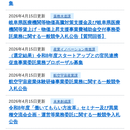
集
2026年4月15日更新
薬務水道課
岐阜県医療機関等物価高騰対策支援金及び岐阜県医療
機関等賃上げ・物価上昇支援事業費補助金交付事務委
託業務に関する一般競争入札公告【質問回答】
2026年4月15日更新
産業イノベーション推進課
（選定結果）令和8年度スタートアップとの官民連携
促進事業委託業務プロポーザル募集
2026年4月15日更新
航空宇宙産業課
航空宇宙産業体験研修事業委託業務に関する一般競争
入札公告
2026年4月15日更新
未来創成課
令和8年度「働いてもらい方改革」セミナー及び異業
種交流会企画・運営等業務委託に関する一般競争入札
公告