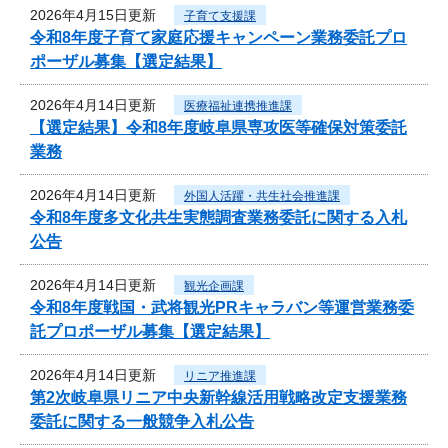
2026年4月15日更新
子育て支援課
令和8年度子育て家庭応援キャンペーン業務委託プロ
ポーザル募集【選定結果】
2026年4月14日更新
医療福祉連携推進課
【選定結果】令和8年度岐阜県専攻医等確保対策委託
業務
2026年4月14日更新
外国人活躍・共生社会推進課
令和8年度多文化共生実態調査業務委託に関する入札
公告
2026年4月14日更新
観光企画課
令和8年度戦国・武将観光PRキャラバン等運営業務委
託プロポーザル募集【選定結果】
2026年4月14日更新
リニア推進課
第2次岐阜県リニア中央新幹線活用戦略改定支援業務
委託に関する一般競争入札公告