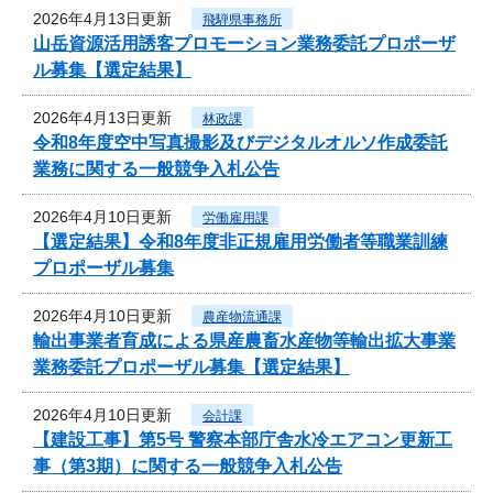
2026年4月13日更新
飛騨県事務所
山岳資源活用誘客プロモーション業務委託プロポーザ
ル募集【選定結果】
2026年4月13日更新
林政課
令和8年度空中写真撮影及びデジタルオルソ作成委託
業務に関する一般競争入札公告
2026年4月10日更新
労働雇用課
【選定結果】令和8年度非正規雇用労働者等職業訓練
プロポーザル募集
2026年4月10日更新
農産物流通課
輸出事業者育成による県産農畜水産物等輸出拡大事業
業務委託プロポーザル募集【選定結果】
2026年4月10日更新
会計課
【建設工事】第5号 警察本部庁舎水冷エアコン更新工
事（第3期）に関する一般競争入札公告