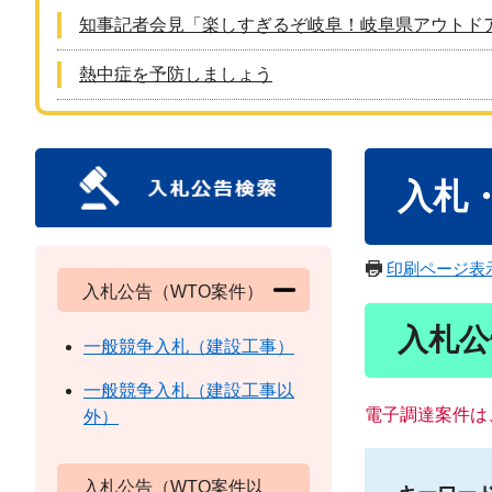
知事記者会見「楽しすぎるぞ岐阜！岐阜県アウトド
熱中症を予防しましょう
本
入札
文
印刷ページ表
入札公告（WTO案件）
入札公
一般競争入札（建設工事）
一般競争入札（建設工事以
電子調達案件は
外）
入札公告（WTO案件以