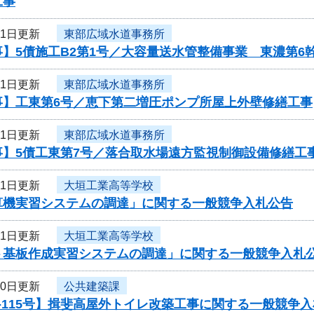
工事
31日更新
東部広域水道事務所
】5債施工B2第1号／大容量送水管整備事業 東濃第6
31日更新
東部広域水道事務所
事】工東第6号／恵下第二増圧ポンプ所屋上外壁修繕工事
31日更新
東部広域水道事務所
事】5債工東第7号／落合取水場遠方監視制御設備修繕工
31日更新
大垣工業高等学校
算機実習システムの調達」に関する一般競争入札公告
31日更新
大垣工業高等学校
ト基板作成実習システムの調達」に関する一般競争入札
30日更新
公共建築課
-115号】揖斐高屋外トイレ改築工事に関する一般競争