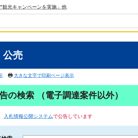
ア観光キャンペーンを実施」他
・公売
示
大きな文字で印刷ページ表示
告の検索 （電子調達案件以外）
、
入札情報公開システム
で公告しています