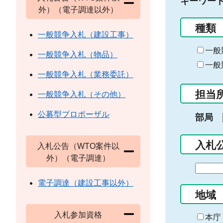
キーワー
外）（電子調達以外）
種類
一般競争入札（建設工事）
一般
一般競争入札（物品）
一般
一般競争入札（業務委託）
担当
一般競争入札（その他）
公募型プロポーザル
部局
入札
入札公告（WTO案件以
外）（電子調達）
期
間
電子調達（建設工事以外）
の
地域
始
入札参加資格
ま
本庁