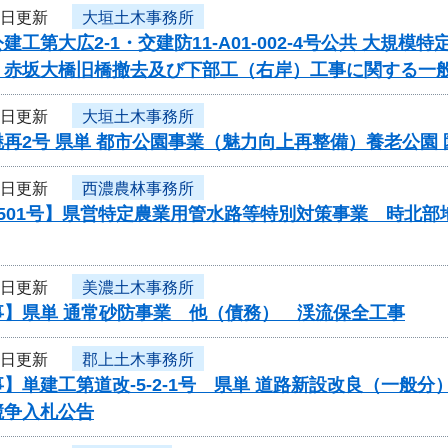
4日更新
大垣土木事務所
建工第大広2-1・交建防11-A01-002-4号公共 大
 赤坂大橋旧橋撤去及び下部工（右岸）工事に関する一
4日更新
大垣土木事務所
再2号 県単 都市公園事業（魅力向上再整備）養老公園
4日更新
西濃農林事務所
0501号】県営特定農業用管水路等特別対策事業 時北
4日更新
美濃土木事務所
事】県単 通常砂防事業 他（債務） 渓流保全工事
4日更新
郡上土木事務所
】単建工第道改-5-2-1号 県単 道路新設改良（一般
競争入札公告