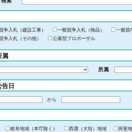
ド検索
検
索
す
る
キ
競争入札（建設工事）
一般競争入札（物品）
一般競
ー
競争入札（その他）
公募型プロポーザル
ワ
ー
所属
ド
を
所属
入
力
公告日
から
期
間
の
終
わ
岐阜地域（本庁除く）
西濃（大垣）地域
揖斐