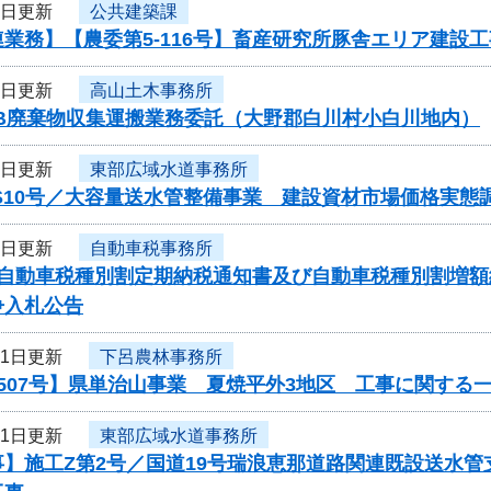
4日更新
公共建築課
業務】【農委第5-116号】畜産研究所豚舎エリア建設
4日更新
高山土木事務所
CB廃棄物収集運搬業務委託（大野郡白川村小白川地内）
1日更新
東部広域水道事務所
S10号／大容量送水管整備事業 建設資材市場価格実態
1日更新
自動車税事務所
度自動車税種別割定期納税通知書及び自動車税種別割増
争入札公告
31日更新
下呂農林事務所
507号】県単治山事業 夏焼平外3地区 工事に関する
31日更新
東部広域水道事務所
】施工Z第2号／国道19号瑞浪恵那道路関連既設送水管