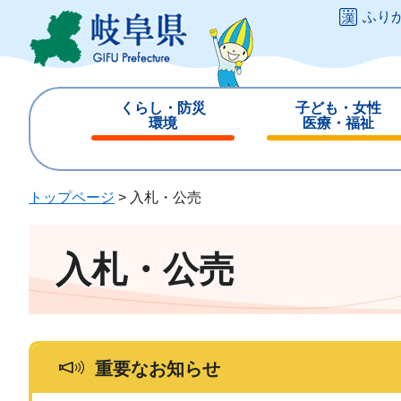
ペ
メ
ふり
ー
ニ
ジ
ュ
の
ー
先
を
くらし・防災
子ども・女性
頭
飛
環境
医療・福祉
で
ば
閉
閉
す
し
じ
じ
。
て
る
る
トップページ
>
入札・公売
本
文
へ
入札・公売
重要なお知らせ