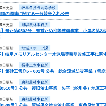
30日更新
岐阜各務野高等学校
組織の調達に関する一般競争入札公告
29日更新
飛騨農林事務所
】飛た第0502号 県営ため池等整備事業 小屋名第2
告
29日更新
地域スポーツ課
事】岐阜メモリアルセンター水泳場等照明改修工事に関
29日更新
揖斐土木事務所
】第砂工雪崩5－001号 公共 総合流域防災事業（雪
29日更新
恵那農林事務所
第0510号】公共 復旧治山事業 矢平（蛇引谷）地区
29日更新
恵那農林事務所
第0509号】公共 流域保全総合治山事業 東桑原地区