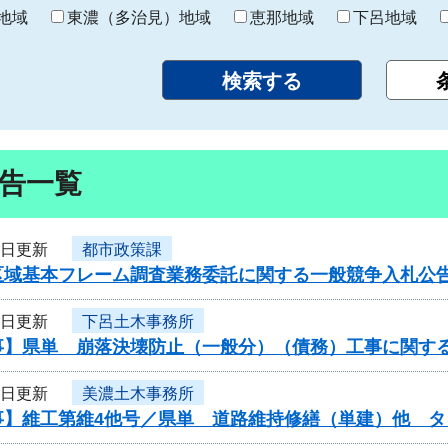
り
地域
東濃（多治見）地域
恵那地域
下呂地域
告一覧
5日更新
都市政策課
区域基本フレーム調査業務委託に関する一般競争入札公
5日更新
下呂土木事務所
事】県単 崩落決壊防止（一般分）（債務）工事に関す
4日更新
美濃土木事務所
事】維工第維4他号／県単 道路維持修繕（単建）他 タ