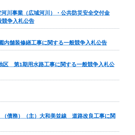
規模特定河川事業（広域河川）・公共防災安全交付金
般競争入札公告
 園内舗装修繕工事に関する一般競争入札公告
部地区 第1期用水路工事に関する一般競争入札公
分）（債務）（主）大和美並線 道路改良工事に関