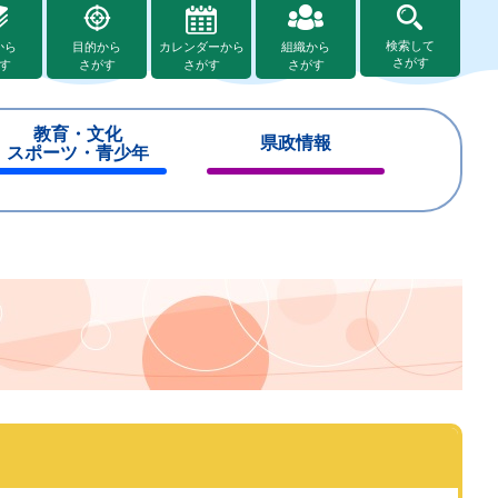
検索して
から
目的から
カレンダーから
組織から
さがす
す
さがす
さがす
さがす
教育・文化
県政情報
スポーツ・青少年
閉
閉
じ
じ
る
る