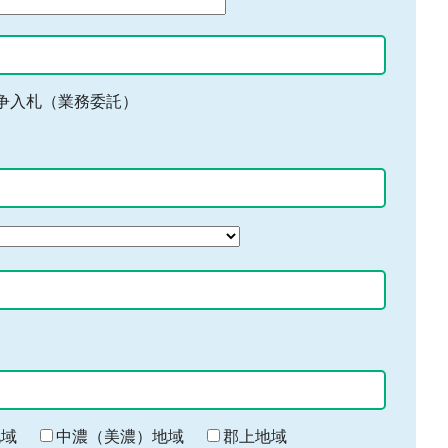
争入札（業務委託）
地域
中濃（美濃）地域
郡上地域