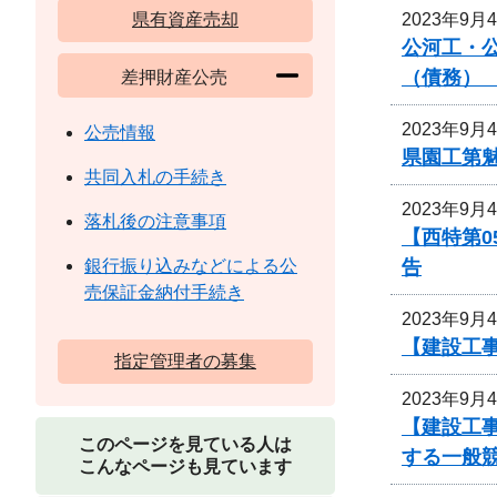
2023年9月
県有資産売却
公河工・公
（債務）
差押財産公売
2023年9月
公売情報
県園工第魅
共同入札の手続き
2023年9月
落札後の注意事項
【西特第
告
銀行振り込みなどによる公
売保証金納付手続き
2023年9月
【建設工
指定管理者の募集
2023年9月
【建設工事
このページを見ている人は
する一般
こんなページも見ています