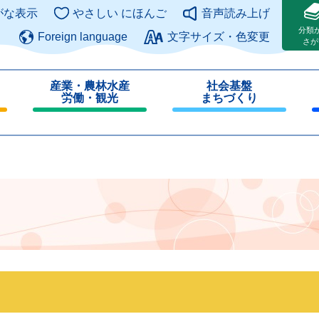
このページの本文へ
がな表示
やさしい にほんご
音声読み上げ
分類
Foreign language
文字サイズ・色変更
さが
産業・農林水産
社会基盤
労働・観光
まちづくり
閉
閉
じ
じ
る
る