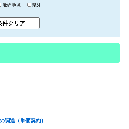
飛騨地域
県外
の調達（単価契約）