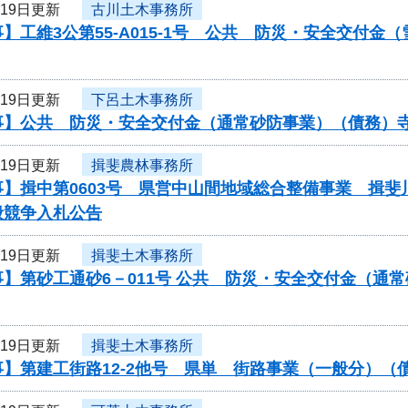
月19日更新
古川土木事務所
】工維3公第55-A015-1号 公共 防災・安全交付
月19日更新
下呂土木事務所
事】公共 防災・安全交付金（通常砂防事業）（債務）
月19日更新
揖斐農林事務所
】揖中第0603号 県営中山間地域総合整備事業 揖斐
般競争入札公告
月19日更新
揖斐土木事務所
】第砂工通砂6－011号 公共 防災・安全交付金（通
月19日更新
揖斐土木事務所
事】第建工街路12-2他号 県単 街路事業（一般分）