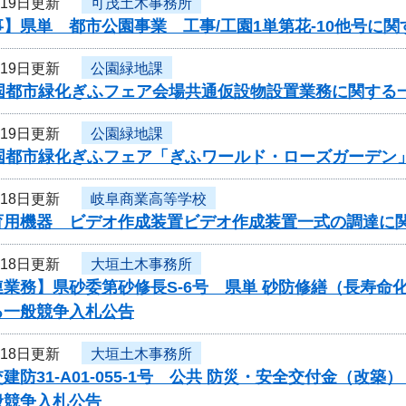
月19日更新
可茂土木事務所
】県単 都市公園事業 工事/工園1単第花-10他号に
月19日更新
公園緑地課
全国都市緑化ぎふフェア会場共通仮設物設置業務に関する
月19日更新
公園緑地課
全国都市緑化ぎふフェア「ぎふワールド・ローズガーデン
月18日更新
岐阜商業高等学校
育用機器 ビデオ作成装置ビデオ作成装置一式の調達に
月18日更新
大垣土木事務所
連業務】県砂委第砂修長S-6号 県単 砂防修繕（長寿
る一般競争入札公告
月18日更新
大垣土木事務所
建防31-A01-055-1号 公共 防災・安全交付金（
般競争入札公告