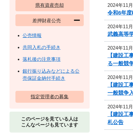
2024年11
県有資産売却
令和6年
差押財産公売
2024年11
武義高等
公売情報
共同入札の手続き
2024年11
【建設工事
落札後の注意事項
る一般競
銀行振り込みなどによる公
2024年11
売保証金納付手続き
【建設工事
一般競争
指定管理者の募集
2024年11
【建設工事
このページを見ている人は
札公告
こんなページも見ています