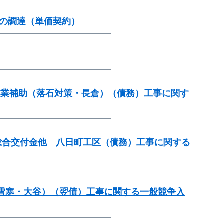
の調達（単価契約）
道路事業補助（落石対策・長倉）（債務）工事に関す
整備総合交付金他 八日町工区（債務）工事に関する
金（雪寒・大谷）（翌債）工事に関する一般競争入