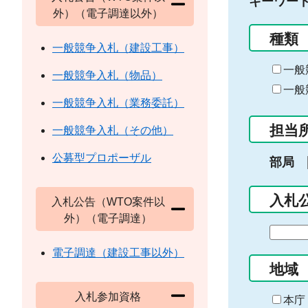
キーワー
外）（電子調達以外）
種類
一般競争入札（建設工事）
一般
一般競争入札（物品）
一般
一般競争入札（業務委託）
担当
一般競争入札（その他）
公募型プロポーザル
部局
入札
入札公告（WTO案件以
外）（電子調達）
期
間
電子調達（建設工事以外）
の
地域
始
入札参加資格
ま
本庁