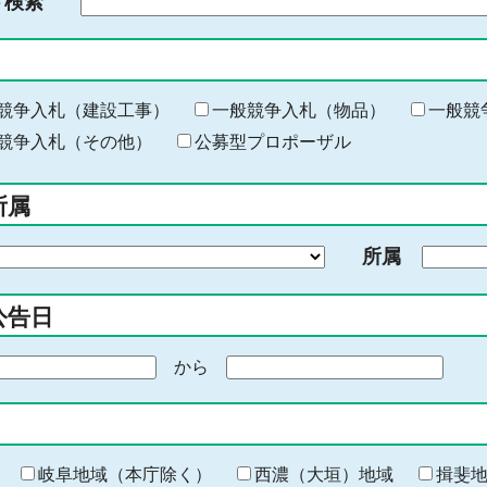
ド検索
検
索
す
る
キ
競争入札（建設工事）
一般競争入札（物品）
一般競
ー
競争入札（その他）
公募型プロポーザル
ワ
ー
所属
ド
を
所属
入
力
公告日
から
期
間
の
終
わ
岐阜地域（本庁除く）
西濃（大垣）地域
揖斐