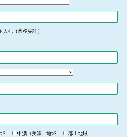
争入札（業務委託）
地域
中濃（美濃）地域
郡上地域