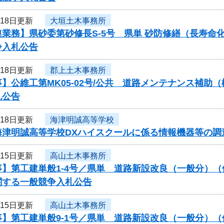
月18日更新
大垣土木事務所
連業務】県砂委第砂修長S-5号 県単 砂防修繕（長寿
争入札公告
月18日更新
郡上土木事務所
】公維工第MK05-02号/公共 道路メンテナンス補助
札公告
月18日更新
海津明誠高等学校
海津明誠高等学校DXハイスクールに係る情報機器等の調
月15日更新
高山土木事務所
】第工建単般1-4号／県単 道路新設改良（一般分）（
関する一般競争入札公告
月15日更新
高山土木事務所
】第工建単般9-1号／県単 道路新設改良（一般分）（