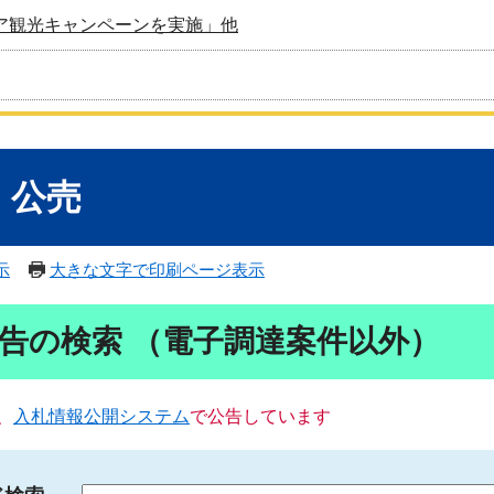
ア観光キャンペーンを実施」他
・公売
示
大きな文字で印刷ページ表示
告の検索 （電子調達案件以外）
、
入札情報公開システム
で公告しています