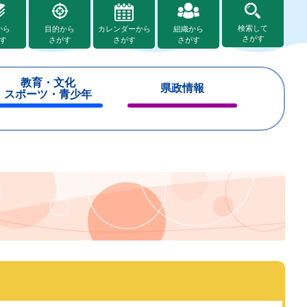
検索して
から
目的から
カレンダーから
組織から
さがす
す
さがす
さがす
さがす
教育・文化
県政情報
スポーツ・青少年
閉
閉
じ
じ
る
る