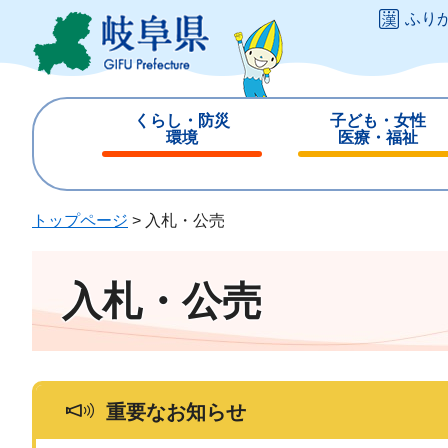
ペ
メ
ふり
ー
ニ
ジ
ュ
の
ー
先
を
くらし・防災
子ども・女性
頭
飛
環境
医療・福祉
で
ば
閉
閉
す
し
じ
じ
。
て
る
る
トップページ
>
入札・公売
本
文
へ
入札・公売
重要なお知らせ