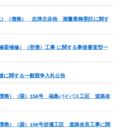
命化）（債務） 志津北谷他 測量業務委託に関す
（橋梁補修）（翌債）工事 に関する事後審査型一
達に関する一般競争入札公告
債務）（国）156号 福島バイパス工区 道路改
債務）（国）156号岩瀬工区 道路改良工事に関