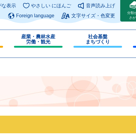
このページの本文へ
がな表示
やさしい にほんご
音声読み上げ
分類
Foreign language
文字サイズ・色変更
さが
産業・農林水産
社会基盤
労働・観光
まちづくり
閉
閉
じ
じ
る
る