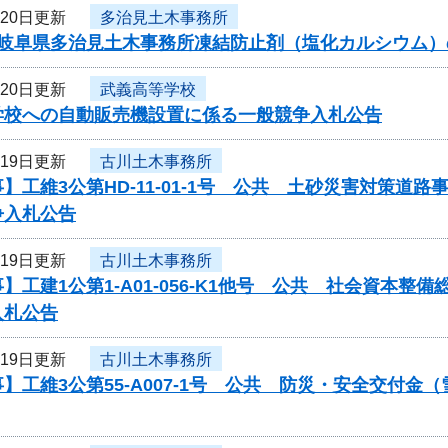
月20日更新
多治見土木事務所
度岐阜県多治見土木事務所凍結防止剤（塩化カルシウム）
月20日更新
武義高等学校
学校への自動販売機設置に係る一般競争入札公告
月19日更新
古川土木事務所
】工維3公第HD-11-01-1号 公共 土砂災害対策
争入札公告
月19日更新
古川土木事務所
】工建1公第1-A01-056-K1他号 公共 社会資本
入札公告
月19日更新
古川土木事務所
】工維3公第55-A007-1号 公共 防災・安全交付