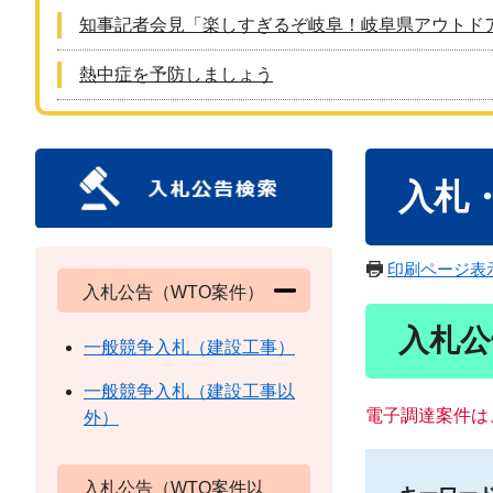
知事記者会見「楽しすぎるぞ岐阜！岐阜県アウトド
熱中症を予防しましょう
本
入札
文
印刷ページ表
入札公告（WTO案件）
入札公
一般競争入札（建設工事）
一般競争入札（建設工事以
電子調達案件は
外）
入札公告（WTO案件以