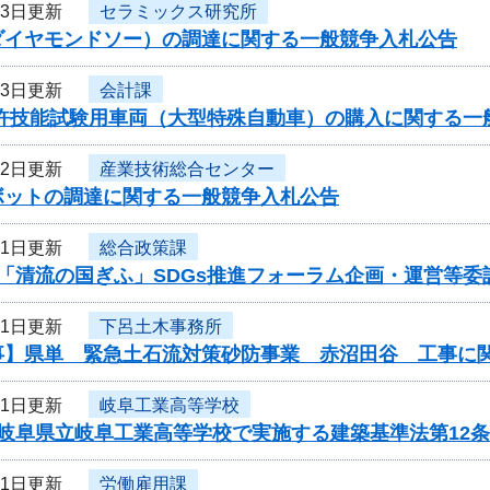
13日更新
セラミックス研究所
ダイヤモンドソー）の調達に関する一般競争入札公告
13日更新
会計課
免許技能試験用車両（大型特殊自動車）の購入に関する一
12日更新
産業技術総合センター
ボットの調達に関する一般競争入札公告
11日更新
総合政策課
度「清流の国ぎふ」SDGs推進フォーラム企画・運営等
11日更新
下呂土木事務所
事】県単 緊急土石流対策砂防事業 赤沼田谷 工事に
11日更新
岐阜工業高等学校
度岐阜県立岐阜工業高等学校で実施する建築基準法第12
11日更新
労働雇用課