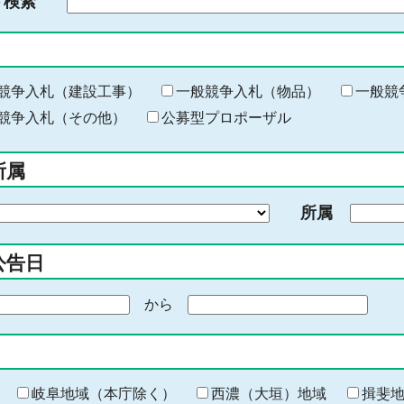
ド検索
検
索
す
る
キ
競争入札（建設工事）
一般競争入札（物品）
一般競
ー
競争入札（その他）
公募型プロポーザル
ワ
ー
所属
ド
を
所属
入
力
公告日
から
期
間
の
終
わ
岐阜地域（本庁除く）
西濃（大垣）地域
揖斐