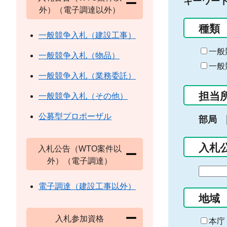
キーワー
外）（電子調達以外）
種類
一般競争入札（建設工事）
一般
一般競争入札（物品）
一般
一般競争入札（業務委託）
担当
一般競争入札（その他）
公募型プロポーザル
部局
入札
入札公告（WTO案件以
外）（電子調達）
期
間
電子調達（建設工事以外）
の
地域
始
入札参加資格
ま
本庁