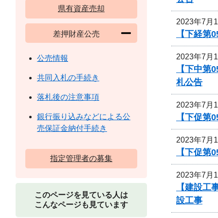
県有資産売却
2023年7月
【下経第0
差押財産公売
2023年7月
公売情報
【下中第0
共同入札の手続き
札公告
落札後の注意事項
2023年7月
【下促第0
銀行振り込みなどによる公
売保証金納付手続き
2023年7月
【下促第0
指定管理者の募集
2023年7月
【建設工
このページを見ている人は
設工事
こんなページも見ています