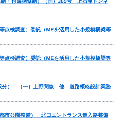
ル修繕・付属物修繕）（国）365号 上石津トンネ
等点検調査）委託（MEを活用した小規模橋梁等
等点検調査）委託（MEを活用した小規模橋梁等
一般分） （一）上野関線 他 道路概略設計業務
（都市公園整備） 北口エントランス進入路整備