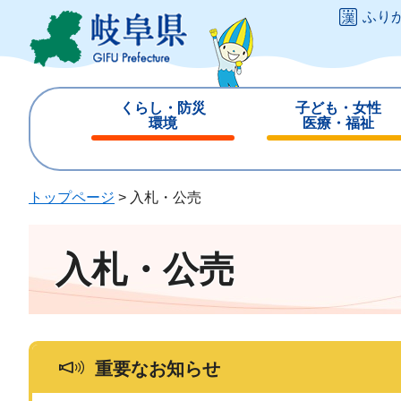
ペ
メ
ふり
ー
ニ
ジ
ュ
の
ー
先
を
くらし・防災
子ども・女性
頭
飛
環境
医療・福祉
で
ば
閉
閉
す
し
じ
じ
。
て
る
る
トップページ
>
入札・公売
本
文
へ
入札・公売
重要なお知らせ