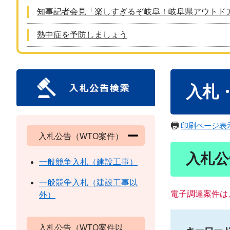
知事記者会見「楽しすぎるぞ岐阜！岐阜県アウトド
熱中症を予防しましょう
本
入札
文
印刷ページ表
入札公告（WTO案件）
入札公
一般競争入札（建設工事）
一般競争入札（建設工事以
電子調達案件は
外）
入札公告（WTO案件以