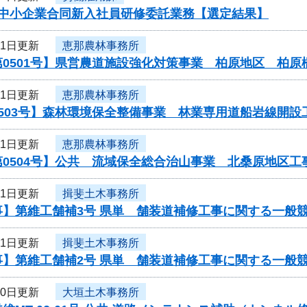
度中小企業合同新入社員研修委託業務【選定結果】
11日更新
恵那農林事務所
第0501号】県営農道施設強化対策事業 柏原地区 柏
11日更新
恵那農林事務所
0503号】森林環境保全整備事業 林業専用道船岩線開
11日更新
恵那農林事務所
第0504号】公共 流域保全総合治山事業 北桑原地区
11日更新
揖斐土木事務所
事】第維工舗補3号 県単 舗装道補修工事に関する一般
11日更新
揖斐土木事務所
事】第維工舗補2号 県単 舗装道補修工事に関する一般
10日更新
大垣土木事務所