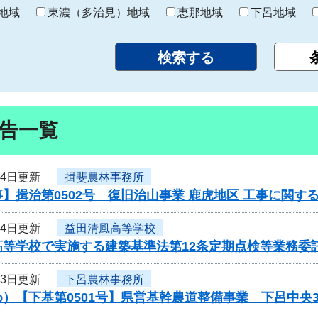
り
地域
東濃（多治見）地域
恵那地域
下呂地域
告一覧
14日更新
揖斐農林事務所
】揖治第0502号 復旧治山事業 鹿虎地区 工事に関す
14日更新
益田清風高等学校
高等学校で実施する建築基準法第12条定期点検等業務委
13日更新
下呂農林事務所
）【下基第0501号】県営基幹農道整備事業 下呂中央