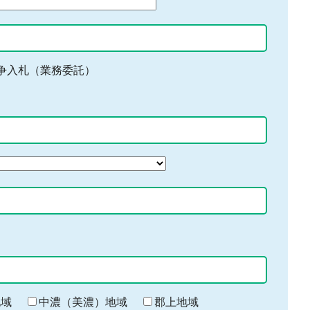
争入札（業務委託）
地域
中濃（美濃）地域
郡上地域