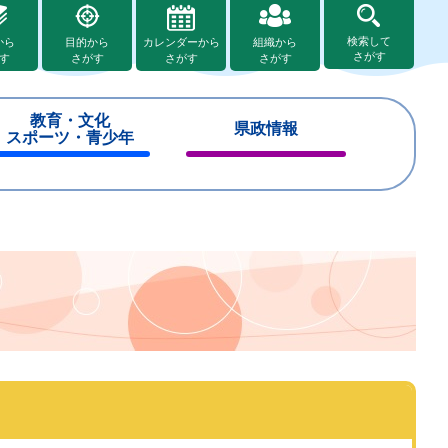
検索して
から
目的から
カレンダーから
組織から
さがす
す
さがす
さがす
さがす
教育・文化
県政情報
スポーツ・青少年
閉
閉
じ
じ
る
る