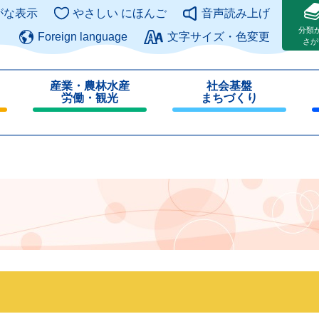
このページの本文へ
がな表示
やさしい にほんご
音声読み上げ
分類
Foreign language
文字サイズ・色変更
さが
産業・農林水産
社会基盤
労働・観光
まちづくり
閉
閉
じ
じ
る
る