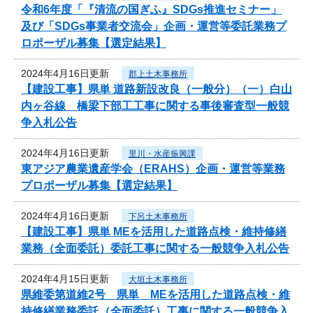
令和6年度「『清流の国ぎふ』SDGs推進セミナー」
及び「SDGs事業者交流会」企画・運営等委託業務プ
ロポーザル募集【選定結果】
2024年4月16日更新
郡上土木事務所
【建設工事】県単 道路新設改良（一般分）（一）白山
内ヶ谷線 橋梁下部工工事に関する事後審査型一般競
争入札公告
2024年4月16日更新
里川・水産振興課
東アジア農業遺産学会（ERAHS）企画・運営等業務
プロポーザル募集【選定結果】
2024年4月16日更新
下呂土木事務所
【建設工事】県単 MEを活用した道路点検・維持修繕
業務（全面委託）委託工事に関する一般競争入札公告
2024年4月15日更新
大垣土木事務所
県維委第道維2号 県単 MEを活用した道路点検・維
持修繕業務委託（全面委託）工事に関する一般競争入