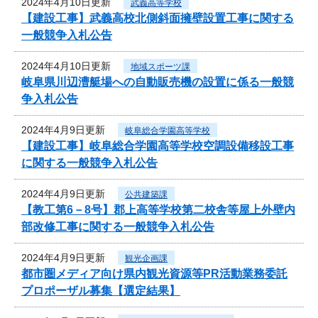
2024年4月10日更新
武義高等学校
【建設工事】武義高校北側斜面擁壁設置工事に関する
一般競争入札公告
2024年4月10日更新
地域スポーツ課
岐阜県川辺漕艇場への自動販売機の設置に係る一般競
争入札公告
2024年4月9日更新
岐阜総合学園高等学校
【建設工事】岐阜総合学園高等学校空調設備移設工事
に関する一般競争入札公告
2024年4月9日更新
公共建築課
【教工第6－8号】郡上高等学校第二校舎等屋上外壁内
部改修工事に関する一般競争入札公告
2024年4月9日更新
観光企画課
都市圏メディア向け県内観光資源等PR活動業務委託
プロポーザル募集【選定結果】