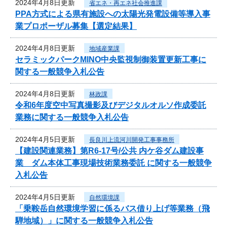
2024年4月8日更新
省エネ・再エネ社会推進課
PPA方式による県有施設への太陽光発電設備等導入事
業プロポーザル募集【選定結果】
2024年4月8日更新
地域産業課
セラミックパークMINO中央監視制御装置更新工事に
関する一般競争入札公告
2024年4月8日更新
林政課
令和6年度空中写真撮影及びデジタルオルソ作成委託
業務に関する一般競争入札公告
2024年4月5日更新
長良川上流河川開発工事事務所
【建設関連業務】第R6-17号/公共 内ケ谷ダム建設事
業 ダム本体工事現場技術業務委託 に関する一般競争
入札公告
2024年4月5日更新
自然環境課
「乗鞍岳自然環境学習に係るバス借り上げ等業務（飛
騨地域）」に関する一般競争入札公告