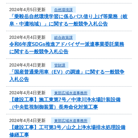
2024年4月5日更新
自然環境課
「乗鞍岳自然環境学習に係るバス借り上げ等業務（岐
阜・中濃地域）」に関する一般競争入札公告
2024年4月4日更新
総合政策課
令和6年度SDGs推進アドバイザー派遣事業委託業務
に関する一般競争入札公告
2024年4月4日更新
管財課
「国産普通乗用車（EV）の調達」に関する一般競争
入札公告
2024年4月4日更新
東部広域水道事務所
【建設工事】施工東第7号／中津川浄水場計装設備
（中央監視制御装置）長寿命化対策工事
2024年4月4日更新
東部広域水道事務所
【建設工事】工可第3号／山之上浄水場排水処理設備
修繕工事