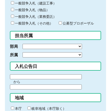
キ
一般競争入札（建設工事）
ー
一般競争入札（物品）
ワ
一般競争入札（業務委託）
ー
ド
一般競争入札（その他）
公募型プロポーザル
を
入
担当所属
力
部局
所属
入札公告日
期
から
間
期
の
間
始
地域
の
ま
終
り
わ
本庁
岐阜地域（本庁除く）