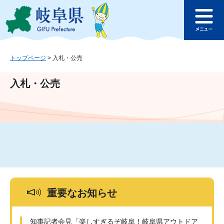
ペ
メ
このページの本文へ
ー
ニ
メ
ジ
ュ
ニ
の
ー
ュ
先
を
ー
頭
飛
トップページ
>
入札・公売
で
ば
す
し
入札・公売
。
て
本
文
へ
重要なお知らせ
知事記者会見「楽しすぎるぞ岐阜！岐阜県アウトドア