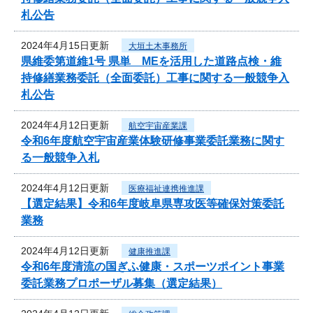
札公告
2024年4月15日更新
大垣土木事務所
県維委第道維1号 県単 MEを活用した道路点検・維
持修繕業務委託（全面委託）工事に関する一般競争入
札公告
2024年4月12日更新
航空宇宙産業課
令和6年度航空宇宙産業体験研修事業委託業務に関す
る一般競争入札
2024年4月12日更新
医療福祉連携推進課
【選定結果】令和6年度岐阜県専攻医等確保対策委託
業務
2024年4月12日更新
健康推進課
令和6年度清流の国ぎふ健康・スポーツポイント事業
委託業務プロポーザル募集（選定結果）