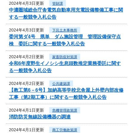
2024年4月3日更新
管財課
中濃圏域総合庁舎電気自動車用充電設備整備工事に関
する一般競争入札公告
2024年4月3日更新
下呂土木事務所
委河第ダ4号 県単 ダム施設管理 管理設備保守点
検 委託に関する一般競争入札公告
2024年4月2日更新
家畜防疫対策課
令和6年度野生イノシシ生息頭数推定業務委託に関す
る一般競争入札公告
2024年4月2日更新
公共建築課
【教工第6－6号】加納高等学校北舎屋上外壁内部改修
工事（第2期工事）に関する一般競争入札公告
2024年4月1日更新
危機管理政策課
消防防災無線設備機器の調達
2024年4月1日更新
商工労働政策課