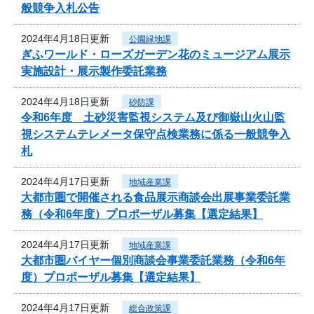
般競争入札公告
2024年4月18日更新
公園緑地課
ぎふワールド・ローズガーデン花のミュージアム展示
実施設計・展示製作委託業務
2024年4月18日更新
砂防課
令和6年度 土砂災害監視システム及び御嶽山火山監
視システムテレメータ保守点検業務に係る一般競争入
札
2024年4月17日更新
地域産業課
大都市圏で開催される食品展示商談会出展事業委託業
務（令和6年度）プロポーザル募集【選定結果】
2024年4月17日更新
地域産業課
大都市圏バイヤー個別商談会事業委託業務（令和6年
度）プロポーザル募集【選定結果】
2024年4月17日更新
総合政策課