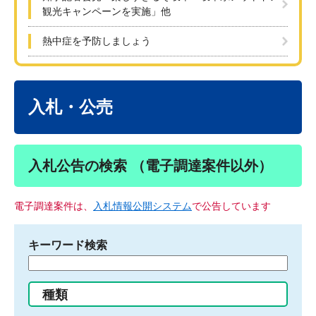
観光キャンペーンを実施」他
熱中症を予防しましょう
本
文
入札・公売
入札公告の検索 （電子調達案件以外）
電子調達案件は、
入札情報公開システム
で公告しています
キーワード検索
検
索
す
種類
る