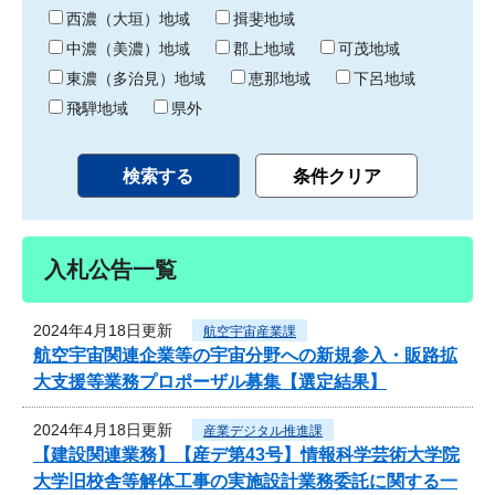
り
西濃（大垣）地域
揖斐地域
中濃（美濃）地域
郡上地域
可茂地域
東濃（多治見）地域
恵那地域
下呂地域
飛騨地域
県外
入札公告一覧
2024年4月18日更新
航空宇宙産業課
航空宇宙関連企業等の宇宙分野への新規参入・販路拡
大支援等業務プロポーザル募集【選定結果】
2024年4月18日更新
産業デジタル推進課
【建設関連業務】【産デ第43号】情報科学芸術大学院
大学旧校舎等解体工事の実施設計業務委託に関する一