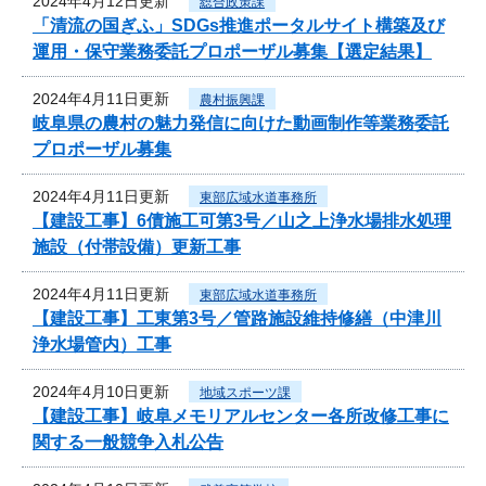
2024年4月12日更新
総合政策課
「清流の国ぎふ」SDGs推進ポータルサイト構築及び
運用・保守業務委託プロポーザル募集【選定結果】
2024年4月11日更新
農村振興課
岐阜県の農村の魅力発信に向けた動画制作等業務委託
プロポーザル募集
2024年4月11日更新
東部広域水道事務所
【建設工事】6債施工可第3号／山之上浄水場排水処理
施設（付帯設備）更新工事
2024年4月11日更新
東部広域水道事務所
【建設工事】工東第3号／管路施設維持修繕（中津川
浄水場管内）工事
2024年4月10日更新
地域スポーツ課
【建設工事】岐阜メモリアルセンター各所改修工事に
関する一般競争入札公告