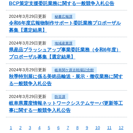
BCP策定支援委託業務に関する一般競争入札公告
2024年3月29日更新
秘書広報課
令和6年度広報物制作サポート委託業務プロポーザル
募集【選定結果】
2024年3月29日更新
地域産業課
県産品ブラッシュアップ事業委託業務（令和6年度）
プロポーザル募集【選定結果】
2024年3月29日更新
岐阜関ケ原古戦場記念館
秋季特別展に係る美術品輸送・展示・撤収業務に関す
る一般競争入札公告
2024年3月29日更新
防災課
岐阜県震度情報ネットワークシステムサーバ更新等工
事に関する一般競争入札公告
1
2
3
4
5
6
7
8
9
10
11
12