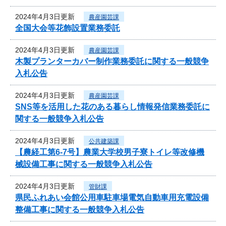
2024年4月3日更新
農産園芸課
全国大会等花飾設置業務委託
2024年4月3日更新
農産園芸課
木製プランターカバー制作業務委託に関する一般競争
入札公告
2024年4月3日更新
農産園芸課
SNS等を活用した花のある暮らし情報発信業務委託に
関する一般競争入札公告
2024年4月3日更新
公共建築課
【農経工第6-7号】農業大学校男子寮トイレ等改修機
械設備工事に関する一般競争入札公告
2024年4月3日更新
管財課
県民ふれあい会館公用車駐車場電気自動車用充電設備
整備工事に関する一般競争入札公告