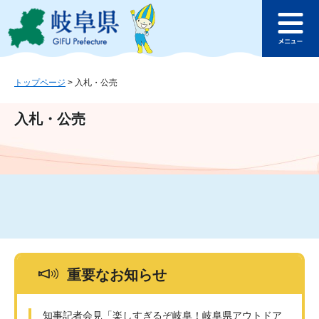
ペ
メ
このページの本文へ
ー
ニ
メ
ジ
ュ
ニ
の
ー
ュ
先
を
ー
頭
飛
トップページ
>
入札・公売
で
ば
す
し
入札・公売
。
て
本
文
へ
重要なお知らせ
知事記者会見「楽しすぎるぞ岐阜！岐阜県アウトドア