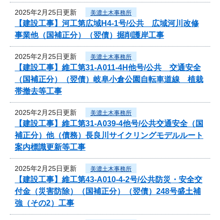
2025年2月25日更新
美濃土木事務所
【建設工事】河工第広域H4-1号/公共 広域河川改修
事業他（国補正分）（翌債）掘削護岸工事
2025年2月25日更新
美濃土木事務所
【建設工事】維工第31-A011-4H他号/公共 交通安全
（国補正分）（翌債）岐阜小倉公園自転車道線 植栽
帯撤去等工事
2025年2月25日更新
美濃土木事務所
【建設工事】維工第31-A039-4他号/公共交通安全（国
補正分）他（債務）長良川サイクリングモデルルート
案内標識更新等工事
2025年2月25日更新
美濃土木事務所
【建設工事】維工第43-A010-4-2号/公共防災・安全交
付金（災害防除）（国補正分）（翌債）248号盛土補
強（その2）工事