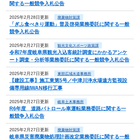
関する一般競争入札公告
2025年2月28日更新
廃棄物対策課
「ぎふ食べきり運動」普及啓発業務委託に関する一般
競争入札公告
2025年2月27日更新
観光文化スポーツ政策課
令和7年度岐阜県観光入込客統計調査にかかるアンケ
ート調査・分析等業務委託に関する一般競争入札公告
2025年2月27日更新
東部広域水道事務所
【建設工事】施工東第5号／中津川浄水場遠方監視設
備専用線IWAN移行工事
2025年2月27日更新
岐阜土木事務所
R6年度 道路パトロール車運転業務委託に関する一
般競争入札公告
2025年2月27日更新
廃棄物対策課
岐阜県災害廃棄物処理計画改定業務委託に関する一般