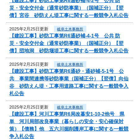
【建設工事】砂防工事第R6通砂補-4-2号 公共 防
災・安全交付金（通常砂防事業）（国補正分）【翌
債】宮谷 砂防えん堤工事に関する一般競争入札公告
2025年2月25日更新
岐阜土木事務所
【建設工事】砂防工事第R6通砂補-4-1号 公共 防
災・安全交付金（通常砂防事業）（国補正分）【翌
債】団地洞 砂防堰堤工事に関する一般競争入札公告
2025年2月25日更新
岐阜土木事務所
【建設工事】砂防工事第R6通砂・通砂補-5-1号 公
共 事業間連携等砂防事業（国補正分）【翌債】向仙
谷 砂防えん堤・工事用道路工事に関する一般競争入
札公告
2025年2月25日更新
岐阜土木事務所
【建設工事】河川工事第R6局改暮安1-10-2他号 県
単 河川局部改良事業（暮らしの安全・安心確保対
策）【債務】他 五六川掘削護岸工事に関する一般競
争入札公告