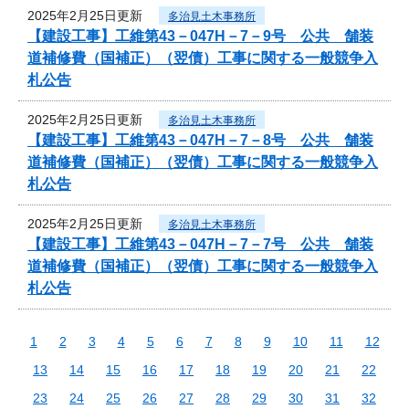
2025年2月25日更新
多治見土木事務所
【建設工事】工維第43－047H－7－9号 公共 舗装
道補修費（国補正）（翌債）工事に関する一般競争入
札公告
2025年2月25日更新
多治見土木事務所
【建設工事】工維第43－047H－7－8号 公共 舗装
道補修費（国補正）（翌債）工事に関する一般競争入
札公告
2025年2月25日更新
多治見土木事務所
【建設工事】工維第43－047H－7－7号 公共 舗装
道補修費（国補正）（翌債）工事に関する一般競争入
札公告
1
2
3
4
5
6
7
8
9
10
11
12
13
14
15
16
17
18
19
20
21
22
23
24
25
26
27
28
29
30
31
32