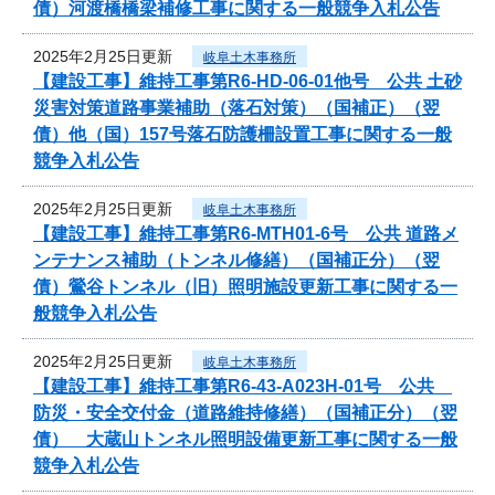
債）河渡橋橋梁補修工事に関する一般競争入札公告
2025年2月25日更新
岐阜土木事務所
【建設工事】維持工事第R6-HD-06-01他号 公共 土砂
災害対策道路事業補助（落石対策）（国補正）（翌
債）他（国）157号落石防護柵設置工事に関する一般
競争入札公告
2025年2月25日更新
岐阜土木事務所
【建設工事】維持工事第R6-MTH01-6号 公共 道路メ
ンテナンス補助（トンネル修繕）（国補正分）（翌
債）鶯谷トンネル（旧）照明施設更新工事に関する一
般競争入札公告
2025年2月25日更新
岐阜土木事務所
【建設工事】維持工事第R6-43-A023H-01号 公共
防災・安全交付金（道路維持修繕）（国補正分）（翌
債） 大蔵山トンネル照明設備更新工事に関する一般
競争入札公告