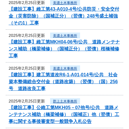
2025年2月25日更新
美濃土木事務所
【建設工事】維工第43-A010-4号/公共防災・安全交付
金（災害防除）（国補正分）（翌債）248号盛土補強
（その1）工事
2025年2月25日更新
美濃土木事務所
【建設工事】維工第MKH04-06号/公共 道路メンテナ
ンス補助（橋梁補修）（国補正分）（翌債）桜橋補修
工事
2025年2月25日更新
美濃土木事務所
【建設工事】建工第道改R6-1-A01-014号/公共 社会
資本整備総合交付金（道路改築）（翌債）（国）256
号 道路改良工事
2025年2月25日更新
郡上土木事務所
【建設工事】公維工第MKH05－07他号/公共 道路メ
ンテナンス補助（橋梁補修）（国補正）他（翌債）工
事に関する事後審査型一般競争入札公告