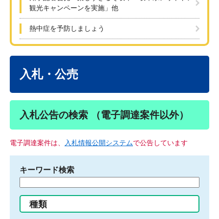
観光キャンペーンを実施」他
熱中症を予防しましょう
本
文
入札・公売
入札公告の検索 （電子調達案件以外）
電子調達案件は、
入札情報公開システム
で公告しています
キーワード検索
検
索
す
種類
る