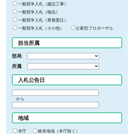
キ
一般競争入札（建設工事）
ー
一般競争入札（物品）
ワ
一般競争入札（業務委託）
ー
ド
一般競争入札（その他）
公募型プロポーザル
を
入
担当所属
力
部局
所属
入札公告日
期
から
間
期
の
間
始
地域
の
ま
終
り
わ
本庁
岐阜地域（本庁除く）