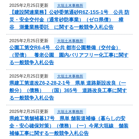
2025年2月25日更新
大垣土木事務所
【建設関連業務】公砂委第通砂R6Z-15S-1号 公共 防
災・安全交付金（通常砂防事業）（ゼロ県債） 樟
谷 測量業務委託 に関する一般競争入札公告
2025年2月25日更新
大垣土木事務所
公園工第交R6-4号 公共 都市公園整備（交付金）
（翌債） 養老公園 園内バリアフリー化工事に関す
る一般競争入札公告
2025年2月25日更新
大垣土木事務所
県建工第道改Z6-2-28-2-1号 県単 道路新設改良（一
般分）（債務） （国）365号 道路改良工事に関す
る一般競争入札公告
2025年2月25日更新
大垣土木事務所
県維工第舗補暮17号 県単 舗装道補修（暮らしの安
全・安心確保対策）（債務）（一）今尾大垣線 舗装
補修工事に関する一般競争入札公告