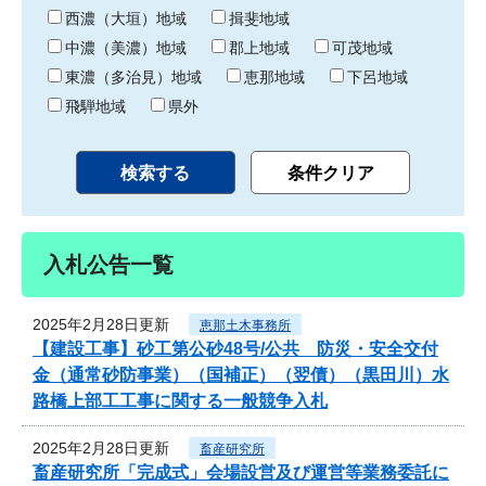
り
西濃（大垣）地域
揖斐地域
中濃（美濃）地域
郡上地域
可茂地域
東濃（多治見）地域
恵那地域
下呂地域
飛騨地域
県外
入札公告一覧
2025年2月28日更新
恵那土木事務所
【建設工事】砂工第公砂48号/公共 防災・安全交付
金（通常砂防事業）（国補正）（翌債）（黒田川）水
路橋上部工工事に関する一般競争入札
2025年2月28日更新
畜産研究所
畜産研究所「完成式」会場設営及び運営等業務委託に