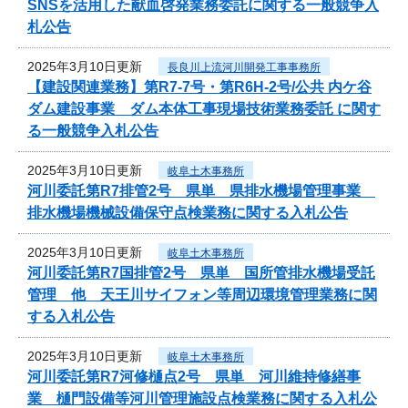
SNSを活用した献血啓発業務委託に関する一般競争入
札公告
2025年3月10日更新
長良川上流河川開発工事事務所
【建設関連業務】第R7-7号・第R6H-2号/公共 内ケ谷
ダム建設事業 ダム本体工事現場技術業務委託 に関す
る一般競争入札公告
2025年3月10日更新
岐阜土木事務所
河川委託第R7排管2号 県単 県排水機場管理事業
排水機場機械設備保守点検業務に関する入札公告
2025年3月10日更新
岐阜土木事務所
河川委託第R7国排管2号 県単 国所管排水機場受託
管理 他 天王川サイフォン等周辺環境管理業務に関
する入札公告
2025年3月10日更新
岐阜土木事務所
河川委託第R7河修樋点2号 県単 河川維持修繕事
業 樋門設備等河川管理施設点検業務に関する入札公