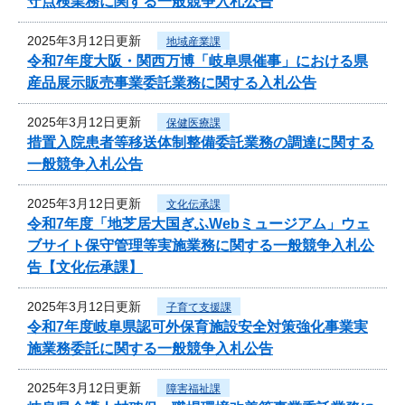
守点検業務に関する一般競争入札公告
2025年3月12日更新
地域産業課
令和7年度大阪・関西万博「岐阜県催事」における県
産品展示販売事業委託業務に関する入札公告
2025年3月12日更新
保健医療課
措置入院患者等移送体制整備委託業務の調達に関する
一般競争入札公告
2025年3月12日更新
文化伝承課
令和7年度「地芝居大国ぎふWebミュージアム」ウェ
ブサイト保守管理等実施業務に関する一般競争入札公
告【文化伝承課】
2025年3月12日更新
子育て支援課
令和7年度岐阜県認可外保育施設安全対策強化事業実
施業務委託に関する一般競争入札公告
2025年3月12日更新
障害福祉課