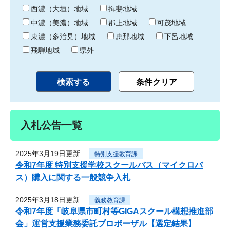
り
西濃（大垣）地域
揖斐地域
中濃（美濃）地域
郡上地域
可茂地域
東濃（多治見）地域
恵那地域
下呂地域
飛騨地域
県外
入札公告一覧
2025年3月19日更新
特別支援教育課
令和7年度 特別支援学校スクールバス（マイクロバ
ス）購入に関する一般競争入札
2025年3月18日更新
義務教育課
令和7年度「岐阜県市町村等GIGAスクール構想推進部
会」運営支援業務委託プロポーザル【選定結果】