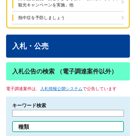
観光キャンペーンを実施」他
熱中症を予防しましょう
本
文
入札・公売
入札公告の検索 （電子調達案件以外）
電子調達案件は、
入札情報公開システム
で公告しています
キーワード検索
検
索
す
種類
る