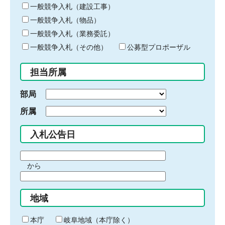
キ
一般競争入札（建設工事）
ー
一般競争入札（物品）
ワ
一般競争入札（業務委託）
ー
ド
一般競争入札（その他）
公募型プロポーザル
を
入
担当所属
力
部局
所属
入札公告日
期
から
間
期
の
間
始
地域
の
ま
終
り
わ
本庁
岐阜地域（本庁除く）