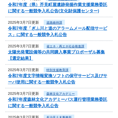
令和7年度（県）芥見町屋遺跡発掘作業支援業務委託
に関する一般競争入札公告(文化財保護センター)
2025年3月7日更新
道路維持課
令和7年度「ぎふ川と道のアラームメール配信サービ
ス」に関する一般競争入札公告
2025年3月7日更新
省エネ・再エネ社会推進課
太陽光発電設備等の共同購入事業プロポーザル募集
【選定結果】
2025年3月7日更新
特別支援教育課
令和7年度文字情報変換ソフトの保守サービス及びサ
ーバ使用に関する一般競争入札公告
2025年3月7日更新
森林文化アカデミー
令和7年度森林文化アカデミーバス運行管理業務委託
に関する一般競争入札公告
2025年3月7日更新
多治見土木事務所