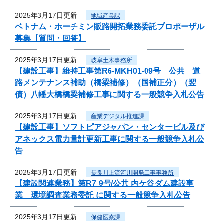
2025年3月17日更新
地域産業課
ベトナム・ホーチミン販路開拓業務委託プロポーザル
募集【質問・回答】
2025年3月17日更新
岐阜土木事務所
【建設工事】維持工事第R6-MKH01-09号 公共 道
路メンテナンス補助（橋梁補修）（国補正分）（翌
債）八幡大橋橋梁補修工事に関する一般競争入札公告
2025年3月17日更新
産業デジタル推進課
【建設工事】ソフトピアジャパン・センタービル及び
アネックス電力量計更新工事に関する一般競争入札公
告
2025年3月17日更新
長良川上流河川開発工事事務所
【建設関連業務】第R7-9号/公共 内ケ谷ダム建設事
業 環境調査業務委託 に関する一般競争入札公告
2025年3月17日更新
保健医療課