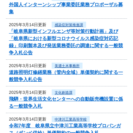
外国人インターンシップ事業委託業務プロポーザル募
集
2025年3月14日更新
感染症対策推進課
「岐阜県新型インフルエンザ等対策行動計画」及び
「岐阜県における新型コロナウイルス感染症対応記
録」印刷製本及び発送業務委託の調達に関する一般競
争入札公告
2025年3月14日更新
美濃土木事務所
道路照明灯修繕業務（管内全域）単価契約に関する一
般競争入札公告
2025年3月14日更新
文化創造課
飛騨・世界生活文化センターへの自動販売機設置に係
る一般競争入札
2025年3月14日更新
中津川工業高等学校
令和7年度 岐阜県立中津川工業高等学校プロパンガ
ス（ボンベ供給）単価契約の一般競争入札