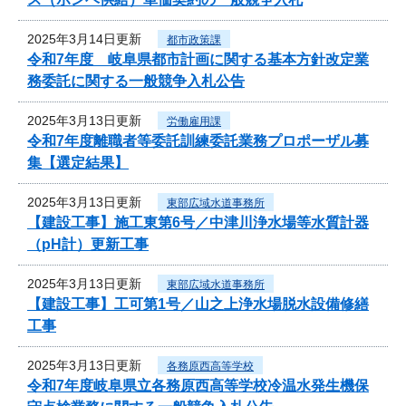
2025年3月14日更新
都市政策課
令和7年度 岐阜県都市計画に関する基本方針改定業
務委託に関する一般競争入札公告
2025年3月13日更新
労働雇用課
令和7年度離職者等委託訓練委託業務プロポーザル募
集【選定結果】
2025年3月13日更新
東部広域水道事務所
【建設工事】施工東第6号／中津川浄水場等水質計器
（pH計）更新工事
2025年3月13日更新
東部広域水道事務所
【建設工事】工可第1号／山之上浄水場脱水設備修繕
工事
2025年3月13日更新
各務原西高等学校
令和7年度岐阜県立各務原西高等学校冷温水発生機保