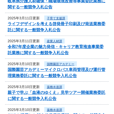
岐阜県介護人材確保・職場環境改善等事業委託業務に
関する一般競争入札公告
2025年3月11日更新
子育て支援課
ライフデザインを考える啓発冊子印刷及び発送業務委
託に関する一般競争入札公告
2025年3月11日更新
産業人材課
令和7年度企業の魅力発信・キャリア教育推進事業委
託業務に関する一般競争入札公告
2025年3月10日更新
国際園芸アカデミー
国際園芸アカデミーマイクロバス車両管理及び運行管
理業務委託に関する一般競争入札公告
2025年3月10日更新
薬務水道課
親子で学ぶ「血液のゆくえ」見学ツアー開催業務委託
に関する一般競争入札公告
2025年3月10日更新
薬務水道課