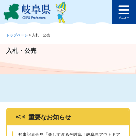
ペ
メ
このページの本文へ
ー
ニ
メ
ジ
ュ
ニ
の
ー
ュ
先
を
ー
頭
飛
トップページ
>
入札・公売
で
ば
す
し
入札・公売
。
て
本
文
へ
重要なお知らせ
知事記者会見「楽しすぎるぞ岐阜！岐阜県アウトドア