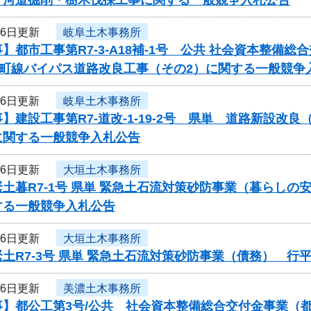
26日更新
岐阜土木事務所
】都市工事第R7-3-A18補-1号 公共 社会資本整
東町線バイパス道路改良工事（その2）に関する一般競争
26日更新
岐阜土木事務所
】建設工事第R7-道改-1-19-2号 県単 道路新設
に関する一般競争入札公告
26日更新
大垣土木事務所
土暮R7-1号 県単 緊急土石流対策砂防事業（暮らし
する一般競争入札公告
26日更新
大垣土木事務所
土R7-3号 県単 緊急土石流対策砂防事業（債務） 
26日更新
美濃土木事務所
事】都公工第3号/公共 社会資本整備総合交付金事業（