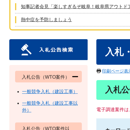
知事記者会見「楽しすぎるぞ岐阜！岐阜県アウトド
熱中症を予防しましょう
本
入札
文
印刷ページ表
入札公告（WTO案件）
入札公
一般競争入札（建設工事）
一般競争入札（建設工事以
電子調達案件は
外）
入札公告（WTO案件以