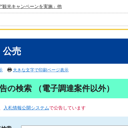
ア観光キャンペーンを実施」他
・公売
示
大きな文字で印刷ページ表示
告の検索 （電子調達案件以外）
、
入札情報公開システム
で公告しています