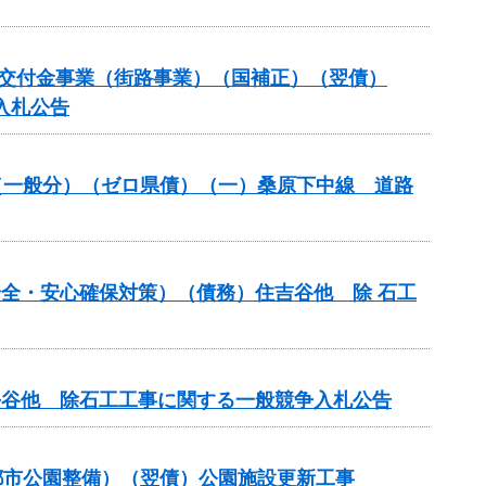
備総合交付金事業（街路事業）（国補正）（翌債）
入札公告
改良（一般分）（ゼロ県債）（一）桑原下中線 道路
の安全・安心確保対策）（債務）住吉谷他 除 石工
行平谷他 除石工工事に関する一般競争入札公告
都市公園整備）（翌債）公園施設更新工事