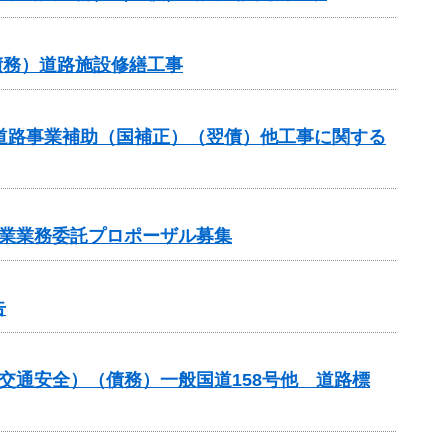
債務）道路施設修繕工事
対策道路事業補助（国補正）（翌債）他工事に関する
事業業務委託プロポーザル募集
告
金（交通安全）（債務）一般国道158号他 道路標