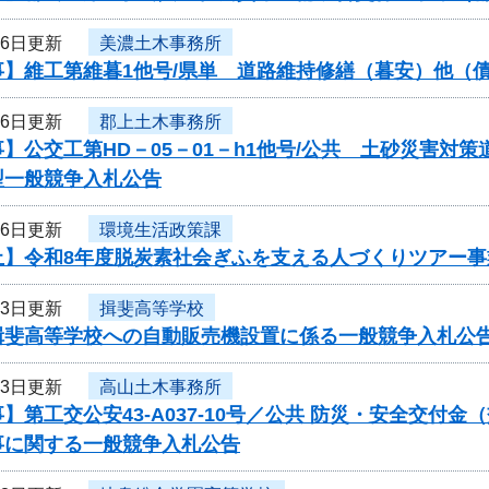
26日更新
美濃土木事務所
事】維工第維暮1他号/県単 道路維持修繕（暮安）他（
26日更新
郡上土木事務所
】公交工第HD－05－01－h1他号/公共 土砂災害
型一般競争入札公告
26日更新
環境生活政策課
止】令和8年度脱炭素社会ぎふを支える人づくりツアー
23日更新
揖斐高等学校
揖斐高等学校への自動販売機設置に係る一般競争入札公
23日更新
高山土木事務所
】第工交公安43-A037-10号／公共 防災・安全交付
事に関する一般競争入札公告