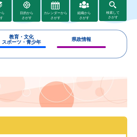
検索して
から
目的から
カレンダーから
組織から
さがす
す
さがす
さがす
さがす
教育・文化
県政情報
スポーツ・青少年
閉
閉
じ
じ
る
る