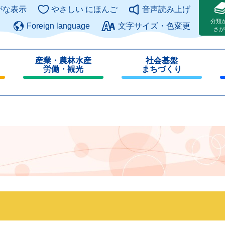
このページの本文へ
がな表示
やさしい にほんご
音声読み上げ
分類
Foreign language
文字サイズ・色変更
さが
産業・農林水産
社会基盤
労働・観光
まちづくり
閉
閉
じ
じ
る
る