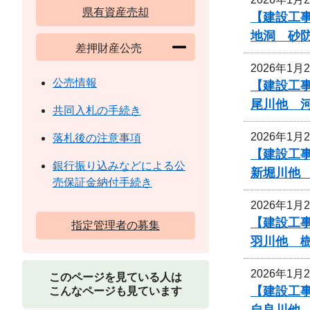
県有資産売却
【建設工事
地洞 砂
差押財産公売
2026年1月
公売情報
【建設工
尾川他 
共同入札の手続き
2026年1月
落札後の注意事項
【建設工
銀行振り込みなどによる公
新堀川他
売保証金納付手続き
2026年1月
【建設工
指定管理者の募集
羽川他 
2026年1月
このページを見ている人は
【建設工
こんなページも見ています
自良川他