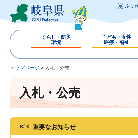
ペ
メ
ふり
ー
ニ
ジ
ュ
の
ー
先
を
くらし・防災
子ども・女性
頭
飛
環境
医療・福祉
で
ば
閉
閉
す
し
じ
じ
。
て
る
る
トップページ
>
入札・公売
本
文
へ
入札・公売
重要なお知らせ