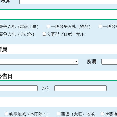
ド検索
検
索
す
る
キ
競争入札（建設工事）
一般競争入札（物品）
一般競
ー
競争入札（その他）
公募型プロポーザル
ワ
ー
所属
ド
を
所属
入
力
公告日
から
期
間
の
終
わ
岐阜地域（本庁除く）
西濃（大垣）地域
揖斐