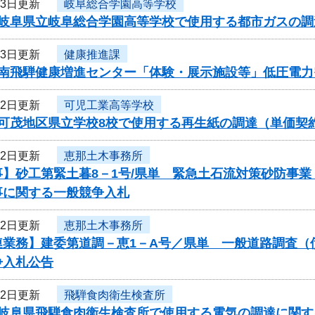
23日更新
岐阜総合学園高等学校
度岐阜県立岐阜総合学園高等学校で使用する都市ガスの
23日更新
健康推進課
度南飛騨健康増進センター「体験・展示施設等」低圧電
22日更新
可児工業高等学校
度可茂地区県立学校8校で使用する再生紙の調達（単価契
22日更新
恵那土木事務所
事】砂工第緊土暮8－1号/県単 緊急土石流対策砂防事
事に関する一般競争入札
22日更新
恵那土木事務所
連業務】建委第道調－恵1－A号／県単 一般道路調査（
争入札公告
22日更新
飛騨食肉衛生検査所
度岐阜県飛騨食肉衛生検査所で使用する電気の調達に関す