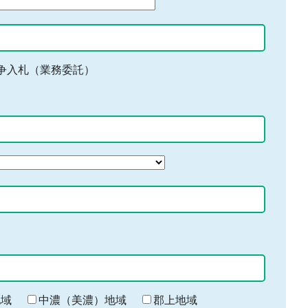
争入札（業務委託）
地域
中濃（美濃）地域
郡上地域