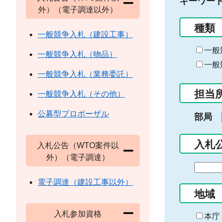
キーワー
外）（電子調達以外）
種類
一般競争入札（建設工事）
一般
一般競争入札（物品）
一般
一般競争入札（業務委託）
担当
一般競争入札（その他）
公募型プロポーザル
部局
入札
入札公告（WTO案件以
外）（電子調達）
期
間
電子調達（建設工事以外）
の
地域
始
入札参加資格
ま
本庁