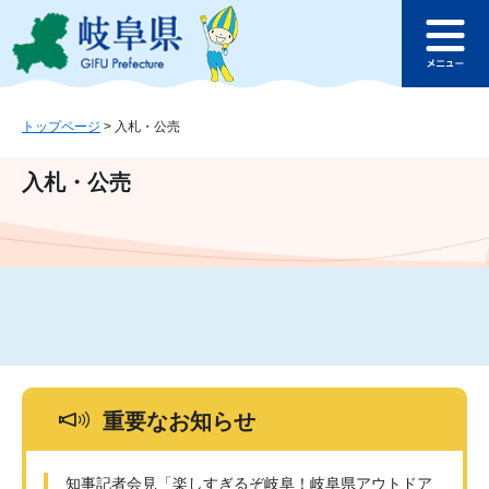
ペ
メ
このページの本文へ
ー
ニ
メ
ジ
ュ
ニ
の
ー
ュ
先
を
ー
頭
飛
トップページ
>
入札・公売
で
ば
す
し
入札・公売
。
て
本
文
へ
重要なお知らせ
知事記者会見「楽しすぎるぞ岐阜！岐阜県アウトドア