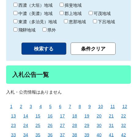
り
西濃（大垣）地域
揖斐地域
中濃（美濃）地域
郡上地域
可茂地域
東濃（多治見）地域
恵那地域
下呂地域
飛騨地域
県外
入札公告一覧
入札・公売情報はありません
1
2
3
4
5
6
7
8
9
10
11
12
13
14
15
16
17
18
19
20
21
22
23
24
25
26
27
28
29
30
31
32
33
34
35
36
37
38
39
40
41
42