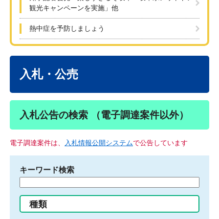
観光キャンペーンを実施」他
熱中症を予防しましょう
本
文
入札・公売
入札公告の検索 （電子調達案件以外）
電子調達案件は、
入札情報公開システム
で公告しています
キーワード検索
検
索
す
種類
る