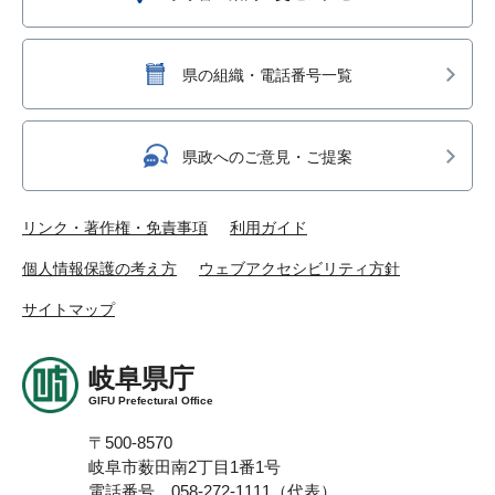
県の組織・電話番号一覧
県政へのご意見・ご提案
リンク・著作権・免責事項
利用ガイド
個人情報保護の考え方
ウェブアクセシビリティ方針
サイトマップ
岐阜県庁
GIFU Prefectural Office
〒500-8570
岐阜市薮田南2丁目1番1号
電話番号 058-272-1111（代表）