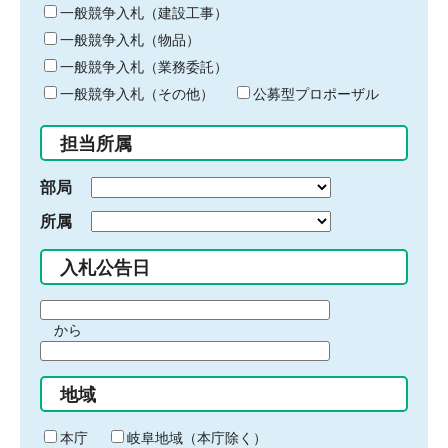
キ
一般競争入札（建設工事）
ー
一般競争入札（物品）
ワ
一般競争入札（業務委託）
ー
ド
一般競争入札（その他）
公募型プロポーザル
を
入
担当所属
力
部局
所属
入札公告日
期
から
間
期
の
間
始
地域
の
ま
終
り
わ
本庁
岐阜地域（本庁除く）