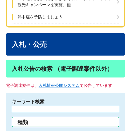
観光キャンペーンを実施」他
熱中症を予防しましょう
本
文
入札・公売
入札公告の検索 （電子調達案件以外）
電子調達案件は、
入札情報公開システム
で公告しています
キーワード検索
検
索
す
種類
る