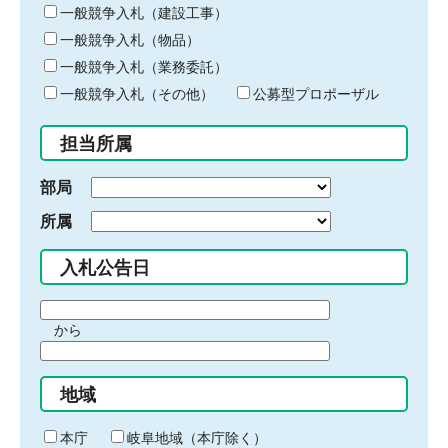
キ
一般競争入札（建設工事）
ー
一般競争入札（物品）
ワ
一般競争入札（業務委託）
ー
ド
一般競争入札（その他）
公募型プロポーザル
を
入
担当所属
力
部局
所属
入札公告日
期
から
間
期
の
間
始
地域
の
ま
終
り
わ
本庁
岐阜地域（本庁除く）