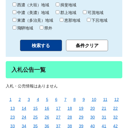
り
西濃（大垣）地域
揖斐地域
中濃（美濃）地域
郡上地域
可茂地域
東濃（多治見）地域
恵那地域
下呂地域
飛騨地域
県外
入札公告一覧
入札・公売情報はありません
1
2
3
4
5
6
7
8
9
10
11
12
13
14
15
16
17
18
19
20
21
22
23
24
25
26
27
28
29
30
31
32
33
34
35
36
37
38
39
40
41
42