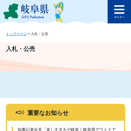
ペ
メ
このページの本文へ
ー
ニ
メ
ジ
ュ
ニ
の
ー
ュ
先
を
ー
頭
飛
トップページ
>
入札・公売
で
ば
す
し
入札・公売
。
て
本
文
へ
重要なお知らせ
知事記者会見「楽しすぎるぞ岐阜！岐阜県アウトドア