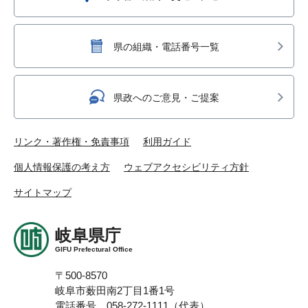
県の組織・電話番号一覧
県政へのご意見・ご提案
リンク・著作権・免責事項
利用ガイド
個人情報保護の考え方
ウェブアクセシビリティ方針
サイトマップ
岐阜県庁
GIFU Prefectural Office
〒500-8570
岐阜市薮田南2丁目1番1号
電話番号 058-272-1111（代表）