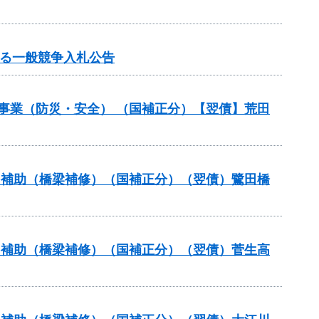
する一般競争入札公告
災事業（防災・安全） （国補正分）【翌債】荒田
ナンス補助（橋梁補修）（国補正分）（翌債）鷺田橋
ナンス補助（橋梁補修）（国補正分）（翌債）菅生高