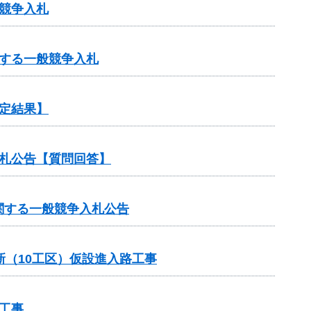
競争入札
する一般競争入札
定結果】
札公告【質問回答】
関する一般競争入札公告
新（10工区）仮設進入路工事
工事