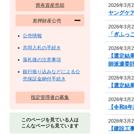
2026年3月
県有資産売却
ヤングケ
差押財産公売
2026年3月
「ぎふっ
公売情報
共同入札の手続き
2026年3月
【選定結
落札後の注意事項
師派遣委
銀行振り込みなどによる公
2026年3月
売保証金納付手続き
【選定結
指定管理者の募集
2026年3月
【令和8
このページを見ている人は
2026年3月
こんなページも見ています
【建設工