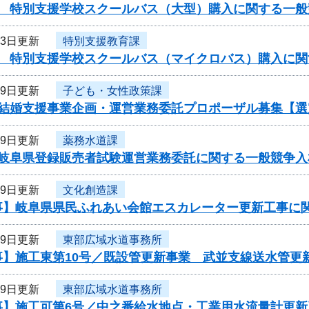
度 特別支援学校スクールバス（大型）購入に関する一般
23日更新
特別支援教育課
度 特別支援学校スクールバス（マイクロバス）購入に関
19日更新
子ども・女性政策課
度結婚支援事業企画・運営業務委託プロポーザル募集【選
19日更新
薬務水道課
度岐阜県登録販売者試験運営業務委託に関する一般競争入
19日更新
文化創造課
事】岐阜県県民ふれあい会館エスカレーター更新工事に
19日更新
東部広域水道事務所
事】施工東第10号／既設管更新事業 武並支線送水管更
19日更新
東部広域水道事務所
事】施工可第6号／中之番給水地点・工業用水流量計更新