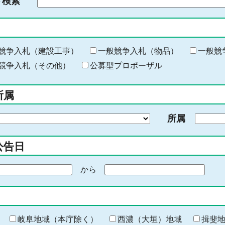
ド検索
検
索
す
る
キ
競争入札（建設工事）
一般競争入札（物品）
一般競
ー
競争入札（その他）
公募型プロポーザル
ワ
ー
所属
ド
を
所属
入
力
公告日
から
期
間
の
終
わ
岐阜地域（本庁除く）
西濃（大垣）地域
揖斐