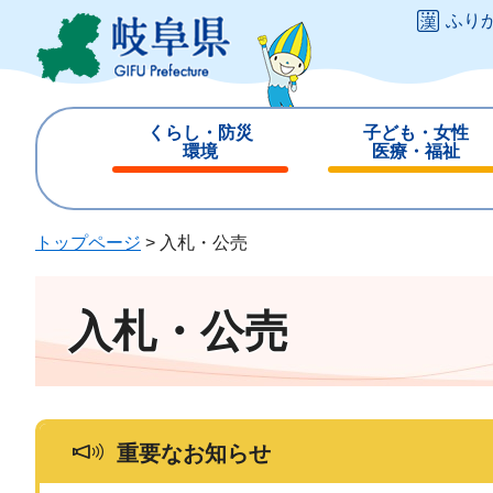
ペ
メ
ふり
ー
ニ
ジ
ュ
の
ー
先
を
くらし・防災
子ども・女性
頭
飛
環境
医療・福祉
で
ば
閉
閉
す
し
じ
じ
。
て
る
る
トップページ
>
入札・公売
本
文
へ
入札・公売
重要なお知らせ