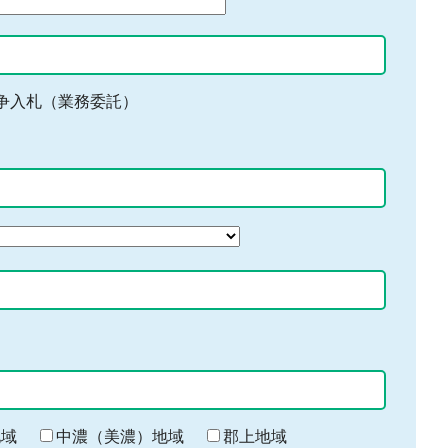
争入札（業務委託）
地域
中濃（美濃）地域
郡上地域