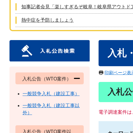
知事記者会見「楽しすぎるぞ岐阜！岐阜県アウトド
熱中症を予防しましょう
本
入札
文
印刷ページ表
入札公告（WTO案件）
入札公
一般競争入札（建設工事）
一般競争入札（建設工事以
電子調達案件は
外）
入札公告（WTO案件以