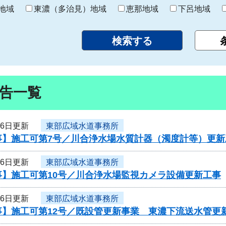
り
地域
東濃（多治見）地域
恵那地域
下呂地域
告一覧
26日更新
東部広域水道事務所
事】施工可第7号／川合浄水場水質計器（濁度計等）更新
26日更新
東部広域水道事務所
事】施工可第10号／川合浄水場監視カメラ設備更新工事
26日更新
東部広域水道事務所
事】施工可第12号／既設管更新事業 東濃下流送水管更新