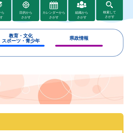
検索して
から
目的から
カレンダーから
組織から
さがす
す
さがす
さがす
さがす
教育・文化
県政情報
スポーツ・青少年
閉
閉
じ
じ
る
る