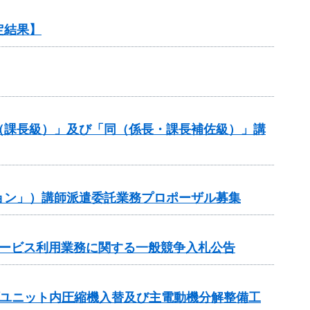
定結果】
（課長級）」及び「同（係長・課長補佐級）」講
ョン」）講師派遣委託業務プロポーザル募集
サービス利用業務に関する一般競争入札公告
プユニット内圧縮機入替及び主電動機分解整備工