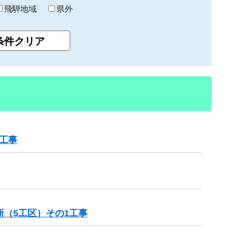
飛騨地域
県外
工事
（5工区）その1工事