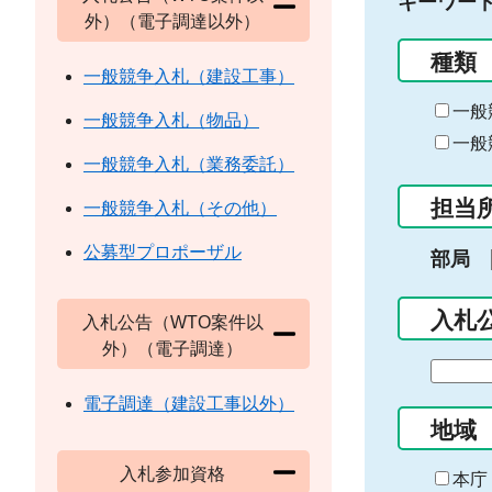
キーワー
外）（電子調達以外）
種類
一般競争入札（建設工事）
一般
一般競争入札（物品）
一般
一般競争入札（業務委託）
担当
一般競争入札（その他）
公募型プロポーザル
部局
入札
入札公告（WTO案件以
外）（電子調達）
期
間
電子調達（建設工事以外）
の
地域
始
入札参加資格
ま
本庁