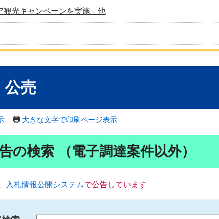
ア観光キャンペーンを実施」他
・公売
示
大きな文字で印刷ページ表示
告の検索 （電子調達案件以外）
、
入札情報公開システム
で公告しています