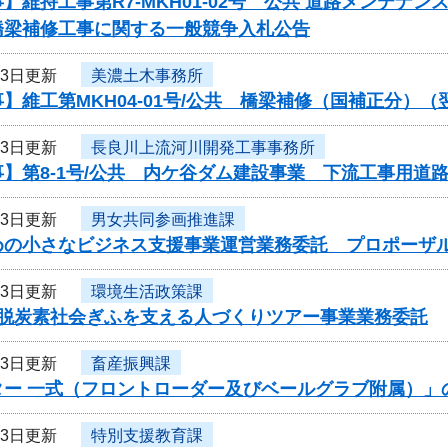
】維持工事第R7-MKH01-02号 公共 道路メンテ
橋梁補修工事に関する一般競争入札公告
23日更新
美濃土木事務所
】維工第MKH04-01号/公共 橋梁補修（国補正分）
23日更新
長良川上流河川開発工事事務所
】第8-1号/公共 内ケ谷ダム建設事業 下流工事用道
23日更新
男女共同参画推進課
めの小さなビジネス支援事業運営業務委託 プロポーザ
23日更新
環境生活政策課
度脱炭素社会ぎふを支える人づくりツアー事業業務委託
23日更新
畜産振興課
ター 一式（フロントローダー及びベールグラブ附属）」
23日更新
特別支援教育課