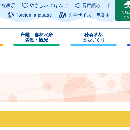
このページの本文へ
がな表示
やさしい にほんご
音声読み上げ
分類
Foreign language
文字サイズ・色変更
さが
産業・農林水産
社会基盤
労働・観光
まちづくり
閉
閉
じ
じ
る
る