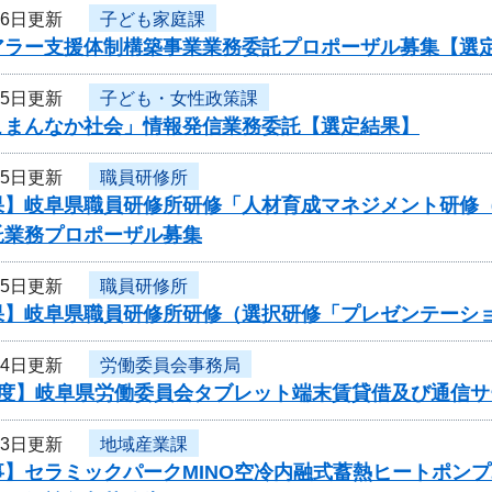
26日更新
子ども家庭課
アラー支援体制構築事業業務委託プロポーザル募集【選
25日更新
子ども・女性政策課
こまんなか社会」情報発信業務委託【選定結果】
25日更新
職員研修所
果】岐阜県職員研修所研修「人材育成マネジメント研修
託業務プロポーザル募集
25日更新
職員研修所
果】岐阜県職員研修所研修（選択研修「プレゼンテーシ
24日更新
労働委員会事務局
年度】岐阜県労働委員会タブレット端末賃貸借及び通信
23日更新
地域産業課
事】セラミックパークMINO空冷内融式蓄熱ヒートポン