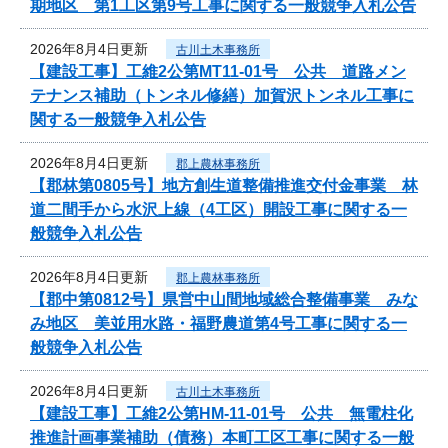
期地区 第1工区第9号工事に関する一般競争入札公告
2026年8月4日更新
古川土木事務所
【建設工事】工維2公第MT11-01号 公共 道路メン
テナンス補助（トンネル修繕）加賀沢トンネル工事に
関する一般競争入札公告
2026年8月4日更新
郡上農林事務所
【郡林第0805号】地方創生道整備推進交付金事業 林
道二間手から水沢上線（4工区）開設工事に関する一
般競争入札公告
2026年8月4日更新
郡上農林事務所
【郡中第0812号】県営中山間地域総合整備事業 みな
み地区 美並用水路・福野農道第4号工事に関する一
般競争入札公告
2026年8月4日更新
古川土木事務所
【建設工事】工維2公第HM-11-01号 公共 無電柱化
推進計画事業補助（債務）本町工区工事に関する一般