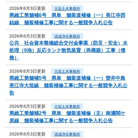
2026年8月3日更新
大垣土木事務所
県維工第舗補6号 県単 舗装道補修（一）美江寺西
結線 舗装補修工事に関する一般競争入札公告
2026年8月3日更新
流域浄水事務所
公共 社会資本整備総合交付金事業（防災・安全）水
処理（9池）反応タンク散気装置（再構築）工事（債
務）
2026年8月3日更新
大垣土木事務所
県維工第舗補5号 県単 舗装道補修（一）曽井中島
美江寺大垣線 舗装補修工事に関する一般競争入札公
告
2026年8月3日更新
大垣土木事務所
県維工第舗補2号 県単 舗装道補修（主）南濃関ケ
原線 舗装補修工事に関する一般競争入札公告
2026年8月3日更新
流域浄水事務所