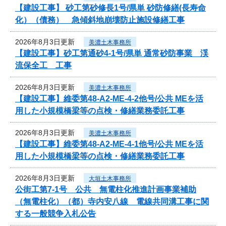
【建設工事】 砂工第砂修長1号/県単 砂防修繕(長寿命
化）（債務） 急傾斜地崩壊防止施設修繕工事
2026年8月3日更新
美濃土木事務所
【建設工事】砂工第通砂4-1号/県単 通常砂防事業 渓
流保全工 工事
2026年8月3日更新
美濃土木事務所
【建設工事】維委第48-A2-ME-4-2他号/公共 MEを活
用した小規模橋梁等の点検・修繕業務委託工事
2026年8月3日更新
美濃土木事務所
【建設工事】維委第48-A2-ME-4-1他号/公共 MEを活
用した小規模橋梁等の点検・修繕業務委託工事
2026年8月3日更新
大垣土木事務所
公街工第7-1号 公共 無電柱化推進計画事業補助
（無電柱化）（都）寺内安八線 電線共同溝工事に関
する一般競争入札公告