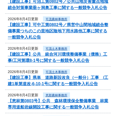
【建設工事】可治工第0802号／公共山地災害重点地域
総合対策事業垂ヶ洞奥工事に関する一般競争入札公告
2026年8月4日更新
可茂農林事務所
【建設工事】可中工第0802号／県営中山間地域総合整
備事業つちのこの里地区陰地下用水路他工事に関する
一般競争入札公告
2026年8月4日更新
可茂土木事務所
【建設工事】公共 統合河川環境整備事業（債務）工
事/工河第環8-1号に関する一般競争入札公告
2026年8月4日更新
可茂土木事務所
【建設工事】県単 道路新設改良（一般分）工事 /工
建1単第道改-6-10-1号に関する一般競争入札公告
2026年8月4日更新
恵那農林事務所
【恵林第0803号】公共 森林環境保全整備事業 林業
専用道船岩線開設工事に関する一般競争入札公告