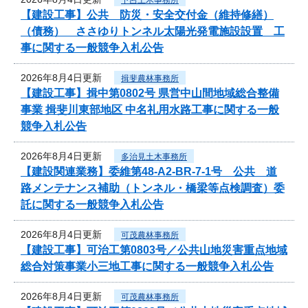
【建設工事】公共 防災・安全交付金（維持修繕）
（債務） ささゆりトンネル太陽光発電施設設置 工
事に関する一般競争入札公告
2026年8月4日更新
揖斐農林事務所
【建設工事】揖中第0802号 県営中山間地域総合整備
事業 揖斐川東部地区 中名礼用水路工事に関する一般
競争入札公告
2026年8月4日更新
多治見土木事務所
【建設関連業務】委維第48-A2-BR-7-1号 公共 道
路メンテナンス補助（トンネル・橋梁等点検調査）委
託に関する一般競争入札公告
2026年8月4日更新
可茂農林事務所
【建設工事】可治工第0803号／公共山地災害重点地域
総合対策事業小三地工事に関する一般競争入札公告
2026年8月4日更新
可茂農林事務所