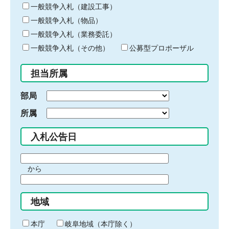
キ
一般競争入札（建設工事）
ー
一般競争入札（物品）
ワ
一般競争入札（業務委託）
ー
ド
一般競争入札（その他）
公募型プロポーザル
を
入
担当所属
力
部局
所属
入札公告日
期
から
間
期
の
間
始
地域
の
ま
終
り
わ
本庁
岐阜地域（本庁除く）