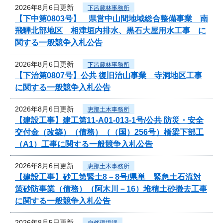
2026年8月6日更新
下呂農林事務所
【下中第0803号】 県営中山間地域総合整備事業 南
飛騨北部地区 相津垣内排水、黒石大屋用水工事 に
関する一般競争入札公告
2026年8月6日更新
下呂農林事務所
【下治第0807号】公共 復旧治山事業 寺洞地区工事
に関する一般競争入札公告
2026年8月6日更新
恵那土木事務所
【建設工事】建工第11-A01-013-1号/公共 防災・安全
交付金（改築）（債務）（（国）256号）橋梁下部工
（A1）工事に関する一般競争入札公告
2026年8月6日更新
恵那土木事務所
【建設工事】砂工第緊土8－8号/県単 緊急土石流対
策砂防事業（債務）（阿木川－16）堆積土砂撤去工事
に関する一般競争入札公告
2026年8月5日更新
自然環境課