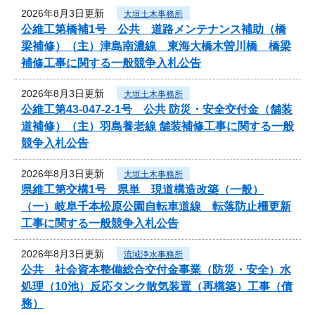
2026年8月3日更新
大垣土木事務所
公維工第橋補1号 公共 道路メンテナンス補助（橋
梁補修）（主）津島南濃線 東海大橋木曽川橋 橋梁
補修工事に関する一般競争入札公告
2026年8月3日更新
大垣土木事務所
公維工第43-047-2-1号 公共 防災・安全交付金（舗装
道補修）（主）羽島養老線 舗装補修工事に関する一般
競争入札公告
2026年8月3日更新
大垣土木事務所
県維工第交構1号 県単 現道構造改築（一般）
（一）岐阜千本松原公園自転車道線 転落防止柵更新
工事に関する一般競争入札公告
2026年8月3日更新
流域浄水事務所
公共 社会資本整備総合交付金事業（防災・安全）水
処理（10池）反応タンク散気装置（再構築）工事（債
務）