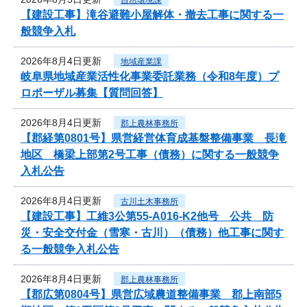
【建設工事】滝谷避難小屋解体・撤去工事に関する一
般競争入札
2026年8月4日更新
地域産業課
岐阜県地域産業活性化事業委託業務（令和8年度）プ
ロポーザル募集【質問回答】
2026年8月4日更新
郡上農林事務所
【郡経第0801号】県営経営体育成基盤整備事業 長滝
地区 橋梁上部第2号工事（債務）に関する一般競争
入札公告
2026年8月4日更新
古川土木事務所
【建設工事】工維3公第55-A016-K2他号 公共 防
災・安全交付金（雪寒・古川）（債務）他工事に関す
る一般競争入札公告
2026年8月4日更新
郡上農林事務所
【郡広第0804号】県営広域農道整備事業 郡上南部5