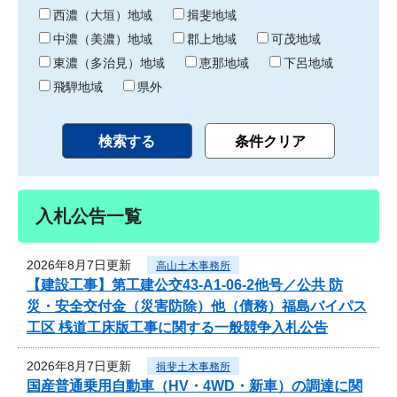
り
西濃（大垣）地域
揖斐地域
中濃（美濃）地域
郡上地域
可茂地域
東濃（多治見）地域
恵那地域
下呂地域
飛騨地域
県外
入札公告一覧
2026年8月7日更新
高山土木事務所
【建設工事】第工建公交43-A1-06-2他号／公共 防
災・安全交付金（災害防除）他（債務）福島バイパス
工区 桟道工床版工事に関する一般競争入札公告
2026年8月7日更新
揖斐土木事務所
国産普通乗用自動車（HV・4WD・新車）の調達に関