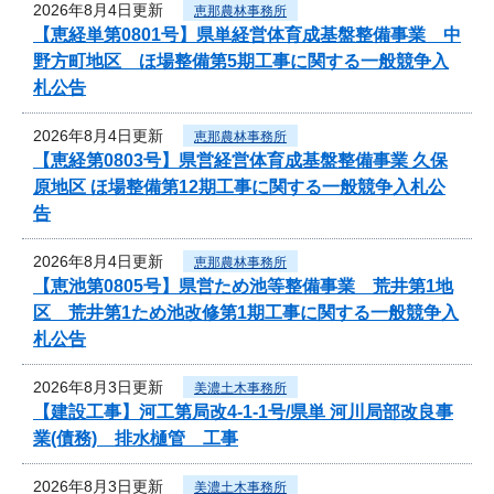
2026年8月4日更新
恵那農林事務所
【恵経単第0801号】県単経営体育成基盤整備事業 中
野方町地区 ほ場整備第5期工事に関する一般競争入
札公告
2026年8月4日更新
恵那農林事務所
【恵経第0803号】県営経営体育成基盤整備事業 久保
原地区 ほ場整備第12期工事に関する一般競争入札公
告
2026年8月4日更新
恵那農林事務所
【恵池第0805号】県営ため池等整備事業 荒井第1地
区 荒井第1ため池改修第1期工事に関する一般競争入
札公告
2026年8月3日更新
美濃土木事務所
【建設工事】河工第局改4-1-1号/県単 河川局部改良事
業(債務) 排水樋管 工事
2026年8月3日更新
美濃土木事務所