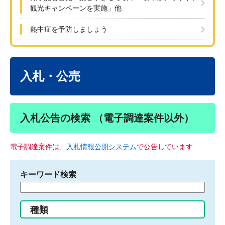
観光キャンペーンを実施」他
熱中症を予防しましょう
本
文
入札・公売
入札公告の検索 （電子調達案件以外）
電子調達案件は、
入札情報公開システム
で公告しています
キーワード検索
検
索
す
種類
る