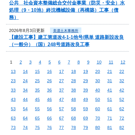
公共 社会資本整備総合交付金事業（防災・安全）水
処理（9・10池）終沈機械設備（再構築）工事（債
務）
2026年8月3日更新
美濃土木事務所
【建設工事】建工第道改4-1-1他号/県単 道路新設改良
（一般分）（国）248号道路改良工事
1
2
3
4
5
6
7
8
9
10
11
12
13
14
15
16
17
18
19
20
21
22
23
24
25
26
27
28
29
30
31
32
33
34
35
36
37
38
39
40
41
42
43
44
45
46
47
48
49
50
51
52
53
54
55
56
57
58
59
60
61
62
63
64
65
66
67
68
69
70
71
72
73
74
75
76
77
78
79
80
81
82