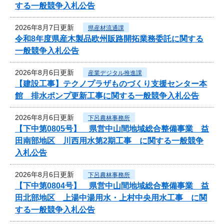
する一般競争入札公告
2026年8月7日更新
県産材流通課
令和8年度県産木製品欧州販路開拓業務委託に関する
一般競争入札公告
2026年8月6日更新
産業デジタル推進課
【建設工事】テクノプラザものづくり支援センター本
館 排水ポンプ更新工事に関する一般競争入札公告
2026年8月6日更新
下呂農林事務所
【下中第0805号】 県営中山間地域総合整備事業 益
田南部地区 川西用水第2期工事 に関する一般競争
入札公告
2026年8月6日更新
下呂農林事務所
【下中第0804号】 県営中山間地域総合整備事業 益
田北部地区 上湯中湯用水・上村中央用水工事 に関
する一般競争入札公告