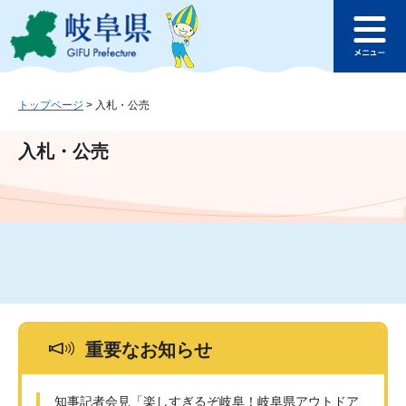
ペ
メ
このページの本文へ
ー
ニ
メ
ジ
ュ
ニ
の
ー
ュ
先
を
ー
頭
飛
トップページ
>
入札・公売
で
ば
す
し
入札・公売
。
て
本
文
へ
重要なお知らせ
知事記者会見「楽しすぎるぞ岐阜！岐阜県アウトドア