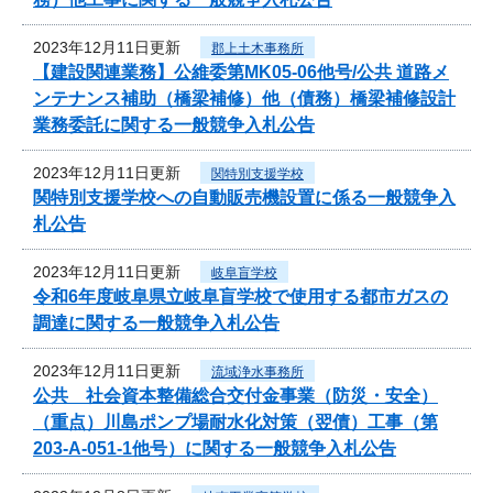
2023年12月11日更新
郡上土木事務所
【建設関連業務】公維委第MK05-06他号/公共 道路メ
ンテナンス補助（橋梁補修）他（債務）橋梁補修設計
業務委託に関する一般競争入札公告
2023年12月11日更新
関特別支援学校
関特別支援学校への自動販売機設置に係る一般競争入
札公告
2023年12月11日更新
岐阜盲学校
令和6年度岐阜県立岐阜盲学校で使用する都市ガスの
調達に関する一般競争入札公告
2023年12月11日更新
流域浄水事務所
公共 社会資本整備総合交付金事業（防災・安全）
（重点）川島ポンプ場耐水化対策（翌債）工事（第
203-A-051-1他号）に関する一般競争入札公告