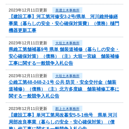
2023年12月11日更新
美濃土木事務所
【建設工事】河工第河修安3-2号/県単 河川維持修繕
事業（暮らしの安全・安心確保対策費）（債務）樋門
機器更新工事
2023年12月11日更新
大垣土木事務所
県維工第舗補暮9号 県単 舗装道補修（暮らしの安全・
安心確保対策）（債務）（主）大垣一宮線 舗装補修
工事に関する一般競争入札公告
2023年12月11日更新
大垣土木事務所
公維工第48-048-2-1号 公共 防災・安全交付金（舗装
道補修）（債務）（主）北方多度線 舗装補修工事に
関する一般競争入札公告
2023年12月11日更新
郡上土木事務所
【建設工事】単河工第局改暮安5-5-1他号 県単 河川
局部改良事業（暮らしの安全・安心確保対策）（債
務）他工事に関する一般競争入札公告