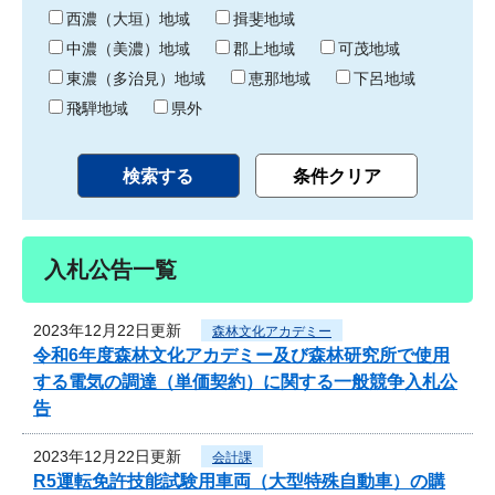
り
西濃（大垣）地域
揖斐地域
中濃（美濃）地域
郡上地域
可茂地域
東濃（多治見）地域
恵那地域
下呂地域
飛騨地域
県外
入札公告一覧
2023年12月22日更新
森林文化アカデミー
令和6年度森林文化アカデミー及び森林研究所で使用
する電気の調達（単価契約）に関する一般競争入札公
告
2023年12月22日更新
会計課
R5運転免許技能試験用車両（大型特殊自動車）の購