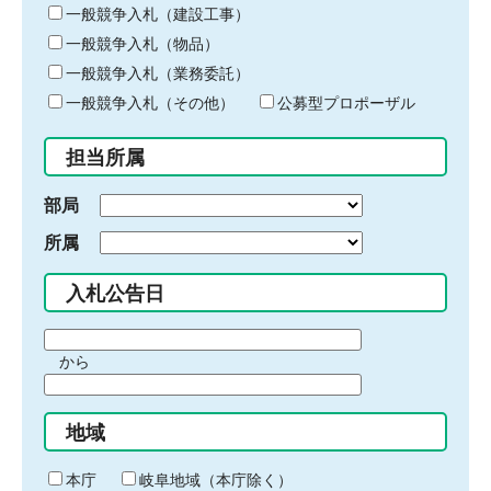
キ
一般競争入札（建設工事）
ー
一般競争入札（物品）
ワ
一般競争入札（業務委託）
ー
ド
一般競争入札（その他）
公募型プロポーザル
を
入
担当所属
力
部局
所属
入札公告日
期
から
間
期
の
間
始
地域
の
ま
終
り
わ
本庁
岐阜地域（本庁除く）