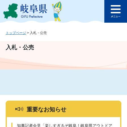
ペ
メ
このページの本文へ
ー
ニ
メ
ジ
ュ
ニ
の
ー
ュ
先
を
ー
頭
飛
トップページ
>
入札・公売
で
ば
す
し
入札・公売
。
て
本
文
へ
重要なお知らせ
知事記者会見「楽しすぎるぞ岐阜！岐阜県アウトドア