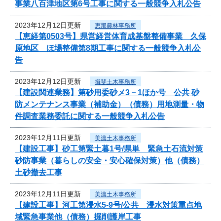
事業八百津地区第6号工事に関する一般競争入札公告
2023年12月12日更新
恵那農林事務所
【恵経第0503号】県営経営体育成基盤整備事業 久保
原地区 ほ場整備第8期工事に関する一般競争入札公
告
2023年12月12日更新
揖斐土木事務所
【建設関連業務】第砂用委砂メ3－1ほか号 公共 砂
防メンテナンス事業（補助金）（債務）用地測量・物
件調査業務委託に関する一般競争入札公告
2023年12月11日更新
美濃土木事務所
【建設工事】砂工第緊土暮1号/県単 緊急土石流対策
砂防事業（暮らしの安全・安心確保対策）他（債務）
土砂撤去工事
2023年12月11日更新
美濃土木事務所
【建設工事】河工第浸水5-9号/公共 浸水対策重点地
域緊急事業他（債務）掘削護岸工事