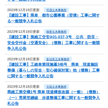
2023年12月19日更新
可茂土木事務所
【建設工事】県単 都市公園事業（翌債）工事に関す
る一般競争入札公告
2023年12月19日更新
揖斐土木事務所
【建設工事】第維工交安A01-037-3号 公共 防災・
安全交付金（交通安全）（債務）工事に関する一般競
争入札公告
2023年12月18日更新
多治見土木事務所
【建設工事】工維単第現施暮3他号 県単 現道施設
整備（暮らしの安全・安心確保対策）他（債務）工事
に関する一般競争入札公告
2023年12月18日更新
大垣土木事務所
県維工第交構1号 県単 現道構造改築（一般）（債務）
（一）荒尾笠縫線 歩道整備工事に関する一般競争入
札公告