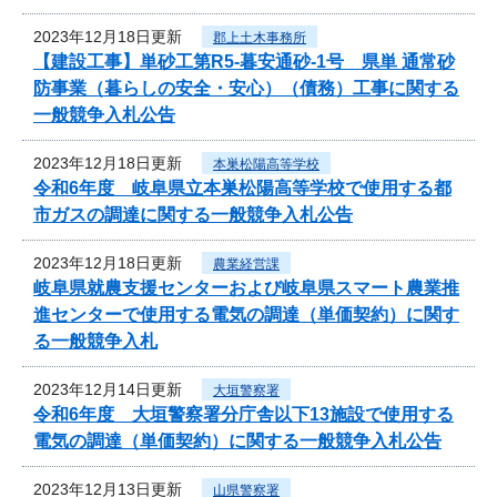
2023年12月18日更新
郡上土木事務所
【建設工事】単砂工第R5-暮安通砂-1号 県単 通常砂
防事業（暮らしの安全・安心）（債務）工事に関する
一般競争入札公告
2023年12月18日更新
本巣松陽高等学校
令和6年度 岐阜県立本巣松陽高等学校で使用する都
市ガスの調達に関する一般競争入札公告
2023年12月18日更新
農業経営課
岐阜県就農支援センターおよび岐阜県スマート農業推
進センターで使用する電気の調達（単価契約）に関す
る一般競争入札
2023年12月14日更新
大垣警察署
令和6年度 大垣警察署分庁舎以下13施設で使用する
電気の調達（単価契約）に関する一般競争入札公告
2023年12月13日更新
山県警察署