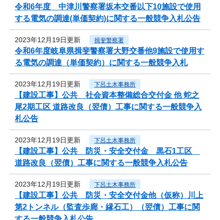
令和6年度 中津川警察署坂本交番以下10施設で使用
する電気の調達(単価契約)に関する一般競争入札公告
2023年12月19日更新
揖斐警察署
令和6年度岐阜県揖斐警察署大野交番他9施設で使用す
る電気の調達（単価契約）に関する一般競争入札
2023年12月19日更新
下呂土木事務所
【建設工事】公共 社会資本整備総合交付金 他 蛇之
尾2期工区 道路改良（翌債）工事に関する一般競争入
札公告
2023年12月19日更新
下呂土木事務所
【建設工事】公共 防災・安全交付金 黒石1工区
道路改良（翌債）工事に関する一般競争入札公告
2023年12月19日更新
下呂土木事務所
【建設工事】公共 防災・安全交付金他（仮称）川上
第2トンネル（監査歩廊・縁石工）（翌債）工事に関
する一般競争入札公告