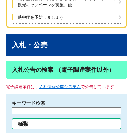
観光キャンペーンを実施」他
熱中症を予防しましょう
本
文
入札・公売
入札公告の検索 （電子調達案件以外）
電子調達案件は、
入札情報公開システム
で公告しています
キーワード検索
検
索
す
種類
る