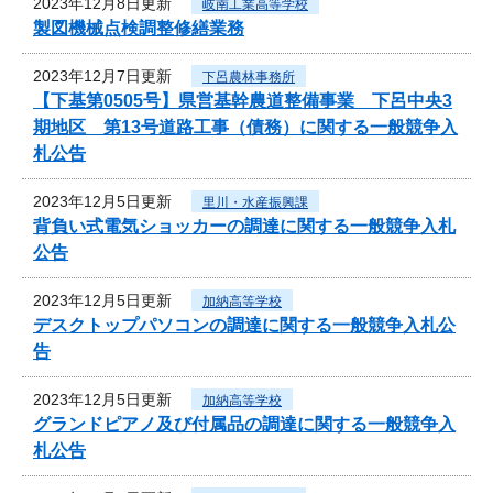
2023年12月8日更新
岐南工業高等学校
製図機械点検調整修繕業務
2023年12月7日更新
下呂農林事務所
【下基第0505号】県営基幹農道整備事業 下呂中央3
期地区 第13号道路工事（債務）に関する一般競争入
札公告
2023年12月5日更新
里川・水産振興課
背負い式電気ショッカーの調達に関する一般競争入札
公告
2023年12月5日更新
加納高等学校
デスクトップパソコンの調達に関する一般競争入札公
告
2023年12月5日更新
加納高等学校
グランドピアノ及び付属品の調達に関する一般競争入
札公告