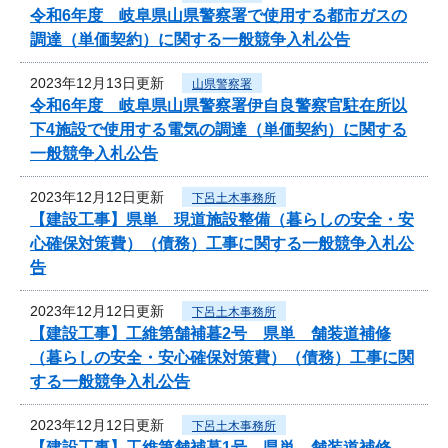
令和6年度 岐阜県山県警察署で使用する都市ガスの
調達（単価契約）に関する一般競争入札公告
2023年12月13日更新
山県警察署
令和6年度 岐阜県山県警察署伊自良警察官駐在所以
下4施設で使用する電気の調達（単価契約）に関する
一般競争入札公告
2023年12月12日更新
下呂土木事務所
【建設工事】県単 現道施設整備（暮らしの安全・安
心確保対策費）（債務）工事に関する一般競争入札公
告
2023年12月12日更新
下呂土木事務所
【建設工事】工維第舗補暮2号 県単 舗装道補修
（暮らしの安全・安心確保対策費）（債務）工事に関
する一般競争入札公告
2023年12月12日更新
下呂土木事務所
【建設工事】工維第舗補暮1号 県単 舗装道補修