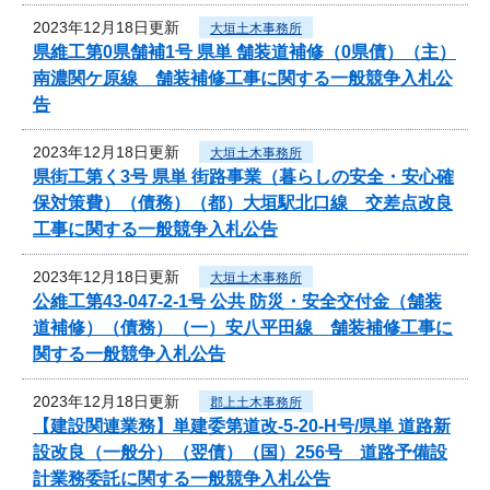
2023年12月18日更新
大垣土木事務所
県維工第0県舗補1号 県単 舗装道補修（0県債）（主）
南濃関ケ原線 舗装補修工事に関する一般競争入札公
告
2023年12月18日更新
大垣土木事務所
県街工第く3号 県単 街路事業（暮らしの安全・安心確
保対策費）（債務）（都）大垣駅北口線 交差点改良
工事に関する一般競争入札公告
2023年12月18日更新
大垣土木事務所
公維工第43-047-2-1号 公共 防災・安全交付金（舗装
道補修）（債務）（一）安八平田線 舗装補修工事に
関する一般競争入札公告
2023年12月18日更新
郡上土木事務所
【建設関連業務】単建委第道改-5-20-H号/県単 道路新
設改良（一般分）（翌債）（国）256号 道路予備設
計業務委託に関する一般競争入札公告