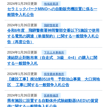
2024年1月29日更新
地域産業課
セラミックパークMINOへの自動販売機設置に係る一
般競争入札公告
2024年1月26日更新
飛騨警察署
令和6年度 飛騨警察署神岡警部交番以下5施設で使用
する電気の調達（単価契約）に関する一般競争入札公
告（再度公告）
2024年1月26日更新
下呂土木事務所
凍結防止剤散布車（自走式 3t級 4×4）の購入に関
する一般競争入札
2024年1月26日更新
揖斐農林事務所
【建設工事】揖治第0518号 予防治山事業 大口洞地
区 工事に関する一般競争入札公告
2024年1月26日更新
医療整備課
県有施設に設置する自動体外式除細動器(AED)の賃貸
借に関する一般競争入札公告