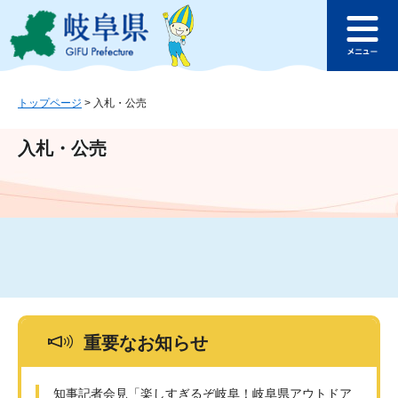
ペ
メ
このページの本文へ
ー
ニ
メ
ジ
ュ
ニ
の
ー
ュ
先
を
ー
頭
飛
トップページ
>
入札・公売
で
ば
す
し
入札・公売
。
て
本
文
へ
重要なお知らせ
知事記者会見「楽しすぎるぞ岐阜！岐阜県アウトドア