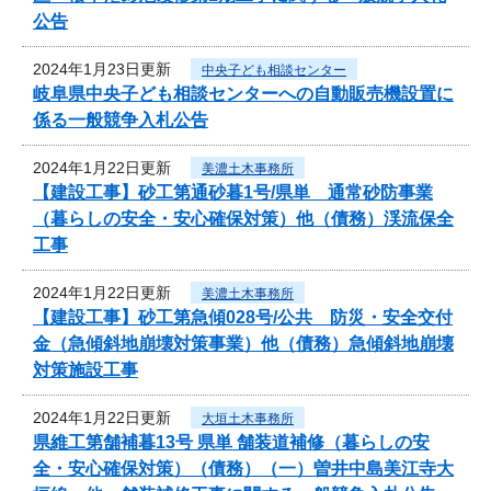
公告
2024年1月23日更新
中央子ども相談センター
岐阜県中央子ども相談センターへの自動販売機設置に
係る一般競争入札公告
2024年1月22日更新
美濃土木事務所
【建設工事】砂工第通砂暮1号/県単 通常砂防事業
（暮らしの安全・安心確保対策）他（債務）渓流保全
工事
2024年1月22日更新
美濃土木事務所
【建設工事】砂工第急傾028号/公共 防災・安全交付
金（急傾斜地崩壊対策事業）他（債務）急傾斜地崩壊
対策施設工事
2024年1月22日更新
大垣土木事務所
県維工第舗補暮13号 県単 舗装道補修（暮らしの安
全・安心確保対策）（債務）（一）曽井中島美江寺大