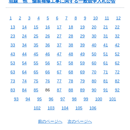
垣線 他 舗装補修工事に関する一般競争入札公告
1
2
3
4
5
6
7
8
9
10
11
12
13
14
15
16
17
18
19
20
21
22
23
24
25
26
27
28
29
30
31
32
33
34
35
36
37
38
39
40
41
42
43
44
45
46
47
48
49
50
51
52
53
54
55
56
57
58
59
60
61
62
63
64
65
66
67
68
69
70
71
72
73
74
75
76
77
78
79
80
81
82
83
84
85
86
87
88
89
90
91
92
93
94
95
96
97
98
99
100
101
102
103
104
105
106
前のページへ
次のページへ