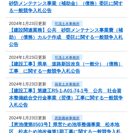
砂防メンテナンス事業（補助金）（債務）委託に関す
る一般競争入札公告
2024年1月23日更新
可茂土木事務所
【建設関連業務】公共 砂防メンテナンス事業費（補
助）（債務）カルテ作成 委託に関する一般競争入札
公告
2024年1月23日更新
可茂土木事務所
【建設工事】県単 道路新設改良（一般分）（債務）
工事 に関する一般競争入札公告
2024年1月23日更新
揖斐土木事務所
【建設工事】第建工R5-1-A01-74-1号 公共 社会資
本整備総合交付金事業（翌債）工事に関する一般競争
入札公告
2024年1月23日更新
恵那農林事務所
【恵池債第0503号】県営ため池等整備事業 松本地
区 松本ため池改修第1期工事に関する一般競争入札