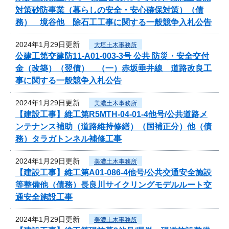
対策砂防事業（暮らしの安全・安心確保対策）（債
務） 境谷他 除石工工事に関する一般競争入札公告
2024年1月29日更新
大垣土木事務所
公建工第交建防11-A01-003-3号 公共 防災・安全交付
金（改築）（翌債） （一）赤坂垂井線 道路改良工
事に関する一般競争入札公告
2024年1月29日更新
美濃土木事務所
【建設工事】維工第R5MTH-04-01-4他号/公共道路メ
ンテナンス補助（道路維持修繕）（国補正分）他（債
務）タラガトンネル補修工事
2024年1月29日更新
美濃土木事務所
【建設工事】維工第A01-086-4他号/公共交通安全施設
等整備他（債務）長良川サイクリングモデルルート交
通安全施設工事
2024年1月29日更新
美濃土木事務所