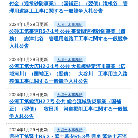
付金（通常砂防事業）（国補正）（翌債）滝根谷 管
理用道路工工事に関する一般競争入札公告
2024年1月29日更新
大垣土木事務所
公砂工第事連R5-7-1号 公共 事業間連携砂防事業（債
務） 志津北谷 管理用道路工工事に関する一般競争
入札公告
2024年1月29日更新
大垣土木事務所
公河工第大広H2-3-1号 公共 大規模特定河川事業（広
域河川）（国補正）（翌債） 大谷川 工事用進入路
整備工事に関する一般競争入札公告
2024年1月29日更新
大垣土木事務所
公河工第総流H2-7号 公共 総合流域防災事業（国補
正）（翌債） 牧田川 河道掘削工事に関する一般競
争入札公告
2024年1月29日更新
大垣土木事務所
県砂工第緊土R5-3・緊土暮安R5-3号 県単 緊急土石流