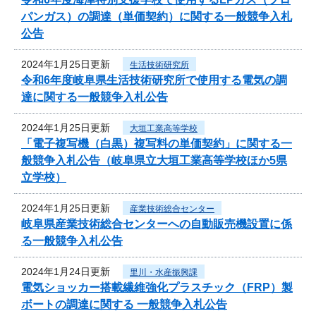
パンガス）の調達（単価契約）に関する一般競争入札
公告
2024年1月25日更新
生活技術研究所
令和6年度岐阜県生活技術研究所で使用する電気の調
達に関する一般競争入札公告
2024年1月25日更新
大垣工業高等学校
「電子複写機（白黒）複写料の単価契約」に関する一
般競争入札公告（岐阜県立大垣工業高等学校ほか5県
立学校）
2024年1月25日更新
産業技術総合センター
岐阜県産業技術総合センターへの自動販売機設置に係
る一般競争入札公告
2024年1月24日更新
里川・水産振興課
電気ショッカー搭載繊維強化プラスチック（FRP）製
ボートの調達に関する 一般競争入札公告