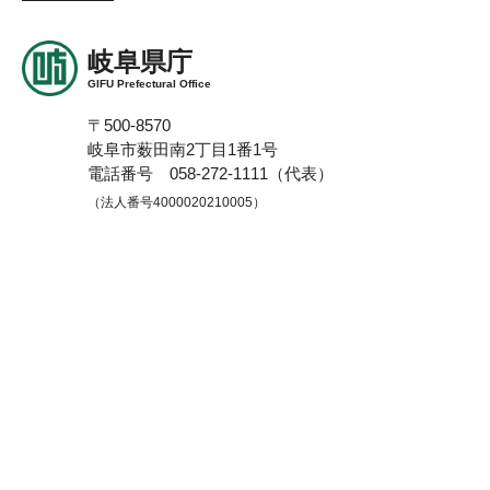
岐阜県庁
GIFU Prefectural Office
〒500-8570
岐阜市薮田南2丁目1番1号
電話番号 058-272-1111（代表）
（法人番号4000020210005）
開庁時間
午前8時30分から午後5時15分まで
（土曜日、日曜日、祝
日、休日、年末年始（12月29日から1月3日）を除く）
※一部、開庁時間の異なる機関、施設があります。