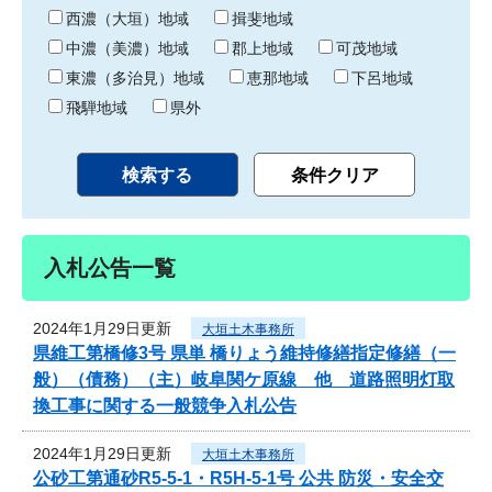
り
西濃（大垣）地域
揖斐地域
中濃（美濃）地域
郡上地域
可茂地域
東濃（多治見）地域
恵那地域
下呂地域
飛騨地域
県外
入札公告一覧
2024年1月29日更新
大垣土木事務所
県維工第橋修3号 県単 橋りょう維持修繕指定修繕（一
般）（債務）（主）岐阜関ケ原線 他 道路照明灯取
換工事に関する一般競争入札公告
2024年1月29日更新
大垣土木事務所
公砂工第通砂R5-5-1・R5H-5-1号 公共 防災・安全交