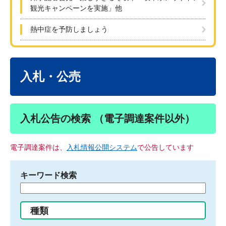
観光キャンペーンを実施」他
熱中症を予防しましょう
本
文
入札・公売
入札公告の検索 （電子調達案件以外）
電子調達案件は、
入札情報公開システム
で公告しています
キーワード検索
検
索
す
種類
る