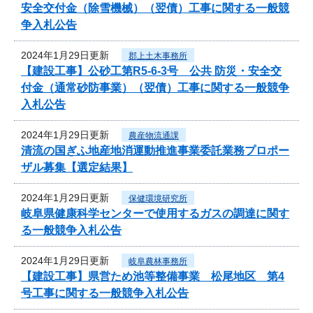
安全交付金（除雪機械）（翌債）工事に関する一般競
争入札公告
2024年1月29日更新
郡上土木事務所
【建設工事】公砂工第R5-6-3号 公共 防災・安全交
付金（通常砂防事業）（翌債）工事に関する一般競争
入札公告
2024年1月29日更新
農産物流通課
清流の国ぎふ地産地消運動推進事業委託業務プロポー
ザル募集【選定結果】
2024年1月29日更新
保健環境研究所
岐阜県健康科学センターで使用するガスの調達に関す
る一般競争入札公告
2024年1月29日更新
岐阜農林事務所
【建設工事】県営ため池等整備事業 松尾地区 第4
号工事に関する一般競争入札公告