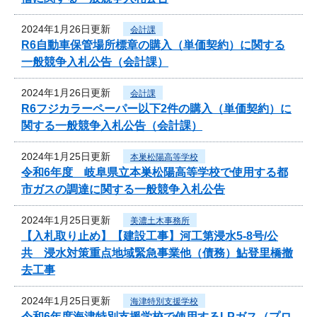
2024年1月26日更新
会計課
R6自動車保管場所標章の購入（単価契約）に関する
一般競争入札公告（会計課）
2024年1月26日更新
会計課
R6フジカラーペーパー以下2件の購入（単価契約）に
関する一般競争入札公告（会計課）
2024年1月25日更新
本巣松陽高等学校
令和6年度 岐阜県立本巣松陽高等学校で使用する都
市ガスの調達に関する一般競争入札公告
2024年1月25日更新
美濃土木事務所
【入札取り止め】【建設工事】河工第浸水5-8号/公
共 浸水対策重点地域緊急事業他（債務）鮎登里橋撤
去工事
2024年1月25日更新
海津特別支援学校
令和6年度海津特別支援学校で使用するLPガス（プロ