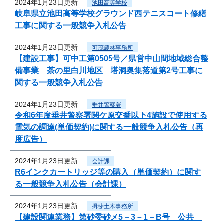
2024年1月23日更新
池田高等学校
岐阜県立池田高等学校グラウンド西テニスコート修繕
工事に関する一般競争入札公告
2024年1月23日更新
可茂農林事務所
【建設工事】可中工第0505号／県営中山間地域総合整
備事業 茶の里白川地区 塔洞奥集落道第2号工事に
関する一般競争入札公告
2024年1月23日更新
垂井警察署
令和6年度垂井警察署関ケ原交番以下4施設で使用する
電気の調達(単価契約)に関する一般競争入札公告（再
度広告）
2024年1月23日更新
会計課
R6インクカートリッジ等の購入（単価契約）に関す
る一般競争入札公告（会計課）
2024年1月23日更新
揖斐土木事務所
【建設関連業務】第砂委砂メ5－3－1－B号 公共