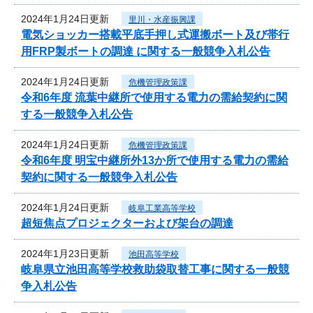
2024年1月24日更新
里川・水産振興課
電気ショッカー搭載平底手押し式運搬ボート及び帯行
用FRP製ボートの調達 に関する一般競争入札公告
2024年1月24日更新
危機管理政策課
令和6年度 流葉中継所で使用する電力の需給契約に関
する一般競争入札公告
2024年1月24日更新
危機管理政策課
令和6年度 明宝中継所外13か所で使用する電力の需給
契約に関する一般競争入札公告
2024年1月24日更新
岐阜工業高等学校
超短焦点プロジェクターおよび架台の調達
2024年1月23日更新
池田高等学校
岐阜県立池田高等学校救助袋取替工事に関する一般競
争入札公告