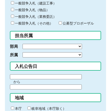
キ
一般競争入札（建設工事）
ー
一般競争入札（物品）
ワ
一般競争入札（業務委託）
ー
ド
一般競争入札（その他）
公募型プロポーザル
を
入
担当所属
力
部局
所属
入札公告日
期
から
間
期
の
間
始
地域
の
ま
終
り
わ
本庁
岐阜地域（本庁除く）