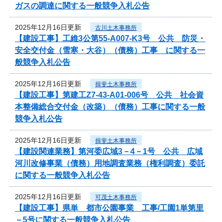
ガスの調達に関する一般競争入札公告
2025年12月16日更新
古川土木事務所
【建設工事】工維3公第55-A007-K3号 公共 防災・
安全交付金（雪寒・大谷）（債務）工事 に関する一
般競争入札公告
2025年12月16日更新
揖斐土木事務所
【建設工事】第建工Z7-43-A01-006号 公共 社会資
本整備総合交付金（改築）（債務）工事に関する一般
競争入札公告
2025年12月16日更新
揖斐土木事務所
【建設関連業務】第河委広域3－4－1号 公共 広域
河川改修事業（債務）用地調査業務（権利調査）委託
に関する一般競争入札公告
2025年12月16日更新
可茂土木事務所
【建設工事】県単 都市公園事業 工事/工園1単第里
－5号に関する一般競争入札公告