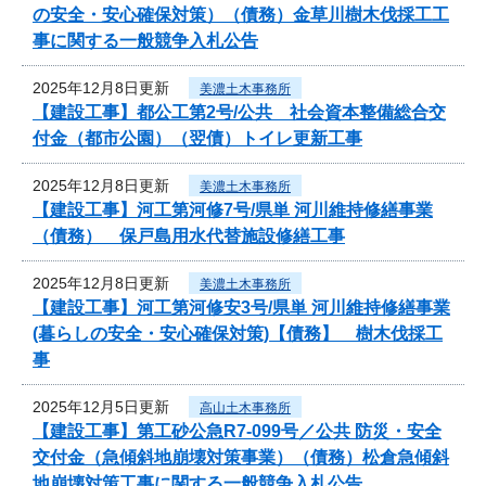
の安全・安心確保対策）（債務）金草川樹木伐採工工
事に関する一般競争入札公告
2025年12月8日更新
美濃土木事務所
【建設工事】都公工第2号/公共 社会資本整備総合交
付金（都市公園）（翌債）トイレ更新工事
2025年12月8日更新
美濃土木事務所
【建設工事】河工第河修7号/県単 河川維持修繕事業
（債務） 保戸島用水代替施設修繕工事
2025年12月8日更新
美濃土木事務所
【建設工事】河工第河修安3号/県単 河川維持修繕事業
(暮らしの安全・安心確保対策)【債務】 樹木伐採工
事
2025年12月5日更新
高山土木事務所
【建設工事】第工砂公急R7-099号／公共 防災・安全
交付金（急傾斜地崩壊対策事業）（債務）松倉急傾斜
地崩壊対策工事に関する一般競争入札公告