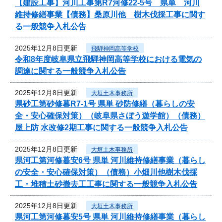
【建設工事】河川工事第R7河修22-5号 県単 河川
維持修繕事業【債務】桑原川他 樹木伐採工事に関す
る一般競争入札公告
2025年12月8日更新
飛騨神岡高等学校
令和8年度岐阜県立飛騨神岡高等学校における電気の
調達に関する一般競争入札公告
2025年12月8日更新
大垣土木事務所
県砂工第砂修暮R7-1号 県単 砂防修繕（暮らしの安
全・安心確保対策）（岐阜県さぼう遊学館）（債務）
屋上防 水改修2期工事に関する一般競争入札公告
2025年12月8日更新
大垣土木事務所
県河工第河修暮安6号 県単 河川維持修繕事業（暮らし
の安全・安心確保対策）（債務）小畑川他樹木伐採
工・堆積土砂撤去工工事に関する一般競争入札公告
2025年12月8日更新
大垣土木事務所
県河工第河修暮安5号 県単 河川維持修繕事業（暮らし