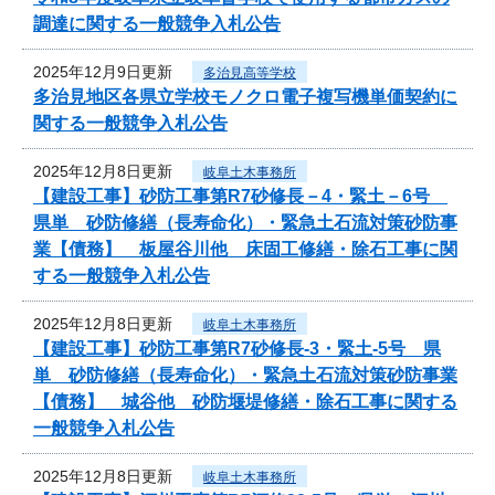
調達に関する一般競争入札公告
2025年12月9日更新
多治見高等学校
多治見地区各県立学校モノクロ電子複写機単価契約に
関する一般競争入札公告
2025年12月8日更新
岐阜土木事務所
【建設工事】砂防工事第R7砂修長－4・緊土－6号
県単 砂防修繕（長寿命化）・緊急土石流対策砂防事
業【債務】 板屋谷川他 床固工修繕・除石工事に関
する一般競争入札公告
2025年12月8日更新
岐阜土木事務所
【建設工事】砂防工事第R7砂修長-3・緊土-5号 県
単 砂防修繕（長寿命化）・緊急土石流対策砂防事業
【債務】 城谷他 砂防堰堤修繕・除石工事に関する
一般競争入札公告
2025年12月8日更新
岐阜土木事務所