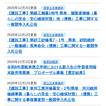
2025年12月2日更新
揖斐土木事務所
【建設工事】第維工舗暮1他号 県単 舗装道補修（暮
らしの安全・安心確保対策）他（債務）工事に関する
一般競争入札公告
2025年12月2日更新
揖斐土木事務所
【建設工事】第砂工砂修長7－1号 県単 砂防維持
（一般修繕）長寿命化（債務）工事に関する一般競争
入札公告
2025年12月1日更新
教育財務課
令和8年度岐阜県立学校における新入生の学習者用端
末販売等業務 プロポーザル募集【選定結果】
2025年12月1日更新
郡上土木事務所
【建設工事】単河工第河修暮安－2号/県単 河川維持
修繕事業（暮らしの安全・安心確保対策）（債務）工
事に関する事後審査型一般競争入札公告