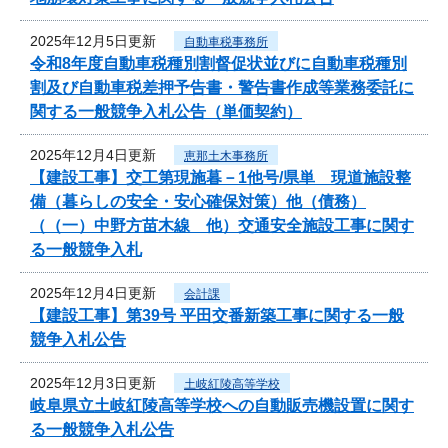
2025年12月5日更新
自動車税事務所
令和8年度自動車税種別割督促状並びに自動車税種別
割及び自動車税差押予告書・警告書作成等業務委託に
関する一般競争入札公告（単価契約）
2025年12月4日更新
恵那土木事務所
【建設工事】交工第現施暮－1他号/県単 現道施設整
備（暮らしの安全・安心確保対策）他（債務）
（（一）中野方苗木線 他）交通安全施設工事に関す
る一般競争入札
2025年12月4日更新
会計課
【建設工事】第39号 平田交番新築工事に関する一般
競争入札公告
2025年12月3日更新
土岐紅陵高等学校
岐阜県立土岐紅陵高等学校への自動販売機設置に関す
る一般競争入札公告