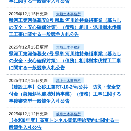
事に関する一般競争入札公告
2025年12月15日更新
大垣土木事務所
県河工第河修暮安8号 県単 河川維持修繕事業（暮らし
の安全・安心確保対策）（債務）相川・泥川樹木伐採
工工事に関する一般競争入札公告
2025年12月15日更新
大垣土木事務所
県河工第河修暮安7号 県単 河川維持修繕事業（暮らし
の安全・安心確保対策）（債務）相川樹木伐採工工事
に関する一般競争入札公告
2025年12月15日更新
郡上土木事務所
【建設工事】公砂工第R7-10-2号/公共 防災・安全交
付金（急傾斜地崩壊対策事業）（債務）工事に関する
事後審査型一般競争入札公告
2025年12月12日更新
岐阜土木事務所
【令和8年度】高富トンネル電気需給契約に関する一
般競争入札公告