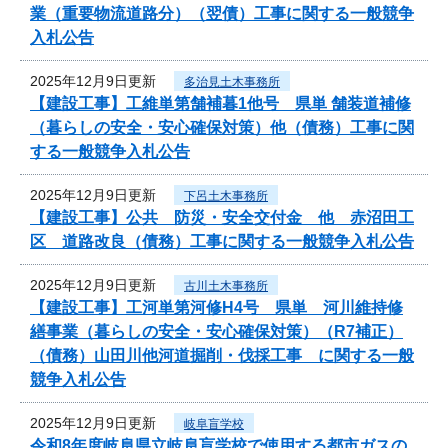
業（重要物流道路分）（翌債）工事に関する一般競争
入札公告
2025年12月9日更新
多治見土木事務所
【建設工事】工維単第舗補暮1他号 県単 舗装道補修
（暮らしの安全・安心確保対策）他（債務）工事に関
する一般競争入札公告
2025年12月9日更新
下呂土木事務所
【建設工事】公共 防災・安全交付金 他 赤沼田工
区 道路改良（債務）工事に関する一般競争入札公告
2025年12月9日更新
古川土木事務所
【建設工事】工河単第河修H4号 県単 河川維持修
繕事業（暮らしの安全・安心確保対策）（R7補正）
（債務）山田川他河道掘削・伐採工事 に関する一般
競争入札公告
2025年12月9日更新
岐阜盲学校
令和8年度岐阜県立岐阜盲学校で使用する都市ガスの