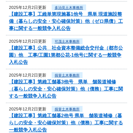
2025年12月2日更新
多治見土木事務所
【建設工事】工維単第現施暮1他号 県単 現道施設整
備（暮らしの安全・安心確保対策）他（ゼロ県債）工
事に関する一般競争入札公告
2025年12月2日更新
可茂土木事務所
【建設工事】公共 社会資本整備総合交付金（都市公
園）他 工事/工園1第都公花-1他号に関する一般競争
入札公告
2025年12月2日更新
揖斐土木事務所
【建設工事】第維工舗暮3他号 県単 舗装道補修
（暮らしの安全・安心確保対策）他（債務）工事に関
する一般競争入札公告
2025年12月2日更新
揖斐土木事務所
【建設工事】第維工舗暮2他号 県単 舗装道補修（暮
らしの安全・安心確保対策）他（債務）工事に関する
一般競争入札公告