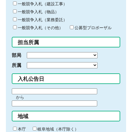
キ
一般競争入札（建設工事）
ー
一般競争入札（物品）
ワ
一般競争入札（業務委託）
ー
ド
一般競争入札（その他）
公募型プロポーザル
を
入
担当所属
力
部局
所属
入札公告日
期
から
間
期
の
間
始
地域
の
ま
終
り
わ
本庁
岐阜地域（本庁除く）