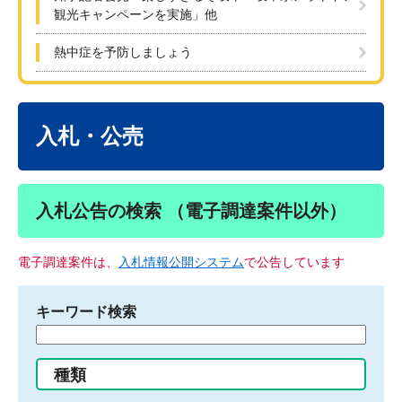
観光キャンペーンを実施」他
熱中症を予防しましょう
本
文
入札・公売
入札公告の検索 （電子調達案件以外）
電子調達案件は、
入札情報公開システム
で公告しています
キーワード検索
検
索
す
種類
る