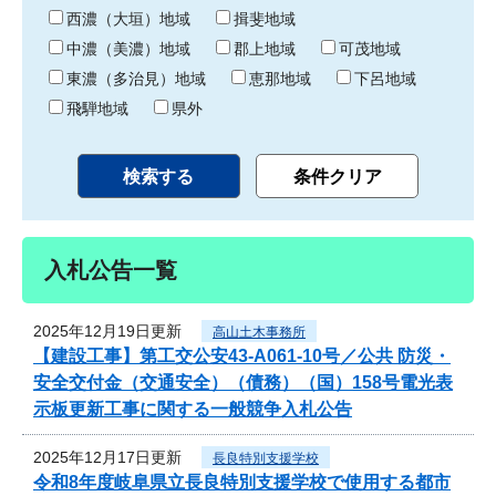
り
西濃（大垣）地域
揖斐地域
中濃（美濃）地域
郡上地域
可茂地域
東濃（多治見）地域
恵那地域
下呂地域
飛騨地域
県外
入札公告一覧
2025年12月19日更新
高山土木事務所
【建設工事】第工交公安43-A061-10号／公共 防災・
安全交付金（交通安全）（債務）（国）158号電光表
示板更新工事に関する一般競争入札公告
2025年12月17日更新
長良特別支援学校
令和8年度岐阜県立長良特別支援学校で使用する都市