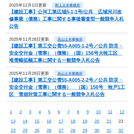
2025年12月1日更新
郡上土木事務所
【建設工事】公河工第広域5-1-1号/公共 広域河川改
修事業（債務）工事に関する事後審査型一般競争入札
公告
2025年11月28日更新
高山土木事務所
【建設工事】第工交公雪55-A005-1-2号／公共 防災・
安全交付金（雪寒）（債務）（国）156号大牧工区
堆雪幅拡幅工事に関する一般競争入札公告
2025年11月28日更新
高山土木事務所
【建設工事】第工交公雪55-A005-2-2号／公共 防災・
安全交付金（雪寒）（債務） （国）156号 牧戸1工
区 雪崩対策工事に関する一般競争入札公告
1
2
3
4
5
6
7
8
9
10
11
12
13
14
15
16
17
18
19
20
21
22
23
24
25
26
27
28
29
30
31
32