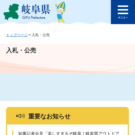
ペ
メ
このページの本文へ
ー
ニ
メ
ジ
ュ
ニ
の
ー
ュ
先
を
ー
頭
飛
トップページ
>
入札・公売
で
ば
す
し
入札・公売
。
て
本
文
へ
重要なお知らせ
知事記者会見「楽しすぎるぞ岐阜！岐阜県アウトドア