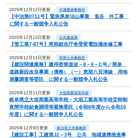
2025年12月12日更新
中濃農林事務所
【中治第0711号】緊急県単治山事業 鬼谷 外工事
に関する一般競争入札公告
2025年12月12日更新
公共建築課
【管工第7-87号】恵那総合庁舎受変電設備改修工事
2025年12月11日更新
恵那土木事務所
【建設関連業務】建用委第道改－8－9－C号／県単
道路新設改良事業（債務）（一）恵那八百津線 用地
測量調査等委託 に関する一般競争入札公告
2025年12月11日更新
大垣商業高等学校
岐阜県立大垣商業高等学校・大垣工業高等学校定時制
夜間学校給食調理等業務委託（令和8年度から令和10
年度）に関する一般競争入札公告
2025年12月9日更新
多治見土木事務所
【建設工事】工建第J2－3号 公共 地域連携推進事