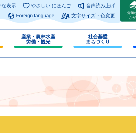
このページの本文へ
がな表示
やさしい にほんご
音声読み上げ
分類
Foreign language
文字サイズ・色変更
さが
産業・農林水産
社会基盤
労働・観光
まちづくり
閉
閉
じ
じ
る
る