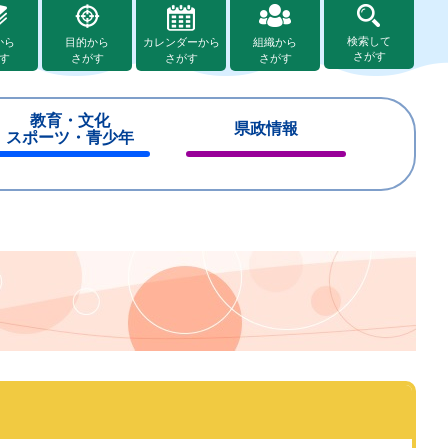
検索して
から
目的から
カレンダーから
組織から
さがす
す
さがす
さがす
さがす
教育・文化
県政情報
スポーツ・青少年
閉
閉
じ
じ
る
る