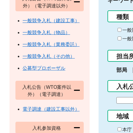
キーワー
外）（電子調達以外）
種類
一般競争入札（建設工事）
一般
一般競争入札（物品）
一般
一般競争入札（業務委託）
担当
一般競争入札（その他）
公募型プロポーザル
部局
入札
入札公告（WTO案件以
外）（電子調達）
期
間
電子調達（建設工事以外）
の
地域
始
入札参加資格
ま
本庁