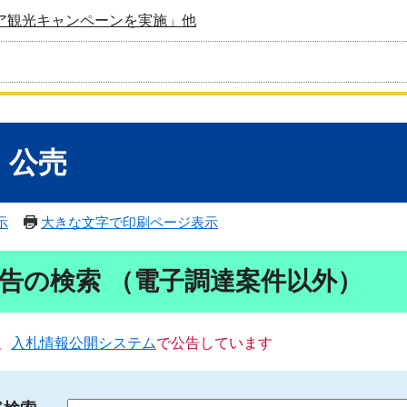
ア観光キャンペーンを実施」他
・公売
示
大きな文字で印刷ページ表示
告の検索 （電子調達案件以外）
、
入札情報公開システム
で公告しています