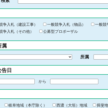
ド検索
検
索
す
る
キ
競争入札（建設工事）
一般競争入札（物品）
一般競
ー
競争入札（その他）
公募型プロポーザル
ワ
ー
所属
ド
を
所属
入
力
公告日
から
期
間
の
終
わ
岐阜地域（本庁除く）
西濃（大垣）地域
揖斐