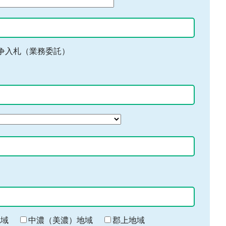
争入札（業務委託）
地域
中濃（美濃）地域
郡上地域