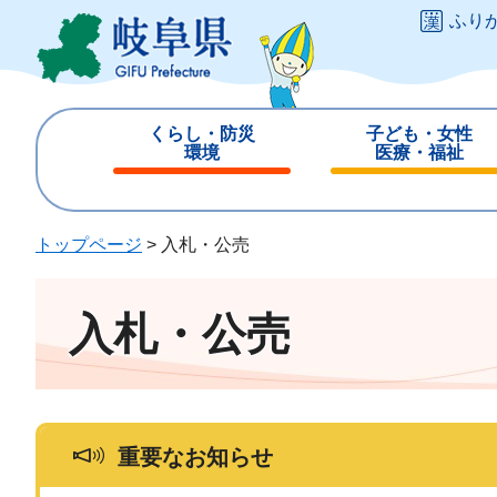
ペ
メ
ふり
ー
ニ
ジ
ュ
の
ー
先
を
くらし・防災
子ども・女性
頭
飛
環境
医療・福祉
で
ば
閉
閉
す
し
じ
じ
。
て
る
る
トップページ
>
入札・公売
本
文
へ
入札・公売
重要なお知らせ