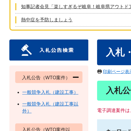
知事記者会見「楽しすぎるぞ岐阜！岐阜県アウトド
熱中症を予防しましょう
本
入札
文
印刷ページ表
入札公告（WTO案件）
入札公
一般競争入札（建設工事）
一般競争入札（建設工事以
電子調達案件は
外）
入札公告（WTO案件以