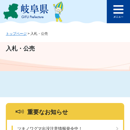
ペ
メ
このページの本文へ
ー
ニ
メ
ジ
ュ
ニ
の
ー
ュ
先
を
ー
頭
飛
トップページ
>
入札・公売
で
ば
す
し
入札・公売
。
て
本
文
へ
重要なお知らせ
ツキノワグマ出没注意情報発令中！