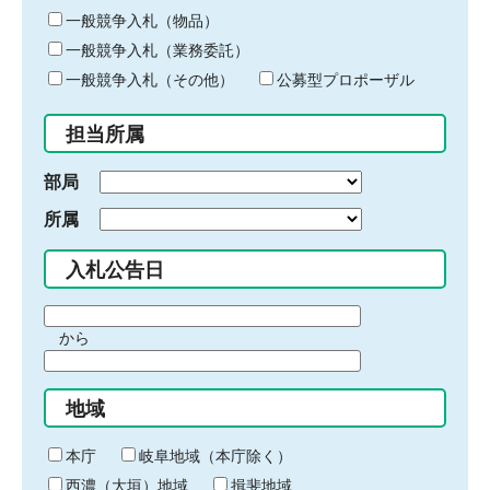
ー
一般競争入札（物品）
ワ
一般競争入札（業務委託）
ー
ド
一般競争入札（その他）
公募型プロポーザル
を
入
担当所属
力
部局
所属
入札公告日
期
から
間
期
の
間
始
地域
の
ま
終
り
わ
本庁
岐阜地域（本庁除く）
り
西濃（大垣）地域
揖斐地域