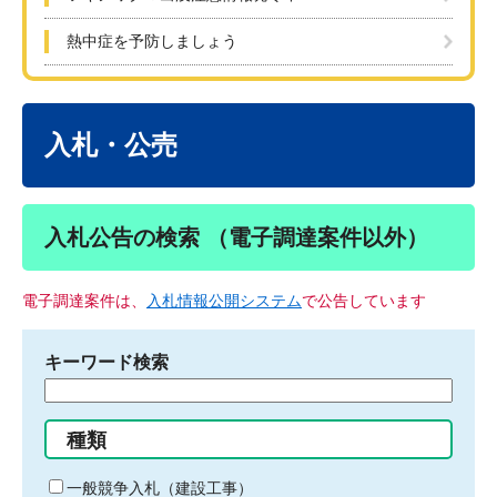
熱中症を予防しましょう
本
文
入札・公売
入札公告の検索 （電子調達案件以外）
電子調達案件は、
入札情報公開システム
で公告しています
キーワード検索
検
索
す
種類
る
キ
一般競争入札（建設工事）