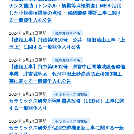
ナンス補助（トンネル・橋梁等点検調査）MEを活用
した小規模橋梁等の点検・ 修繕業務 委託工事に関す
る一般競争入札公告
2024年6月24日更新
飛騨農林事務所
【建設工事】飛治第0610号 公共 復旧治山工事（上
沢上）に関する一般競争入札公告
2024年6月24日更新
飛騨農林事務所
【建設工事】飛中第0602号 県営中山間地域総合整備
事業 北吉城地区 数河中田土砂崩落防止柵第3期工
事に関する一般競争入札公告
2024年6月24日更新
セラミックス研究所
セラミックス研究所照明器具改修（LED化）工事に関
する一般競争入札
2024年6月24日更新
セラミックス研究所
セラミックス研究所個別空調機更新工事に関する一般