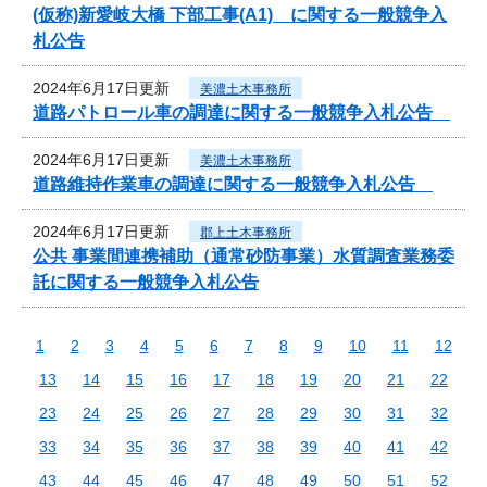
(仮称)新愛岐大橋 下部工事(A1) に関する一般競争入
札公告
2024年6月17日更新
美濃土木事務所
道路パトロール車の調達に関する一般競争入札公告
2024年6月17日更新
美濃土木事務所
道路維持作業車の調達に関する一般競争入札公告
2024年6月17日更新
郡上土木事務所
公共 事業間連携補助（通常砂防事業）水質調査業務委
託に関する一般競争入札公告
1
2
3
4
5
6
7
8
9
10
11
12
13
14
15
16
17
18
19
20
21
22
23
24
25
26
27
28
29
30
31
32
33
34
35
36
37
38
39
40
41
42
43
44
45
46
47
48
49
50
51
52