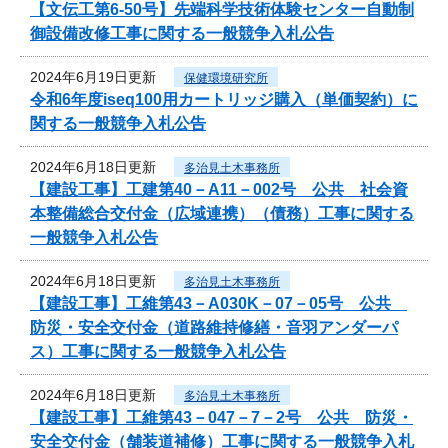
【文伝工第6-50号】先端科学技術体験センター自動制
御設備改修工事に関する一般競争入札公告
2024年6月19日更新
保健環境研究所
令和6年度iseq100用カートリッジ購入（単価契約）に
関する一般競争入札公告
2024年6月18日更新
多治見土木事務所
【建設工事】工建第40－A11－002号 公共 社会資
本整備総合交付金（広域連携）（債務）工事に関する
一般競争入札公告
2024年6月18日更新
多治見土木事務所
【建設工事】工維第43－A030K－07－05号 公共
防災・安全交付金（道路維持修繕・音羽アンダーパ
ス）工事に関する一般競争入札公告
2024年6月18日更新
多治見土木事務所
【建設工事】工維第43－047－7－2号 公共 防災・
安全交付金（舗装道補修）工事に関する一般競争入札