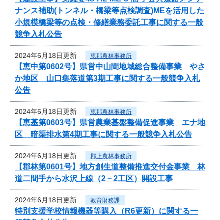
ナンス補助(トンネル・橋梁等点検調査)MEを活用した
小規模橋梁等の点検・修繕業務委託工事に関する一般
競争入札公告
2024年6月18日更新
恵那農林事務所
【恵中第0602号】県営中山間地域総合整備事業 やさ
か地区 山口集落道第3期工事に関する一般競争入札
公告
2024年6月18日更新
恵那農林事務所
【恵基第0603号】県営農業基盤整備促進事業 エナ地
区 暗渠排水第4期工事に関する一般競争入札公告
2024年6月18日更新
郡上農林事務所
【郡林第0601号】地方創生道整備推進交付金事業 林
道二間手から水沢上線（2－2工区）開設工事
2024年6月18日更新
教育財務課
特別支援学校情報機器等購入（R6更新）に関する一