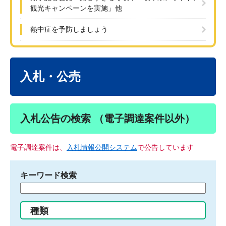
観光キャンペーンを実施」他
熱中症を予防しましょう
本
文
入札・公売
入札公告の検索 （電子調達案件以外）
電子調達案件は、
入札情報公開システム
で公告しています
キーワード検索
検
索
す
種類
る