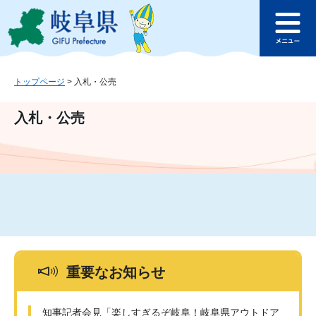
ペ
メ
このページの本文へ
ー
ニ
メ
ジ
ュ
ニ
の
ー
ュ
先
を
ー
頭
飛
トップページ
>
入札・公売
で
ば
す
し
入札・公売
。
て
本
文
へ
重要なお知らせ
知事記者会見「楽しすぎるぞ岐阜！岐阜県アウトドア