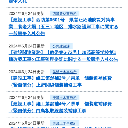
競争入札
2024年6月24日更新
西濃農林事務所
【建設工事】西防第0601号 県営ため池防災対策事
業 養老大場（五三）地区 排水路護岸工事に関する
一般競争入札公告
2024年6月24日更新
公共建築課
【建設関連業務】【教委第6-72号】加茂高等学校第1
棟改築工事の工事監理委託に関する一般競争入札公告
2024年6月24日更新
美濃土木事務所
【建設工事】維工第舗補2号／県単 舗装道補修費
（緊自債分）上野関線舗装補修工事
2024年6月24日更新
美濃土木事務所
【建設工事】維工第舗補4号／県単 舗装道補修費
（緊自債分）白鳥板取線舗装補修工事
2024年6月24日更新
美濃土木事務所