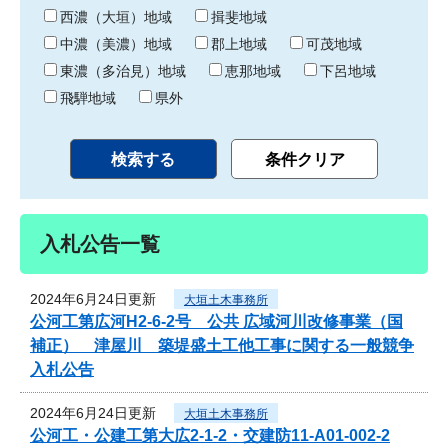
り
西濃（大垣）地域
揖斐地域
中濃（美濃）地域
郡上地域
可茂地域
東濃（多治見）地域
恵那地域
下呂地域
飛騨地域
県外
入札公告一覧
2024年6月24日更新
大垣土木事務所
公河工第広河H2-6-2号 公共 広域河川改修事業（国
補正） 津屋川 築堤盛土工他工事に関する一般競争
入札公告
2024年6月24日更新
大垣土木事務所
公河工・公建工第大広2-1-2・交建防11-A01-002-2