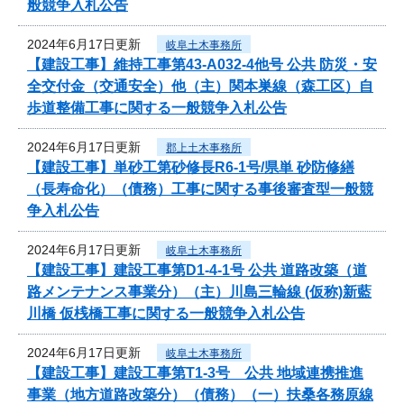
般競争入札公告
2024年6月17日更新
岐阜土木事務所
【建設工事】維持工事第43-A032-4他号 公共 防災・安
全交付金（交通安全）他（主）関本巣線（森工区）自
歩道整備工事に関する一般競争入札公告
2024年6月17日更新
郡上土木事務所
【建設工事】単砂工第砂修長R6-1号/県単 砂防修繕
（長寿命化）（債務）工事に関する事後審査型一般競
争入札公告
2024年6月17日更新
岐阜土木事務所
【建設工事】建設工事第D1-4-1号 公共 道路改築（道
路メンテナンス事業分）（主）川島三輪線 (仮称)新藍
川橋 仮桟橋工事に関する一般競争入札公告
2024年6月17日更新
岐阜土木事務所
【建設工事】建設工事第T1-3号 公共 地域連携推進
事業（地方道路改築分）（債務）（一）扶桑各務原線