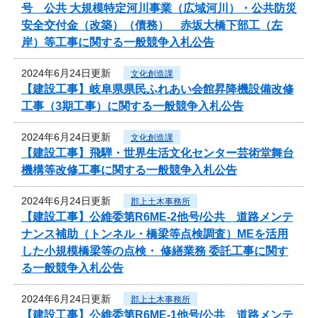
号 公共 大規模特定河川事業（広域河川）・公共防災
安全交付金（改築）（債務） 赤坂大橋下部工（左
岸）等工事に関する一般競争入札公告
2024年6月24日更新
文化創造課
【建設工事】岐阜県県民ふれあい会館昇降機設備改修
工事（3期工事）に関する一般競争入札公告
2024年6月24日更新
文化創造課
【建設工事】飛騨・世界生活文化センター芸術堂舞台
機構等改修工事に関する一般競争入札公告
2024年6月24日更新
郡上土木事務所
【建設工事】公維委第R6ME-2他号/公共 道路メンテ
ナンス補助（トンネル・橋梁等点検調査）MEを活用
した小規模橋梁等の点検・ 修繕業務 委託工事に関す
る一般競争入札公告
2024年6月24日更新
郡上土木事務所
【建設工事】公維委第R6ME-1他号/公共 道路メンテ