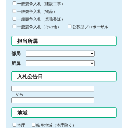
キ
一般競争入札（建設工事）
ー
一般競争入札（物品）
ワ
一般競争入札（業務委託）
ー
ド
一般競争入札（その他）
公募型プロポーザル
を
入
担当所属
力
部局
所属
入札公告日
期
から
間
期
の
間
始
地域
の
ま
終
り
わ
本庁
岐阜地域（本庁除く）