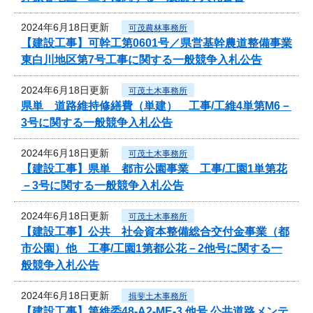
2024年6月18日更新
可茂農林事務所
【建設工事】可幹工第0601号／県営基幹農道整備事業
東白川地区第7号工事に関する一般競争入札公告
2024年6月18日更新
可茂土木事務所
県単 道路維持修繕費（単建） 工事/工維4単第M6－
3号に関する一般競争入札公告
2024年6月18日更新
可茂土木事務所
【建設工事】県単 都市公園事業 工事/工園1単第花
－3号に関する一般競争入札公告
2024年6月18日更新
可茂土木事務所
【建設工事】公共 社会資本整備総合交付金事業（都
市公園）他 工事/工園1第都公花－2他号に関する一
般競争入札公告
2024年6月18日更新
揖斐土木事務所
【建設工事】第維委48-A2-ME-3 他号 公共道路メンテ