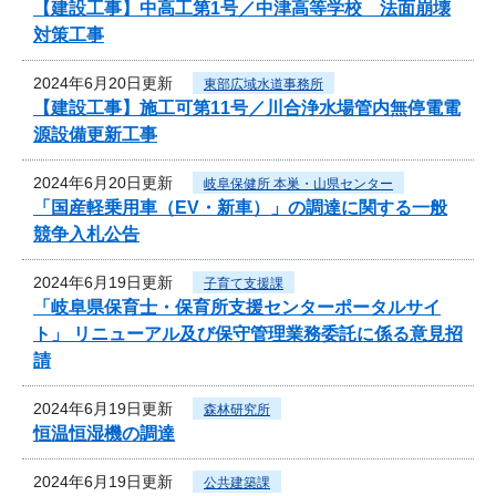
【建設工事】中高工第1号／中津高等学校 法面崩壊
対策工事
2024年6月20日更新
東部広域水道事務所
【建設工事】施工可第11号／川合浄水場管内無停電電
源設備更新工事
2024年6月20日更新
岐阜保健所 本巣・山県センター
「国産軽乗用車（EV・新車）」の調達に関する一般
競争入札公告
2024年6月19日更新
子育て支援課
「岐阜県保育士・保育所支援センターポータルサイ
ト」 リニューアル及び保守管理業務委託に係る意見招
請
2024年6月19日更新
森林研究所
恒温恒湿機の調達
2024年6月19日更新
公共建築課