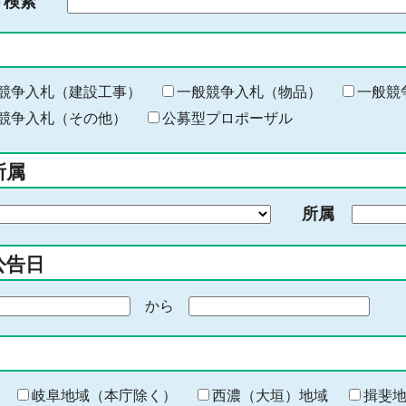
ド検索
検
索
す
る
キ
競争入札（建設工事）
一般競争入札（物品）
一般競
ー
競争入札（その他）
公募型プロポーザル
ワ
ー
所属
ド
を
所属
入
力
公告日
から
期
間
の
終
わ
岐阜地域（本庁除く）
西濃（大垣）地域
揖斐