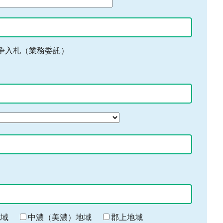
争入札（業務委託）
地域
中濃（美濃）地域
郡上地域