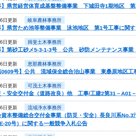
事】県営経営体育成基盤整備事業 下城田寺1期地区 第
16日更新
岐阜農林事務所
事】県営ため池等整備事業 泳池地区 第1号工事に関す
16日更新
揖斐土木事務所
】第砂工砂メ5-3-1-3号 公共 砂防メンテナンス事
16日更新
恵那農林事務所
第0609号】公共 流域保全総合治山事業 東桑原地区
16日更新
可茂土木事務所
・安全交付金（道路改良）他 工事/工建2第31－A01
16日更新
流域浄水事務所
会資本整備総合交付金事業（防災・安全）長良川系No.
-PE-20号）に関する一般競争入札公告