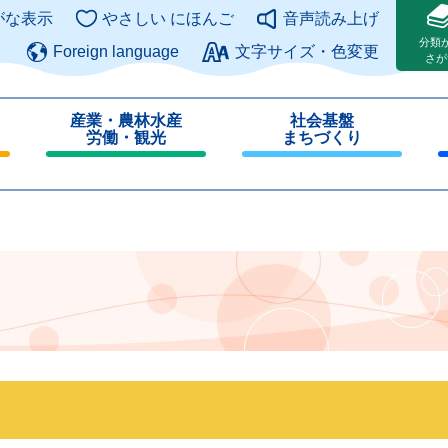
このページの本文へ
がな表示
やさしい にほんご
音声読み上げ
分類
Foreign language
文字サイズ・色変更
さが
産業・農林水産
社会基盤
労働・観光
まちづくり
閉
閉
じ
じ
る
る