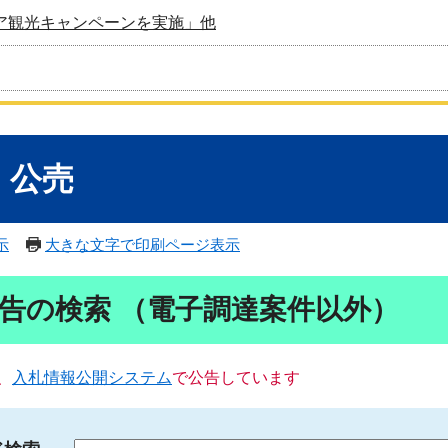
ア観光キャンペーンを実施」他
・公売
示
大きな文字で印刷ページ表示
告の検索 （電子調達案件以外）
、
入札情報公開システム
で公告しています