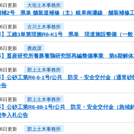
16日更新
大垣土木事務所
舗補2号 県単 舗装道補修（主）岐阜南濃線 舗装補修
16日更新
古川土木事務所
】工維3単第現施R6-K1号 県単 現道施設整備（一
16日更新
農政課
事】畜産研究所養豚養鶏研究部再編整備事業 第6期解
16日更新
郡上土木事務所
】公砂工第R6-6-1号/公共 防災・安全交付金（通
公告
16日更新
郡上土木事務所
】公砂工第R6-88-1号/公共 防災・安全交付金（急
競争入札公告
16日更新
郡上土木事務所