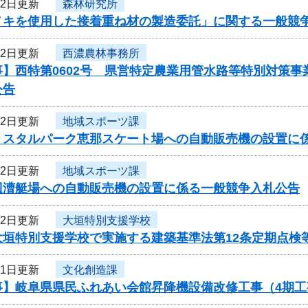
12日更新
森林研究所
ノキを使用した接着重ね材の製造委託」に関する一般競
12日更新
西濃農林事務所
事】西特第0602号 県営特定農業用管水路等特別対策
公告
12日更新
地域スポーツ課
リスタルパーク恵那スケート場への自動販売機の設置に
12日更新
地域スポーツ課
辺漕艇場への自動販売機の設置に係る一般競争入札公告
12日更新
大垣特別支援学校
大垣特別支援学校で実施する建築基準法第12条定期点検
11日更新
文化創造課
事】岐阜県県民ふれあい会館昇降機設備改修工事（4期