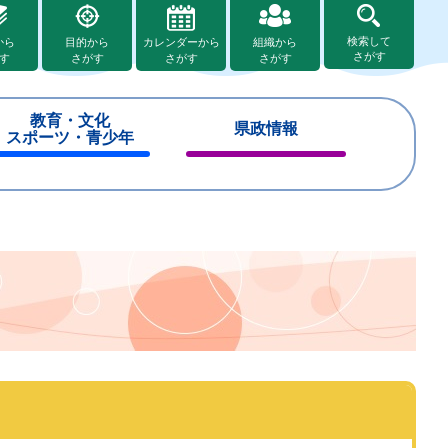
検索して
から
目的から
カレンダーから
組織から
さがす
す
さがす
さがす
さがす
教育・文化
県政情報
スポーツ・青少年
閉
閉
じ
じ
る
る