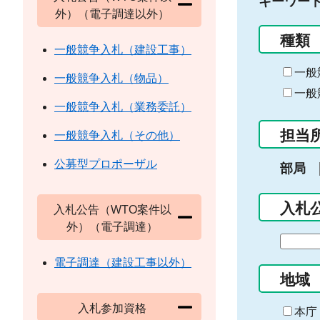
キーワー
外）（電子調達以外）
種類
一般競争入札（建設工事）
一般
一般競争入札（物品）
一般
一般競争入札（業務委託）
担当
一般競争入札（その他）
公募型プロポーザル
部局
入札
入札公告（WTO案件以
外）（電子調達）
期
間
電子調達（建設工事以外）
の
地域
始
入札参加資格
ま
本庁