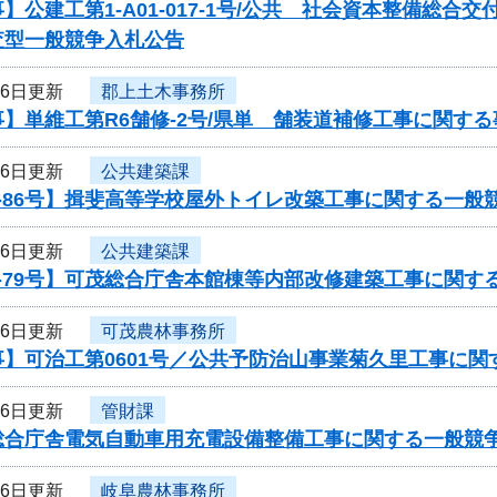
】公建工第1-A01-017-1号/公共 社会資本整備総
査型一般競争入札公告
16日更新
郡上土木事務所
】単維工第R6舗修-2号/県単 舗装道補修工事に関す
16日更新
公共建築課
-86号】揖斐高等学校屋外トイレ改築工事に関する一般
16日更新
公共建築課
-79号】可茂総合庁舎本館棟等内部改修建築工事に関す
16日更新
可茂農林事務所
事】可治工第0601号／公共予防治山事業菊久里工事に関
16日更新
管財課
総合庁舎電気自動車用充電設備整備工事に関する一般競
16日更新
岐阜農林事務所