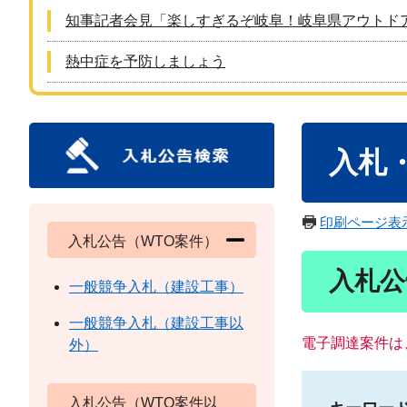
知事記者会見「楽しすぎるぞ岐阜！岐阜県アウトド
熱中症を予防しましょう
本
入札
文
印刷ページ表
入札公告（WTO案件）
入札公
一般競争入札（建設工事）
一般競争入札（建設工事以
電子調達案件は
外）
入札公告（WTO案件以