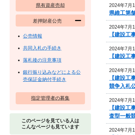
2024年7月
県有資産売却
県維工第
差押財産公売
2024年7月
【建設工事
公売情報
共同入札の手続き
2024年7月
【建設工
落札後の注意事項
2024年7月
銀行振り込みなどによる公
【建設工事
売保証金納付手続き
競争入札
指定管理者の募集
2024年7月
【建設工事
査型一般
このページを見ている人は
こんなページも見ています
2024年7月