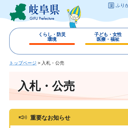
ペ
メ
ふり
ー
ニ
ジ
ュ
の
ー
先
を
くらし・防災
子ども・女性
頭
飛
環境
医療・福祉
で
ば
閉
閉
す
し
じ
じ
。
て
る
る
トップページ
>
入札・公売
本
文
へ
入札・公売
重要なお知らせ