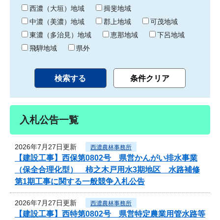
り
西濃（大垣）地域
揖斐地域
中濃（美濃）地域
郡上地域
可茂地域
東濃（多治見）地域
恵那地域
下呂地域
飛騨地域
県外
入札公告一覧
2026年7月27日更新
西濃農林事務所
【建設工事】西保第0802号 県営かんがい排水事業
（保全合理化型） 柿之木戸用水3期地区 水路補修
第1期工事に関する一般競争入札公告
2026年7月27日更新
西濃農林事務所
【建設工事】西特第0802号 県営特定農業用管水路等