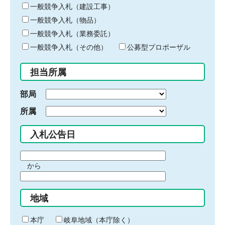
キ
一般競争入札（建設工事）
ー
一般競争入札（物品）
ワ
一般競争入札（業務委託）
ー
ド
一般競争入札（その他）
公募型プロポーザル
を
入
担当所属
力
部局
所属
入札公告日
期
から
間
期
の
間
始
地域
の
ま
終
り
わ
本庁
岐阜地域（本庁除く）