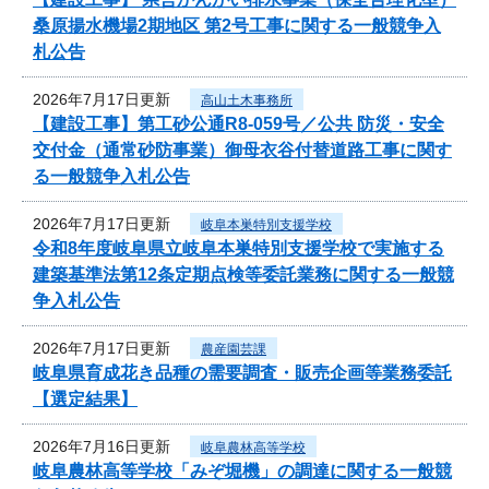
桑原揚水機場2期地区 第2号工事に関する一般競争入
札公告
2026年7月17日更新
高山土木事務所
【建設工事】第工砂公通R8-059号／公共 防災・安全
交付金（通常砂防事業）御母衣谷付替道路工事に関す
る一般競争入札公告
2026年7月17日更新
岐阜本巣特別支援学校
令和8年度岐阜県立岐阜本巣特別支援学校で実施する
建築基準法第12条定期点検等委託業務に関する一般競
争入札公告
2026年7月17日更新
農産園芸課
岐阜県育成花き品種の需要調査・販売企画等業務委託
【選定結果】
2026年7月16日更新
岐阜農林高等学校
岐阜農林高等学校「みぞ堀機」の調達に関する一般競