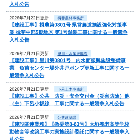
入札公告
2026年7月22日更新
揖斐農林事務所
【建設工事】揖農第0801号 県営農道施設強化対策事
業 揖斐中部5期地区 第1号舗装工事に関する一般競争
入札公告
2026年7月21日更新
里川・水産振興課
【建設工事】里川第0801号 内水面振興施設整備事
業 魚苗センター場外井戸ポンプ更新工事に関する一
般競争入札公告
2026年7月21日更新
下呂土木事務所
【建設工事】公共 防災・安全交付金（災害防除）他
（主）下呂小坂線 工事に関する一般競争入札公告
2026年7月21日更新
公共建築課
【建設関連業務】【教委第8-63号】大垣養老高等学校
動物舎等改築工事の実施設計委託に関する一般競争入
札公告