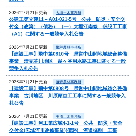
2026年7月21日更新
大垣土木事務所
公建工第交建11－A01-021-5号 公共 防災・安全交
付金（改築）（債務） （一）大垣江南線 仮設工工事
（A1）に関する一般競争入札公告
2026年7月21日更新
飛騨農林事務所
【建設工事】飛中第0810号 県営中山間地域総合整備
事業 清見荘川地区 越ヶ谷用水路工事に関する一般
競争入札公告
2026年7月21日更新
飛騨農林事務所
【建設工事】飛中第0808号 県営中山間地域総合整備
事業 古川地区 川原頭首工工事に関する一般競争入
札公告
2026年7月21日更新
美濃土木事務所
【建設工事】河工第広域4-1-1号 公共 防災・安全
交付金(広域河川改修事業)(債務) 河道掘削 工事