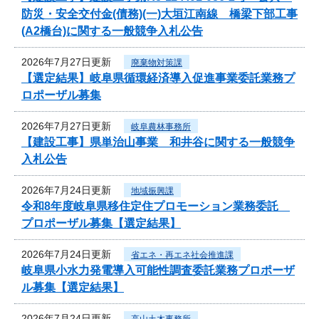
防災・安全交付金(債務)(一)大垣江南線 橋梁下部工事
(A2橋台)に関する一般競争入札公告
2026年7月27日更新
廃棄物対策課
【選定結果】岐阜県循環経済導入促進事業委託業務プ
ロポーザル募集
2026年7月27日更新
岐阜農林事務所
【建設工事】県単治山事業 和井谷に関する一般競争
入札公告
2026年7月24日更新
地域振興課
令和8年度岐阜県移住定住プロモーション業務委託
プロポーザル募集【選定結果】
2026年7月24日更新
省エネ・再エネ社会推進課
岐阜県小水力発電導入可能性調査委託業務プロポーザ
ル募集【選定結果】
2026年7月24日更新
高山土木事務所