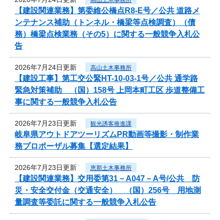
【建設関連業務】第委維公橋点R8-E号／公共 道路メ
ンテナンス補助（トンネル・橋梁等点検調査）（債
務）橋梁点検業務（その5）に関する一般競争入札公
告
2026年7月24日更新
高山土木事務所
【建設工事】第工交公緊HT-10-03-1号／公共 通学路
緊急対策補助 （国）158号 上岡本町工区 歩道整備工
事に関する一般競争入札公告
2026年7月23日更新
観光誘客推進課
岐阜県アウトドアツーリズムPR動画等撮影・制作業
務プロポーザル募集【選定結果】
2026年7月23日更新
恵那土木事務所
【建設関連業務】交用委第31－A047－A号/公共 防
災・安全交付金（交通安全） （国）256号 用地測
量調査等委託に関する一般競争入札公告