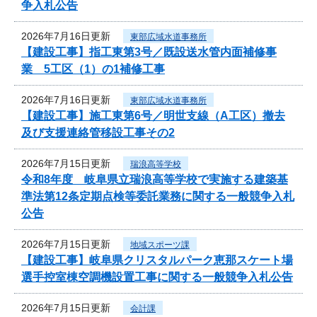
争入札公告
2026年7月16日更新
東部広域水道事務所
【建設工事】指工東第3号／既設送水管内面補修事
業 5工区（1）の1補修工事
2026年7月16日更新
東部広域水道事務所
【建設工事】施工東第6号／明世支線（A工区）撤去
及び支援連絡管移設工事その2
2026年7月15日更新
瑞浪高等学校
令和8年度 岐阜県立瑞浪高等学校で実施する建築基
準法第12条定期点検等委託業務に関する一般競争入札
公告
2026年7月15日更新
地域スポーツ課
【建設工事】岐阜県クリスタルパーク恵那スケート場
選手控室棟空調機設置工事に関する一般競争入札公告
2026年7月15日更新
会計課