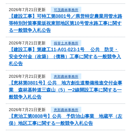
2026年7月21日更新
可茂農林事務所
【建設工事】可特工第0801号／県営特定農業用管水路
等特別対策事業坂祝東部地区第10号管水路工事に関す
る一般競争入札公告
2026年7月21日更新
揖斐土木事務所
【建設工事】第建工11-A01-023-1号 公共 防災・
安全交付金（改築）（債務）工事に関する一般競争入
札公告
2026年7月21日更新
恵那農林事務所
【恵林第0801号】公共 地方創生道整備推進交付金事
業 森林基幹道三森山（5）ー2線開設工事に関する一
般競争入札公告
2026年7月21日更新
恵那農林事務所
【恵治工第0808号】公共 予防治山事業 地蔵平（左
俣）地区工事に関する一般競争入札公告