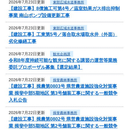
2026年7月23日更新
東部広域水道事務所
【建設工事】8債施工可第4号／温室効果ガス排出抑制
事業 南山ポンプ設備更新工事
2026年7月23日更新
東部広域水道事務所
【建設工事】工東第5号／落合取水場取水井（外面）
劣化修繕工事
2026年7月22日更新
観光企画課
令和8年度持続可能な観光に関する講習の運営等業務
委託プロポーザル募集【選定結果】
2026年7月22日更新
揖斐農林事務所
【建設工事】揖農第0803号 県営農道施設強化対策事
業 揖斐中部5期地区 第3号舗装工事に関する一般競争
入札公告
2026年7月22日更新
揖斐農林事務所
【建設工事】揖農第0802号 県営農道施設強化対策事
業 揖斐中部5期地区 第2号舗装工事に関する一般競争