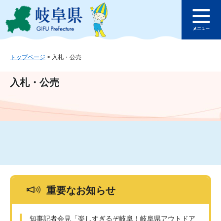
ペ
メ
このページの本文へ
ー
ニ
メ
ジ
ュ
ニ
の
ー
ュ
先
を
ー
頭
飛
トップページ
>
入札・公売
で
ば
す
し
入札・公売
。
て
本
文
へ
重要なお知らせ
知事記者会見「楽しすぎるぞ岐阜！岐阜県アウトドア