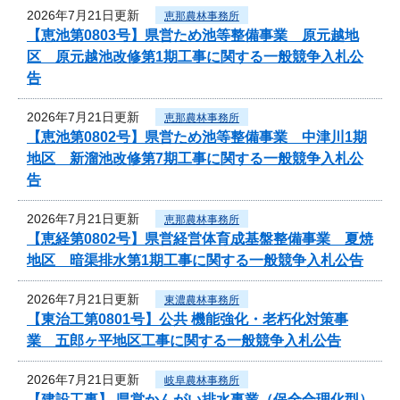
2026年7月21日更新
恵那農林事務所
【恵池第0803号】県営ため池等整備事業 原元越地
区 原元越池改修第1期工事に関する一般競争入札公
告
2026年7月21日更新
恵那農林事務所
【恵池第0802号】県営ため池等整備事業 中津川1期
地区 新溜池改修第7期工事に関する一般競争入札公
告
2026年7月21日更新
恵那農林事務所
【恵経第0802号】県営経営体育成基盤整備事業 夏焼
地区 暗渠排水第1期工事に関する一般競争入札公告
2026年7月21日更新
東濃農林事務所
【東治工第0801号】公共 機能強化・老朽化対策事
業 五郎ヶ平地区工事に関する一般競争入札公告
2026年7月21日更新
岐阜農林事務所
【建設工事】 県営かんがい排水事業（保全合理化型）