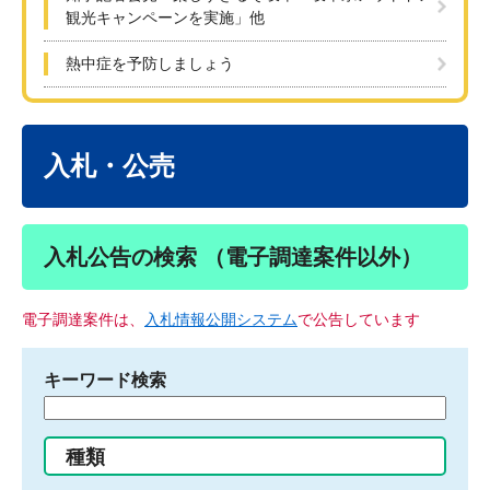
観光キャンペーンを実施」他
熱中症を予防しましょう
本
文
入札・公売
入札公告の検索 （電子調達案件以外）
電子調達案件は、
入札情報公開システム
で公告しています
キーワード検索
検
索
す
種類
る