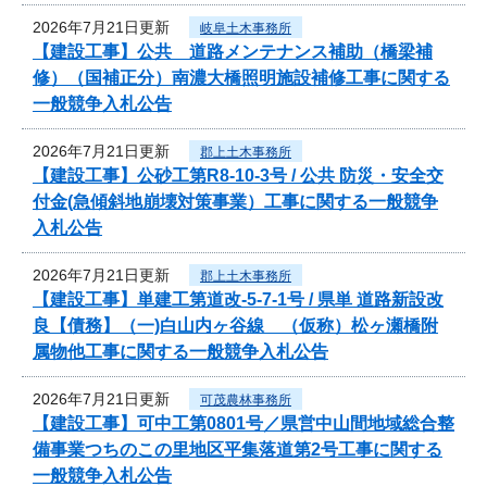
2026年7月21日更新
岐阜土木事務所
【建設工事】公共 道路メンテナンス補助（橋梁補
修）（国補正分）南濃大橋照明施設補修工事に関する
一般競争入札公告
2026年7月21日更新
郡上土木事務所
【建設工事】公砂工第R8-10-3号 / 公共 防災・安全交
付金(急傾斜地崩壊対策事業）工事に関する一般競争
入札公告
2026年7月21日更新
郡上土木事務所
【建設工事】単建工第道改-5-7-1号 / 県単 道路新設改
良【債務】（一)白山内ヶ谷線 （仮称）松ヶ瀬橋附
属物他工事に関する一般競争入札公告
2026年7月21日更新
可茂農林事務所
【建設工事】可中工第0801号／県営中山間地域総合整
備事業つちのこの里地区平集落道第2号工事に関する
一般競争入札公告