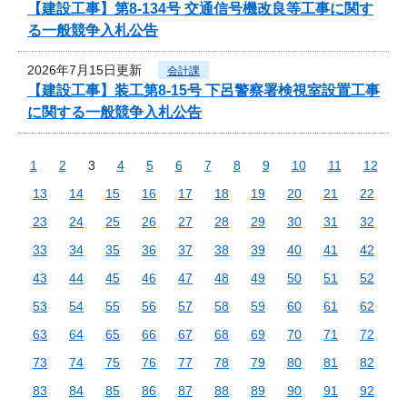
【建設工事】第8-134号 交通信号機改良等工事に関す
る一般競争入札公告
2026年7月15日更新
会計課
【建設工事】装工第8-15号 下呂警察署検視室設置工事
に関する一般競争入札公告
1
2
3
4
5
6
7
8
9
10
11
12
13
14
15
16
17
18
19
20
21
22
23
24
25
26
27
28
29
30
31
32
33
34
35
36
37
38
39
40
41
42
43
44
45
46
47
48
49
50
51
52
53
54
55
56
57
58
59
60
61
62
63
64
65
66
67
68
69
70
71
72
73
74
75
76
77
78
79
80
81
82
83
84
85
86
87
88
89
90
91
92