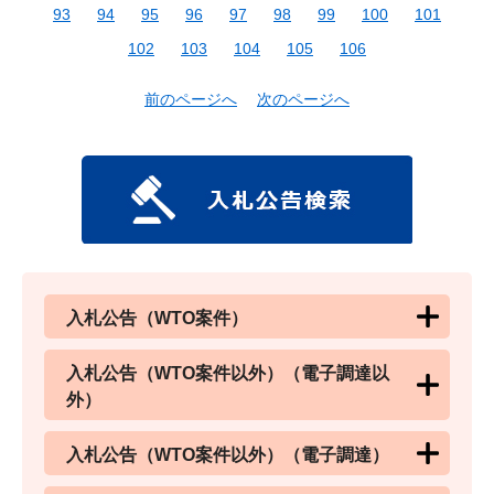
93
94
95
96
97
98
99
100
101
102
103
104
105
106
前のページへ
次のページへ
入札公告（WTO案件）
入札公告（WTO案件以外）（電子調達以
外）
入札公告（WTO案件以外）（電子調達）