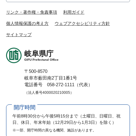
リンク・著作権・免責事項
利用ガイド
個人情報保護の考え方
ウェブアクセシビリティ方針
サイトマップ
岐阜県庁
GIFU Prefectural Office
〒500-8570
岐阜市薮田南2丁目1番1号
電話番号 058-272-1111（代表）
（法人番号4000020210005）
開庁時間
午前8時30分から午後5時15分まで
（土曜日、日曜日、祝
日、休日、年末年始（12月29日から1月3日）を除く）
※一部、開庁時間の異なる機関、施設があります。