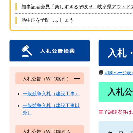
知事記者会見「楽しすぎるぞ岐阜！岐阜県アウトド
熱中症を予防しましょう
本
入札
文
印刷ページ表
入札公告（WTO案件）
入札公
一般競争入札（建設工事）
一般競争入札（建設工事以
電子調達案件は
外）
入札公告（WTO案件以