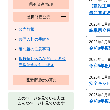
県有資産売却
【建設工事
事に関す
差押財産公売
2026年1月
公売情報
岐阜県立
共同入札の手続き
2026年1月
令和8年
落札後の注意事項
銀行振り込みなどによる公
2026年1月
売保証金納付手続き
令和8年
2026年1月
指定管理者の募集
安全キャ
2026年1月
このページを見ている人は
令和8年
こんなページも見ています