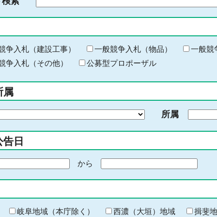
ド検索
検
索
す
る
キ
競争入札（建設工事）
一般競争入札（物品）
一般競
ー
競争入札（その他）
公募型プロポーザル
ワ
ー
所属
ド
を
所属
入
力
公告日
から
期
間
の
終
わ
岐阜地域（本庁除く）
西濃（大垣）地域
揖斐