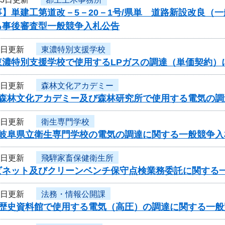
】単建工第道改－5－20－1号/県単 道路新設改良（
る事後審査型一般競争入札公告
9日更新
東濃特別支援学校
東濃特別支援学校で使用するLPガスの調達（単価契約
9日更新
森林文化アカデミー
度森林文化アカデミー及び森林研究所で使用する電気の
8日更新
衛生専門学校
度岐阜県立衛生専門学校の電気の調達に関する一般競争入
8日更新
飛騨家畜保健衛生所
ビネット及びクリーンベンチ保守点検業務委託に関する
6日更新
法務・情報公開課
度歴史資料館で使用する電気（高圧）の調達に関する一般