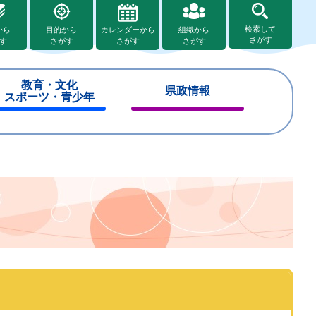
検索して
から
目的から
カレンダーから
組織から
さがす
す
さがす
さがす
さがす
教育・文化
県政情報
スポーツ・青少年
閉
閉
じ
じ
る
る