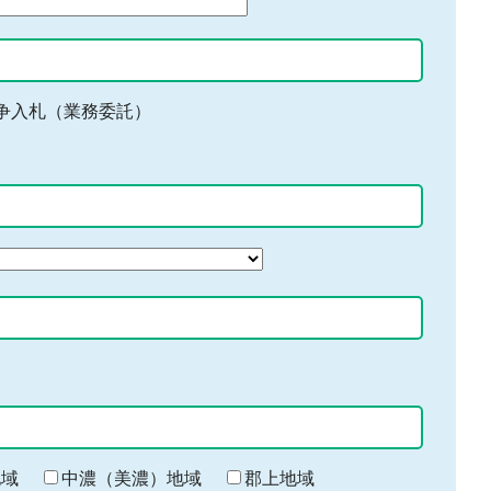
争入札（業務委託）
地域
中濃（美濃）地域
郡上地域