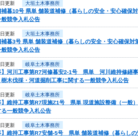
6日更新
大垣土木事務所
補暮10号 県単 舗装道補修（暮らしの安全・安心確保
一般競争入札公告
6日更新
大垣土木事務所
補暮3号 県単 舗装道補修（暮らしの安全・安心確保対
一般競争入札公告
5日更新
岐阜土木事務所
事】河川工事第R7河修暮安2-1号 県単 河川維持修
 樹木伐採・河道掘削工事に関する一般競争入札公告
5日更新
岐阜土木事務所
事】維持工事第R7現施Z1号 県単 現道施設整備（一
する一般競争入札公告
5日更新
岐阜土木事務所
】維持工事第R7安舗-5号 県単 舗装道補修（暮らし