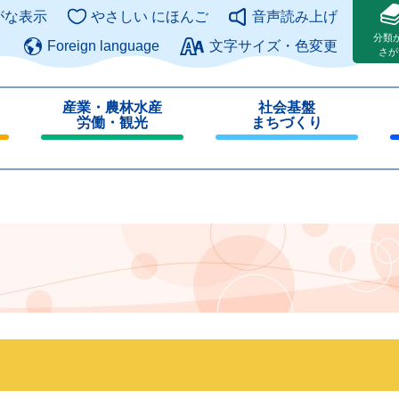
このページの本文へ
がな表示
やさしい にほんご
音声読み上げ
分類
Foreign language
文字サイズ・色変更
さが
産業・農林水産
社会基盤
労働・観光
まちづくり
閉
閉
じ
じ
る
る