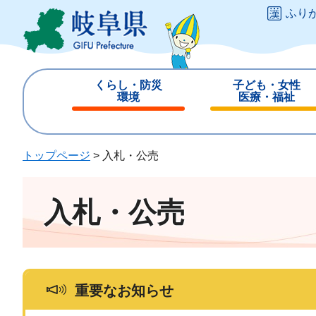
ペ
メ
ふり
ー
ニ
ジ
ュ
の
ー
先
を
くらし・防災
子ども・女性
頭
飛
環境
医療・福祉
で
ば
閉
閉
す
し
じ
じ
。
て
る
る
トップページ
>
入札・公売
本
文
へ
入札・公売
重要なお知らせ