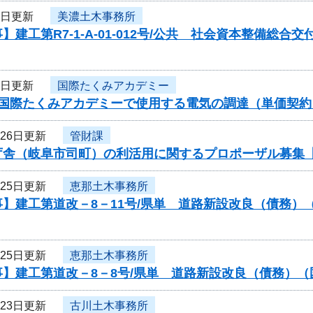
5日更新
美濃土木事務所
】建工第R7-1-A-01-012号/公共 社会資本整備総
5日更新
国際たくみアカデミー
度国際たくみアカデミーで使用する電気の調達（単価契
月26日更新
管財課
庁舎（岐阜市司町）の利活用に関するプロポーザル募集
月25日更新
恵那土木事務所
事】建工第道改－8－11号/県単 道路新設改良（債務
月25日更新
恵那土木事務所
】建工第道改－8－8号/県単 道路新設改良（債務）（
月23日更新
古川土木事務所