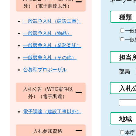
キーワー
外）（電子調達以外）
種類
一般競争入札（建設工事）
一般
一般競争入札（物品）
一般
一般競争入札（業務委託）
担当
一般競争入札（その他）
公募型プロポーザル
部局
入札
入札公告（WTO案件以
外）（電子調達）
期
間
電子調達（建設工事以外）
の
地域
始
入札参加資格
ま
本庁