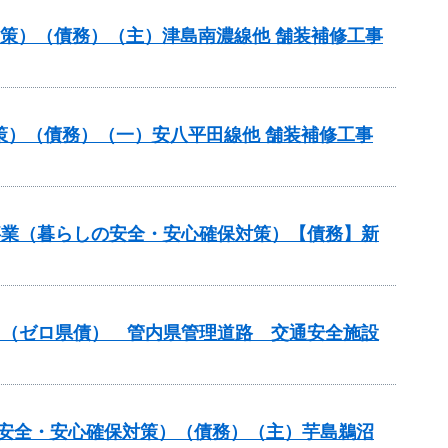
対策）（債務）（主）津島南濃線他 舗装補修工事
策）（債務）（一）安八平田線他 舗装補修工事
繕事業（暮らしの安全・安心確保対策）【債務】新
般）（ゼロ県債） 管内県管理道路 交通安全施設
の安全・安心確保対策）（債務）（主）芋島鵜沼