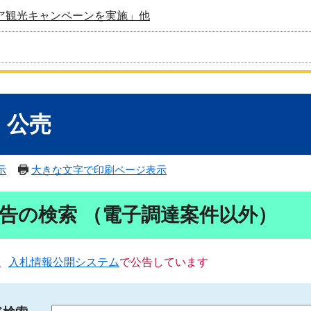
ア観光キャンペーンを実施」他
・公売
示
大きな文字で印刷ページ表示
告の検索 （電子調達案件以外）
、
入札情報公開システム
で公告しています