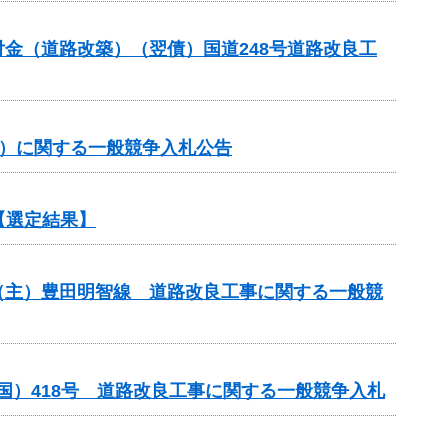
合交付金（道路改築）（翌債）国道248号道路改良工
約）に関する一般競争入札公告
【選定結果】
）（主）豊田明智線 道路改良工事に関する一般競
国）418号 道路改良工事に関する一般競争入札