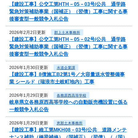
【建設工事】公交工第HTH－05－03号/公共 通学路
緊急対策補助事業（国補正）（翌債）工事に関する事
後審査型一般競争入札公告
2026年2月2日更新
郡上土木事務所
【建設工事】公交工第HTH－05－02号/公共 通学路
緊急対策補助事業（国補正）（翌債）工事に関する事
後審査型一般競争入札公告
2026年1月30日更新
水道企業課
【建設工事】8債施工B2第1号／大容量送水管整備事
業 シールド（瑞浪市土岐町地内）工事
2026年1月29日更新
各務原西高等学校
岐阜県立各務原西高等学校への自動販売機設置に係る
一般競争入札公告
2026年1月29日更新
恵那土木事務所
【建設工事】維工第MKH08－03号/公共 道路メンテ
ナンス補助（橋梁補修）（国補正）（翌債）（（国）