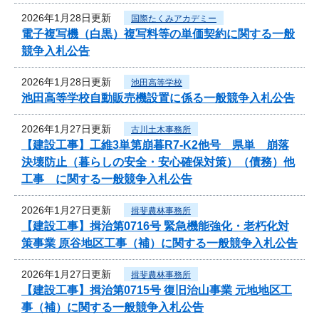
2026年1月28日更新
国際たくみアカデミー
電子複写機（白黒）複写料等の単価契約に関する一般
競争入札公告
2026年1月28日更新
池田高等学校
池田高等学校自動販売機設置に係る一般競争入札公告
2026年1月27日更新
古川土木事務所
【建設工事】工維3単第崩暮R7-K2他号 県単 崩落
決壊防止（暮らしの安全・安心確保対策）（債務）他
工事 に関する一般競争入札公告
2026年1月27日更新
揖斐農林事務所
【建設工事】揖治第0716号 緊急機能強化・老朽化対
策事業 原谷地区工事（補）に関する一般競争入札公告
2026年1月27日更新
揖斐農林事務所
【建設工事】揖治第0715号 復旧治山事業 元地地区工
事（補）に関する一般競争入札公告