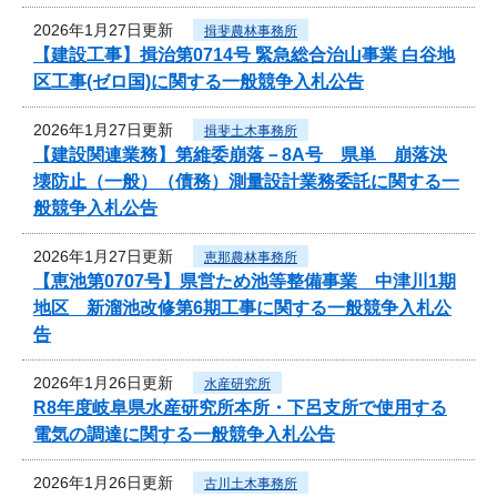
2026年1月27日更新
揖斐農林事務所
【建設工事】揖治第0714号 緊急総合治山事業 白谷地
区工事(ゼロ国)に関する一般競争入札公告
2026年1月27日更新
揖斐土木事務所
【建設関連業務】第維委崩落－8A号 県単 崩落決
壊防止（一般）（債務）測量設計業務委託に関する一
般競争入札公告
2026年1月27日更新
恵那農林事務所
【恵池第0707号】県営ため池等整備事業 中津川1期
地区 新溜池改修第6期工事に関する一般競争入札公
告
2026年1月26日更新
水産研究所
R8年度岐阜県水産研究所本所・下呂支所で使用する
電気の調達に関する一般競争入札公告
2026年1月26日更新
古川土木事務所