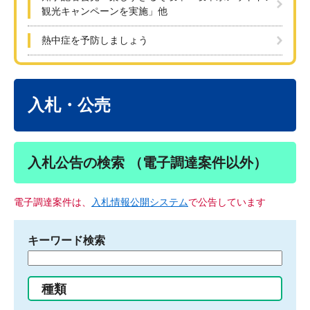
観光キャンペーンを実施」他
熱中症を予防しましょう
本
文
入札・公売
入札公告の検索 （電子調達案件以外）
電子調達案件は、
入札情報公開システム
で公告しています
キーワード検索
検
索
す
種類
る