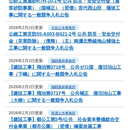
公砂工第通砂R7H-10-1号 公共 防災・安全交付金（通
常砂防事業）（国補正）（翌債）宮代西山田 堰堤工
事に関する一般競争入札公告
2026年2月2日更新
大垣土木事務所
公維工第災防55-A003-B021-2号 公共 防災・安全交付
金（災害防除）（債務）（主）南濃北勢線地山補強土
工事に関する一般競争入札公告
2026年2月2日更新
飛騨農林事務所
【建設工事】飛治第0718号 公共ゼロ国 復旧治山工
事（下嶋）に関する一般競争入札公告
2026年2月2日更新
飛騨農林事務所
【建設工事】飛治第0717号 公共補正 復旧治山工事
（大柳）に関する一般競争入札公告
2026年2月2日更新
美濃土木事務所
【建設工事】都公工第5号/公共 社会資本整備総合交
付金事業（都市公園）（翌債）橋梁改築工事