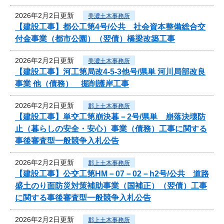
2026年2月2日更新
美濃土木事務所
【建設工事】都公工第4号/公共 社会資本整備総合交
付金事業（都市公園）（翌債）橋梁改築工事
2026年2月2日更新
美濃土木事務所
【建設工事】河工第局改4-5-3他号/県単 河川局部改良
事業 他（債務） 掘削護岸工事
2026年2月2日更新
郡上土木事務所
【建設工事】単交工第崩決暮－2号/県単 崩落決壊防
止（暮らしの安全・安心）事業（債務）工事に関する
事後審査型一般競争入札公告
2026年2月2日更新
郡上土木事務所
【建設工事】公交工第HM－07－02－h2号/公共 道路
盛土のり面防災対策補助事業（国補正）（翌債）工事
に関する事後審査型一般競争入札公告
2026年2月2日更新
郡上土木事務所