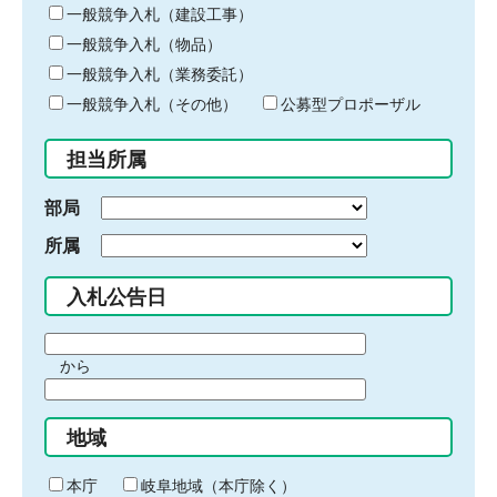
キ
一般競争入札（建設工事）
ー
一般競争入札（物品）
ワ
一般競争入札（業務委託）
ー
ド
一般競争入札（その他）
公募型プロポーザル
を
入
担当所属
力
部局
所属
入札公告日
期
から
間
期
の
間
始
地域
の
ま
終
り
わ
本庁
岐阜地域（本庁除く）