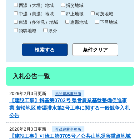
り
西濃（大垣）地域
揖斐地域
中濃（美濃）地域
郡上地域
可茂地域
東濃（多治見）地域
恵那地域
下呂地域
飛騨地域
県外
入札公告一覧
2026年2月3日更新
揖斐農林事務所
【建設工事】揖基第0702号 県営農業基盤整備促進事
業 若松地区 暗渠排水第2号工事に関する一般競争入札
公告
2026年2月3日更新
可茂農林事務所
【建設工事】可治工第0705号／公共山地災害重点地域