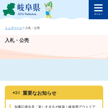
ペ
メ
このページの本文へ
ー
ニ
メ
ジ
ュ
ニ
の
ー
ュ
先
を
ー
頭
飛
トップページ
>
入札・公売
で
ば
す
し
入札・公売
。
て
本
文
へ
重要なお知らせ
知事記者会見「楽しすぎるぞ岐阜！岐阜県アウトドア