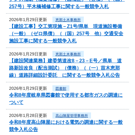
257号）平木橋補修工事に関する一般競争入札
2026年1月29日更新
恵那土木事務所
【建設工事】交工第現施－Z1号/県単 現道施設整備
（一般）（ゼロ県債）（（国）257号 他）交通安全
施設工事に関する一般競争入札
2026年1月29日更新
恵那土木事務所
【建設関連業務】建委第道改8－23－E号／県単 道
路新設改良（配当測試）（債務）（（一）苗木恵那
線）道路詳細設計委託 に関する一般競争入札公告
2026年1月29日更新
図書館
令和8年度岐阜県図書館で使用する都市ガスの調達に
ついて
2026年1月28日更新
高山陣屋管理事務所
令和8年度高山陣屋における電気の調達に関する一般
競争入札公告