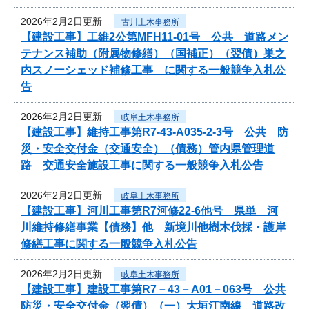
2026年2月2日更新
古川土木事務所
【建設工事】工維2公第MFH11-01号 公共 道路メン
テナンス補助（附属物修繕）（国補正）（翌債）巣之
内スノーシェッド補修工事 に関する一般競争入札公
告
2026年2月2日更新
岐阜土木事務所
【建設工事】維持工事第R7-43-A035-2-3号 公共 防
災・安全交付金（交通安全）（債務）管内県管理道
路 交通安全施設工事に関する一般競争入札公告
2026年2月2日更新
岐阜土木事務所
【建設工事】河川工事第R7河修22-6他号 県単 河
川維持修繕事業【債務】他 新境川他樹木伐採・護岸
修繕工事に関する一般競争入札公告
2026年2月2日更新
岐阜土木事務所
【建設工事】建設工事第R7－43－A01－063号 公共
防災・安全交付金（翌債）（一）大垣江南線 道路改