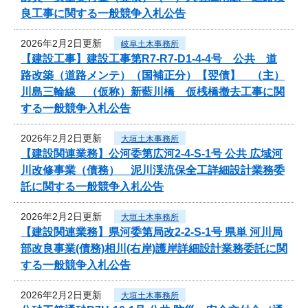
良工事に関する一般競争入札公告
2026年2月2日更新
岐阜土木事務所
【建設工事】建設工事第R7-R7-D1-4-4号 公共 道
路改築（道路メンテ）（国補正分）【翌債】 （主）
川島三輪線 （仮称）新藍川橋 仮桟橋撤去工事に関
する一般競争入札公告
2026年2月2日更新
大垣土木事務所
【建設関連業務】公河委第広河2-4-S-1号 公共 広域河
川改修事業（債務） 泥川渓流保全工詳細設計業務委
託に関する一般競争入札公告
2026年2月2日更新
大垣土木事務所
【建設関連業務】県河委第局改2-2-S-1号 県単 河川局
部改良事業(債務)相川(右岸)護岸詳細設計業務委託に関
する一般競争入札公告
2026年2月2日更新
大垣土木事務所