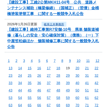
【建設工事】工維2公第MKH11-04号 公共 道路メ
ンテナンス補助（橋梁修繕）（国補正）（翌債）金桶
橋塗装塗替工事 に関する一般競争入札公告
2026年1月26日更新
岐阜土木事務所
【建設工事】維持工事第R7安舗-10号 県単 舗装道補
修（暮らしの安全・安心確保対策）（債務）（一）下
中屋笠松線ほか 舗装補修工事に関する一般競争入札
公告
1
2
3
4
5
6
7
8
9
10
11
12
13
14
15
16
17
18
19
20
21
22
23
24
25
26
27
28
29
30
31
32
33
34
35
36
37
38
39
40
41
42
43
44
45
46
47
48
49
50
51
52
53
54
55
56
57
58
59
60
61
62
63
64
65
66
67
68
69
70
71
72