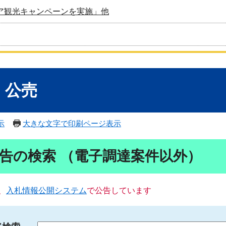
ア観光キャンペーンを実施」他
・公売
示
大きな文字で印刷ページ表示
告の検索 （電子調達案件以外）
、
入札情報公開システム
で公告しています