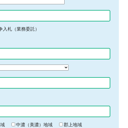
争入札（業務委託）
地域
中濃（美濃）地域
郡上地域