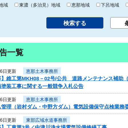
り
地域
東濃（多治見）地域
恵那地域
下呂地域
告一覧
26日更新
恵那土木事務所
】維工第MKH08－02号/公共 道路メンテナンス補助
橋塗装工事に関する一般競争入札公告
26日更新
恵那土木事務所
ム管理（岩村ダム・中野方ダム）電気設備保守点検業務
26日更新
東部広域水道事務所
事】工東第3号／中津川浄水場電気設備修繕工事