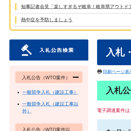
知事記者会見「楽しすぎるぞ岐阜！岐阜県アウトド
熱中症を予防しましょう
本
入札
文
印刷ページ表
入札公告（WTO案件）
入札公
一般競争入札（建設工事）
一般競争入札（建設工事以
電子調達案件は
外）
入札公告（WTO案件以