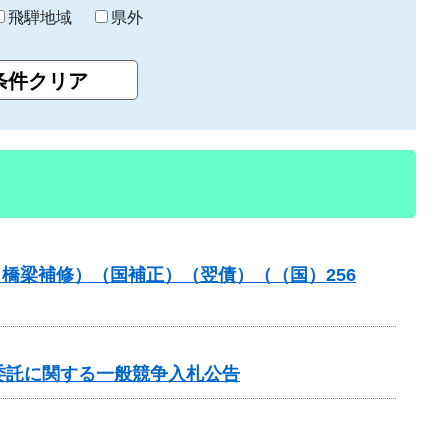
飛騨地域
県外
（橋梁補修）（国補正）（翌債）（（国）256
委託に関する一般競争入札公告