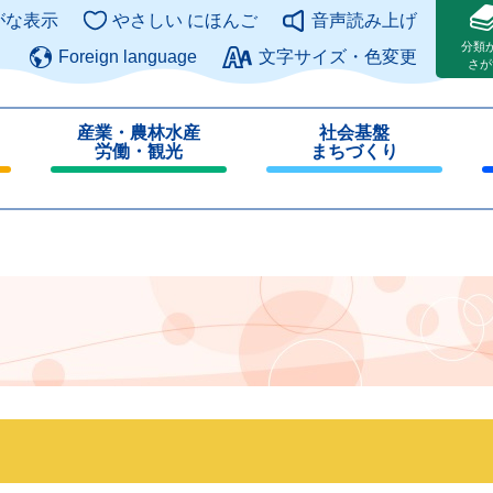
このページの本文へ
がな表示
やさしい にほんご
音声読み上げ
分類
Foreign language
文字サイズ・色変更
さが
産業・農林水産
社会基盤
労働・観光
まちづくり
閉
閉
じ
じ
る
る