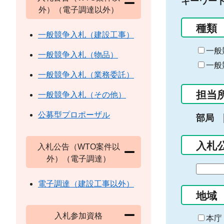
キーワー
外）（電子調達以外）
種類
一般競争入札（建設工事）
一般
一般競争入札（物品）
一般
一般競争入札（業務委託）
担当
一般競争入札（その他）
公募型プロポーザル
部局
入札
入札公告（WTO案件以
外）（電子調達）
期
間
電子調達（建設工事以外）
の
地域
始
入札参加資格
ま
本庁