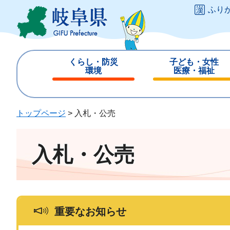
ペ
メ
ふり
ー
ニ
ジ
ュ
の
ー
先
を
くらし・防災
子ども・女性
頭
飛
環境
医療・福祉
で
ば
閉
閉
す
し
じ
じ
。
て
る
る
トップページ
>
入札・公売
本
文
へ
入札・公売
重要なお知らせ