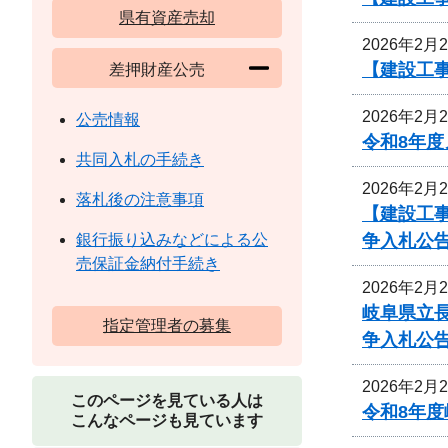
県有資産売却
2026年2月
【建設工
差押財産公売
2026年2月
公売情報
令和8年
共同入札の手続き
2026年2月
落札後の注意事項
【建設工事
争入札公
銀行振り込みなどによる公
売保証金納付手続き
2026年2月
岐阜県立
指定管理者の募集
争入札公
2026年2月
このページを見ている人は
令和8年
こんなページも見ています