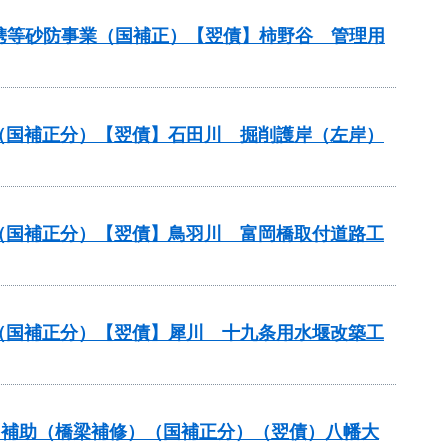
連携等砂防事業（国補正）【翌債】柿野谷 管理用
業（国補正分）【翌債】石田川 掘削護岸（左岸）
業（国補正分）【翌債】鳥羽川 富岡橋取付道路工
業（国補正分）【翌債】犀川 十九条用水堰改築工
ナンス補助（橋梁補修）（国補正分）（翌債）八幡大