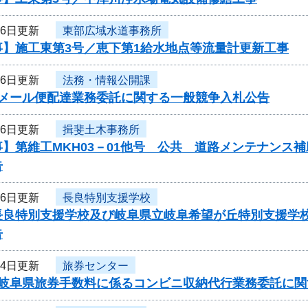
26日更新
東部広域水道事務所
事】施工東第3号／恵下第1給水地点等流量計更新工事
26日更新
法務・情報公開課
度メール便配達業務委託に関する一般競争入札公告
26日更新
揖斐土木事務所
】第維工MKH03－01他号 公共 道路メンテナンス
告
26日更新
長良特別支援学校
長良特別支援学校及び岐阜県立岐阜希望が丘特別支援学
告
24日更新
旅券センター
度岐阜県旅券手数料に係るコンビニ収納代行業務委託に関