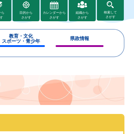
検索して
から
目的から
カレンダーから
組織から
さがす
す
さがす
さがす
さがす
教育・文化
県政情報
スポーツ・青少年
閉
閉
じ
じ
る
る