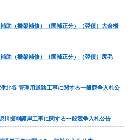
ナンス補助（橋梁補修）（国補正分）（翌債）大倉橋
ナンス補助（橋梁補修）（国補正分）（翌債）尻毛
債)志津北谷 管理用道路工事に関する一般競争入札公
）泥川掘削護岸工事に関する一般競争入札公告