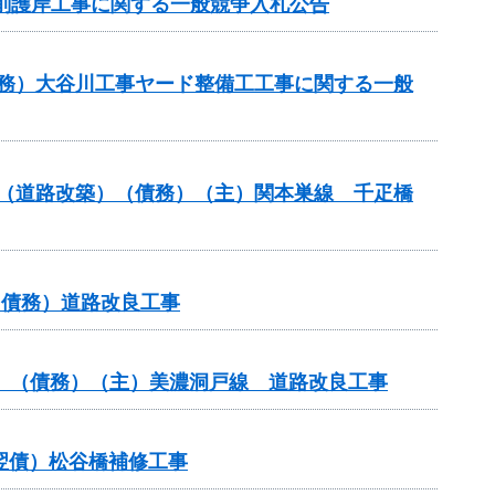
掘削護岸工事に関する一般競争入札公告
（債務）大谷川工事ヤード整備工工事に関する一般
交付金（道路改築）（債務）（主）関本巣線 千疋橋
（債務）道路改良工事
般分）（債務）（主）美濃洞戸線 道路改良工事
（翌債）松谷橋補修工事