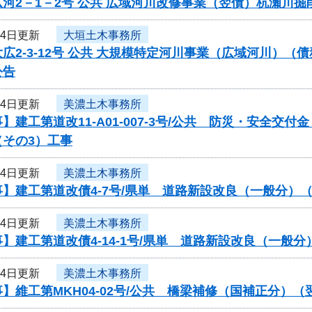
河2－1－2号 公共 広域河川改修事業（翌債）杭瀬川
24日更新
大垣土木事務所
広2-3-12号 公共 大規模特定河川事業（広域河川）
公告
24日更新
美濃土木事務所
】建工第道改11-A01-007-3号/公共 防災・安全
（その3）工事
24日更新
美濃土木事務所
】建工第道改債4-7号/県単 道路新設改良（一般分）
24日更新
美濃土木事務所
】建工第道改債4-14-1号/県単 道路新設改良（一
24日更新
美濃土木事務所
】維工第MKH04-02号/公共 橋梁補修（国補正分）