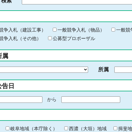
ド検索
検
索
す
る
キ
競争入札（建設工事）
一般競争入札（物品）
一般競
ー
競争入札（その他）
公募型プロポーザル
ワ
ー
所属
ド
を
所属
入
力
公告日
から
期
間
の
終
わ
岐阜地域（本庁除く）
西濃（大垣）地域
揖斐