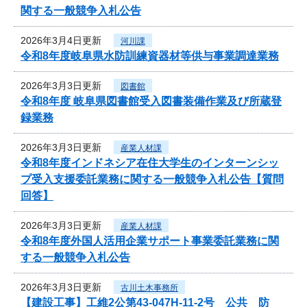
関する一般競争入札公告
2026年3月4日更新
河川課
令和8年度岐阜県水防訓練資器材等供与事業調達業務
2026年3月3日更新
図書館
令和8年度 岐阜県図書館受入図書装備作業及び所蔵登
録業務
2026年3月3日更新
産業人材課
令和8年度インドネシア在住大学生のインターンシッ
プ受入支援委託業務に関する一般競争入札公告【質問
回答】
2026年3月3日更新
産業人材課
令和8年度外国人活用企業サポート事業委託業務に関
する一般競争入札公告
2026年3月3日更新
古川土木事務所
【建設工事】工維2公第43-047H-11-2号 公共 防