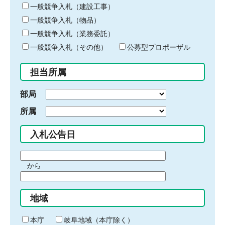
キ
一般競争入札（建設工事）
ー
一般競争入札（物品）
ワ
一般競争入札（業務委託）
ー
ド
一般競争入札（その他）
公募型プロポーザル
を
入
担当所属
力
部局
所属
入札公告日
期
から
間
期
の
間
始
地域
の
ま
終
り
わ
本庁
岐阜地域（本庁除く）