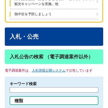
観光キャンペーンを実施」他
熱中症を予防しましょう
本
文
入札・公売
入札公告の検索 （電子調達案件以外）
電子調達案件は、
入札情報公開システム
で公告しています
キーワード検索
検
索
す
種類
る