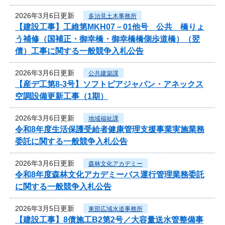
2026年3月6日更新
多治見土木事務所
【建設工事】工維第MKH07－01他号 公共 橋りょ
う補修（国補正・御幸橋・御幸橋橋側歩道橋）（翌
債）工事に関する一般競争入札公告
2026年3月6日更新
公共建築課
【産デ工第8-3号】ソフトピアジャパン・アネックス
空調設備更新工事（1期）
2026年3月6日更新
地域福祉課
令和8年度生活保護受給者健康管理支援事業実施業務
委託に関する一般競争入札公告
2026年3月6日更新
森林文化アカデミー
令和8年度森林文化アカデミーバス運行管理業務委託
に関する一般競争入札公告
2026年3月5日更新
東部広域水道事務所
【建設工事】8債施工B2第2号／大容量送水管整備事