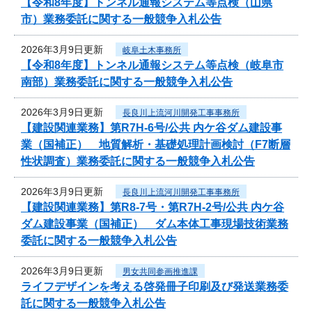
【令和8年度】トンネル通報システム等点検（山県
市）業務委託に関する一般競争入札公告
2026年3月9日更新
岐阜土木事務所
【令和8年度】トンネル通報システム等点検（岐阜市
南部）業務委託に関する一般競争入札公告
2026年3月9日更新
長良川上流河川開発工事事務所
【建設関連業務】第R7H-6号/公共 内ケ谷ダム建設事
業（国補正） 地質解析・基礎処理計画検討（F7断層
性状調査）業務委託に関する一般競争入札公告
2026年3月9日更新
長良川上流河川開発工事事務所
【建設関連業務】第R8-7号・第R7H-2号/公共 内ケ谷
ダム建設事業（国補正） ダム本体工事現場技術業務
委託に関する一般競争入札公告
2026年3月9日更新
男女共同参画推進課
ライフデザインを考える啓発冊子印刷及び発送業務委
託に関する一般競争入札公告