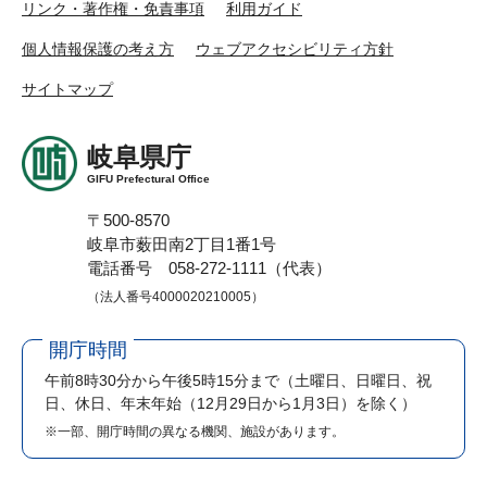
リンク・著作権・免責事項
利用ガイド
個人情報保護の考え方
ウェブアクセシビリティ方針
サイトマップ
岐阜県庁
GIFU Prefectural Office
〒500-8570
岐阜市薮田南2丁目1番1号
電話番号 058-272-1111（代表）
（法人番号4000020210005）
開庁時間
午前8時30分から午後5時15分まで
（土曜日、日曜日、祝
日、休日、年末年始（12月29日から1月3日）を除く）
※一部、開庁時間の異なる機関、施設があります。