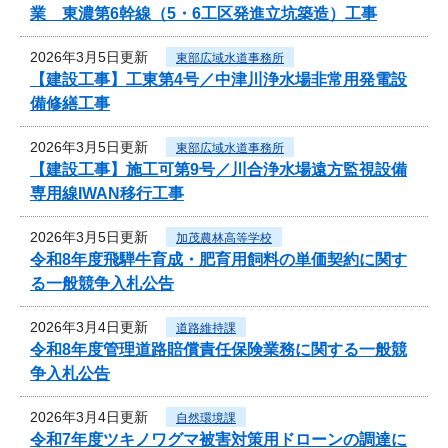
業 東濃第6幹線（5・6工区発進立坑築造）工事
2026年3月5日更新
東部広域水道事務所
【建設工事】工東第4号／中津川浄水場非常用発電設
備修繕工事
2026年3月5日更新
東部広域水道事務所
【建設工事】施工可第9号／川合浄水場遠方監視設備
専用線IWAN移行工事
2026年3月5日更新
加茂農林高等学校
令和8年度飛騨牛育成・肥育用飼料の単価契約に関す
る一般競争入札公告
2026年3月4日更新
道路維持課
令和8年度管理道路賠償責任保険業務に関する一般競
争入札公告
2026年3月4日更新
自然環境課
令和7年度ツキノワグマ被害対策用ドローンの調達に