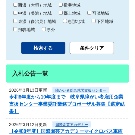
り
西濃（大垣）地域
揖斐地域
中濃（美濃）地域
郡上地域
可茂地域
東濃（多治見）地域
恵那地域
下呂地域
飛騨地域
県外
入札公告一覧
2026年3月13日更新
障がい者総合就労支援センター
令和8年度から10年度まで 岐阜県障がい者雇用企業
支援センター事業委託業務プロポーザル募集【選定結
果】
2026年3月12日更新
国際園芸アカデミー
【令和8年度】国際園芸アカデミーマイクロバス車両