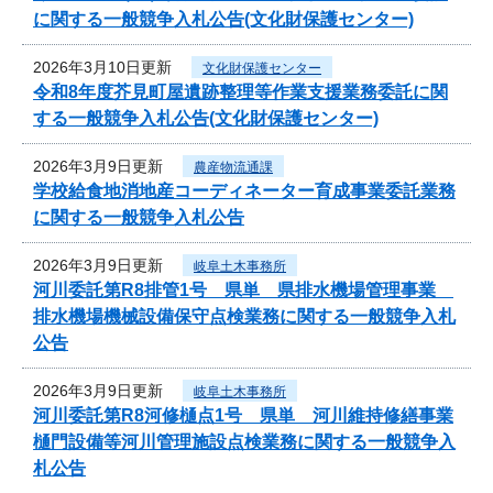
に関する一般競争入札公告(文化財保護センター)
2026年3月10日更新
文化財保護センター
令和8年度芥見町屋遺跡整理等作業支援業務委託に関
する一般競争入札公告(文化財保護センター)
2026年3月9日更新
農産物流通課
学校給食地消地産コーディネーター育成事業委託業務
に関する一般競争入札公告
2026年3月9日更新
岐阜土木事務所
河川委託第R8排管1号 県単 県排水機場管理事業
排水機場機械設備保守点検業務に関する一般競争入札
公告
2026年3月9日更新
岐阜土木事務所
河川委託第R8河修樋点1号 県単 河川維持修繕事業
樋門設備等河川管理施設点検業務に関する一般競争入
札公告