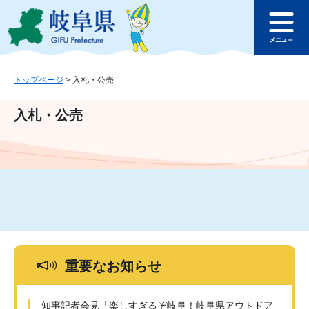
ペ
メ
このページの本文へ
ー
ニ
メ
ジ
ュ
ニ
の
ー
ュ
先
を
ー
頭
飛
トップページ
>
入札・公売
で
ば
す
し
入札・公売
。
て
本
文
へ
重要なお知らせ
知事記者会見「楽しすぎるぞ岐阜！岐阜県アウトドア