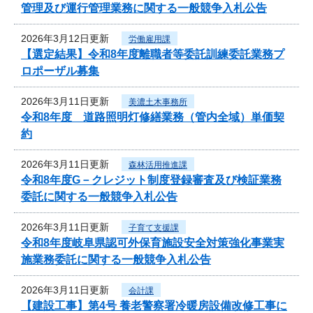
管理及び運行管理業務に関する一般競争入札公告
2026年3月12日更新
労働雇用課
【選定結果】令和8年度離職者等委託訓練委託業務プ
ロポーザル募集
2026年3月11日更新
美濃土木事務所
令和8年度 道路照明灯修繕業務（管内全域）単価契
約
2026年3月11日更新
森林活用推進課
令和8年度G－クレジット制度登録審査及び検証業務
委託に関する一般競争入札公告
2026年3月11日更新
子育て支援課
令和8年度岐阜県認可外保育施設安全対策強化事業実
施業務委託に関する一般競争入札公告
2026年3月11日更新
会計課
【建設工事】第4号 養老警察署冷暖房設備改修工事に