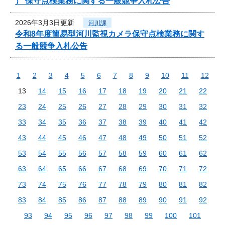
） 保守点検業務に関する一般競争入札公告
2026年3月3日更新
河川課
令和8年度簡易型河川監視カメラ保守点検業務に関す
る一般競争入札公告
1
2
3
4
5
6
7
8
9
10
11
12
13
14
15
16
17
18
19
20
21
22
23
24
25
26
27
28
29
30
31
32
33
34
35
36
37
38
39
40
41
42
43
44
45
46
47
48
49
50
51
52
53
54
55
56
57
58
59
60
61
62
63
64
65
66
67
68
69
70
71
72
73
74
75
76
77
78
79
80
81
82
83
84
85
86
87
88
89
90
91
92
93
94
95
96
97
98
99
100
101