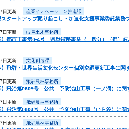
27日更新
産業イノベーション推進課
型スタートアップ掘り起こし・加速化支援事業委託業務
27日更新
岐阜土木事務所
事】都市工事第6-4号 県単街路事業（一般分）（都）
27日更新
文化創造課
事】飛騨・世界生活文化センター個別空調更新工事に関
27日更新
飛騨農林事務所
事】飛治第0605号 公共 予防治山工事（一ノ洞）に関
27日更新
飛騨農林事務所
事】飛治第0604号 公共 予防治山工事（いら谷）に関
27日更新
飛騨農林事務所