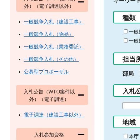
キーワー
外）（電子調達以外）
種類
一般競争入札（建設工事）
一般
一般競争入札（物品）
一般
一般競争入札（業務委託）
担当
一般競争入札（その他）
公募型プロポーザル
部局
入札
入札公告（WTO案件以
外）（電子調達）
期
間
電子調達（建設工事以外）
の
地域
始
入札参加資格
ま
本庁