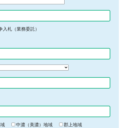
争入札（業務委託）
地域
中濃（美濃）地域
郡上地域