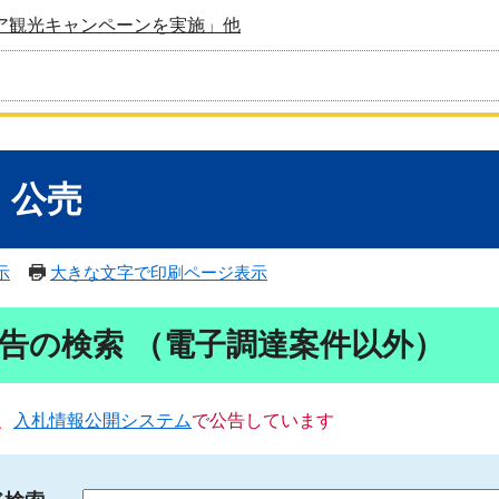
ア観光キャンペーンを実施」他
・公売
示
大きな文字で印刷ページ表示
告の検索 （電子調達案件以外）
、
入札情報公開システム
で公告しています