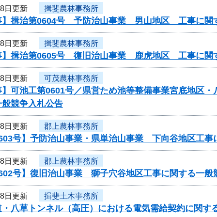
28日更新
揖斐農林事務所
事】揖治第0604号 予防治山事業 男山地区 工事に関
28日更新
揖斐農林事務所
事】揖治第0605号 復旧治山事業 鹿虎地区 工事に関
28日更新
可茂農林事務所
事】可池工第0601号／県営ため池等整備事業宮底地区
一般競争入札公告
28日更新
郡上農林事務所
0603号】予防治山事業・県単治山事業 下向谷地区工
28日更新
郡上農林事務所
602号】復旧治山事業 獅子穴谷地区工事に関する一般
28日更新
揖斐土木事務所
道・八草トンネル（高圧）における電気需給契約に関す