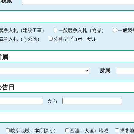
ド検索
検
索
す
る
キ
競争入札（建設工事）
一般競争入札（物品）
一般競
ー
競争入札（その他）
公募型プロポーザル
ワ
ー
所属
ド
を
所属
入
力
公告日
から
期
間
の
終
わ
岐阜地域（本庁除く）
西濃（大垣）地域
揖斐