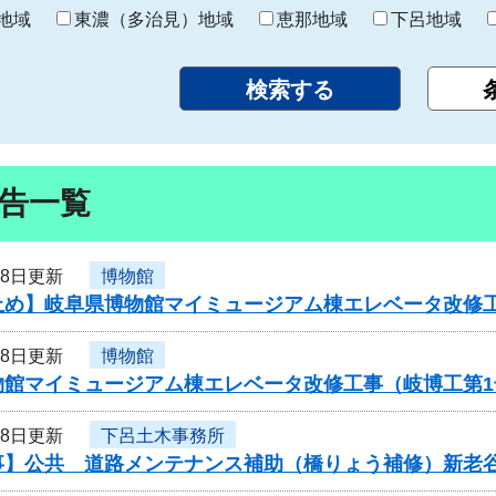
り
地域
東濃（多治見）地域
恵那地域
下呂地域
告一覧
28日更新
博物館
止め】岐阜県博物館マイミュージアム棟エレベータ改修
28日更新
博物館
物館マイミュージアム棟エレベータ改修工事（岐博工第
28日更新
下呂土木事務所
事】公共 道路メンテナンス補助（橋りょう補修）新老