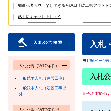
知事記者会見「楽しすぎるぞ岐阜！岐阜県アウトド
熱中症を予防しましょう
本
入札
文
印刷ページ表
入札公告（WTO案件）
入札公
一般競争入札（建設工事）
一般競争入札（建設工事以
電子調達案件は
外）
入札公告（WTO案件以