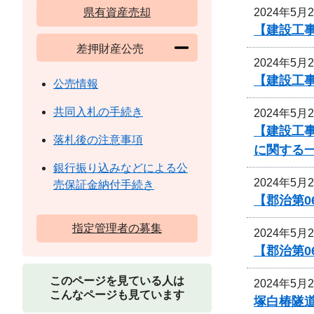
2024年5月
県有資産売却
【建設工
差押財産公売
2024年5月
【建設工
公売情報
共同入札の手続き
2024年5月
【建設工
落札後の注意事項
に関する
銀行振り込みなどによる公
2024年5月
売保証金納付手続き
【郡治第
指定管理者の募集
2024年5月
【郡治第0
このページを見ている人は
2024年5月
こんなページも見ています
塚白椿隧