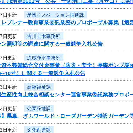
事】飛治第0603号 公共 予防治山工事（舟サコ）に関
27日更新
産業イノベーション推進課
トレプレナー教育事業委託業務のプロポーザル募集【選
27日更新
古川土木事務所
ルーン照明等の調達に関する一般競争入札公告
27日更新
流域浄水事務所
会資本整備総合交付金事業（防災・安全）長森ポンプ場N
-PE-10号）に関する一般競争入札公告
23日更新
高齢福祉課
護生産性向上総合相談センター運営事業委託業務プロポ
23日更新
公園緑地課
事】県単 ぎふワールド・ローズガーデン特設ガーデン
22日更新
文化創造課