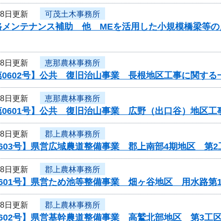
28日更新
可茂土木事務所
路メンテナンス補助 他 MEを活用した小規模橋梁等
28日更新
恵那農林事務所
0602号】公共 復旧治山事業 長根地区工事に関する
28日更新
恵那農林事務所
第0601号】公共 復旧治山事業 広野（出口谷）地区
28日更新
郡上農林事務所
603号】県営広域農道整備事業 郡上南部4期地区 第2
28日更新
郡上農林事務所
601号】県営ため池等整備事業 畑ヶ谷地区 用水路第
28日更新
郡上農林事務所
602号】県営基幹農道整備事業 高鷲北部地区 第3工