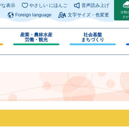
このページの本文へ
がな表示
やさしい にほんご
音声読み上げ
分類
Foreign language
文字サイズ・色変更
さが
産業・農林水産
社会基盤
労働・観光
まちづくり
閉
閉
じ
じ
る
る