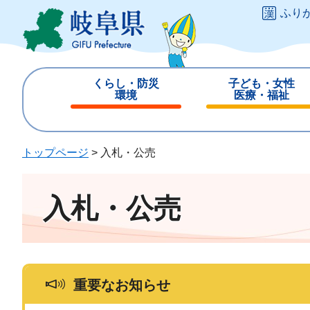
ペ
メ
ふり
ー
ニ
ジ
ュ
の
ー
先
を
くらし・防災
子ども・女性
頭
飛
環境
医療・福祉
で
ば
閉
閉
す
し
じ
じ
。
て
る
る
トップページ
>
入札・公売
本
文
へ
入札・公売
重要なお知らせ