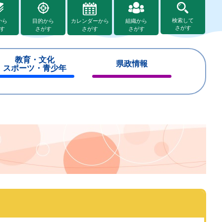
検索して
から
目的から
カレンダーから
組織から
さがす
す
さがす
さがす
さがす
教育・文化
県政情報
スポーツ・青少年
閉
閉
じ
じ
る
る