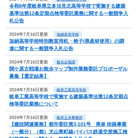
令和6年度岐阜県立多治見北高等学校で実施する建築
基準法第12条定期点検等委託業務に関する一般競争入
札公告
2024年7月16日更新
加納高等学校
加納高等学校特別教室用机・椅子(県産材使用）の調
達に関する一般競争入札公告
2024年7月16日更新
観光企画課
関ケ原古戦場お散歩マップ制作業務委託プロポーザル
募集【選定結果】
2024年7月16日更新
岐阜工業高等学校
岐阜工業高等学校で実施する建築基準法第12条定期点
検等委託業務について
2024年7月16日更新
岐阜土木事務所
【建設関連業務】都市委託第3-101号 県単 街路事業
（一般分）（都）犬山東町線バイパス鉄道交差施工検