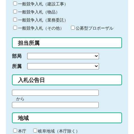
キ
一般競争入札（建設工事）
ー
一般競争入札（物品）
ワ
一般競争入札（業務委託）
ー
ド
一般競争入札（その他）
公募型プロポーザル
を
入
担当所属
力
部局
所属
入札公告日
期
から
間
期
の
間
始
地域
の
ま
終
り
わ
本庁
岐阜地域（本庁除く）