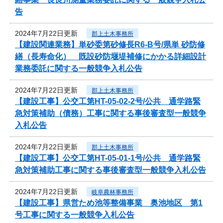
告
2024年7月22日更新
郡上土木事務所
【建設関連業務】単砂委第砂修長R6-B号/県単 砂防修
繕（長寿命化） 既設砂防堰堤補修にかかる詳細設計
業務委託に関する一般競争入札公告
2024年7月22日更新
郡上土木事務所
【建設工事】公交工第HT-05-02-2号/公共 通学路緊
急対策補助（債務）工事に関する事後審査型一般競争
入札公告
2024年7月22日更新
郡上土木事務所
【建設工事】公交工第HT-05-01-1号/公共 通学路緊
急対策補助工事に関する事後審査型一般競争入札公告
2024年7月22日更新
岐阜農林事務所
【建設工事】県営ため池等整備事業 奥池地区 第1
号工事に関する一般競争入札公告