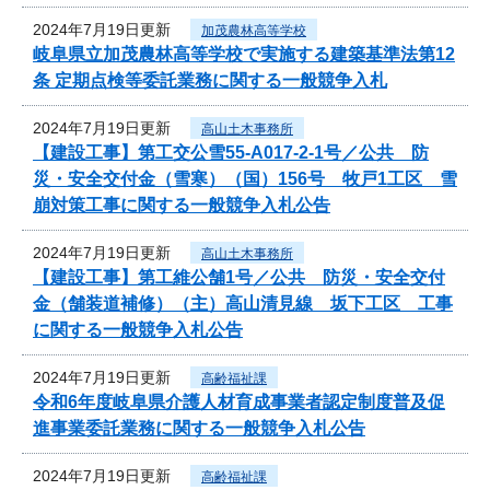
2024年7月19日更新
加茂農林高等学校
岐阜県立加茂農林高等学校で実施する建築基準法第12
条 定期点検等委託業務に関する一般競争入札
2024年7月19日更新
高山土木事務所
【建設工事】第工交公雪55-A017-2-1号／公共 防
災・安全交付金（雪寒）（国）156号 牧戸1工区 雪
崩対策工事に関する一般競争入札公告
2024年7月19日更新
高山土木事務所
【建設工事】第工維公舗1号／公共 防災・安全交付
金（舗装道補修）（主）高山清見線 坂下工区 工事
に関する一般競争入札公告
2024年7月19日更新
高齢福祉課
令和6年度岐阜県介護人材育成事業者認定制度普及促
進事業委託業務に関する一般競争入札公告
2024年7月19日更新
高齢福祉課