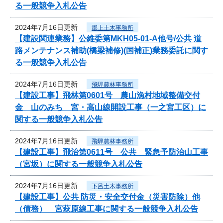
る一般競争入札公告
2024年7月16日更新
郡上土木事務所
【建設関連業務】公維委第MKH05-01-A他号/公共 道
路メンテナンス補助(橋梁補修)(国補正)業務委託に関す
る一般競争入札公告
2024年7月16日更新
飛騨農林事務所
【建設工事】飛林第0601号 農山漁村地域整備交付
金 山のみち 宮・高山線開設工事（一之宮工区）に
関する一般競争入札公告
2024年7月16日更新
飛騨農林事務所
【建設工事】飛治第0611号 公共 緊急予防治山工事
（宮坂）に関する一般競争入札公告
2024年7月16日更新
下呂土木事務所
【建設工事】公共 防災・安全交付金（災害防除）他
（債務） 宮萩原線工事に関する一般競争入札公告