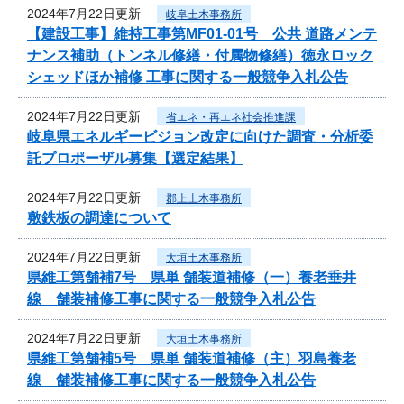
2024年7月22日更新
岐阜土木事務所
【建設工事】維持工事第MF01-01号 公共 道路メンテ
ナンス補助（トンネル修繕・付属物修繕）徳永ロック
シェッドほか補修 工事に関する一般競争入札公告
2024年7月22日更新
省エネ・再エネ社会推進課
岐阜県エネルギービジョン改定に向けた調査・分析委
託プロポーザル募集【選定結果】
2024年7月22日更新
郡上土木事務所
敷鉄板の調達について
2024年7月22日更新
大垣土木事務所
県維工第舗補7号 県単 舗装道補修（一）養老垂井
線 舗装補修工事に関する一般競争入札公告
2024年7月22日更新
大垣土木事務所
県維工第舗補5号 県単 舗装道補修（主）羽島養老
線 舗装補修工事に関する一般競争入札公告