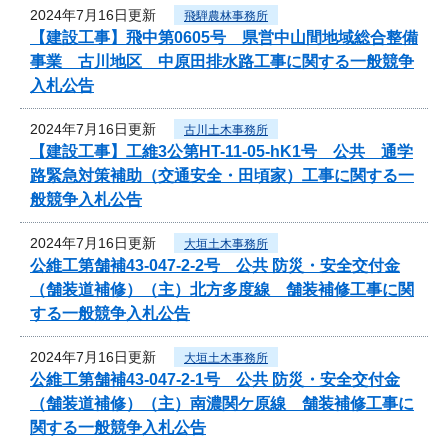
2024年7月16日更新
飛騨農林事務所
【建設工事】飛中第0605号 県営中山間地域総合整備
事業 古川地区 中原田排水路工事に関する一般競争
入札公告
2024年7月16日更新
古川土木事務所
【建設工事】工維3公第HT-11-05-hK1号 公共 通学
路緊急対策補助（交通安全・田頃家）工事に関する一
般競争入札公告
2024年7月16日更新
大垣土木事務所
公維工第舗補43-047-2-2号 公共 防災・安全交付金
（舗装道補修）（主）北方多度線 舗装補修工事に関
する一般競争入札公告
2024年7月16日更新
大垣土木事務所
公維工第舗補43-047-2-1号 公共 防災・安全交付金
（舗装道補修）（主）南濃関ケ原線 舗装補修工事に
関する一般競争入札公告