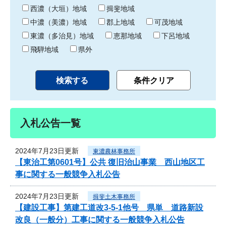
り
西濃（大垣）地域
揖斐地域
中濃（美濃）地域
郡上地域
可茂地域
東濃（多治見）地域
恵那地域
下呂地域
飛騨地域
県外
入札公告一覧
2024年7月23日更新
東濃農林事務所
【東治工第0601号】公共 復旧治山事業 西山地区工
事に関する一般競争入札公告
2024年7月23日更新
揖斐土木事務所
【建設工事】第建工道改3-5-1他号 県単 道路新設
改良（一般分）工事に関する一般競争入札公告