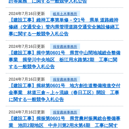
討等業務 に関する一般競争入札公告
2024年7月16日更新
岐阜土木事務所
【建設工事】維持工事第単修－交1号 県単 道路維持
修繕（交通安全）管内県管理道路交通安全施設修繕工
事に関する一般競争入札公告
2024年7月16日更新
揖斐農林事務所
【建設工事】揖中第0601号 県営中山間地域総合整備
事業 揖斐川中央地区 栃江用水路第2期 工事に関
する一般競争入札公告
2024年7月16日更新
揖斐農林事務所
【建設工事】揖林第0601号 地方創生道整備推進交付
金事業 林道三倉～上ヶ流線（春日工区）開設 工事
に関する一般競争入札公告
2024年7月16日更新
揖斐農林事務所
【建設工事】揖振第0601号 県営農村振興総合整備事
業 池田2期地区 中井川第2用水第4期 工事に関す