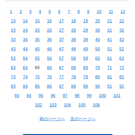
1
2
3
4
5
6
7
8
9
10
11
12
13
14
15
16
17
18
19
20
21
22
23
24
25
26
27
28
29
30
31
32
33
34
35
36
37
38
39
40
41
42
43
44
45
46
47
48
49
50
51
52
53
54
55
56
57
58
59
60
61
62
63
64
65
66
67
68
69
70
71
72
73
74
75
76
77
78
79
80
81
82
83
84
85
86
87
88
89
90
91
92
93
94
95
96
97
98
99
100
101
102
103
104
105
106
前のページへ
次のページへ