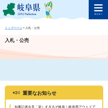
ペ
メ
このページの本文へ
ー
ニ
メ
ジ
ュ
ニ
の
ー
ュ
先
を
ー
頭
飛
トップページ
>
入札・公売
で
ば
す
し
入札・公売
。
て
本
文
へ
重要なお知らせ
知事記者会見「楽しすぎるぞ岐阜！岐阜県アウトドア