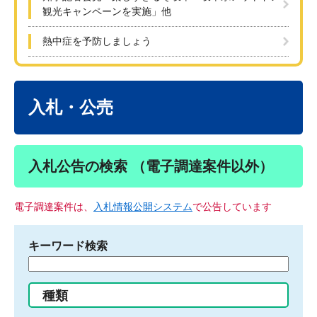
観光キャンペーンを実施」他
熱中症を予防しましょう
本
文
入札・公売
入札公告の検索 （電子調達案件以外）
電子調達案件は、
入札情報公開システム
で公告しています
キーワード検索
検
索
す
種類
る