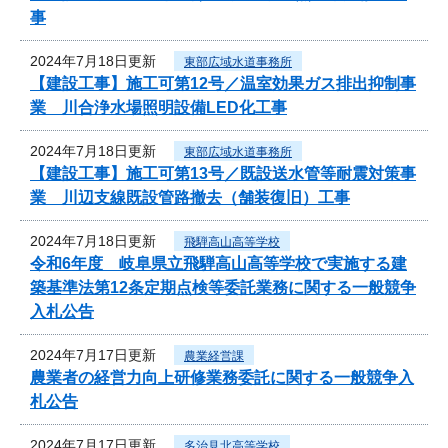
事
2024年7月18日更新
東部広域水道事務所
【建設工事】施工可第12号／温室効果ガス排出抑制事
業 川合浄水場照明設備LED化工事
2024年7月18日更新
東部広域水道事務所
【建設工事】施工可第13号／既設送水管等耐震対策事
業 川辺支線既設管路撤去（舗装復旧）工事
2024年7月18日更新
飛騨高山高等学校
令和6年度 岐阜県立飛騨高山高等学校で実施する建
築基準法第12条定期点検等委託業務に関する一般競争
入札公告
2024年7月17日更新
農業経営課
農業者の経営力向上研修業務委託に関する一般競争入
札公告
2024年7月17日更新
多治見北高等学校