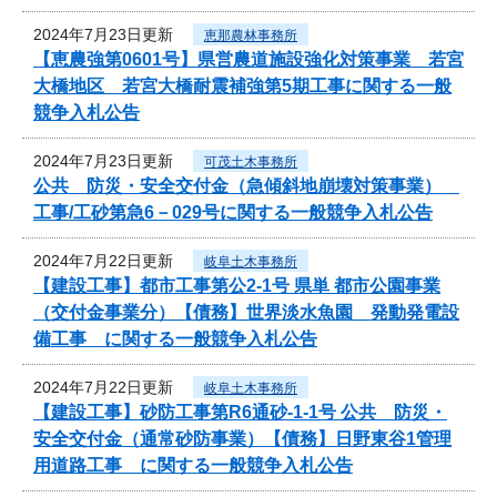
2024年7月23日更新
恵那農林事務所
【恵農強第0601号】県営農道施設強化対策事業 若宮
大橋地区 若宮大橋耐震補強第5期工事に関する一般
競争入札公告
2024年7月23日更新
可茂土木事務所
公共 防災・安全交付金（急傾斜地崩壊対策事業）
工事/工砂第急6－029号に関する一般競争入札公告
2024年7月22日更新
岐阜土木事務所
【建設工事】都市工事第公2-1号 県単 都市公園事業
（交付金事業分）【債務】世界淡水魚園 発動発電設
備工事 に関する一般競争入札公告
2024年7月22日更新
岐阜土木事務所
【建設工事】砂防工事第R6通砂-1-1号 公共 防災・
安全交付金（通常砂防事業）【債務】日野東谷1管理
用道路工事 に関する一般競争入札公告