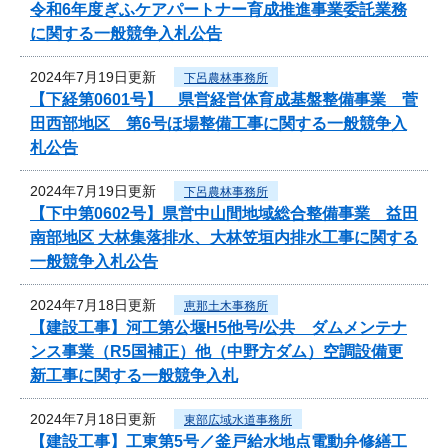
令和6年度ぎふケアパートナー育成推進事業委託業務
に関する一般競争入札公告
2024年7月19日更新
下呂農林事務所
【下経第0601号】 県営経営体育成基盤整備事業 菅
田西部地区 第6号ほ場整備工事に関する一般競争入
札公告
2024年7月19日更新
下呂農林事務所
【下中第0602号】県営中山間地域総合整備事業 益田
南部地区 大林集落排水、大林笠垣内排水工事に関する
一般競争入札公告
2024年7月18日更新
恵那土木事務所
【建設工事】河工第公堰H5他号/公共 ダムメンテナ
ンス事業（R5国補正）他（中野方ダム）空調設備更
新工事に関する一般競争入札
2024年7月18日更新
東部広域水道事務所
【建設工事】工東第5号／釜戸給水地点電動弁修繕工