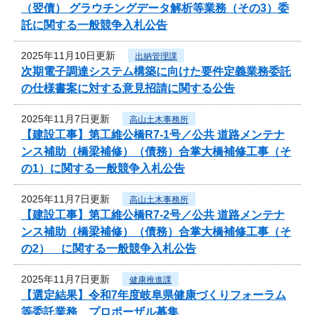
（翌債） グラウチングデータ解析等業務（その3）委
託に関する一般競争入札公告
2025年11月10日更新
出納管理課
次期電子調達システム構築に向けた要件定義業務委託
の仕様書案に対する意見招請に関する公告
2025年11月7日更新
高山土木事務所
【建設工事】第工維公橋R7-1号／公共 道路メンテナ
ンス補助（橋梁補修）（債務）合掌大橋補修工事（そ
の1）に関する一般競争入札公告
2025年11月7日更新
高山土木事務所
【建設工事】第工維公橋R7-2号／公共 道路メンテナ
ンス補助（橋梁補修）（債務）合掌大橋補修工事（そ
の2） に関する一般競争入札公告
2025年11月7日更新
健康推進課
【選定結果】令和7年度岐阜県健康づくりフォーラム
等委託業務 プロポーザル募集