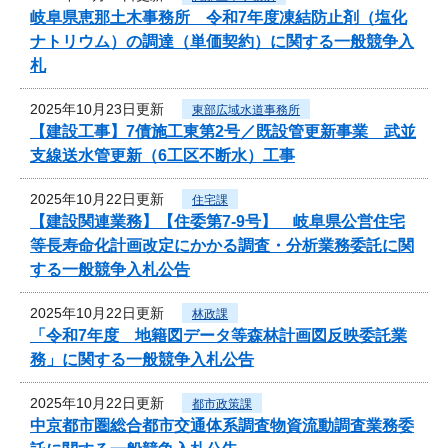
岐阜県恵那土木事務所 令和7年度凍結防止剤（塩化
ナトリウム）の調達（単価契約）に関する一般競争入
札
2025年10月23日更新
東部広域水道事務所
【建設工事】7債施工東第2号／既設管更新事業 武並
支線送水管更新（6工区不断水）工事
2025年10月22日更新
住宅課
【建設関連業務】【住委第7-9号】 岐阜県公営住宅
等長寿命化計画改定にかかる調査・分析業務委託に関
する一般競争入札公告
2025年10月22日更新
林政課
「令和7年度 地籍図データ等森林計画図反映委託業
務」に関する一般競争入札公告
2025年10月22日更新
都市政策課
中京都市圏総合都市交通体系調査物資流動調査業務委