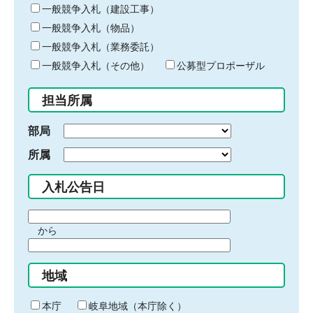
キ
一般競争入札（建設工事）
ー
一般競争入札（物品）
ワ
一般競争入札（業務委託）
ー
ド
一般競争入札（その他）
公募型プロポーザル
を
入
担当所属
力
部局
所属
入札公告日
期
から
間
期
の
間
始
地域
の
ま
終
り
わ
本庁
岐阜地域（本庁除く）