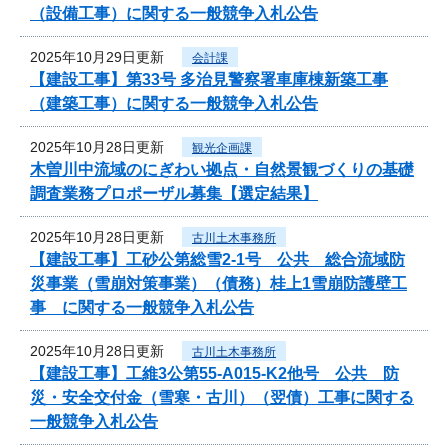
（設備工事）に関する一般競争入札公告
2025年10月29日更新
会計課
【建設工事】第33号 多治見警察署車庫棟新築工事
（建築工事）に関する一般競争入札公告
2025年10月28日更新
観光企画課
木曽川中流域のにぎわい拠点・自然景観づくりの基礎
調査業務プロポーザル募集【選定結果】
2025年10月28日更新
古川土木事務所
【建設工事】工砂公第総雪2-1号 公共 総合流域防
災事業（雪崩対策事業）（債務）桂上1雪崩防護壁工
事 に関する一般競争入札公告
2025年10月28日更新
古川土木事務所
【建設工事】工維3公第55-A015-K2他号 公共 防
災・安全交付金（雪寒・古川）（翌債）工事に関する
一般競争入札公告