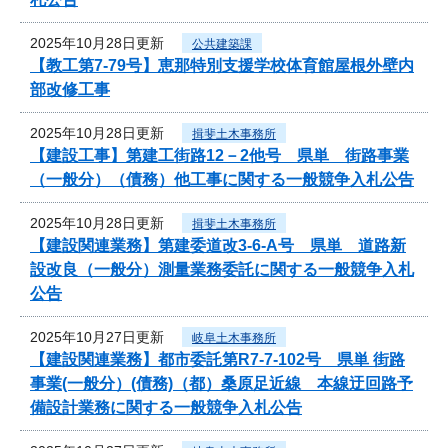
2025年10月28日更新
公共建築課
【教工第7-79号】恵那特別支援学校体育館屋根外壁内
部改修工事
2025年10月28日更新
揖斐土木事務所
【建設工事】第建工街路12－2他号 県単 街路事業
（一般分）（債務）他工事に関する一般競争入札公告
2025年10月28日更新
揖斐土木事務所
【建設関連業務】第建委道改3-6-A号 県単 道路新
設改良（一般分）測量業務委託に関する一般競争入札
公告
2025年10月27日更新
岐阜土木事務所
【建設関連業務】都市委託第R7-7-102号 県単 街路
事業(一般分）(債務)（都）桑原足近線 本線迂回路予
備設計業務に関する一般競争入札公告