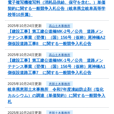
電子複写機複写料（消耗品供給、保守を含む。）単価
契約に関する一般競争入札公告（岐阜県立岐阜高等学
校等10所属）
2025年10月24日更新
高山土木事務所
【建設工事】第工建公道橋MK-2号／公共 道路メン
テナンス事業（翌債）（国）156号（仮称）尾神橋A2
側仮設道路工事8 に関する一般競争入札公告
2025年10月24日更新
高山土木事務所
【建設工事】第工建公道橋MK-1号／公共 道路メン
テナンス事業（翌債）（国）156号（仮称）尾神橋A1
側仮設道路工事7 に関する一般競争入札公告
2025年10月24日更新
恵那土木事務所
岐阜県恵那土木事務所 令和7年度凍結防止剤（塩化
カルシウム）の調達（単価契約）に関する一般競争入
札
2025年10月24日更新
恵那土木事務所