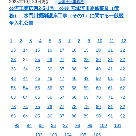
2025年10月20日更新
大垣土木事務所
公河工第広河2-5-1号 公共 広域河川改修事業（債
務） 水門川掘削護岸工事（その1）に関する一般競
争入札公告
1
2
3
4
5
6
7
8
9
10
11
12
13
14
15
16
17
18
19
20
21
22
23
24
25
26
27
28
29
30
31
32
33
34
35
36
37
38
39
40
41
42
43
44
45
46
47
48
49
50
51
52
53
54
55
56
57
58
59
60
61
62
63
64
65
66
67
68
69
70
71
72
73
74
75
76
77
78
79
80
81
82
83
84
85
86
87
88
89
90
91
92
93
94
95
96
97
98
99
100
101
102
103
104
105
106