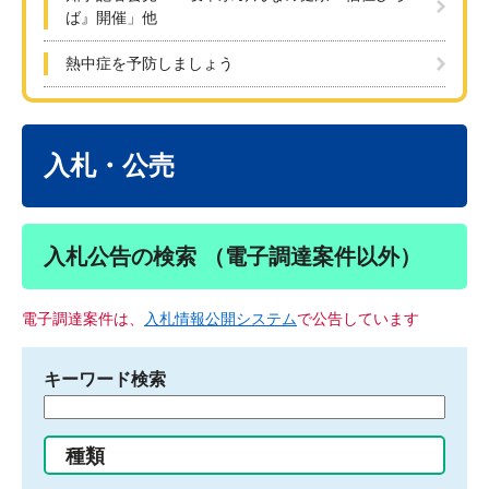
ば』開催」他
熱中症を予防しましょう
本
文
入札・公売
入札公告の検索 （電子調達案件以外）
電子調達案件は、
入札情報公開システム
で公告しています
キーワード検索
検
索
す
種類
る