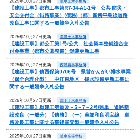
2025年10月27日更新
岐阜土木事務所
【建設工事】都市工事第R7-34-A1-1号 公共 防災・
安全交付金（街路事業）(債務)（都）新所平島線道路
改良工事に関する一般競争入札公告
2025年10月27日更新
美濃土木事務所
【建設工事】都公工第1号/公共 社会資本整備総合交
付金事業（都市公園整備）舗装更新工事
2025年10月27日更新
西濃農林事務所
【建設工事】債西保第0706号 県営かんがい排水事業
（保全合理化型） 中江東地区 揚水設備更新工事に
関する一般競争入札公告
2025年10月27日更新
郡上土木事務所
【建設工事】単建工第道改－5－7－2号/県単 道路新
設改良（一般分）【債務】（一）美並和良明宝線 道
路改良工事に関する事後審査型一般競争入札公告
2025年10月27日更新
岐阜高等学校