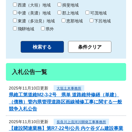
り
西濃（大垣）地域
揖斐地域
中濃（美濃）地域
郡上地域
可茂地域
東濃（多治見）地域
恵那地域
下呂地域
飛騨地域
県外
入札公告一覧
2025年11月10日更新
大垣土木事務所
県維工第道維M2-3-2号 県単 道路維持修繕（単建）
（債務）管内県管理道路区画線補修工事に関する一般
競争入札公告
2025年11月10日更新
長良川上流河川開発工事事務所
【建設関連業務】第R7-22号/公共 内ケ谷ダム建設事業