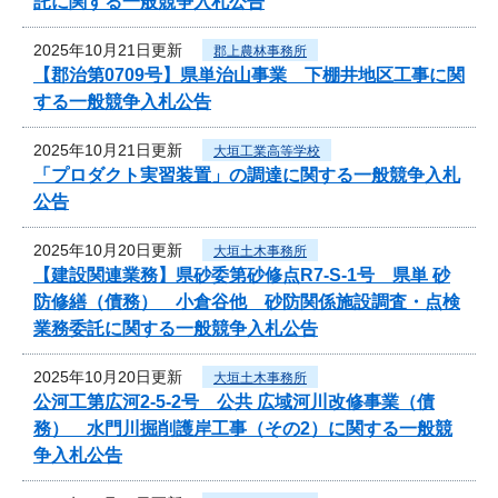
託に関する一般競争入札公告
2025年10月21日更新
郡上農林事務所
【郡治第0709号】県単治山事業 下棚井地区工事に関
する一般競争入札公告
2025年10月21日更新
大垣工業高等学校
「プロダクト実習装置」の調達に関する一般競争入札
公告
2025年10月20日更新
大垣土木事務所
【建設関連業務】県砂委第砂修点R7-S-1号 県単 砂
防修繕（債務） 小倉谷他 砂防関係施設調査・点検
業務委託に関する一般競争入札公告
2025年10月20日更新
大垣土木事務所
公河工第広河2-5-2号 公共 広域河川改修事業（債
務） 水門川掘削護岸工事（その2）に関する一般競
争入札公告