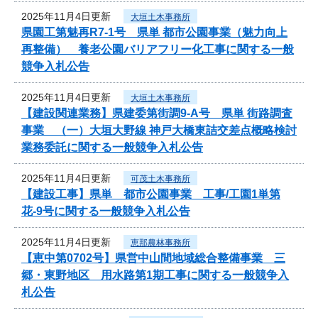
2025年11月4日更新
大垣土木事務所
県園工第魅再R7-1号 県単 都市公園事業（魅力向上
再整備） 養老公園バリアフリー化工事に関する一般
競争入札公告
2025年11月4日更新
大垣土木事務所
【建設関連業務】県建委第街調9-A号 県単 街路調査
事業 （一）大垣大野線 神戸大橋東詰交差点概略検討
業務委託に関する一般競争入札公告
2025年11月4日更新
可茂土木事務所
【建設工事】県単 都市公園事業 工事/工園1単第
花-9号に関する一般競争入札公告
2025年11月4日更新
恵那農林事務所
【恵中第0702号】県営中山間地域総合整備事業 三
郷・東野地区 用水路第1期工事に関する一般競争入
札公告