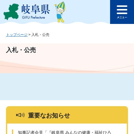
ペ
メ
このページの本文へ
ー
ニ
メ
ジ
ュ
ニ
の
ー
ュ
先
を
ー
頭
飛
トップページ
>
入札・公売
で
ば
す
し
入札・公売
。
て
本
文
へ
重要なお知らせ
知事記者会見「『岐阜県 みんなの健康・福祉ひろ