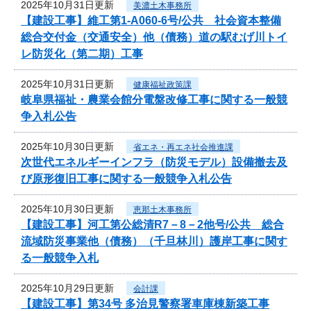
2025年10月31日更新
美濃土木事務所
【建設工事】維工第1-A060-6号/公共 社会資本整備
総合交付金（交通安全）他（債務）道の駅むげ川トイ
レ防災化（第二期）工事
2025年10月31日更新
健康福祉政策課
岐阜県福祉・農業会館分電盤改修工事に関する一般競
争入札公告
2025年10月30日更新
省エネ・再エネ社会推進課
次世代エネルギーインフラ（防災モデル）設備撤去及
び原形復旧工事に関する一般競争入札公告
2025年10月30日更新
恵那土木事務所
【建設工事】河工第公総清R7－8－2他号/公共 総合
流域防災事業他（債務）（千旦林川）護岸工事に関す
る一般競争入札
2025年10月29日更新
会計課
【建設工事】第34号 多治見警察署車庫棟新築工事