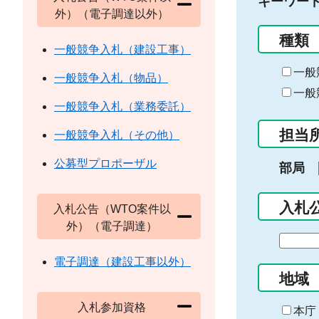
キーワー
外）（電子調達以外）
種類
一般競争入札（建設工事）
一般
一般競争入札（物品）
一般
一般競争入札（業務委託）
担当
一般競争入札（その他）
公募型プロポーザル
部局
入札
入札公告（WTO案件以
外）（電子調達）
期
間
電子調達（建設工事以外）
の
地域
始
入札参加資格
ま
本庁