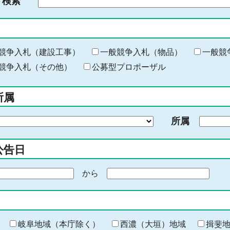
ド検索
検
索
す
る
キ
競争入札（建設工事）
一般競争入札（物品）
一般競
ー
競争入札（その他）
公募型プロポーザル
ワ
ー
所属
ド
を
所属
入
力
公告日
から
期
間
の
終
わ
岐阜地域（本庁除く）
西濃（大垣）地域
揖斐