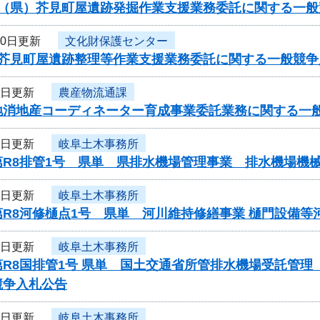
度（県）芥見町屋遺跡発掘作業支援業務委託に関する一般
10日更新
文化財保護センター
度芥見町屋遺跡整理等作業支援業務委託に関する一般競争
9日更新
農産物流通課
地消地産コーディネーター育成事業委託業務に関する一
9日更新
岐阜土木事務所
第R8排管1号 県単 県排水機場管理事業 排水機場機
9日更新
岐阜土木事務所
第R8河修樋点1号 県単 河川維持修繕事業 樋門設備
9日更新
岐阜土木事務所
第R8国排管1号 県単 国土交通省所管排水機場受託管
競争入札公告
9日更新
岐阜土木事務所