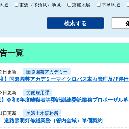
り
地域
東濃（多治見）地域
恵那地域
下呂地域
告一覧
12日更新
国際園芸アカデミー
年度】国際園芸アカデミーマイクロバス車両管理及び運
12日更新
労働雇用課
果】令和8年度離職者等委託訓練委託業務プロポーザル募
11日更新
美濃土木事務所
度 道路照明灯修繕業務（管内全域）単価契約