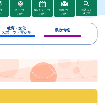
検索して
から
目的から
カレンダーから
組織から
さがす
す
さがす
さがす
さがす
教育・文化
県政情報
スポーツ・青少年
閉
閉
じ
じ
る
る