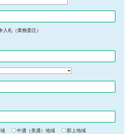
争入札（業務委託）
地域
中濃（美濃）地域
郡上地域