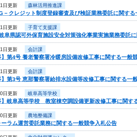
11日更新
森林活用推進課
度G－クレジット制度登録審査及び検証業務委託に関する
11日更新
子育て支援課
度岐阜県認可外保育施設安全対策強化事業実施業務委託
11日更新
会計課
事】第4号 養老警察署冷暖房設備改修工事に関する一般
11日更新
会計課
事】第3号 恵那警察署給排水設備等改修工事に関する一
10日更新
岐阜高等学校
事】岐阜高等学校 教室棟空調設備更新改修工事に関す
10日更新
農地整備課
ォーラム運営委託業務に関する一般競争入札公告