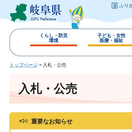
ペ
メ
ふり
ー
ニ
ジ
ュ
の
ー
先
を
くらし・防災
子ども・女性
頭
飛
環境
医療・福祉
で
ば
閉
閉
す
し
じ
じ
。
て
る
る
トップページ
>
入札・公売
本
文
へ
入札・公売
重要なお知らせ