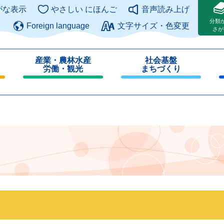
このページの本文へ
がな表示
やさしい にほんご
音声読み上げ
分類
Foreign language
文字サイズ・色変更
さが
産業・農林水産
社会基盤
労働・観光
まちづくり
閉
閉
じ
じ
る
る