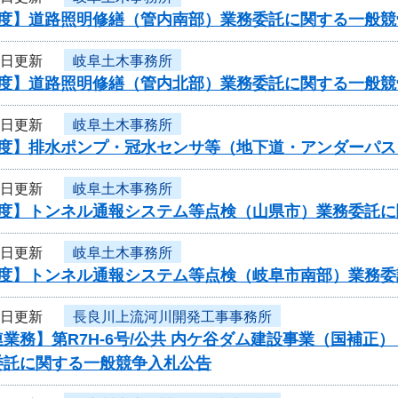
年度】道路照明修繕（管内南部）業務委託に関する一般競
9日更新
岐阜土木事務所
年度】道路照明修繕（管内北部）業務委託に関する一般競
9日更新
岐阜土木事務所
年度】排水ポンプ・冠水センサ等（地下道・アンダーパ
9日更新
岐阜土木事務所
年度】トンネル通報システム等点検（山県市）業務委託
9日更新
岐阜土木事務所
年度】トンネル通報システム等点検（岐阜市南部）業務
9日更新
長良川上流河川開発工事事務所
業務】第R7H-6号/公共 内ケ谷ダム建設事業（国補正
委託に関する一般競争入札公告