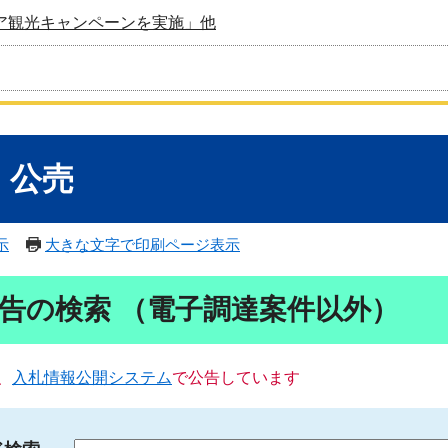
ア観光キャンペーンを実施」他
・公売
示
大きな文字で印刷ページ表示
告の検索 （電子調達案件以外）
、
入札情報公開システム
で公告しています