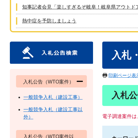
知事記者会見「楽しすぎるぞ岐阜！岐阜県アウトド
熱中症を予防しましょう
本
入札
文
印刷ページ表
入札公告（WTO案件）
入札公
一般競争入札（建設工事）
一般競争入札（建設工事以
電子調達案件は
外）
入札公告（WTO案件以