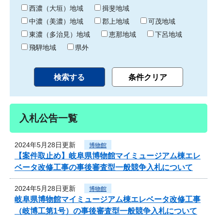
り
西濃（大垣）地域
揖斐地域
中濃（美濃）地域
郡上地域
可茂地域
東濃（多治見）地域
恵那地域
下呂地域
飛騨地域
県外
入札公告一覧
2024年5月28日更新
博物館
【案件取止め】岐阜県博物館マイミュージアム棟エレ
ベータ改修工事の事後審査型一般競争入札について
2024年5月28日更新
博物館
岐阜県博物館マイミュージアム棟エレベータ改修工事
（岐博工第1号）の事後審査型一般競争入札について