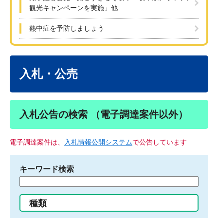
観光キャンペーンを実施」他
熱中症を予防しましょう
本
文
入札・公売
入札公告の検索 （電子調達案件以外）
電子調達案件は、
入札情報公開システム
で公告しています
キーワード検索
検
索
す
種類
る