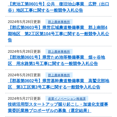
【恵治工第0601号】公共 復旧治山事業 広野（出口
谷）地区工事に関する一般競争入札公告
2024年5月28日更新
郡上農林事務所
【郡広第0603号】県営広域農道整備事業 郡上南部4
期地区 第2工区第104号工事に関する一般競争入札公
告
2024年5月28日更新
郡上農林事務所
【郡池第0601号】県営ため池等整備事業 畑ヶ谷地
区 用水路第1号工事に関する一般競争入札公告
2024年5月28日更新
郡上農林事務所
【郡基第0602号】県営基幹農道整備事業 高鷲北部地
区 第3工区第3号工事に関する一般競争入札公告
2024年5月27日更新
産業イノベーション推進課
技術活用型スタートアップ掘り起こし・加速化支援事
業委託業務プロポーザルの募集（選定結果）