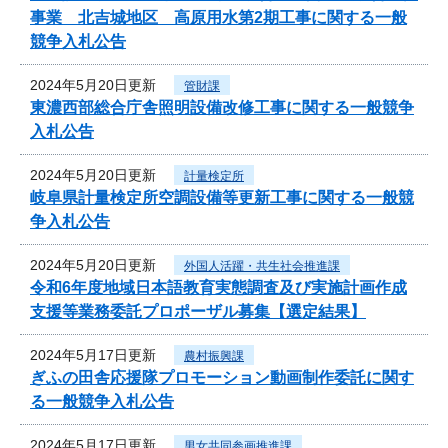
事業 北吉城地区 高原用水第2期工事に関する一般
競争入札公告
2024年5月20日更新
管財課
東濃西部総合庁舎照明設備改修工事に関する一般競争
入札公告
2024年5月20日更新
計量検定所
岐阜県計量検定所空調設備等更新工事に関する一般競
争入札公告
2024年5月20日更新
外国人活躍・共生社会推進課
令和6年度地域日本語教育実態調査及び実施計画作成
支援等業務委託プロポーザル募集【選定結果】
2024年5月17日更新
農村振興課
ぎふの田舎応援隊プロモーション動画制作委託に関す
る一般競争入札公告
2024年5月17日更新
男女共同参画推進課