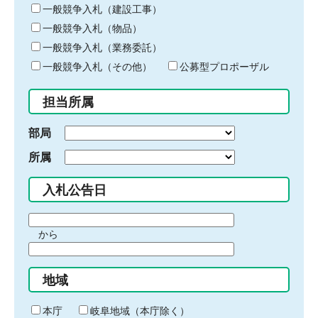
キ
一般競争入札（建設工事）
ー
一般競争入札（物品）
ワ
一般競争入札（業務委託）
ー
ド
一般競争入札（その他）
公募型プロポーザル
を
入
担当所属
力
部局
所属
入札公告日
期
から
間
期
の
間
始
地域
の
ま
終
り
わ
本庁
岐阜地域（本庁除く）