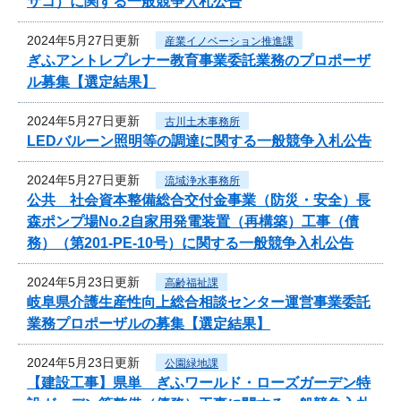
サコ）に関する一般競争入札公告
2024年5月27日更新
産業イノベーション推進課
ぎふアントレプレナー教育事業委託業務のプロポーザ
ル募集【選定結果】
2024年5月27日更新
古川土木事務所
LEDバルーン照明等の調達に関する一般競争入札公告
2024年5月27日更新
流域浄水事務所
公共 社会資本整備総合交付金事業（防災・安全）長
森ポンプ場No.2自家用発電装置（再構築）工事（債
務）（第201-PE-10号）に関する一般競争入札公告
2024年5月23日更新
高齢福祉課
岐阜県介護生産性向上総合相談センター運営事業委託
業務プロポーザルの募集【選定結果】
2024年5月23日更新
公園緑地課
【建設工事】県単 ぎふワールド・ローズガーデン特