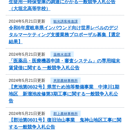
生徒用一時保管庫の調達にかかる一般競争入札公告
（大垣北高等学校）
2024年5月21日更新
観光誘客推進課
令和6年度岐阜県インバウンド向け世界レベルのデジ
タルマーケティング支援業務プロポーザル募集【選定
結果】
2024年5月21日更新
薬務水道課
「医薬品・医療機器申請・審査システム」の専用端末
賃貸借に関する 一般競争入札公告
2024年5月21日更新
恵那農林事務所
【恵池第0602号】県営ため池等整備事業 中津川1期
地区 新溜池改修第3期工事に関する一般競争入札公
告
2024年5月21日更新
郡上農林事務所
【郡治第0601号】復旧治山事業 鬼神山地区工事に関
する一般競争入札公告