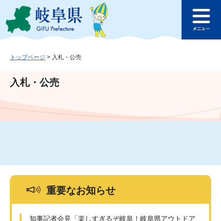
ペ
メ
このページの本文へ
ー
ニ
メ
ジ
ュ
ニ
の
ー
ュ
先
を
ー
頭
飛
トップページ
>
入札・公売
で
ば
す
し
入札・公売
。
て
本
文
へ
重要なお知らせ
知事記者会見「楽しすぎるぞ岐阜！岐阜県アウトドア