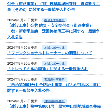
付金（街路事業）（都）岐阜駅城田寺線 道路改良工
事（その3）に関する一般競争入札公告
2024年5月20日更新
岐阜土木事務所
【建設工事】公共 防災・安全交付金（街路事業）
（都）新所平島線 迂回路整備工事に関する一般競争
入札公告
2024年5月20日更新
地域スポーツ課
「ファンクショナルトレーナー」の調達について
2024年5月20日更新
地域スポーツ課
「トレッドミルの調達」に関する一般競争入札
2024年5月20日更新
西濃農林事務所
【西治第0601号】予防治山事業 ばんが谷地区工事に
関する一般競争入札公告
2024年5月20日更新
飛騨農林事務所
【建設工事】飛中第0601号 県営中山間地域総合整備