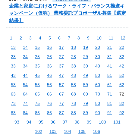
企業と家庭におけるワーク・ライフ・バランス推進キ
ャンペーン（仮称） 業務委託プロポーザル募集【選定
結果】
1
2
3
4
5
6
7
8
9
10
11
12
13
14
15
16
17
18
19
20
21
22
23
24
25
26
27
28
29
30
31
32
33
34
35
36
37
38
39
40
41
42
43
44
45
46
47
48
49
50
51
52
53
54
55
56
57
58
59
60
61
62
63
64
65
66
67
68
69
70
71
72
73
74
75
76
77
78
79
80
81
82
83
84
85
86
87
88
89
90
91
92
93
94
95
96
97
98
99
100
101
102
103
104
105
106