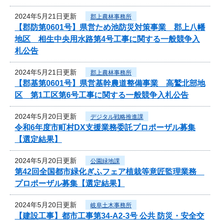
2024年5月21日更新
郡上農林事務所
【郡防第0601号】県営ため池防災対策事業 郡上八幡
地区 相生中央用水路第4号工事に関する一般競争入
札公告
2024年5月21日更新
郡上農林事務所
【郡基第0601号】県営基幹農道整備事業 高鷲北部地
区 第1工区第6号工事に関する一般競争入札公告
2024年5月20日更新
デジタル戦略推進課
令和6年度市町村DX支援業務委託プロポーザル募集
【選定結果】
2024年5月20日更新
公園緑地課
第42回全国都市緑化ぎふフェア植栽等意匠監理業務
プロポーザル募集【選定結果】
2024年5月20日更新
岐阜土木事務所
【建設工事】都市工事第34-A2-3号 公共 防災・安全交