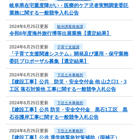
岐阜県在宅重度障がい・医療的ケア児者実態調査委託
業務に関する一般競争入札公告
2024年6月25日更新
観光誘客推進課
令和6年度海外旅行博等出展業務【選定結果】
2024年6月25日更新
子育て支援課
「子育て支援関連システム」開発及び運用・保守業務
委託プロポーザル募集【選定結果】
2024年6月25日更新
下呂土木事務所
【建設工事】公共 防災・安全交付金 他 山之口1・3
工区 落石対策他 工事に関する一般競争入札公告
2024年6月25日更新
下呂土木事務所
【建設工事】公共 防災・安全交付金 黒石1工区 黒
石谷護岸工事に関する一般競争入札公告
2024年6月25日更新
下呂土木事務所
【建設工事】公共 通学路緊急対策補助（国補正）