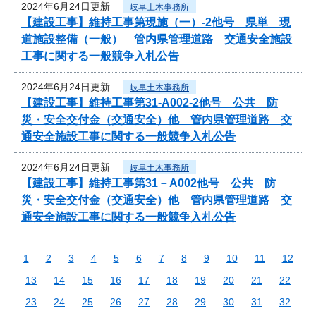
2024年6月24日更新
岐阜土木事務所
【建設工事】維持工事第現施（一）-2他号 県単 現
道施設整備（一般） 管内県管理道路 交通安全施設
工事に関する一般競争入札公告
2024年6月24日更新
岐阜土木事務所
【建設工事】維持工事第31-A002-2他号 公共 防
災・安全交付金（交通安全）他 管内県管理道路 交
通安全施設工事に関する一般競争入札公告
2024年6月24日更新
岐阜土木事務所
【建設工事】維持工事第31－A002他号 公共 防
災・安全交付金（交通安全）他 管内県管理道路 交
通安全施設工事に関する一般競争入札公告
1
2
3
4
5
6
7
8
9
10
11
12
13
14
15
16
17
18
19
20
21
22
23
24
25
26
27
28
29
30
31
32