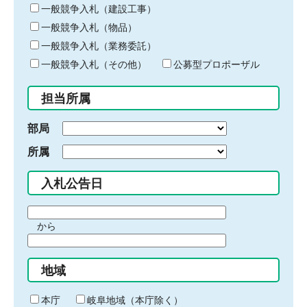
キ
一般競争入札（建設工事）
ー
一般競争入札（物品）
ワ
一般競争入札（業務委託）
ー
ド
一般競争入札（その他）
公募型プロポーザル
を
入
担当所属
力
部局
所属
入札公告日
期
から
間
期
の
間
始
地域
の
ま
終
り
わ
本庁
岐阜地域（本庁除く）