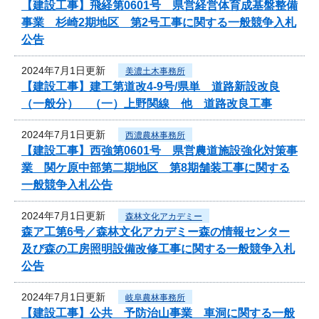
【建設工事】飛経第0601号 県営経営体育成基盤整備
事業 杉崎2期地区 第2号工事に関する一般競争入札
公告
2024年7月1日更新
美濃土木事務所
【建設工事】建工第道改4-9号/県単 道路新設改良
（一般分） （一）上野関線 他 道路改良工事
2024年7月1日更新
西濃農林事務所
【建設工事】西強第0601号 県営農道施設強化対策事
業 関ケ原中部第二期地区 第8期舗装工事に関する
一般競争入札公告
2024年7月1日更新
森林文化アカデミー
森ア工第6号／森林文化アカデミー森の情報センター
及び森の工房照明設備改修工事に関する一般競争入札
公告
2024年7月1日更新
岐阜農林事務所
【建設工事】公共 予防治山事業 車洞に関する一般