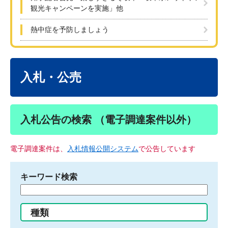
観光キャンペーンを実施」他
熱中症を予防しましょう
本
文
入札・公売
入札公告の検索 （電子調達案件以外）
電子調達案件は、
入札情報公開システム
で公告しています
キーワード検索
検
索
す
種類
る