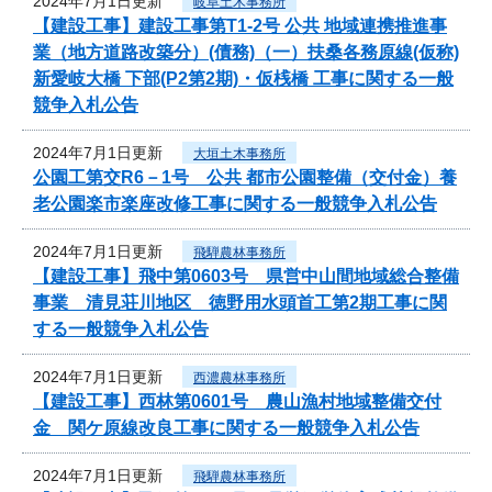
2024年7月1日更新
岐阜土木事務所
【建設工事】建設工事第T1-2号 公共 地域連携推進事
業（地方道路改築分）(債務)（一）扶桑各務原線(仮称)
新愛岐大橋 下部(P2第2期)・仮桟橋 工事に関する一般
競争入札公告
2024年7月1日更新
大垣土木事務所
公園工第交R6－1号 公共 都市公園整備（交付金）養
老公園楽市楽座改修工事に関する一般競争入札公告
2024年7月1日更新
飛騨農林事務所
【建設工事】飛中第0603号 県営中山間地域総合整備
事業 清見荘川地区 徳野用水頭首工第2期工事に関
する一般競争入札公告
2024年7月1日更新
西濃農林事務所
【建設工事】西林第0601号 農山漁村地域整備交付
金 関ケ原線改良工事に関する一般競争入札公告
2024年7月1日更新
飛騨農林事務所