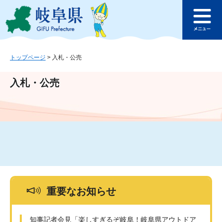
ペ
メ
このページの本文へ
ー
ニ
メ
ジ
ュ
ニ
の
ー
ュ
先
を
ー
頭
飛
トップページ
>
入札・公売
で
ば
す
し
入札・公売
。
て
本
文
へ
重要なお知らせ
知事記者会見「楽しすぎるぞ岐阜！岐阜県アウトドア