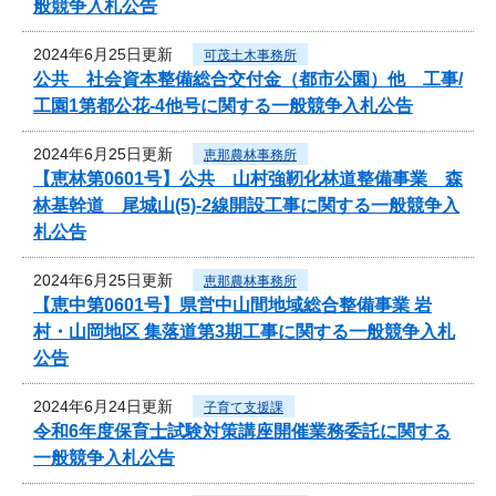
般競争入札公告
2024年6月25日更新
可茂土木事務所
公共 社会資本整備総合交付金（都市公園）他 工事/
工園1第都公花-4他号に関する一般競争入札公告
2024年6月25日更新
恵那農林事務所
【恵林第0601号】公共 山村強靭化林道整備事業 森
林基幹道 尾城山(5)-2線開設工事に関する一般競争入
札公告
2024年6月25日更新
恵那農林事務所
【恵中第0601号】県営中山間地域総合整備事業 岩
村・山岡地区 集落道第3期工事に関する一般競争入札
公告
2024年6月24日更新
子育て支援課
令和6年度保育士試験対策講座開催業務委託に関する
一般競争入札公告