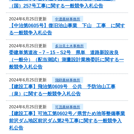
（国）257号工事に関する一般競争入札公告
2024年6月25日更新
中濃農林事務所
【中治第0605号】復旧治山事業 下山 工事 に関す
る一般競争入札公告
2024年6月25日更新
多治見土木事務所
委建単第道改－7－15－S2号 県単 道路新設改良
（一般分）（配当測試）測量設計業務委託に関する一
般競争入札公告
2024年6月25日更新
飛騨農林事務所
【建設工事】飛治第0609号 公共 予防治山工事
（泉）に関する一般競争入札公告
2024年6月25日更新
可茂農林事務所
【建設工事】可池工第0602号／県営ため池等整備事業
前沢ダム地区前沢ダム第2号工事に関する一般競争入
札公告