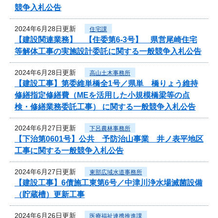
競争入札公告
2024年6月28日更新
住宅課
【建設関連業務】 【住委第6-3号】 県営尾崎住宅
等解体工事の実施設計委託に関する一般競争入札公告
2024年6月28日更新
高山土木事務所
【建設工事】第委維単橋全1号／県単 橋りょう維持
修繕指定修繕費（MEを活用した小規模橋梁等の点
検・修繕業務委託工事） に関する一般競争入札公告
2024年6月27日更新
下呂農林事務所
【下治第0601号】公共 予防治山事業 井ノ表平地区
工事に関する一般競争入札公告
2024年6月27日更新
東部広域水道事務所
【建設工事】6債施工東第6号／中津川浄水場滅菌設備
（貯蔵槽）更新工事
2024年6月26日更新
医療福祉連携推進課