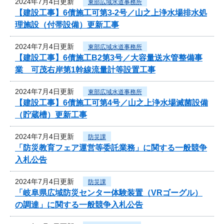
2024年7月4日更新
東部広域水道事務所
【建設工事】6債施工可第3-2号／山之上浄水場排水処
理施設（付帯設備）更新工事
2024年7月4日更新
東部広域水道事務所
【建設工事】6債施工B2第3号／大容量送水管整備事
業 可茂右岸第1幹線流量計等設置工事
2024年7月4日更新
東部広域水道事務所
【建設工事】6債施工可第4号／山之上浄水場滅菌設備
（貯蔵槽）更新工事
2024年7月4日更新
防災課
「防災教育フェア運営等委託業務」に関する一般競争
入札公告
2024年7月4日更新
防災課
「岐阜県広域防災センター体験装置（VRゴーグル）
の調達」に関する一般競争入札公告