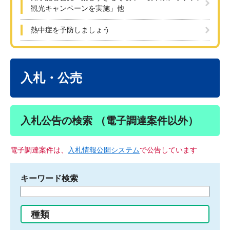
観光キャンペーンを実施」他
熱中症を予防しましょう
本
文
入札・公売
入札公告の検索 （電子調達案件以外）
電子調達案件は、
入札情報公開システム
で公告しています
キーワード検索
検
索
す
種類
る