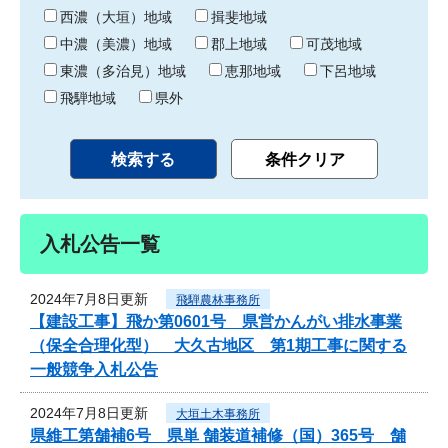
り
西濃（大垣）地域
揖斐地域
中濃（美濃）地域
郡上地域
可茂地域
東濃（多治見）地域
恵那地域
下呂地域
飛騨地域
県外
入札公告一覧
2024年7月8日更新
飛騨農林事務所
【建設工事】飛か第0601号 県営かんがい排水事業
（保全合理化型） 大久古地区 第1期工事に関する
一般競争入札公告
2024年7月8日更新
大垣土木事務所
県維工第舗補6号 県単 舗装道補修（国）365号 舗