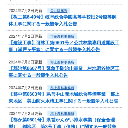
2024年7月2日更新
公共建築課
【教工第6-49号】岐阜総合学園高等学校旧2号館等解
体工事に関する一般競争入札公告
2024年7月2日更新
可茂農林事務所
【建設工事】可林工第0601号／公共林業専用道開設工
事（瀬戸ヶ平線）に関する一般競争入札公告
2024年7月2日更新
郡上農林事務所
【郡治第0607号】緊急予防治山事業 村地洞谷地区工
事に関する一般競争入札公告
2024年7月2日更新
郡上農林事務所
【郡中第0603号】県営中山間地域総合整備事業 郡上
東地区 美山防火水槽工事に関する一般競争入札公告
2024年7月2日更新
郡上農林事務所
【郡か第0601号】県営かんがい排水事業（保全合理
型） 剣地区 第3号工事（債務）に関する一般競争