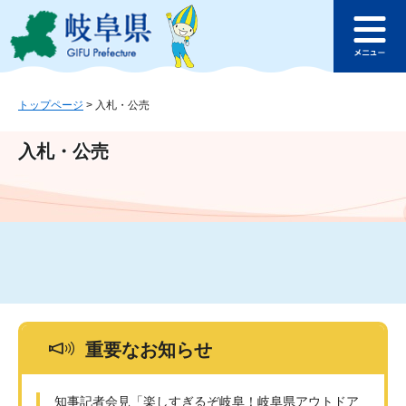
ペ
メ
このページの本文へ
ー
ニ
メ
ジ
ュ
ニ
の
ー
ュ
先
を
ー
頭
飛
トップページ
>
入札・公売
で
ば
す
し
入札・公売
。
て
本
文
へ
重要なお知らせ
知事記者会見「楽しすぎるぞ岐阜！岐阜県アウトドア