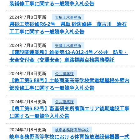
装補修工事に関する一般競争入札公告
2024年7月8日更新
大垣土木事務所
県砂工第砂修R6-2号 県単 砂防修繕 藤古川 除石
工工事に関する一般競争入札公告
2024年7月8日更新
美濃土木事務所
【建設関連業務】維委第43-A012-4号／公共 防災・
安全交付金（交通安全）道路標識点検業務委託
2024年7月8日更新
公共建築課
【教工第6-88号】土岐商業高等学校武道場屋根外壁内
部改修工事に関する一般競争入札公告
2024年7月8日更新
公共建築課
【農工第6-82号】畜産研究所養鶏エリア後期建設工事
に関する一般競争入札公告
2024年7月8日更新
岐阜各務野高等学校
岐阜各務野高等学校における体育館放送設備機器一式