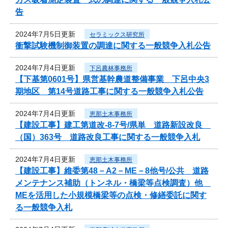
告
2024年7月5日更新
セラミックス研究所
衝撃試験機制御装置の調達に関する一般競争入札公告
2024年7月4日更新
下呂農林事務所
【下基第0601号】県営基幹農道整備事業 下呂中央3
期地区 第14号道路工事に関する一般競争入札公告
2024年7月4日更新
恵那土木事務所
【建設工事】建工第道改-8-7号/県単 道路新設改良
（国）363号 道路改良工事に関する一般競争入札
2024年7月4日更新
恵那土木事務所
【建設工事】維委第48－A2－ME－8他号/公共 道路
メンテナンス補助（トンネル・橋梁等点検調査）他
MEを活用した小規模橋梁等の点検・修繕委託に関す
る一般競争入札