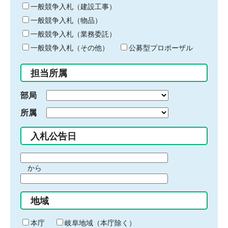
キ
一般競争入札（建設工事）
ー
一般競争入札（物品）
ワ
一般競争入札（業務委託）
ー
ド
一般競争入札（その他）
公募型プロポーザル
を
入
担当所属
力
部局
所属
入札公告日
期
から
間
期
の
間
始
地域
の
ま
終
り
わ
本庁
岐阜地域（本庁除く）