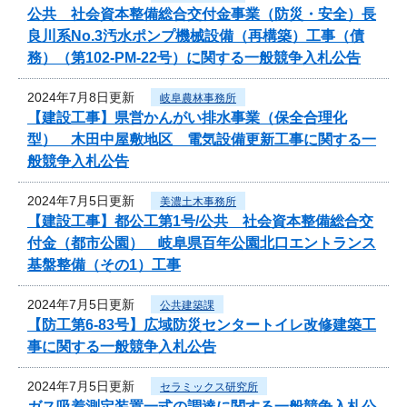
公共 社会資本整備総合交付金事業（防災・安全）長
良川系No.3汚水ポンプ機械設備（再構築）工事（債
務）（第102-PM-22号）に関する一般競争入札公告
2024年7月8日更新
岐阜農林事務所
【建設工事】県営かんがい排水事業（保全合理化
型） 木田中屋敷地区 電気設備更新工事に関する一
般競争入札公告
2024年7月5日更新
美濃土木事務所
【建設工事】都公工第1号/公共 社会資本整備総合交
付金（都市公園） 岐阜県百年公園北口エントランス
基盤整備（その1）工事
2024年7月5日更新
公共建築課
【防工第6-83号】広域防災センタートイレ改修建築工
事に関する一般競争入札公告
2024年7月5日更新
セラミックス研究所
ガス吸着測定装置一式の調達に関する一般競争入札公