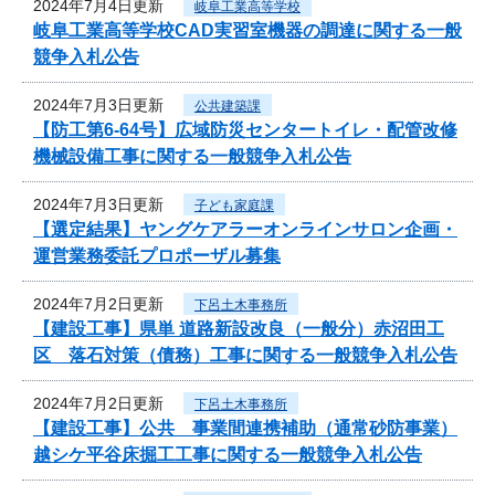
2024年7月4日更新
岐阜工業高等学校
岐阜工業高等学校CAD実習室機器の調達に関する一般
競争入札公告
2024年7月3日更新
公共建築課
【防工第6-64号】広域防災センタートイレ・配管改修
機械設備工事に関する一般競争入札公告
2024年7月3日更新
子ども家庭課
【選定結果】ヤングケアラーオンラインサロン企画・
運営業務委託プロポーザル募集
2024年7月2日更新
下呂土木事務所
【建設工事】県単 道路新設改良（一般分）赤沼田工
区 落石対策（債務）工事に関する一般競争入札公告
2024年7月2日更新
下呂土木事務所
【建設工事】公共 事業間連携補助（通常砂防事業）
越シケ平谷床掘工工事に関する一般競争入札公告