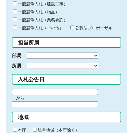
キ
一般競争入札（建設工事）
ー
一般競争入札（物品）
ワ
一般競争入札（業務委託）
ー
ド
一般競争入札（その他）
公募型プロポーザル
を
入
担当所属
力
部局
所属
入札公告日
期
から
間
期
の
間
始
地域
の
ま
終
り
わ
本庁
岐阜地域（本庁除く）