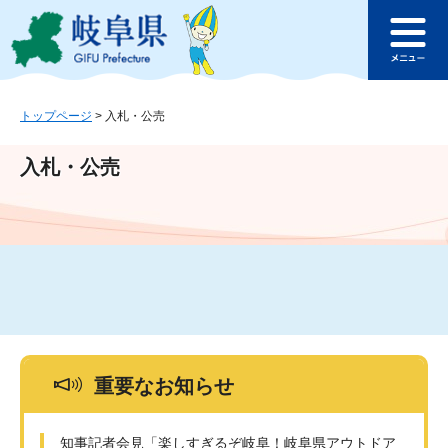
ペ
メ
このページの本文へ
ー
ニ
メ
ジ
ュ
ニ
の
ー
ュ
先
を
ー
頭
飛
トップページ
>
入札・公売
で
ば
す
し
入札・公売
。
て
本
文
へ
重要なお知らせ
知事記者会見「楽しすぎるぞ岐阜！岐阜県アウトドア