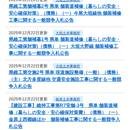
県維工第舗補暮2号 県単 舗装道補修（暮らしの安全・
安心確保対策）（債務）（一）今尾大垣線他 舗装補修
工事に関する一般競争入札公告
2025年12月22日更新
大垣土木事務所
県維工第舗補暮1号 県単 舗装道補修（暮らしの安全・
安心確保対策)（債務）（一）大垣大野線 舗装補修工
事に関する一般競争入札公告
2025年12月22日更新
大垣土木事務所
県維工第交施2号 県単 現道施設整備（一般）（債務）
（主）北方多度線他 交通安全施設工事に関する一般競
争入札公告
2025年12月22日更新
岐阜土木事務所
【建設工事】維持工事第R7安舗-3号 県単 舗装道補
修（暮らしの安全・安心確保対策費）（債務）（一）
金原上西郷線ほか 舗装補修工事に関する一般競争入
札公告