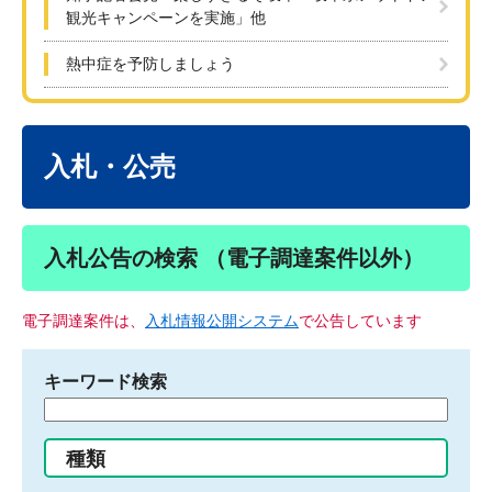
観光キャンペーンを実施」他
熱中症を予防しましょう
本
文
入札・公売
入札公告の検索 （電子調達案件以外）
電子調達案件は、
入札情報公開システム
で公告しています
キーワード検索
検
索
す
種類
る