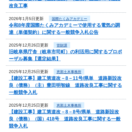
改良工事
2026年1月5日更新
国際たくみアカデミー
令和8年度国際たくみアカデミーで使用する電気の調
達（単価契約）に関する一般競争入札公告
2025年12月26日更新
管財課
旧岐阜県庁舎（岐阜市司町）の利活用に関するプロポ
ーザル募集【選定結果】
2025年12月25日更新
恵那土木事務所
【建設工事】建工第道改－8－11号/県単 道路新設改
良（債務）（主）豊田明智線 道路改良工事に関する
一般競争入札
2025年12月25日更新
恵那土木事務所
【建設工事】建工第道改－8－8号/県単 道路新設改
良（債務）（国）418号 道路改良工事に関する一般
競争入札