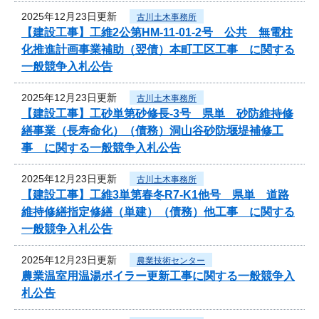
2025年12月23日更新
古川土木事務所
【建設工事】工維2公第HM-11-01-2号 公共 無電柱
化推進計画事業補助（翌債）本町工区工事 に関する
一般競争入札公告
2025年12月23日更新
古川土木事務所
【建設工事】工砂単第砂修長-3号 県単 砂防維持修
繕事業（長寿命化）（債務）洞山谷砂防堰堤補修工
事 に関する一般競争入札公告
2025年12月23日更新
古川土木事務所
【建設工事】工維3単第春冬R7-K1他号 県単 道路
維持修繕指定修繕（単建）（債務）他工事 に関する
一般競争入札公告
2025年12月23日更新
農業技術センター
農業温室用温湯ボイラー更新工事に関する一般競争入
札公告