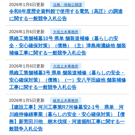
2026年1月6日更新
法務・情報公開課
令和8年度歴史資料館で使用する電気（高圧）の調達
に関する一般競争入札公告
2026年1月6日更新
大垣土木事務所
県維工第舗補暮10号 県単 舗装道補修（暮らしの安
全・安心確保対策）（債務）（主）津島南濃線他 舗装
補修工事に関する一般競争入札公告
2026年1月6日更新
大垣土木事務所
県維工第舗補暮3号 県単 舗装道補修（暮らしの安全・
安心確保対策）（債務）（一）安八平田線他 舗装補修
工事に関する一般競争入札公告
2026年1月5日更新
岐阜土木事務所
【建設工事】河川工事第R7河修暮安2-1号 県単 河
川維持修繕事業（暮らしの安全・安心確保対策）【債
務】新荒田川他 樹木伐採・河道掘削工事に関する一
般競争入札公告