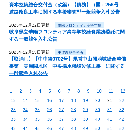
資本整備総合交付金（改築）【債務】（国）256号
道路改良工事に関する事後審査型一般競争入札公告
2025年12月22日更新
華陽フロンティア高等学校
岐阜県立華陽フロンティア高等学校給食業務委託に関
する一般競争入札公告
2025年12月19日更新
中濃農林事務所
【取消し】【中中第0702号】県営中山間地域総合整備
事業 美濃関地区 中央揚水機場改修工事 に関する
一般競争入札公告
1
2
3
4
5
6
7
8
9
10
11
12
13
14
15
16
17
18
19
20
21
22
23
24
25
26
27
28
29
30
31
32
33
34
35
36
37
38
39
40
41
42
43
44
45
46
47
48
49
50
51
52