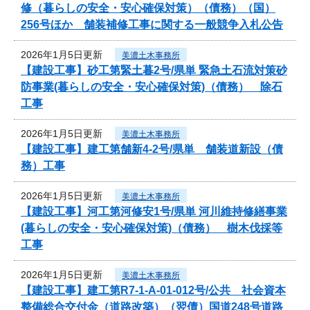
修（暮らしの安全・安心確保対策）（債務）（国）
256号ほか 舗装補修工事に関する一般競争入札公告
2026年1月5日更新
美濃土木事務所
【建設工事】砂工第緊土暮2号/県単 緊急土石流対策砂
防事業(暮らしの安全・安心確保対策)（債務） 除石
工事
2026年1月5日更新
美濃土木事務所
【建設工事】建工第舗新4-2号/県単 舗装道新設（債
務）工事
2026年1月5日更新
美濃土木事務所
【建設工事】河工第河修安1号/県単 河川維持修繕事業
(暮らしの安全・安心確保対策)（債務） 樹木伐採等
工事
2026年1月5日更新
美濃土木事務所
【建設工事】建工第R7-1-A-01-012号/公共 社会資本
整備総合交付金（道路改築）（翌債）国道248号道路