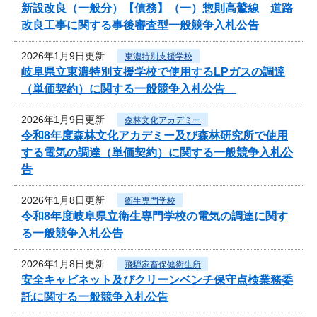
新設改良（一般分）【債務】（一）惣則高鷲線 道路
改良工事に関する事後審査型一般競争入札公告
2026年1月9日更新
東濃特別支援学校
岐阜県立東濃特別支援学校で使用するLPガスの調達
（単価契約）に関する一般競争入札公告
2026年1月9日更新
森林文化アカデミー
令和8年度森林文化アカデミー及び森林研究所で使用
する電気の調達（単価契約）に関する一般競争入札公
告
2026年1月8日更新
衛生専門学校
令和8年度岐阜県立衛生専門学校の電気の調達に関す
る一般競争入札公告
2026年1月8日更新
飛騨家畜保健衛生所
安全キャビネット及びクリーンベンチ保守点検業務委
託に関する一般競争入札公告