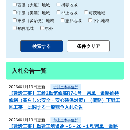
り
西濃（大垣）地域
揖斐地域
中濃（美濃）地域
郡上地域
可茂地域
東濃（多治見）地域
恵那地域
下呂地域
飛騨地域
県外
入札公告一覧
2026年1月13日更新
古川土木事務所
【建設工事】工維2単第修暮R7-1号 県単 道路維持
修繕（暮らしの安全・安心確保対策）（債務）下野工
区工事 に関する一般競争入札公告
2026年1月13日更新
郡上土木事務所
【建設工事】単建工第道改－5－20－1号/県単 道路