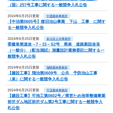
（国）257号工事に関する一般競争入札公告
2024年6月25日更新
中濃農林事務所
【中治第0605号】復旧治山事業 下山 工事 に関す
る一般競争入札公告
2024年6月25日更新
多治見土木事務所
委建単第道改－7－15－S2号 県単 道路新設改良
（一般分）（配当測試）測量設計業務委託に関する一
般競争入札公告
2024年6月25日更新
飛騨農林事務所
【建設工事】飛治第0609号 公共 予防治山工事
（泉）に関する一般競争入札公告
2024年6月25日更新
可茂農林事務所
【建設工事】可池工第0602号／県営ため池等整備事業
前沢ダム地区前沢ダム第2号工事に関する一般競争入
札公告