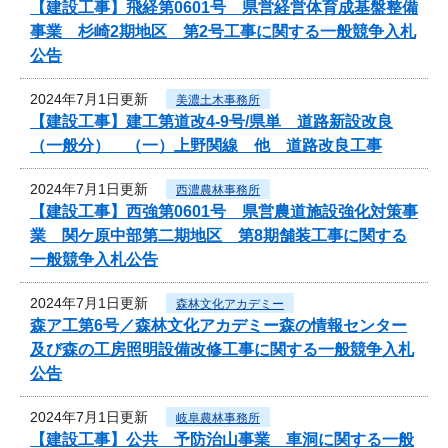
【建設工事】飛経第0601号 県営経営体育成基盤整備
事業 杉崎2期地区 第2号工事に関する一般競争入札
公告
2024年7月1日更新
美濃土木事務所
【建設工事】建工第道改4-9号/県単 道路新設改良
（一般分） （一）上野関線 他 道路改良工事
2024年7月1日更新
西濃農林事務所
【建設工事】西強第0601号 県営農道施設強化対策事
業 関ケ原中部第二期地区 第8期舗装工事に関する
一般競争入札公告
2024年7月1日更新
森林文化アカデミー
森ア工第6号／森林文化アカデミー森の情報センター
及び森の工房照明設備改修工事に関する一般競争入札
公告
2024年7月1日更新
岐阜農林事務所
【建設工事】公共 予防治山事業 車洞に関する一般