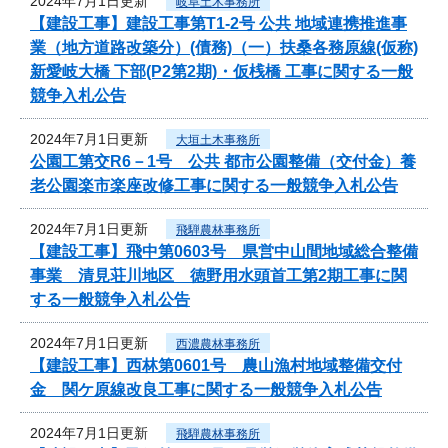
2024年7月1日更新
岐阜土木事務所
【建設工事】建設工事第T1-2号 公共 地域連携推進事
業（地方道路改築分）(債務)（一）扶桑各務原線(仮称)
新愛岐大橋 下部(P2第2期)・仮桟橋 工事に関する一般
競争入札公告
2024年7月1日更新
大垣土木事務所
公園工第交R6－1号 公共 都市公園整備（交付金）養
老公園楽市楽座改修工事に関する一般競争入札公告
2024年7月1日更新
飛騨農林事務所
【建設工事】飛中第0603号 県営中山間地域総合整備
事業 清見荘川地区 徳野用水頭首工第2期工事に関
する一般競争入札公告
2024年7月1日更新
西濃農林事務所
【建設工事】西林第0601号 農山漁村地域整備交付
金 関ケ原線改良工事に関する一般競争入札公告
2024年7月1日更新
飛騨農林事務所