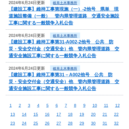
2024年6月24日更新
岐阜土木事務所
【建設工事】維持工事第現施（一）-2他号 県単 現
道施設整備（一般） 管内県管理道路 交通安全施設
工事に関する一般競争入札公告
2024年6月24日更新
岐阜土木事務所
【建設工事】維持工事第31-A002-2他号 公共 防
災・安全交付金（交通安全）他 管内県管理道路 交
通安全施設工事に関する一般競争入札公告
2024年6月24日更新
岐阜土木事務所
【建設工事】維持工事第31－A002他号 公共 防
災・安全交付金（交通安全）他 管内県管理道路 交
通安全施設工事に関する一般競争入札公告
1
2
3
4
5
6
7
8
9
10
11
12
13
14
15
16
17
18
19
20
21
22
23
24
25
26
27
28
29
30
31
32