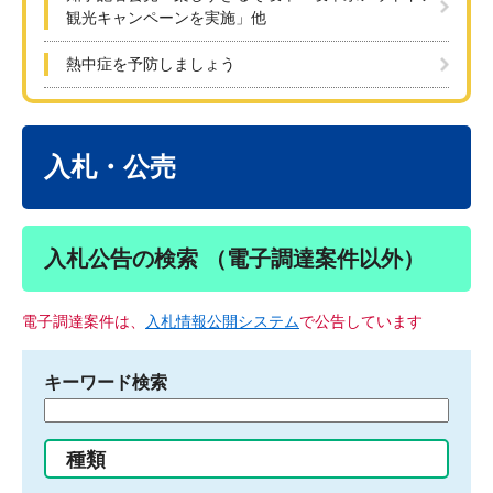
観光キャンペーンを実施」他
熱中症を予防しましょう
本
文
入札・公売
入札公告の検索 （電子調達案件以外）
電子調達案件は、
入札情報公開システム
で公告しています
キーワード検索
検
索
す
種類
る