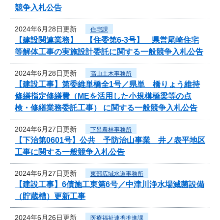
競争入札公告
2024年6月28日更新
住宅課
【建設関連業務】 【住委第6-3号】 県営尾崎住宅
等解体工事の実施設計委託に関する一般競争入札公告
2024年6月28日更新
高山土木事務所
【建設工事】第委維単橋全1号／県単 橋りょう維持
修繕指定修繕費（MEを活用した小規模橋梁等の点
検・修繕業務委託工事） に関する一般競争入札公告
2024年6月27日更新
下呂農林事務所
【下治第0601号】公共 予防治山事業 井ノ表平地区
工事に関する一般競争入札公告
2024年6月27日更新
東部広域水道事務所
【建設工事】6債施工東第6号／中津川浄水場滅菌設備
（貯蔵槽）更新工事
2024年6月26日更新
医療福祉連携推進課