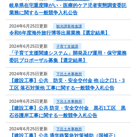
岐阜県在宅重度障がい・医療的ケア児者実態調査委託
業務に関する一般競争入札公告
2024年6月25日更新
観光誘客推進課
令和6年度海外旅行博等出展業務【選定結果】
2024年6月25日更新
子育て支援課
「子育て支援関連システム」開発及び運用・保守業務
委託プロポーザル募集【選定結果】
2024年6月25日更新
下呂土木事務所
【建設工事】公共 防災・安全交付金 他 山之口1・3
工区 落石対策他 工事に関する一般競争入札公告
2024年6月25日更新
下呂土木事務所
【建設工事】公共 防災・安全交付金 黒石1工区 黒
石谷護岸工事に関する一般競争入札公告
2024年6月25日更新
下呂土木事務所
【建設工事】公共 通学路緊急対策補助（国補正）