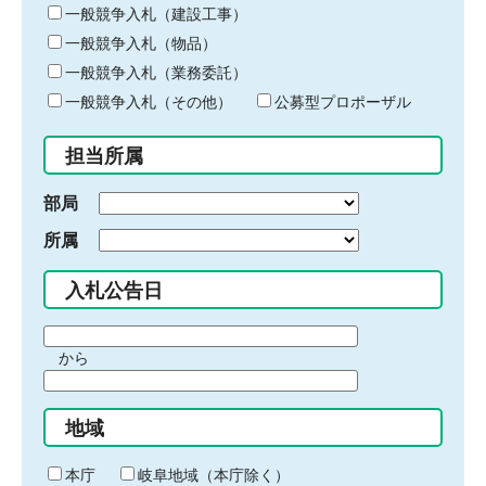
キ
一般競争入札（建設工事）
ー
一般競争入札（物品）
ワ
一般競争入札（業務委託）
ー
ド
一般競争入札（その他）
公募型プロポーザル
を
入
担当所属
力
部局
所属
入札公告日
期
から
間
期
の
間
始
地域
の
ま
終
り
わ
本庁
岐阜地域（本庁除く）