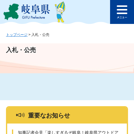
ペ
メ
このページの本文へ
ー
ニ
メ
ジ
ュ
ニ
の
ー
ュ
先
を
ー
頭
飛
トップページ
>
入札・公売
で
ば
す
し
入札・公売
。
て
本
文
へ
重要なお知らせ
知事記者会見「楽しすぎるぞ岐阜！岐阜県アウトドア