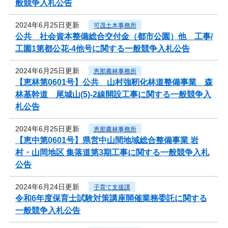
般競争入札公告
2024年6月25日更新
可茂土木事務所
公共 社会資本整備総合交付金（都市公園）他 工事/
工園1第都公花-4他号に関する一般競争入札公告
2024年6月25日更新
恵那農林事務所
【恵林第0601号】公共 山村強靭化林道整備事業 森
林基幹道 尾城山(5)-2線開設工事に関する一般競争入
札公告
2024年6月25日更新
恵那農林事務所
【恵中第0601号】県営中山間地域総合整備事業 岩
村・山岡地区 集落道第3期工事に関する一般競争入札
公告
2024年6月24日更新
子育て支援課
令和6年度保育士試験対策講座開催業務委託に関する
一般競争入札公告