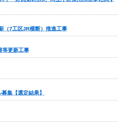
新（7工区JR横断）推進工事
盤等更新工事
ル募集【選定結果】