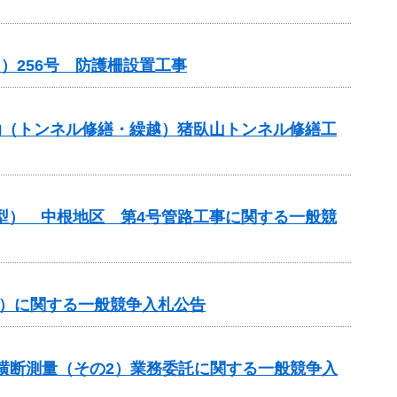
）256号 防護柵設置工事
補助（トンネル修繕・繰越）猪臥山トンネル修繕工
化型） 中根地区 第4号管路工事に関する一般競
事）に関する一般競争入札公告
期横断測量（その2）業務委託に関する一般競争入