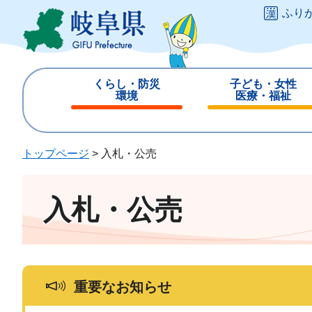
ペ
メ
ふり
ー
ニ
ジ
ュ
の
ー
先
を
くらし・防災
子ども・女性
頭
飛
環境
医療・福祉
で
ば
閉
閉
す
し
じ
じ
。
て
る
る
トップページ
>
入札・公売
本
文
へ
入札・公売
重要なお知らせ