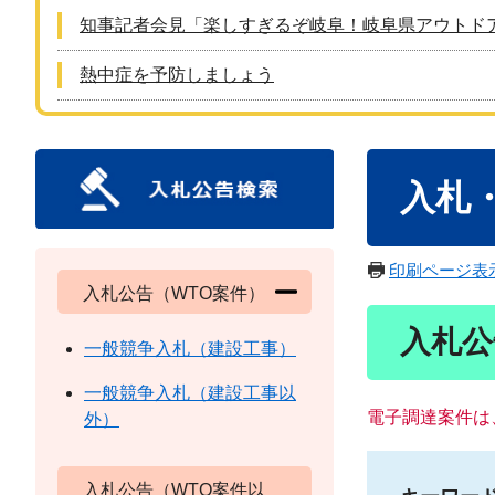
知事記者会見「楽しすぎるぞ岐阜！岐阜県アウトド
熱中症を予防しましょう
本
入札
文
印刷ページ表
入札公告（WTO案件）
入札公
一般競争入札（建設工事）
一般競争入札（建設工事以
電子調達案件は
外）
入札公告（WTO案件以