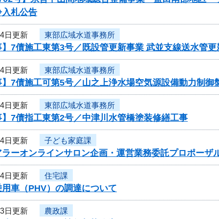
争入札公告
24日更新
東部広域水道事務所
】7債施工東第3号／既設管更新事業 武並支線送水管更
24日更新
東部広域水道事務所
事】7債施工可第5号／山之上浄水場空気源設備動力制御
24日更新
東部広域水道事務所
事】7債指工東第2号／中津川水管橋塗装修繕工事
24日更新
子ども家庭課
アラーオンラインサロン企画・運営業務委託プロポーザ
24日更新
住宅課
用車（PHV）の調達について
23日更新
農政課