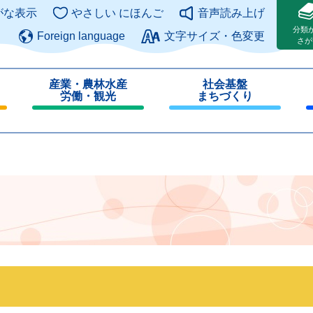
このページの本文へ
がな表示
やさしい にほんご
音声読み上げ
分類
Foreign language
文字サイズ・色変更
さが
産業・農林水産
社会基盤
労働・観光
まちづくり
閉
閉
じ
じ
る
る