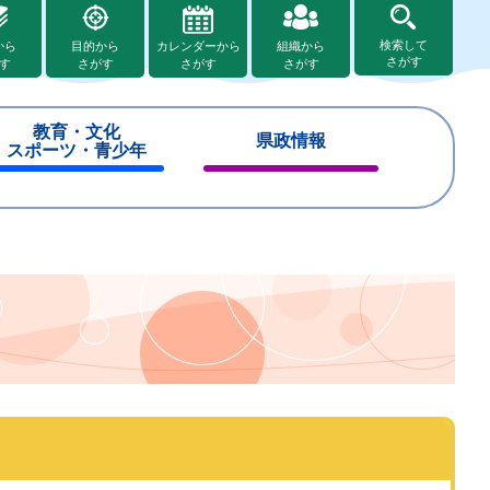
検索して
から
目的から
カレンダーから
組織から
さがす
す
さがす
さがす
さがす
教育・文化
県政情報
スポーツ・青少年
閉
閉
じ
じ
る
る