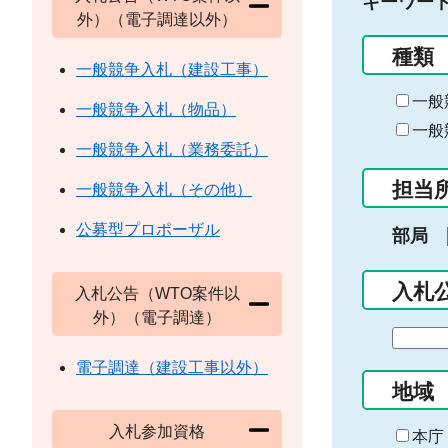
キーワー
外）（電子調達以外）
種類
一般競争入札（建設工事）
一般
一般競争入札（物品）
一般
一般競争入札（業務委託）
担当
一般競争入札（その他）
公募型プロポーザル
部局
入札
入札公告（WTO案件以
外）（電子調達）
期
間
電子調達（建設工事以外）
の
地域
始
入札参加資格
ま
本庁