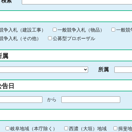
ド検索
検
索
す
る
キ
競争入札（建設工事）
一般競争入札（物品）
一般競
ー
競争入札（その他）
公募型プロポーザル
ワ
ー
所属
ド
を
所属
入
力
公告日
から
期
間
の
終
わ
岐阜地域（本庁除く）
西濃（大垣）地域
揖斐