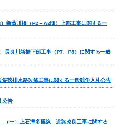
称）新藍川橋（P2－A2間）上部工事に関する一
）長良川新橋下部工事（P7、P8）に関する一般
 北坂集落排水路改修工事に関する一般競争入札公告
札公告
改築） （一）上石津多賀線 道路改良工事に関する