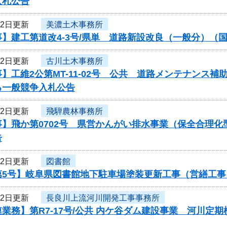
入札公告
22日更新
美濃土木事務所
】建工第道改4-3号/県単 道路新設改良（一般分）（国
22日更新
古川土木事務所
】工維2公第MT-11-02号 公共 道路メンテナンス
る一般競争入札公告
22日更新
飛騨農林事務所
事】飛か第0702号 県営かんがい排水事業（保全合理
告
22日更新
図書館
第5号】岐阜県図書館地下駐車場塗装更新工事（営繕工
22日更新
長良川上流河川開発工事事務所
業務】第R7-17号/公共 内ケ谷ダム建設事業 河川定