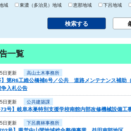
り
地域
東濃（多治見）地域
恵那地域
下呂地域
告一覧
25日更新
高山土木事務所
】第R6工維公橋補6号／公共 道路メンテナンス補助（
競争入札公告
25日更新
公共建築課
-73号】岐阜本巣特別支援学校南館内部改修機械設備工
25日更新
下呂農林事務所
0702号】県営中山間地域総合整備事業 益田南部地区