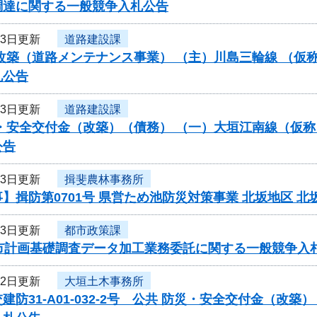
調達に関する一般競争入札公告
23日更新
道路建設課
改築（道路メンテナンス事業） （主）川島三輪線 （仮
札公告
23日更新
道路建設課
・安全交付金（改築）（債務） （一）大垣江南線（仮称
公告
23日更新
揖斐農林事務所
】揖防第0701号 県営ため池防災対策事業 北坂地区
23日更新
都市政策課
都市計画基礎調査データ加工業務委託に関する一般競争入
22日更新
大垣土木事務所
建防31-A01-032-2号 公共 防災・安全交付金（