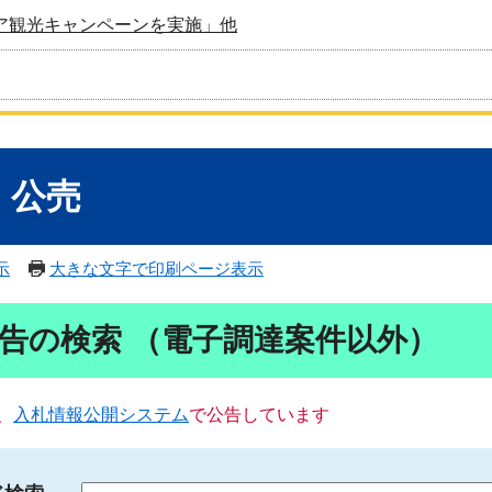
ア観光キャンペーンを実施」他
・公売
示
大きな文字で印刷ページ表示
告の検索 （電子調達案件以外）
、
入札情報公開システム
で公告しています