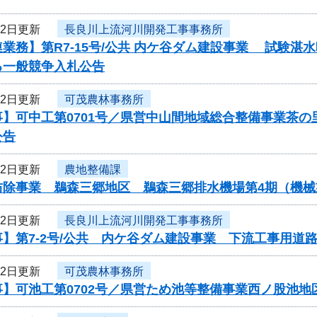
22日更新
長良川上流河川開発工事事務所
業務】第R7-15号/公共 内ケ谷ダム建設事業 試験
る一般競争入札公告
22日更新
可茂農林事務所
事】可中工第0701号／県営中山間地域総合整備事業茶
公告
22日更新
農地整備課
防除事業 鵜森三郷地区 鵜森三郷排水機場第4期（機
22日更新
長良川上流河川開発工事事務所
】第7-2号/公共 内ケ谷ダム建設事業 下流工事用道
22日更新
可茂農林事務所
事】可池工第0702号／県営ため池等整備事業西ノ股池