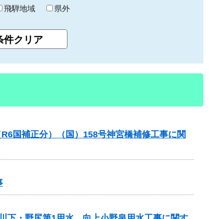
飛騨地域
県外
R6国補正分）（国）158号神宮橋補修工事に関
事
 川下・野尻第1用水、向上小野泉用水工事に関す