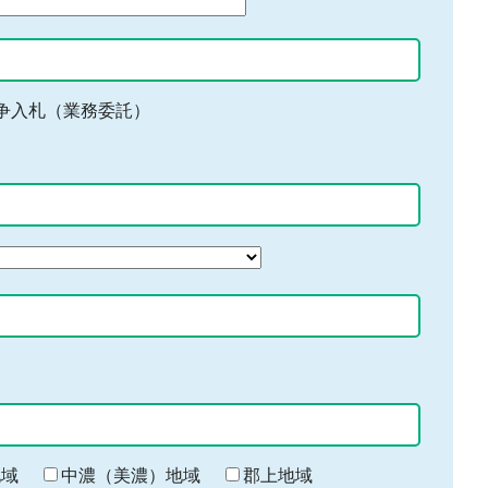
争入札（業務委託）
地域
中濃（美濃）地域
郡上地域