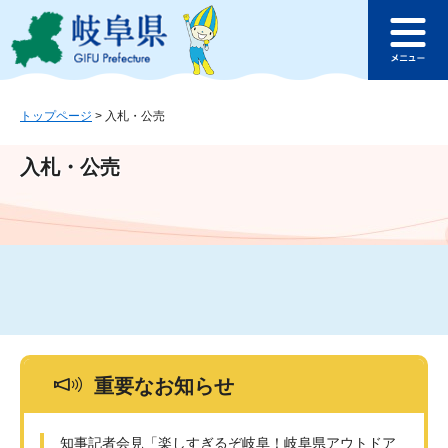
ペ
メ
このページの本文へ
ー
ニ
メ
ジ
ュ
ニ
の
ー
ュ
先
を
ー
頭
飛
トップページ
>
入札・公売
で
ば
す
し
入札・公売
。
て
本
文
へ
重要なお知らせ
知事記者会見「楽しすぎるぞ岐阜！岐阜県アウトドア