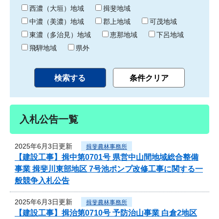
り
西濃（大垣）地域
揖斐地域
中濃（美濃）地域
郡上地域
可茂地域
東濃（多治見）地域
恵那地域
下呂地域
飛騨地域
県外
入札公告一覧
2025年6月3日更新
揖斐農林事務所
【建設工事】揖中第0701号 県営中山間地域総合整備
事業 揖斐川東部地区 7号池ポンプ改修工事に関する一
般競争入札公告
2025年6月3日更新
揖斐農林事務所
【建設工事】揖治第0710号 予防治山事業 白倉2地区