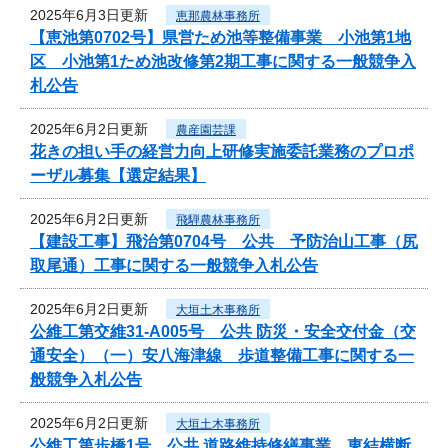
2025年6月3日更新
恵那農林事務所
【恵池第0702号】県営ため池等整備事業 小池第1地
区 小池第1ため池改修第2期工事に関する一般競争入
札公告
2025年6月2日更新
農産園芸課
花きの担い手の経営力向上研修実施委託業務のプロポ
ーザル募集【選定結果】
2025年6月2日更新
飛騨農林事務所
【建設工事】飛治第0704号 公共 予防治山工事（尻
取尾通）工事に関する一般競争入札公告
2025年6月2日更新
大垣土木事務所
公維工第交維31-A005号 公共 防災・安全交付金（交
通安全）（一）安八海津線 歩道整備工事に関する一
般競争入札公告
2025年6月2日更新
大垣土木事務所
公維工第歩橋1号 公共 道路維持修繕事業 東結横断