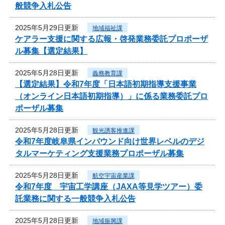
般競争入札公告
2025年5月29日更新
地域福祉課
ケアラー支援に関する広報・啓発業務委託プロポーザ
ル募集【選定結果】
2025年5月28日更新
義務教育課
【選定結果】令和7年度「日本語初期指導支援事業
（オンライン日本語初期指導）」に係る業務委託プロ
ポーザル募集
2025年5月28日更新
観光誘客推進課
令和7年度岐阜県インバウンド向け世界レベルのデジ
タルマーケティング支援業務プロポーザル募集
2025年5月28日更新
航空宇宙産業課
令和7年度 宇宙工学講座（JAXA等見学ツアー）委
託業務に関する一般競争入札公告
2025年5月28日更新
地域振興課