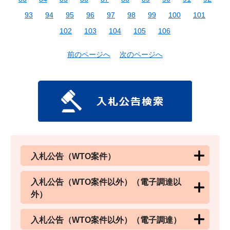
93
94
95
96
97
98
99
100
101
102
103
104
105
106
前のページへ
次のページへ
入札公告（WTO案件）
入札公告（WTO案件以外）（電子調達以
外）
入札公告（WTO案件以外）（電子調達）