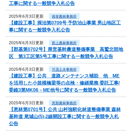
工事に関する一般競争入札公告
2025年6月3日更新
揖斐農林事務所
【建設工事】揖治第0709号 予防治山事業 男山地区工
事に関する一般競争入札公告
2025年6月3日更新
郡上農林事務所
【郡基第0702号】県営基幹農道整備事業 高鷲北部地
区 第3工区第5号工事に関する一般競争入札公告
2025年6月3日更新
可茂土木事務所
【建設工事】公共 道路メンテナンス補助 他 ME
を活用した小規模橋梁等の点検・修繕業務 委託工事/
委維3第MK06－ME他号に関する一般競争入札公告
2025年6月3日更新
恵那農林事務所
【恵林第0701号】公共 山村強靭化林道整備事業 森林
基幹道 尾城山(5)-2線開設工事に関する一般競争入札
公告