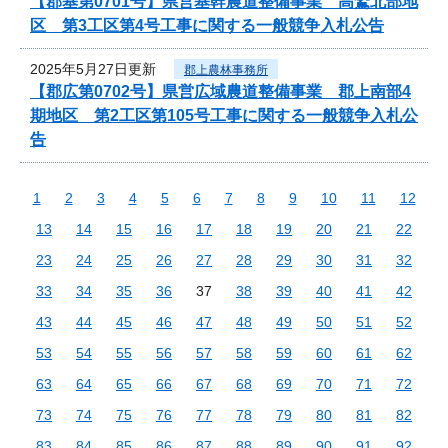
【郡基第0701号】県営基幹農道整備事業 高鷲北部地
区 第3工区第4号工事に関する一般競争入札公告
2025年5月27日更新
郡上農林事務所
【郡広第0702号】県営広域農道整備事業 郡上南部4
期地区 第2工区第105号工事に関する一般競争入札公
告
1
2
3
4
5
6
7
8
9
10
11
12
13
14
15
16
17
18
19
20
21
22
23
24
25
26
27
28
29
30
31
32
33
34
35
36
37
38
39
40
41
42
43
44
45
46
47
48
49
50
51
52
53
54
55
56
57
58
59
60
61
62
63
64
65
66
67
68
69
70
71
72
73
74
75
76
77
78
79
80
81
82
83
84
85
86
87
88
89
90
91
92