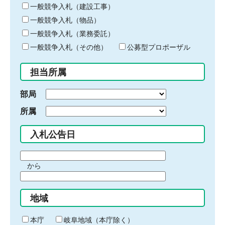
キ
一般競争入札（建設工事）
ー
一般競争入札（物品）
ワ
一般競争入札（業務委託）
ー
ド
一般競争入札（その他）
公募型プロポーザル
を
入
担当所属
力
部局
所属
入札公告日
期
から
間
期
の
間
始
地域
の
ま
終
り
わ
本庁
岐阜地域（本庁除く）