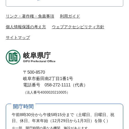
リンク・著作権・免責事項
利用ガイド
個人情報保護の考え方
ウェブアクセシビリティ方針
サイトマップ
岐阜県庁
GIFU Prefectural Office
〒500-8570
岐阜市薮田南2丁目1番1号
電話番号 058-272-1111（代表）
（法人番号4000020210005）
開庁時間
午前8時30分から午後5時15分まで
（土曜日、日曜日、祝
日、休日、年末年始（12月29日から1月3日）を除く）
※一部、開庁時間の異なる機関、施設があります。