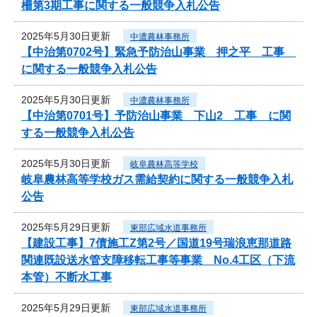
柵第3期工事に関する一般競争入札公告
2025年5月30日更新
中濃農林事務所
【中治第0702号】緊急予防治山事業 押之平 工事
に関する一般競争入札公告
2025年5月30日更新
中濃農林事務所
【中治第0701号】予防治山事業 下山2 工事 に関
する一般競争入札公告
2025年5月30日更新
岐阜農林高等学校
岐阜農林高等学校ガス需給契約に関する一般競争入札
公告
2025年5月29日更新
東部広域水道事務所
【建設工事】7債施工Z第2号／国道19号瑞浪恵那道路
関連既設送水管支障移転工事等事業 No.4工区（下流
本管）不断水工事
2025年5月29日更新
東部広域水道事務所