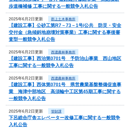
歩道橋補修 工事に関する一般競争入札公告
2025年6月2日更新
郡上土木事務所
【建設工事】公砂工第R7－73－1号/公共 防災・安全
交付金（急傾斜地崩壊対策事業）工事に関する事後審
査型一般競争入札公告
2025年6月2日更新
西濃農林事務所
【建設工事】西治第0701号 予防治山事業 西山地区
工事に関する一般競争入札公告
2025年6月2日更新
西濃農林事務所
【建設工事】西体第0701号 県営農業基盤整備促進事
業 海津中部地区 高須輪中工区第45期工事に関する
一般競争入札公告
2025年6月2日更新
管財課
下呂総合庁舎エレベーター改修工事に関する一般競争
入札公告