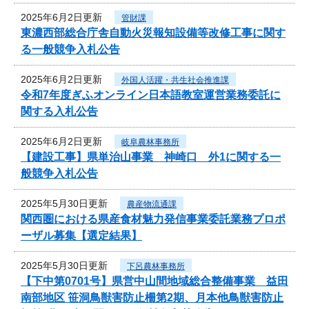
2025年6月2日更新
管財課
東濃西部総合庁舎自動火災報知設備等改修工事に関す
る一般競争入札公告
2025年6月2日更新
外国人活躍・共生社会推進課
令和7年度ぎふオンライン日本語教室運営業務委託に
関する入札公告
2025年6月2日更新
岐阜農林事務所
【建設工事】県単治山事業 神崎口 外1に関する一
般競争入札公告
2025年5月30日更新
農産物流通課
関西圏における県産食材魅力発信事業委託業務プロポ
ーザル募集【選定結果】
2025年5月30日更新
下呂農林事務所
【下中第0701号】県営中山間地域総合整備事業 益田
南部地区 笹洞鳥獣害防止柵第2期、月本他鳥獣害防止