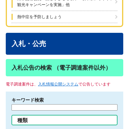
観光キャンペーンを実施」他
熱中症を予防しましょう
本
文
入札・公売
入札公告の検索 （電子調達案件以外）
電子調達案件は、
入札情報公開システム
で公告しています
キーワード検索
検
索
す
種類
る