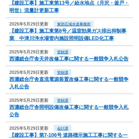
【建設工事】施工東第13号／給水地点（月沢・釜戸・
明世）流量計更新工事
2025年5月29日更新
東部広域水道事務所
【建設工事】施工東第8号／温室効果ガス排出抑制事
業 中津川浄水場管内施設照明設備LED化工事
2025年5月29日更新
管財課
西濃総合庁舎天井改修工事に関する一般競争入札公告
2025年5月29日更新
管財課
西濃総合庁舎直流電源装置改修工事に関する一般競争
入札公告
2025年5月29日更新
管財課
西濃総合庁舎照明設備改修工事に関する一般競争入札
公告
2025年5月29日更新
会計課
【建設工事】第7-106号 道路標示施工工事に関する一