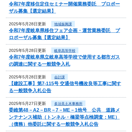
令和7年度移住定住セミナー開催業務委託 プロポー
ザル募集【選定結果】
2025年5月28日更新
地域振興課
令和7年度岐阜県移住フェア企画・運営業務委託 プ
ロポーザル募集【選定結果】
2025年5月28日更新
岐阜高等学校
令和7年度岐阜県立岐阜高等学校で使用する都市ガス
の調達に関する一般競争入札
2025年5月28日更新
会計課
【建設工事】第7-115号 交通信号機改良等工事に関す
る一般競争入札公告
2025年5月27日更新
多治見土木事務所
委維第48－A2－BR－7－ME－1他号 公共 道路メ
ンテナンス補助（トンネル・橋梁等点検調査：ME）
（債務）他委託に関する一般競争入札公告