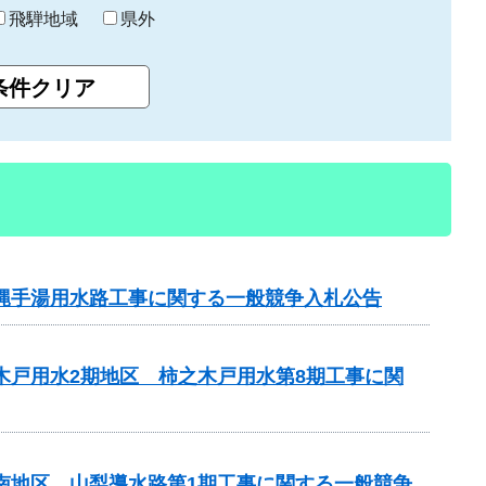
飛騨地域
県外
横縄手湯用水路工事に関する一般競争入札公告
木戸用水2期地区 柿之木戸用水第8期工事に関
山南地区 山梨導水路第1期工事に関する一般競争