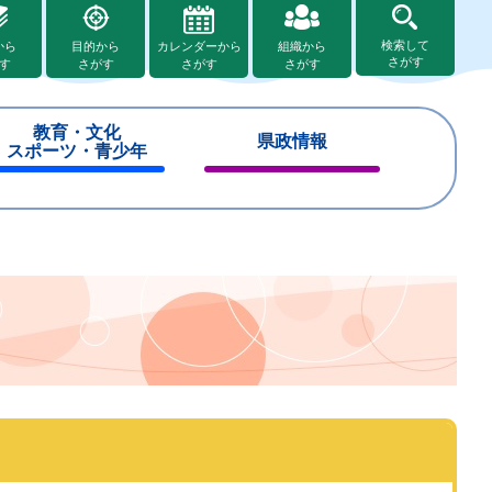
検索して
から
目的から
カレンダーから
組織から
さがす
す
さがす
さがす
さがす
教育・文化
県政情報
スポーツ・青少年
閉
閉
じ
じ
る
る