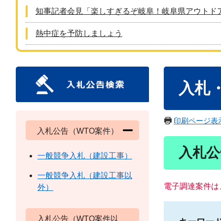
知事記者会見「楽しすぎるぞ岐阜！岐阜県アウトド
熱中症を予防しましょう
本
入札
文
印刷ページ表
入札公告（WTO案件）
入札公
一般競争入札（建設工事）
一般競争入札（建設工事以
電子調達案件は
外）
入札公告（WTO案件以