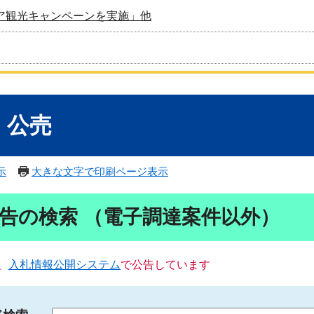
ア観光キャンペーンを実施」他
・公売
示
大きな文字で印刷ページ表示
告の検索 （電子調達案件以外）
、
入札情報公開システム
で公告しています