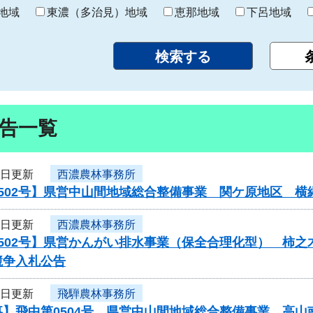
り
地域
東濃（多治見）地域
恵那地域
下呂地域
告一覧
7日更新
西濃農林事務所
0502号】県営中山間地域総合整備事業 関ケ原地区 
7日更新
西濃農林事務所
502号】県営かんがい排水事業（保全合理化型） 柿之
競争入札公告
7日更新
飛騨農林事務所
事】飛中第0504号 県営中山間地域総合整備事業 高