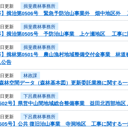
4日更新
揖斐農林事務所
事】揖治第0506号 緊急予防治山事業外 畑中地区外
4日更新
揖斐農林事務所
事】揖治第0505号 予防治山事業 上ケ瀬地区 工事
4日更新
揖斐農林事務所
】揖林第0501号 農山漁村地域整備交付金事業 林道
札公告
3日更新
林政課
度森林空間データ（森林基本図）更新委託業務に関する一
3日更新
下呂農林事務所
502号】県営中山間地域総合整備事業 益田北西部地区
3日更新
下呂農林事務所
505号】公共 復旧治山事業 寺洞地区 工事に関する