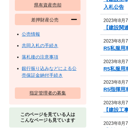
県有資産売却
入札公告
差押財産公売
2023年8月
【建設関連
公売情報
2023年8月
共同入札の手続き
R5私服用
落札後の注意事項
2023年8月
R5私服
銀行振り込みなどによる公
売保証金納付手続き
2023年8月
R5指揮
指定管理者の募集
2023年8月
【建設工
このページを見ている人は
こんなページも見ています
2023年8月