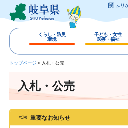
ペ
メ
ふり
ー
ニ
ジ
ュ
の
ー
先
を
くらし・防災
子ども・女性
頭
飛
環境
医療・福祉
で
ば
閉
閉
す
し
じ
じ
。
て
る
る
トップページ
>
入札・公売
本
文
へ
入札・公売
重要なお知らせ