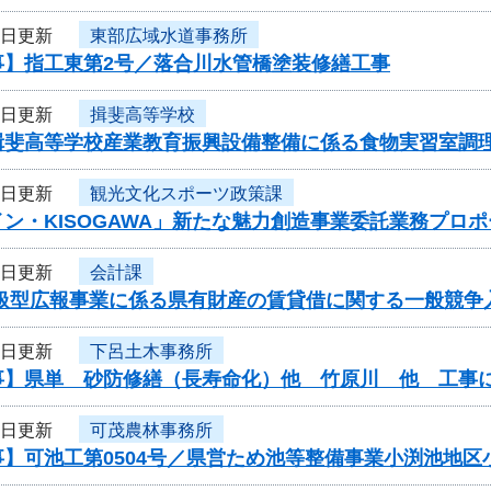
3日更新
東部広域水道事務所
事】指工東第2号／落合川水管橋塗装修繕工事
2日更新
揖斐高等学校
揖斐高等学校産業教育振興設備整備に係る食物実習室調
2日更新
観光文化スポーツ政策課
ン・KISOGAWA」新たな魅力創造事業委託業務プロ
2日更新
会計課
取扱型広報事業に係る県有財産の賃貸借に関する一般競争
1日更新
下呂土木事務所
事】県単 砂防修繕（長寿命化）他 竹原川 他 工事
1日更新
可茂農林事務所
事】可池工第0504号／県営ため池等整備事業小渕池地区