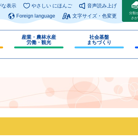
このページの本文へ
がな表示
やさしい にほんご
音声読み上げ
分類
Foreign language
文字サイズ・色変更
さが
産業・農林水産
社会基盤
労働・観光
まちづくり
閉
閉
じ
じ
る
る