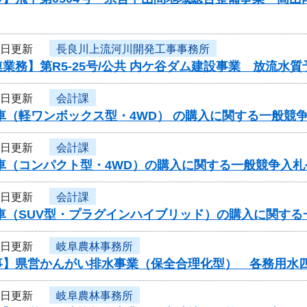
7日更新
長良川上流河川開発工事事務所
業務】第R5-25号/公共 内ケ谷ダム建設事業 放流
7日更新
会計課
車（軽ワンボックス型・4WD） の購入に関する一般競
7日更新
会計課
用車（コンパクト型・4WD）の購入に関する一般競争入
7日更新
会計課
用車（SUV型・プラグインハイブリッド）の購入に関す
7日更新
岐阜農林事務所
事】県営かんがい排水事業（保全合理化型） 各務用水
7日更新
岐阜農林事務所