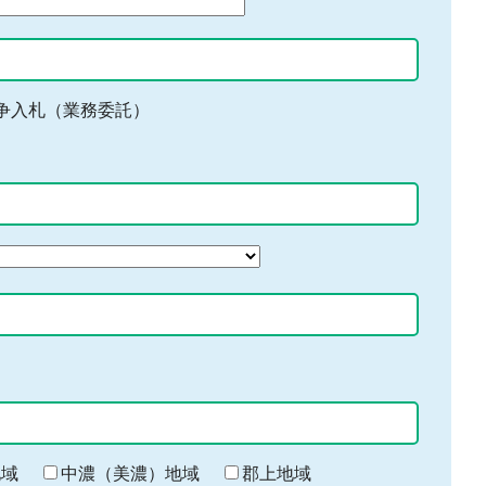
争入札（業務委託）
地域
中濃（美濃）地域
郡上地域