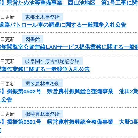
事】県営ため池等整備事業 西山池地区 第1号工事に関
4日更新
恵那土木事務所
度道路パトロール車の調達に関する一般競争入札公告
4日更新
図書館
書館閲覧室公衆無線LANサービス提供業務に関する一般
4日更新
岐阜関ケ原古戦場記念館
製製作業務に関する一般競争入札公告
4日更新
揖斐農林事務所
】揖振第0502号 県営農村振興総合整備事業 池田2
札公告
4日更新
揖斐農林事務所
】揖振第0501号 県営農村振興総合整備事業 大野3
告