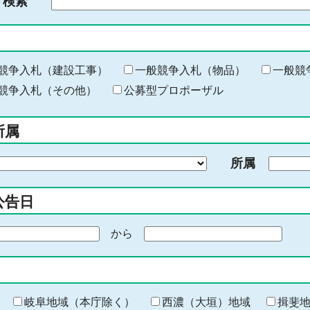
ド検索
検
索
す
る
キ
競争入札（建設工事）
一般競争入札（物品）
一般競
ー
競争入札（その他）
公募型プロポーザル
ワ
ー
所属
ド
を
所属
入
力
公告日
から
期
間
の
終
わ
岐阜地域（本庁除く）
西濃（大垣）地域
揖斐