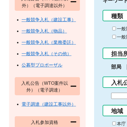
キーワー
外）（電子調達以外）
種類
一般競争入札（建設工事）
一般
一般競争入札（物品）
一般
一般競争入札（業務委託）
担当
一般競争入札（その他）
公募型プロポーザル
部局
入札
入札公告（WTO案件以
外）（電子調達）
期
間
電子調達（建設工事以外）
の
地域
始
入札参加資格
ま
本庁