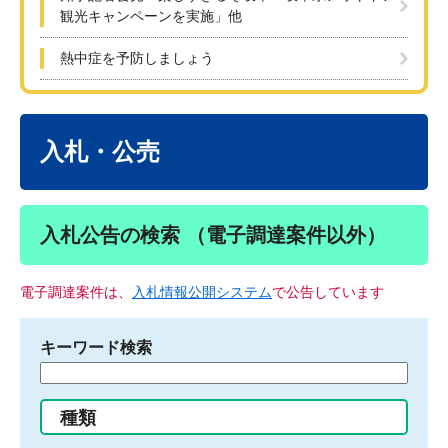
観光キャンペーンを実施」他
熱中症を予防しましょう
本
文
入札・公売
入札公告の検索 （電子調達案件以外）
電子調達案件は、
入札情報公開システム
で公告しています
キーワード検索
検
索
す
種類
る