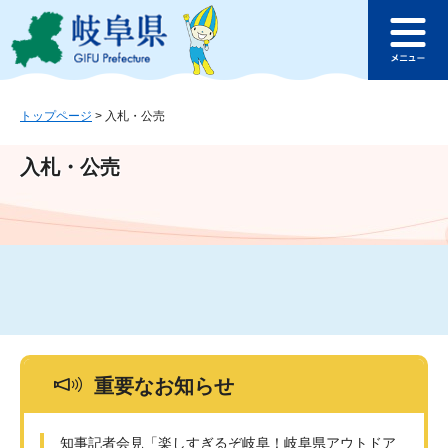
ペ
メ
このページの本文へ
ー
ニ
メ
ジ
ュ
ニ
の
ー
ュ
先
を
ー
頭
飛
トップページ
>
入札・公売
で
ば
す
し
入札・公売
。
て
本
文
へ
重要なお知らせ
知事記者会見「楽しすぎるぞ岐阜！岐阜県アウトドア