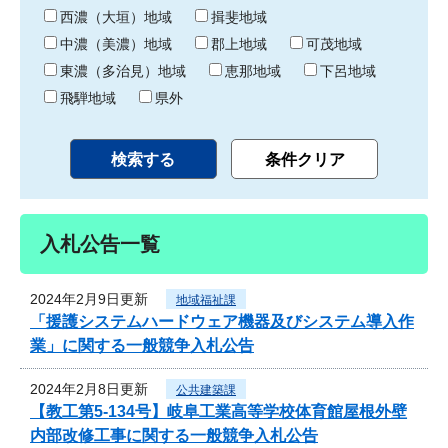
り
西濃（大垣）地域
揖斐地域
中濃（美濃）地域
郡上地域
可茂地域
東濃（多治見）地域
恵那地域
下呂地域
飛騨地域
県外
入札公告一覧
2024年2月9日更新
地域福祉課
「援護システムハードウェア機器及びシステム導入作
業」に関する一般競争入札公告
2024年2月8日更新
公共建築課
【教工第5-134号】岐阜工業高等学校体育館屋根外壁
内部改修工事に関する一般競争入札公告