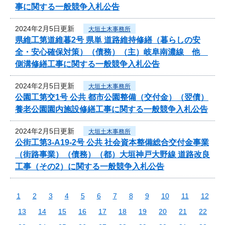
事に関する一般競争入札公告
2024年2月5日更新
大垣土木事務所
県維工第道維暮2号 県単 道路維持修繕（暮らしの安
全・安心確保対策）（債務）（主）岐阜南濃線 他
側溝修繕工事に関する一般競争入札公告
2024年2月5日更新
大垣土木事務所
公園工第交1号 公共 都市公園整備（交付金）（翌債）
養老公園園内施設修繕工事に関する一般競争入札公告
2024年2月5日更新
大垣土木事務所
公街工第3-A19-2号 公共 社会資本整備総合交付金事業
（街路事業）（債務）（都）大垣神戸大野線 道路改良
工事（その2）に関する一般競争入札公告
1
2
3
4
5
6
7
8
9
10
11
12
13
14
15
16
17
18
19
20
21
22