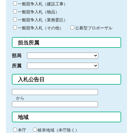
キ
一般競争入札（建設工事）
ー
一般競争入札（物品）
ワ
一般競争入札（業務委託）
ー
ド
一般競争入札（その他）
公募型プロポーザル
を
入
担当所属
力
部局
所属
入札公告日
期
から
間
期
の
間
始
地域
の
ま
終
り
わ
本庁
岐阜地域（本庁除く）