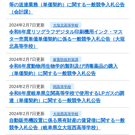
等の送達業務（単価契約）に関する一般競争入札公告
（会計課）
2024年2月7日更新
大垣北高等学校
令和6年度リソグラフデジタル印刷機用インク・マス
ター売買単価単価契約に係る一般競争入札公告（大垣
北高等学校）
2024年2月7日更新
家畜防疫対策課
令和6年度動物用生物学的製剤及び消毒薬品の購入
（単価契約）に関する一般競争入札公告
2024年2月7日更新
関高等学校
令和6年度岐阜県立関高等学校で使用するLPガスの調
達（単価契約）に関する一般競争入札公告
2024年2月7日更新
大垣西高等学校
自動販売機設置に係る県有財産の賃貸借に関する一般
競争入札公告（岐阜県立大垣西高等学校）