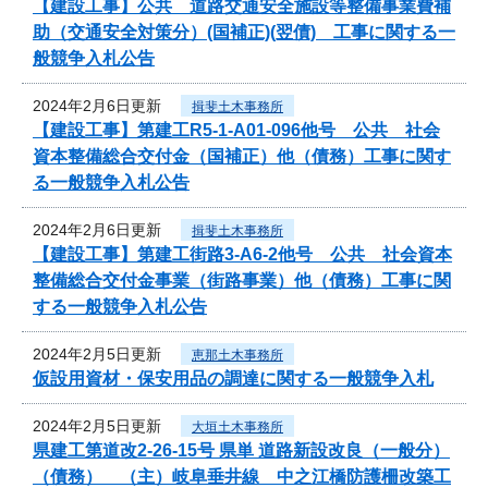
【建設工事】公共 道路交通安全施設等整備事業費補
助（交通安全対策分）(国補正)(翌債) 工事に関する一
般競争入札公告
2024年2月6日更新
揖斐土木事務所
【建設工事】第建工R5-1-A01-096他号 公共 社会
資本整備総合交付金（国補正）他（債務）工事に関す
る一般競争入札公告
2024年2月6日更新
揖斐土木事務所
【建設工事】第建工街路3-A6-2他号 公共 社会資本
整備総合交付金事業（街路事業）他（債務）工事に関
する一般競争入札公告
2024年2月5日更新
恵那土木事務所
仮設用資材・保安用品の調達に関する一般競争入札
2024年2月5日更新
大垣土木事務所
県建工第道改2-26-15号 県単 道路新設改良（一般分）
（債務） （主）岐阜垂井線 中之江橋防護柵改築工