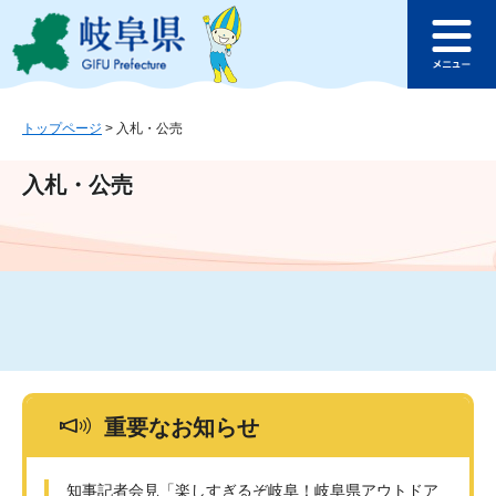
ペ
メ
このページの本文へ
ー
ニ
メ
ジ
ュ
ニ
の
ー
ュ
先
を
ー
頭
飛
トップページ
>
入札・公売
で
ば
す
し
入札・公売
。
て
本
文
へ
重要なお知らせ
知事記者会見「楽しすぎるぞ岐阜！岐阜県アウトドア