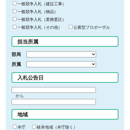
キ
一般競争入札（建設工事）
ー
一般競争入札（物品）
ワ
一般競争入札（業務委託）
ー
ド
一般競争入札（その他）
公募型プロポーザル
を
入
担当所属
力
部局
所属
入札公告日
期
から
間
期
の
間
始
地域
の
ま
終
り
わ
本庁
岐阜地域（本庁除く）