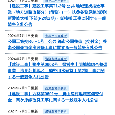
2024年7月1日更新
岐阜土木事務所
【建設工事】建設工事第T1-2号 公共 地域連携推進事
業（地方道路改築分）(債務)（一）扶桑各務原線(仮称)
新愛岐大橋 下部(P2第2期)・仮桟橋 工事に関する一般
競争入札公告
2024年7月1日更新
大垣土木事務所
公園工第交R6－1号 公共 都市公園整備（交付金）養
老公園楽市楽座改修工事に関する一般競争入札公告
2024年7月1日更新
飛騨農林事務所
【建設工事】飛中第0603号 県営中山間地域総合整備
事業 清見荘川地区 徳野用水頭首工第2期工事に関
する一般競争入札公告
2024年7月1日更新
西濃農林事務所
【建設工事】西林第0601号 農山漁村地域整備交付
金 関ケ原線改良工事に関する一般競争入札公告
2024年7月1日更新
飛騨農林事務所