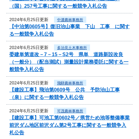
（国）257号工事に関する一般競争入札公告
2024年6月25日更新
中濃農林事務所
【中治第0605号】復旧治山事業 下山 工事 に関す
る一般競争入札公告
2024年6月25日更新
多治見土木事務所
委建単第道改－7－15－S2号 県単 道路新設改良
（一般分）（配当測試）測量設計業務委託に関する一
般競争入札公告
2024年6月25日更新
飛騨農林事務所
【建設工事】飛治第0609号 公共 予防治山工事
（泉）に関する一般競争入札公告
2024年6月25日更新
可茂農林事務所
【建設工事】可池工第0602号／県営ため池等整備事業
前沢ダム地区前沢ダム第2号工事に関する一般競争入
札公告