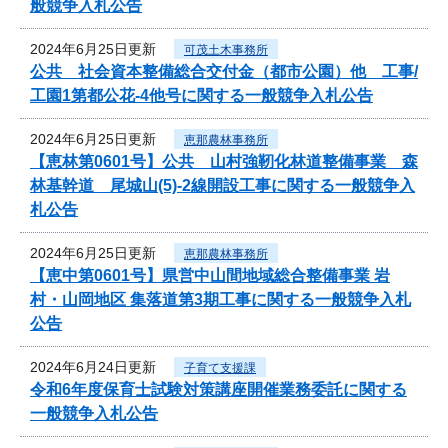
般競争入札公告
2024年6月25日更新
可茂土木事務所
公共 社会資本整備総合交付金（都市公園）他 工事/
工園1第都公花-4他号に関する一般競争入札公告
2024年6月25日更新
恵那農林事務所
【恵林第0601号】公共 山村強靭化林道整備事業 森
林基幹道 尾城山(5)-2線開設工事に関する一般競争入
札公告
2024年6月25日更新
恵那農林事務所
【恵中第0601号】県営中山間地域総合整備事業 岩
村・山岡地区 集落道第3期工事に関する一般競争入札
公告
2024年6月24日更新
子育て支援課
令和6年度保育士試験対策講座開催業務委託に関する
一般競争入札公告