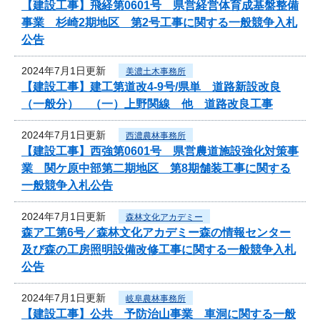
【建設工事】飛経第0601号 県営経営体育成基盤整備
事業 杉崎2期地区 第2号工事に関する一般競争入札
公告
2024年7月1日更新
美濃土木事務所
【建設工事】建工第道改4-9号/県単 道路新設改良
（一般分） （一）上野関線 他 道路改良工事
2024年7月1日更新
西濃農林事務所
【建設工事】西強第0601号 県営農道施設強化対策事
業 関ケ原中部第二期地区 第8期舗装工事に関する
一般競争入札公告
2024年7月1日更新
森林文化アカデミー
森ア工第6号／森林文化アカデミー森の情報センター
及び森の工房照明設備改修工事に関する一般競争入札
公告
2024年7月1日更新
岐阜農林事務所
【建設工事】公共 予防治山事業 車洞に関する一般