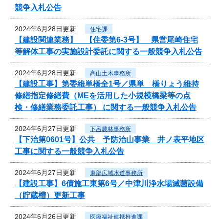
競争入札公告
2024年6月28日更新
住宅課
【建設関連業務】 【住委第6-3号】 県営尾崎住宅
等解体工事の実施設計委託に関する一般競争入札公告
2024年6月28日更新
高山土木事務所
【建設工事】第委維単橋全1号／県単 橋りょう維持
修繕指定修繕費（MEを活用した小規模橋梁等の点
検・修繕業務委託工事） に関する一般競争入札公告
2024年6月27日更新
下呂農林事務所
【下治第0601号】公共 予防治山事業 井ノ表平地区
工事に関する一般競争入札公告
2024年6月27日更新
東部広域水道事務所
【建設工事】6債施工東第6号／中津川浄水場滅菌設備
（貯蔵槽）更新工事
2024年6月26日更新
医療福祉連携推進課