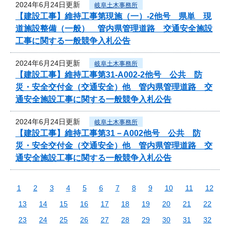
2024年6月24日更新
岐阜土木事務所
【建設工事】維持工事第現施（一）-2他号 県単 現
道施設整備（一般） 管内県管理道路 交通安全施設
工事に関する一般競争入札公告
2024年6月24日更新
岐阜土木事務所
【建設工事】維持工事第31-A002-2他号 公共 防
災・安全交付金（交通安全）他 管内県管理道路 交
通安全施設工事に関する一般競争入札公告
2024年6月24日更新
岐阜土木事務所
【建設工事】維持工事第31－A002他号 公共 防
災・安全交付金（交通安全）他 管内県管理道路 交
通安全施設工事に関する一般競争入札公告
1
2
3
4
5
6
7
8
9
10
11
12
13
14
15
16
17
18
19
20
21
22
23
24
25
26
27
28
29
30
31
32