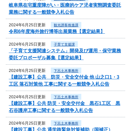
岐阜県在宅重度障がい・医療的ケア児者実態調査委託
業務に関する一般競争入札公告
2024年6月25日更新
観光誘客推進課
令和6年度海外旅行博等出展業務【選定結果】
2024年6月25日更新
子育て支援課
「子育て支援関連システム」開発及び運用・保守業務
委託プロポーザル募集【選定結果】
2024年6月25日更新
下呂土木事務所
【建設工事】公共 防災・安全交付金 他 山之口1・3
工区 落石対策他 工事に関する一般競争入札公告
2024年6月25日更新
下呂土木事務所
【建設工事】公共 防災・安全交付金 黒石1工区 黒
石谷護岸工事に関する一般競争入札公告
2024年6月25日更新
下呂土木事務所
【建設工事】公共 通学路緊急対策補助（国補正）