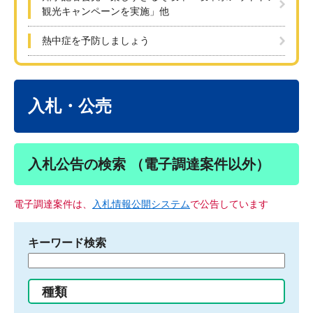
観光キャンペーンを実施」他
熱中症を予防しましょう
本
文
入札・公売
入札公告の検索 （電子調達案件以外）
電子調達案件は、
入札情報公開システム
で公告しています
キーワード検索
検
索
す
種類
る