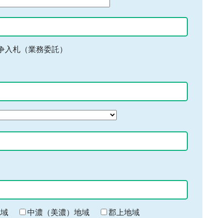
争入札（業務委託）
地域
中濃（美濃）地域
郡上地域