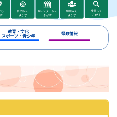
検索して
から
目的から
カレンダーから
組織から
さがす
す
さがす
さがす
さがす
教育・文化
県政情報
スポーツ・青少年
閉
閉
じ
じ
る
る