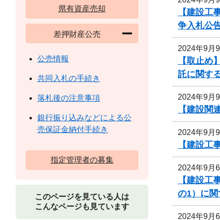
県有資産売却
【建設工
争入札公
差押財産公売
2024年9月
公売情報
【取止め】
託に関す
共同入札の手続き
2024年9月
落札後の注意事項
【建設関連
銀行振り込みなどによる公
売保証金納付手続き
2024年9月
【建設工事
指定管理者の募集
2024年9月
【建設工
の1）に
このページを見ている人は
こんなページも見ています
2024年9月