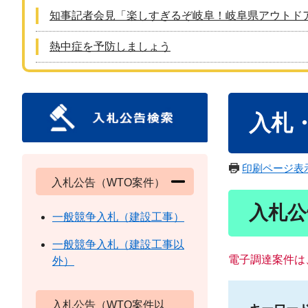
知事記者会見「楽しすぎるぞ岐阜！岐阜県アウトド
熱中症を予防しましょう
本
入札
文
印刷ページ表
入札公告（WTO案件）
入札公
一般競争入札（建設工事）
一般競争入札（建設工事以
電子調達案件は
外）
入札公告（WTO案件以