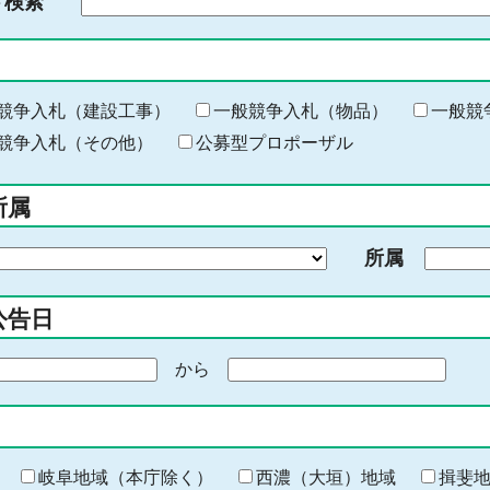
ド検索
検
索
す
る
キ
競争入札（建設工事）
一般競争入札（物品）
一般競
ー
競争入札（その他）
公募型プロポーザル
ワ
ー
所属
ド
を
所属
入
力
公告日
から
期
間
の
終
わ
岐阜地域（本庁除く）
西濃（大垣）地域
揖斐