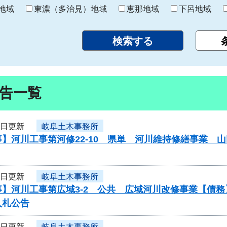
り
地域
東濃（多治見）地域
恵那地域
下呂地域
告一覧
9日更新
岐阜土木事務所
】河川工事第河修22-10 県単 河川維持修繕事業 
9日更新
岐阜土木事務所
事】河川工事第広域3-2 公共 広域河川改修事業【債
入札公告
9日更新
岐阜土木事務所