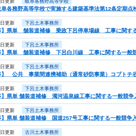
4日更新
岐阜各務野高等学校
岐阜各務野高等学校で実施する建築基準法第12条定期点
3日更新
下呂土木事務所
事】県単 舗装道補修 乗政下呂停車場線 工事に関す
3日更新
下呂土木事務所
事】県単 舗装道補修 下呂白川線 工事に関する一般
3日更新
下呂土木事務所
事】 公共 事業間連携補助（通常砂防事業）コブトチ
3日更新
下呂土木事務所
事】県単 舗装道補修 濁河温泉線工事に関する一般競争
3日更新
下呂土木事務所
】県単 舗装道補修 国道257号工事に関する一般競争
3日更新
古川土木事務所