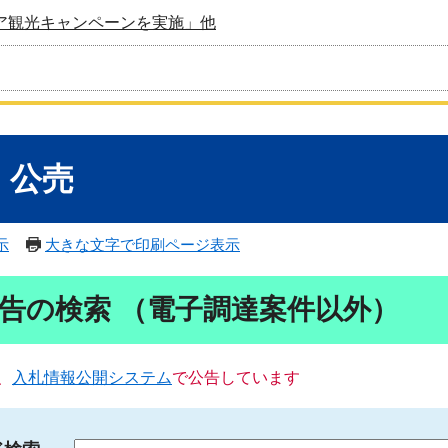
ア観光キャンペーンを実施」他
・公売
示
大きな文字で印刷ページ表示
告の検索 （電子調達案件以外）
、
入札情報公開システム
で公告しています