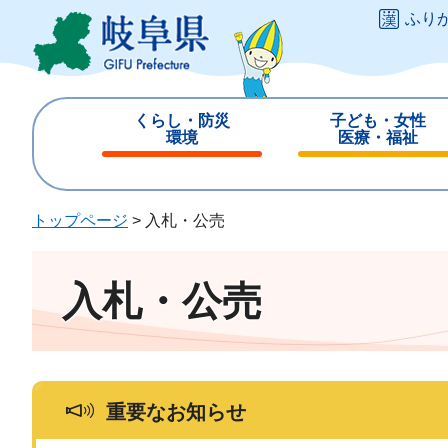
ペ
メ
ふり
ー
ニ
ジ
ュ
の
ー
先
を
くらし・防災
子ども・女性
頭
飛
環境
医療・福祉
で
ば
閉
閉
す
し
じ
じ
。
て
る
る
トップページ
>
入札・公売
本
文
へ
入札・公売
重要なお知らせ