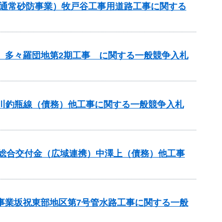
（通常砂防事業）牧戸谷工事用道路工事に関する
区 多々羅団地第2期工事 に関する一般競争入札
蟻川釣瓶線（債務）他工事に関する一般競争入札
本整備総合交付金（広域連携）中澤上（債務）他工事
策事業坂祝東部地区第7号管水路工事に関する一般