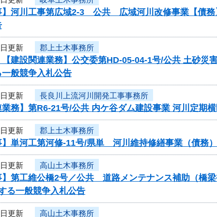
事】河川工事第広域2-3 公共 広域河川改修事業【債
告
9日更新
郡上土木事務所
【建設関連業務】公交委第HD-05-04-1号/公共 
る一般競争入札公告
9日更新
長良川上流河川開発工事事務所
業務】第R6-21号/公共 内ケ谷ダム建設事業 河川定
9日更新
郡上土木事務所
】単河工第河修-11号/県単 河川維持修繕事業（債務
6日更新
高山土木事務所
事】第工維公橋2号／公共 道路メンテナンス補助（橋
関する一般競争入札公告
6日更新
高山土木事務所