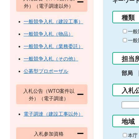
キーワー
外）（電子調達以外）
種類
一般競争入札（建設工事）
一般
一般競争入札（物品）
一般
一般競争入札（業務委託）
担当
一般競争入札（その他）
公募型プロポーザル
部局
入札
入札公告（WTO案件以
外）（電子調達）
期
間
電子調達（建設工事以外）
の
地域
始
入札参加資格
ま
本庁