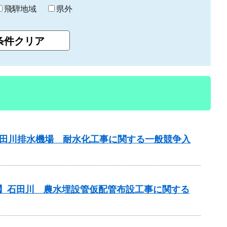
飛騨地域
県外
山田川排水機場 耐水化工事に関する一般競争入
務】石田川 農水埋設管仮配管布設工事に関する