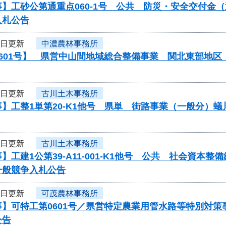
】工砂公第通重点060-1号 公共 防災・安全交付金
入札公告
3日更新
中濃農林事務所
0601号】 県営中山間地域総合整備事業 関北東部地
3日更新
古川土木事務所
】工整1単第20-K1他号 県単 街路事業（一般分）
3日更新
古川土木事務所
】工建1公第39-A11-001-K1他号 公共 社会資
一般競争入札公告
3日更新
可茂農林事務所
事】可特工第0601号／県営特定農業用管水路等特別対
公告