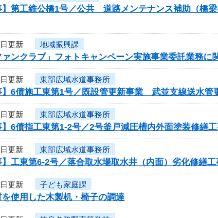
事】第工維公橋1号／公共 道路メンテナンス補助（橋
6日更新
地域振興課
ファンクラブ」フォトキャンペーン実施事業委託業務に
5日更新
東部広域水道事務所
】6債施工東第1号／既設管更新事業 武並支線送水管更
5日更新
東部広域水道事務所
】6債指工東第1-2号／2号釜戸減圧槽内外面塗装修繕工
5日更新
東部広域水道事務所
】工東第6-2号／落合取水場取水井（内面）劣化修繕工
4日更新
子ども家庭課
材を使用した木製机・椅子の調達