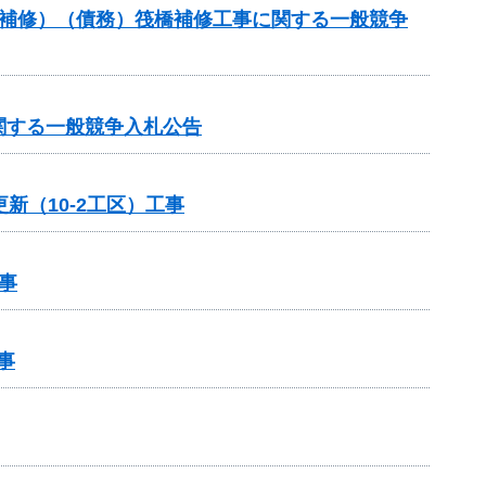
梁補修）（債務）筏橋補修工事に関する一般競争
関する一般競争入札公告
新（10-2工区）工事
事
事