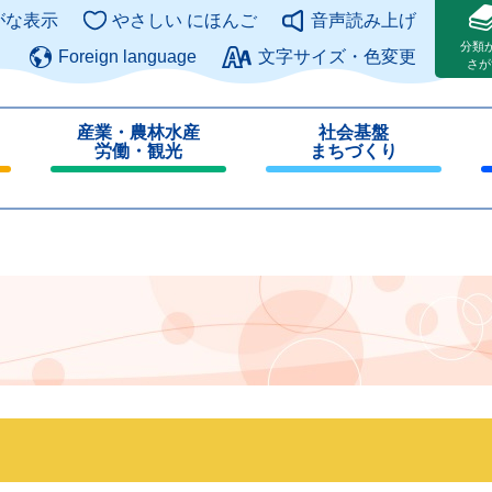
このページの本文へ
がな表示
やさしい にほんご
音声読み上げ
分類
Foreign language
文字サイズ・色変更
さが
産業・農林水産
社会基盤
労働・観光
まちづくり
閉
閉
じ
じ
る
る