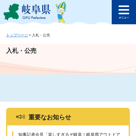
ペ
メ
このページの本文へ
ー
ニ
メ
ジ
ュ
ニ
の
ー
ュ
先
を
ー
頭
飛
トップページ
>
入札・公売
で
ば
す
し
入札・公売
。
て
本
文
へ
重要なお知らせ
知事記者会見「楽しすぎるぞ岐阜！岐阜県アウトドア