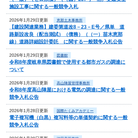
施設工事に関する一般競争入札
2026年1月29日更新
恵那土木事務所
【建設関連業務】建委第道改8－23－E号／県単 道
路新設改良（配当測試）（債務）（（一）苗木恵那
線）道路詳細設計委託 に関する一般競争入札公告
2026年1月29日更新
図書館
令和8年度岐阜県図書館で使用する都市ガスの調達に
ついて
2026年1月28日更新
高山陣屋管理事務所
令和8年度高山陣屋における電気の調達に関する一般
競争入札公告
2026年1月28日更新
国際たくみアカデミー
電子複写機（白黒）複写料等の単価契約に関する一般
競争入札公告