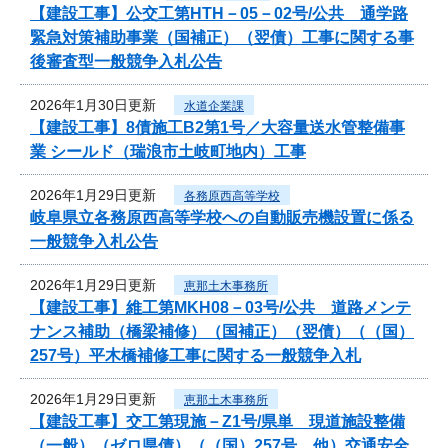
【建設工事】公交工第HTH－05－02号/公共 通学路
緊急対策補助事業（国補正）（翌債）工事に関する事
後審査型一般競争入札公告
2026年1月30日更新
水道企業課
【建設工事】8債施工B2第1号／大容量送水管整備事
業 シールド（瑞浪市土岐町地内）工事
2026年1月29日更新
各務原西高等学校
岐阜県立各務原西高等学校への自動販売機設置に係る
一般競争入札公告
2026年1月29日更新
恵那土木事務所
【建設工事】維工第MKH08－03号/公共 道路メンテ
ナンス補助（橋梁補修）（国補正）（翌債）（（国）
257号）平木橋補修工事に関する一般競争入札
2026年1月29日更新
恵那土木事務所
【建設工事】交工第現施－Z1号/県単 現道施設整備
（一般）（ゼロ県債）（（国）257号 他）交通安全