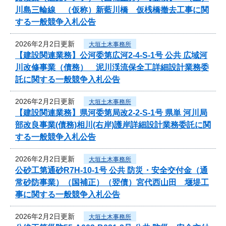
川島三輪線 （仮称）新藍川橋 仮桟橋撤去工事に関
する一般競争入札公告
2026年2月2日更新
大垣土木事務所
【建設関連業務】公河委第広河2-4-S-1号 公共 広域河
川改修事業（債務） 泥川渓流保全工詳細設計業務委
託に関する一般競争入札公告
2026年2月2日更新
大垣土木事務所
【建設関連業務】県河委第局改2-2-S-1号 県単 河川局
部改良事業(債務)相川(右岸)護岸詳細設計業務委託に関
する一般競争入札公告
2026年2月2日更新
大垣土木事務所
公砂工第通砂R7H-10-1号 公共 防災・安全交付金（通
常砂防事業）（国補正）（翌債）宮代西山田 堰堤工
事に関する一般競争入札公告
2026年2月2日更新
大垣土木事務所