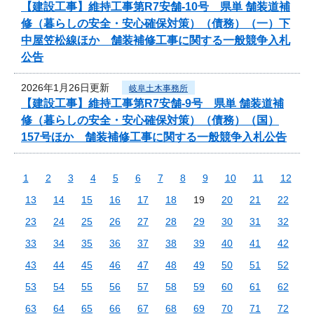
【建設工事】維持工事第R7安舗-10号 県単 舗装道補
修（暮らしの安全・安心確保対策）（債務）（一）下
中屋笠松線ほか 舗装補修工事に関する一般競争入札
公告
2026年1月26日更新
岐阜土木事務所
【建設工事】維持工事第R7安舗-9号 県単 舗装道補
修（暮らしの安全・安心確保対策）（債務）（国）
157号ほか 舗装補修工事に関する一般競争入札公告
1
2
3
4
5
6
7
8
9
10
11
12
13
14
15
16
17
18
19
20
21
22
23
24
25
26
27
28
29
30
31
32
33
34
35
36
37
38
39
40
41
42
43
44
45
46
47
48
49
50
51
52
53
54
55
56
57
58
59
60
61
62
63
64
65
66
67
68
69
70
71
72