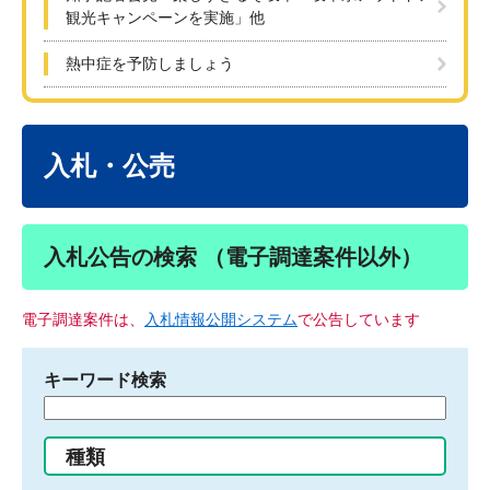
観光キャンペーンを実施」他
熱中症を予防しましょう
本
文
入札・公売
入札公告の検索 （電子調達案件以外）
電子調達案件は、
入札情報公開システム
で公告しています
キーワード検索
検
索
す
種類
る