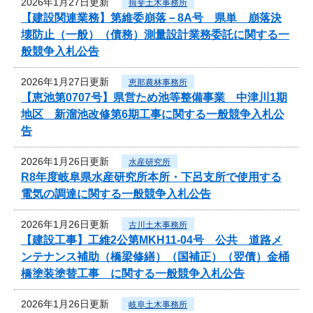
2026年1月27日更新
揖斐土木事務所
【建設関連業務】第維委崩落－8A号 県単 崩落決
壊防止（一般）（債務）測量設計業務委託に関する一
般競争入札公告
2026年1月27日更新
恵那農林事務所
【恵池第0707号】県営ため池等整備事業 中津川1期
地区 新溜池改修第6期工事に関する一般競争入札公
告
2026年1月26日更新
水産研究所
R8年度岐阜県水産研究所本所・下呂支所で使用する
電気の調達に関する一般競争入札公告
2026年1月26日更新
古川土木事務所
【建設工事】工維2公第MKH11-04号 公共 道路メ
ンテナンス補助（橋梁修繕）（国補正）（翌債）金桶
橋塗装塗替工事 に関する一般競争入札公告
2026年1月26日更新
岐阜土木事務所