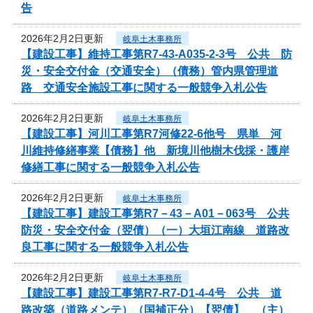
告
2026年2月2日更新
岐阜土木事務所
【建設工事】維持工事第R7-43-A035-2-3号 公共 防
災・安全交付金（交通安全）（債務）管内県管理道
路 交通安全施設工事に関する一般競争入札公告
2026年2月2日更新
岐阜土木事務所
【建設工事】河川工事第R7河修22-6他号 県単 河
川維持修繕事業【債務】他 新境川他樹木伐採・護岸
修繕工事に関する一般競争入札公告
2026年2月2日更新
岐阜土木事務所
【建設工事】建設工事第R7－43－A01－063号 公共
防災・安全交付金（翌債）（一）大垣江南線 道路改
良工事に関する一般競争入札公告
2026年2月2日更新
岐阜土木事務所
【建設工事】建設工事第R7-R7-D1-4-4号 公共 道
路改築（道路メンテ）（国補正分）【翌債】 （主）