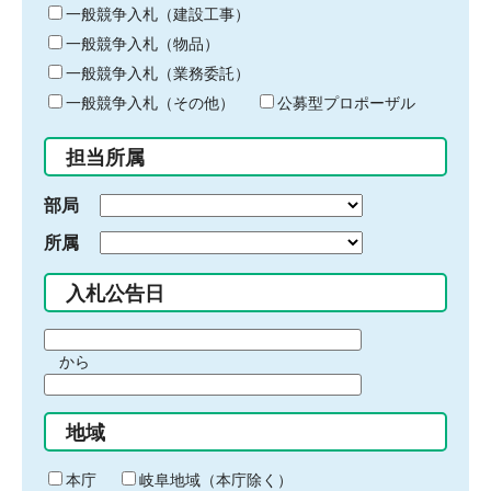
キ
一般競争入札（建設工事）
ー
一般競争入札（物品）
ワ
一般競争入札（業務委託）
ー
ド
一般競争入札（その他）
公募型プロポーザル
を
入
担当所属
力
部局
所属
入札公告日
期
から
間
期
の
間
始
地域
の
ま
終
り
わ
本庁
岐阜地域（本庁除く）