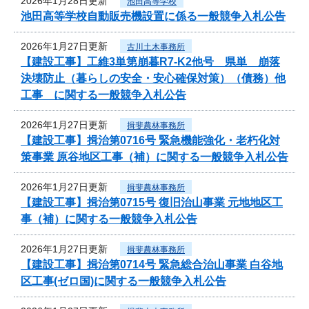
2026年1月28日更新
池田高等学校
池田高等学校自動販売機設置に係る一般競争入札公告
2026年1月27日更新
古川土木事務所
【建設工事】工維3単第崩暮R7-K2他号 県単 崩落
決壊防止（暮らしの安全・安心確保対策）（債務）他
工事 に関する一般競争入札公告
2026年1月27日更新
揖斐農林事務所
【建設工事】揖治第0716号 緊急機能強化・老朽化対
策事業 原谷地区工事（補）に関する一般競争入札公告
2026年1月27日更新
揖斐農林事務所
【建設工事】揖治第0715号 復旧治山事業 元地地区工
事（補）に関する一般競争入札公告
2026年1月27日更新
揖斐農林事務所
【建設工事】揖治第0714号 緊急総合治山事業 白谷地
区工事(ゼロ国)に関する一般競争入札公告