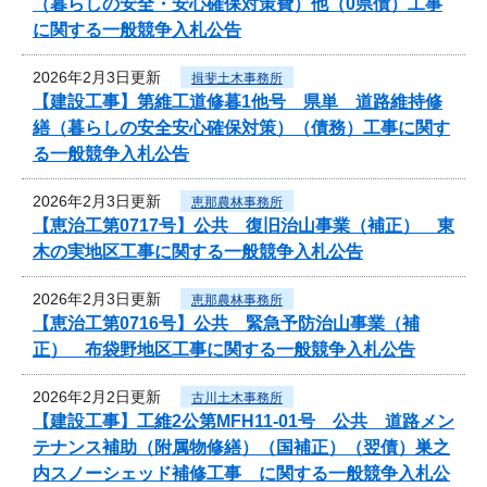
（暮らしの安全・安心確保対策費）他（0県債）工事
に関する一般競争入札公告
2026年2月3日更新
揖斐土木事務所
【建設工事】第維工道修暮1他号 県単 道路維持修
繕（暮らしの安全安心確保対策）（債務）工事に関す
る一般競争入札公告
2026年2月3日更新
恵那農林事務所
【恵治工第0717号】公共 復旧治山事業（補正） 東
木の実地区工事に関する一般競争入札公告
2026年2月3日更新
恵那農林事務所
【恵治工第0716号】公共 緊急予防治山事業（補
正） 布袋野地区工事に関する一般競争入札公告
2026年2月2日更新
古川土木事務所
【建設工事】工維2公第MFH11-01号 公共 道路メン
テナンス補助（附属物修繕）（国補正）（翌債）巣之
内スノーシェッド補修工事 に関する一般競争入札公