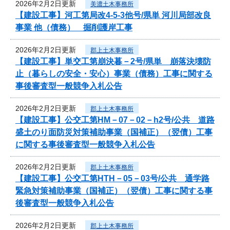
2026年2月2日更新
美濃土木事務所
【建設工事】河工第局改4-5-3他号/県単 河川局部改良
事業 他（債務） 掘削護岸工事
2026年2月2日更新
郡上土木事務所
【建設工事】単交工第崩決暮－2号/県単 崩落決壊防
止（暮らしの安全・安心）事業（債務）工事に関する
事後審査型一般競争入札公告
2026年2月2日更新
郡上土木事務所
【建設工事】公交工第HM－07－02－h2号/公共 道路
盛土のり面防災対策補助事業（国補正）（翌債）工事
に関する事後審査型一般競争入札公告
2026年2月2日更新
郡上土木事務所
【建設工事】公交工第HTH－05－03号/公共 通学路
緊急対策補助事業（国補正）（翌債）工事に関する事
後審査型一般競争入札公告
2026年2月2日更新
郡上土木事務所