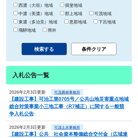
り
西濃（大垣）地域
揖斐地域
中濃（美濃）地域
郡上地域
可茂地域
東濃（多治見）地域
恵那地域
下呂地域
飛騨地域
県外
入札公告一覧
2026年2月3日更新
可茂農林事務所
【建設工事】可治工第0705号／公共山地災害重点地域
総合対策事業小三地工事（R7補正）に関する一般競
争入札公告
2026年2月3日更新
可茂土木事務所
【建設工事】公共 社会資本整備総合交付金（広域連