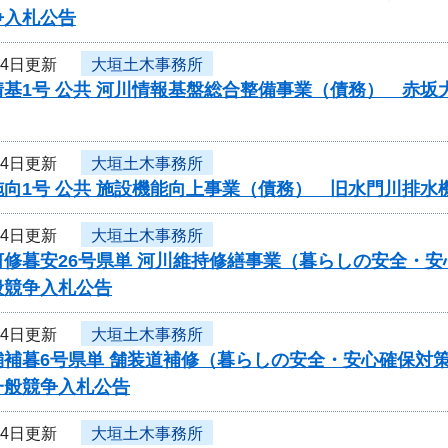
争入札公告
月4日更新
大垣土木事務所
情基1号 公共 河川情報基盤総合整備事業（債務） 赤
月4日更新
大垣土木事務所
施向1号 公共 施設機能向上事業（債務） 旧水門川排
月4日更新
大垣土木事務所
河修暮安26号県単 河川維持修繕事業（暮らしの安全・
般競争入札公告
月4日更新
大垣土木事務所
舗補暮6号県単 舗装道補修（暮らしの安全・安心確保対
一般競争入札公告
月4日更新
大垣土木事務所