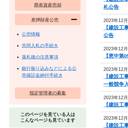
県有資産売却
札公告
差押財産公売
2023年12
【建設工
公売情報
公告
共同入札の手続き
2023年12
【恵中第
落札後の注意事項
銀行振り込みなどによる公
2023年12
売保証金納付手続き
【建設工
一般競争
指定管理者の募集
2023年12
【建設工事
このページを見ている人は
2023年12
こんなページも見ています
【建設工