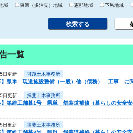
り
地域
東濃（多治見）地域
恵那地域
下呂地域
告一覧
月5日更新
可茂土木事務所
事】県単 現道施設整備（一般）他（債務） 工事 に
月5日更新
揖斐土木事務所
事】第維工舗暮1号 県単 舗装道補修（暮らしの安全
月5日更新
揖斐土木事務所
事】第維工舗暮3号 県単 舗装道補修（暮らしの安全