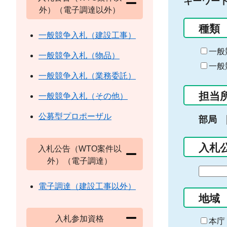
キーワー
外）（電子調達以外）
種類
一般競争入札（建設工事）
一般
一般競争入札（物品）
一般
一般競争入札（業務委託）
担当
一般競争入札（その他）
公募型プロポーザル
部局
入札
入札公告（WTO案件以
外）（電子調達）
期
間
電子調達（建設工事以外）
の
地域
始
入札参加資格
ま
本庁