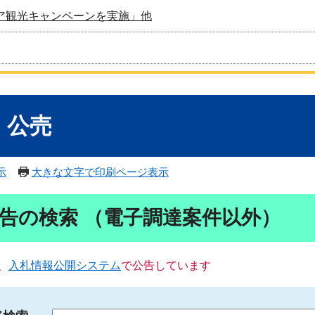
ア観光キャンペーンを実施」他
・公売
示
大きな文字で印刷ページ表示
告の検索 （電子調達案件以外）
、
入札情報公開システム
で公告しています