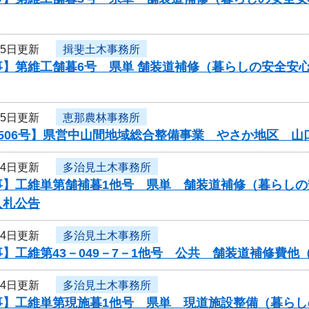
月5日更新
揖斐土木事務所
事】第維工舗暮6号 県単 舗装道補修（暮らしの安全安
月5日更新
恵那農林事務所
0506号】県営中山間地域総合整備事業 やさか地区 
月4日更新
多治見土木事務所
事】工維単第舗補暮1他号 県単 舗装道補修（暮らし
入札公告
月4日更新
多治見土木事務所
】工維第43－049－7－1他号 公共 舗装道補修費
月4日更新
多治見土木事務所
事】工維単第現施暮1他号 県単 現道施設整備（暮ら