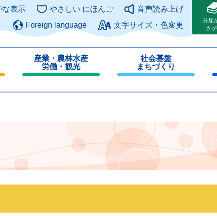
このページの本文へ
がな表示
やさしい にほんご
音声読み上げ
分類
Foreign language
文字サイズ・色変更
さが
産業・農林水産
社会基盤
労働・観光
まちづくり
閉
閉
じ
じ
る
る