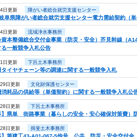
月4日更新
障がい者総合就労支援センター
度岐阜県障がい者総合就労支援センター電力需給契約（
月4日更新
流域浄水事務所
資本整備総合交付金事業（防災・安全）芥見幹線（A14）
する一般競争入札公告
月1日更新
下呂土木事務所
用タイヤチェーン等の調達に関する一般競争入札
月29日更新
文化財保護センター
機消耗品の供給等（単価契約）に関する一般競争入札公
月28日更新
下呂土木事務所
事】県単 街路事業（暮らしの安全・安心確保対策費）
月28日更新
揖斐土木事務所
】第建工43-A01-067-5他号 公共 防災・安全交