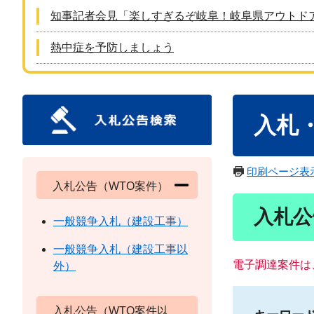
知事記者会見「楽しすぎるぞ岐阜！岐阜県アウトド
熱中症を予防しましょう
本
入札
文
印刷ページ表
入札公告（WTO案件）
入札公
一般競争入札（建設工事）
一般競争入札（建設工事以
電子調達案件は
外）
入札公告（WTO案件以