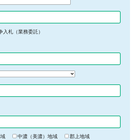
争入札（業務委託）
地域
中濃（美濃）地域
郡上地域