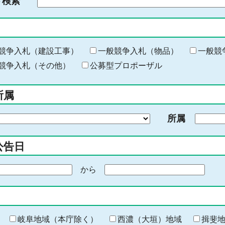
ド検索
検
索
す
る
キ
競争入札（建設工事）
一般競争入札（物品）
一般競
ー
競争入札（その他）
公募型プロポーザル
ワ
ー
所属
ド
を
所属
入
力
公告日
から
期
間
の
終
わ
岐阜地域（本庁除く）
西濃（大垣）地域
揖斐