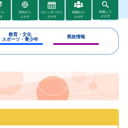
検索して
から
目的から
カレンダーから
組織から
さがす
す
さがす
さがす
さがす
教育・文化
県政情報
スポーツ・青少年
閉
閉
じ
じ
る
る