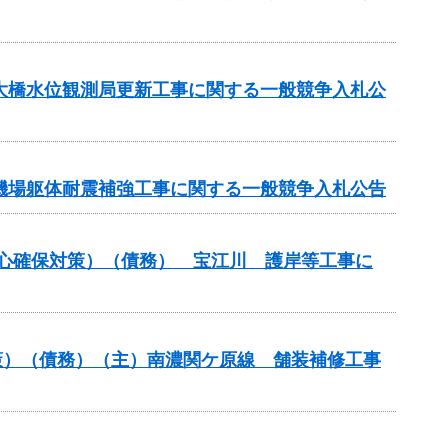
坂大橋水位観測局更新工事に関する一般競争入札公
水機場躯体耐震補強工事に関する一般競争入札公告
安心確保対策）（債務） 宝江川 護岸等工事に
策）（債務）（主）南濃関ケ原線 舗装補修工事