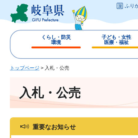
ペ
メ
ふり
ー
ニ
ジ
ュ
の
ー
先
を
くらし・防災
子ども・女性
頭
飛
環境
医療・福祉
で
ば
閉
閉
す
し
じ
じ
。
て
る
る
トップページ
>
入札・公売
本
文
へ
入札・公売
重要なお知らせ