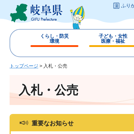
ペ
メ
ふり
ー
ニ
ジ
ュ
の
ー
先
を
くらし・防災
子ども・女性
頭
飛
環境
医療・福祉
で
ば
閉
閉
す
し
じ
じ
。
て
る
る
トップページ
>
入札・公売
本
文
へ
入札・公売
重要なお知らせ