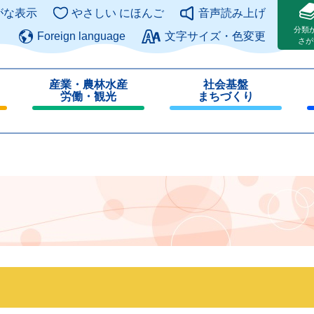
このページの本文へ
がな表示
やさしい にほんご
音声読み上げ
分類
Foreign language
文字サイズ・色変更
さが
産業・農林水産
社会基盤
労働・観光
まちづくり
閉
閉
じ
じ
る
る