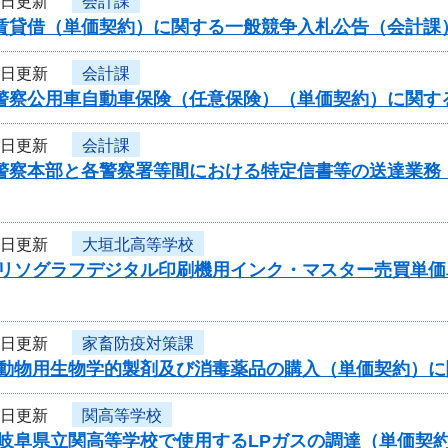
7日更新
会計課
車賃貸借（単価契約）に関する一般競争入札公告（会計課
7日更新
会計課
県警察公用車自動車保険（任意保険）（単価契約）に関す
7日更新
会計課
県警察本部と各警察署等間における特定信書等の送達業務
7日更新
大垣北高等学校
度リソグラフデジタル印刷機用インク・マスター売買単
7日更新
家畜防疫対策課
度動物用生物学的製剤及び消毒薬品の購入（単価契約）
7日更新
関高等学校
度岐阜県立関高等学校で使用するLPガスの調達（単価契