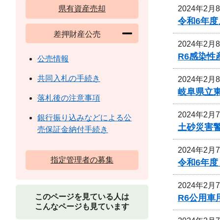
2024年2月
県有資産売却
令和6年
差押財産公売
2024年2月
R6感染
公売情報
共同入札の手続き
2024年2月
岐阜県立
落札後の注意事項
2024年2月
銀行振り込みなどによる公
土砂災害
売保証金納付手続き
2024年2月
指定管理者の募集
令和6年
2024年2月
このページを見ている人は
R6公用
こんなページも見ています