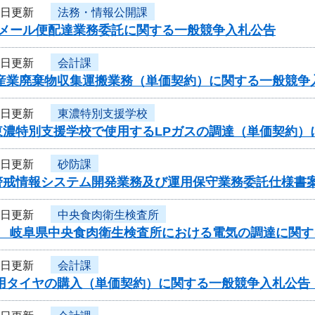
8日更新
法務・情報公開課
度メール便配達業務委託に関する一般競争入札公告
8日更新
会計課
性産業廃棄物収集運搬業務（単価契約）に関する一般競争
8日更新
東濃特別支援学校
東濃特別支援学校で使用するLPガスの調達（単価契約）
7日更新
砂防課
警戒情報システム開発業務及び運用保守業務委託仕様書
7日更新
中央食肉衛生検査所
度 岐阜県中央食肉衛生検査所における電気の調達に関す
7日更新
会計課
車用タイヤの購入（単価契約）に関する一般競争入札公告