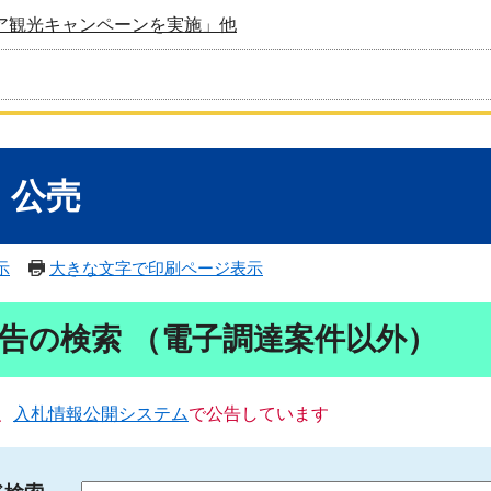
ア観光キャンペーンを実施」他
・公売
示
大きな文字で印刷ページ表示
告の検索 （電子調達案件以外）
、
入札情報公開システム
で公告しています