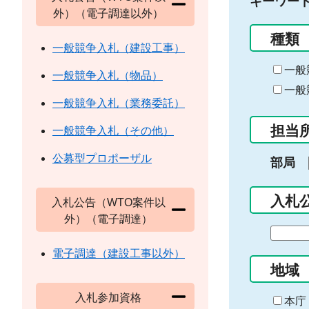
キーワー
外）（電子調達以外）
種類
一般競争入札（建設工事）
一般
一般競争入札（物品）
一般
一般競争入札（業務委託）
担当
一般競争入札（その他）
公募型プロポーザル
部局
入札
入札公告（WTO案件以
外）（電子調達）
期
間
電子調達（建設工事以外）
の
地域
始
入札参加資格
ま
本庁