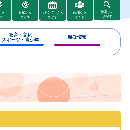
検索して
から
目的から
カレンダーから
組織から
さがす
す
さがす
さがす
さがす
教育・文化
県政情報
スポーツ・青少年
閉
閉
じ
じ
る
る