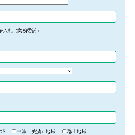
争入札（業務委託）
地域
中濃（美濃）地域
郡上地域