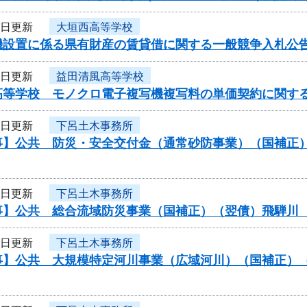
7日更新
大垣西高等学校
機設置に係る県有財産の賃貸借に関する一般競争入札公
7日更新
益田清風高等学校
高等学校 モノクロ電子複写機複写料の単価契約に関す
6日更新
下呂土木事務所
事】公共 防災・安全交付金（通常砂防事業）（国補正
6日更新
下呂土木事務所
事】公共 総合流域防災事業（国補正）（翌債）飛騨川
6日更新
下呂土木事務所
事】公共 大規模特定河川事業（広域河川）（国補正）