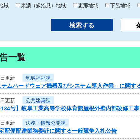
り
地域
東濃（多治見）地域
恵那地域
下呂地域
告一覧
9日更新
地域福祉課
ステムハードウェア機器及びシステム導入作業」に関す
8日更新
公共建築課
-134号】岐阜工業高等学校体育館屋根外壁内部改修工
8日更新
法務・情報公開課
度宅配便配達業務委託に関する一般競争入札公告