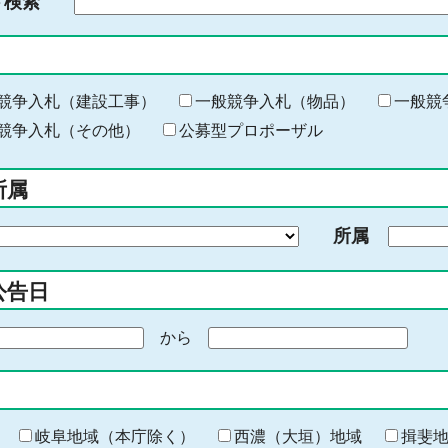
ド検索
検
索
す
る
キ
競争入札（建設工事）
一般競争入札（物品）
一般競
ー
競争入札（その他）
公募型プロポーザル
ワ
ー
所属
ド
を
所属
入
力
公告日
から
期
間
の
終
わ
岐阜地域（本庁除く）
西濃（大垣）地域
揖斐