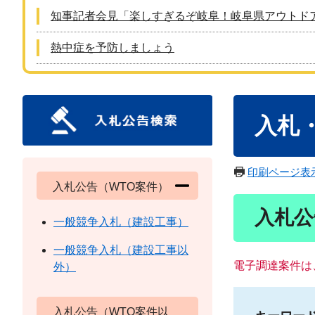
知事記者会見「楽しすぎるぞ岐阜！岐阜県アウトド
熱中症を予防しましょう
本
入札
文
印刷ページ表
入札公告（WTO案件）
入札公
一般競争入札（建設工事）
一般競争入札（建設工事以
電子調達案件は
外）
入札公告（WTO案件以